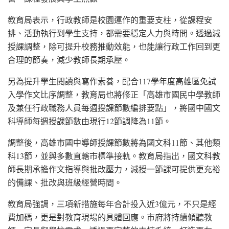
教育局表示，行政教師是校園運作的重要支柱，從課程安
排、活動執行到學生支持，都需要穩定人力與時間。透過減
授課調整，除可提升校務推動效能，也能讓行政工作回到更
合理的節奏，減少教師長期承壓。
另為提升學生閱讀與寫作素養，配合117學年度高雄區免試
入學作文比序調整，教育局也將修正「高雄市國民中學教師
及兼任行政職務人員每週授課節數編排要點」，將國中國文
科導師每週授課節數由現行12節調降為11節。
調整後，高雄市國中導師授課節數將為國文科11節、其他類
科13節，並與多數直轄市標準接軌。教育局指出，國文科教
師長期承擔作文指導與批改壓力，減授一節課可提供更充裕
的備課、批改與班級經營時間。
教育局強調，三項新措施每年合計投入近3億元，不只是經
費加碼，更是對教育現場的具體回應。市府將持續傾聽教