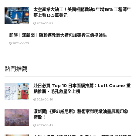
太空產業大缺工！美國相關職缺5年增18% 工程師年
薪上看13.5萬美元
2026-06-29
即時｜漾新聞｜陳其邁教育大禮包加碼近三億挺師生
2026-06-29
熱門推薦
赴日必買 Top 10 日本面膜推薦：Loft Cosme 重
點推薦、毛孔救星全上榜
2026-01-30
漾新聞|《夢幻威尼斯》藝術家鄧明墩油畫展現印象
極致！
2025-03-19