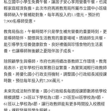
私立國中小學生免費午餐，讓孩子安心享用營養午餐，也減
輕家庭經濟負擔。此次市府再將教育局所屬市立國中小班級
導師納入午餐補助對象，每年再投入約1.1億元，預計約
7,900名導師受惠。
教育局指出，午餐時間不只是學生補充營養的重要時刻，更
是導師陪伴、關懷與生活教育的重要場域。透過師生共餐，
能引導學生培養健康飲食、良好禮儀與珍惜食物的生活素
養，也讓導師無後顧之憂陪伴孩子成長。
除照顧學生與導師，市府也將持續改善教師工作環境。教育
局表示，近年學校行政業務日益繁重，為實質減輕行政教師
負擔，將優化國小行政支持機制，調整國小行政組長減授課
時數，預估每年投入約7,200萬元。
未來完成法制作業後，國小行政組長每週授課節數將依學校
規模調整，24班以下學校為12節，25班至60班學校為9節，
61班以上學校為6節，讓行政教師能有更多時間投入校務經
營、課程發展與學生照顧。