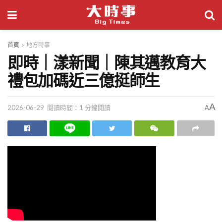
首頁
地方時事
即時｜漾新聞｜陳其邁教育大
禮包加碼近三億挺師生
A
2026-06-29
閱讀時間：1 分鐘閱讀
A