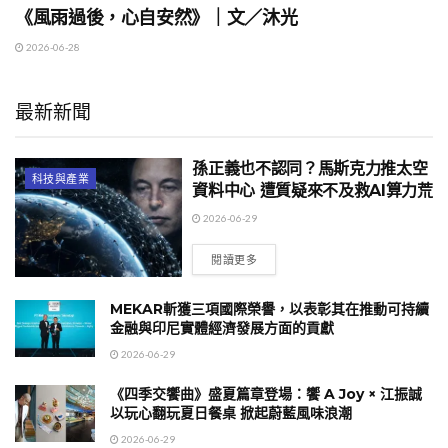
《風雨過後，心自安然》｜文／沐光
2026-06-28
最新新聞
孫正義也不認同？馬斯克力推太空
科技與產業
資料中心 遭質疑來不及救AI算力荒
2026-06-29
閱讀更多
MEKAR斬獲三項國際榮譽，以表彰其在推動可持續
金融與印尼實體經濟發展方面的貢獻
2026-06-29
《四季交饗曲》盛夏篇章登場：饗 A Joy × 江振誠
以玩心翻玩夏日餐桌 掀起蔚藍風味浪潮
2026-06-29