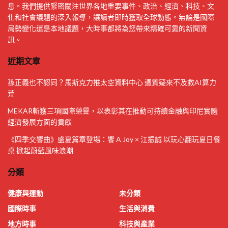
息。我們提供緊密關注世界各地重要事件、政治、經濟、科技、文
化和社會議題的深入報導，讓讀者即時獲取全球動態。無論是國際
局勢變化還是本地議題，大時事都將為您帶來精確可靠的新聞資
訊。
近期文章
孫正義也不認同？馬斯克力推太空資料中心 遭質疑來不及救AI算力
荒
MEKAR斬獲三項國際榮譽，以表彰其在推動可持續金融與印尼實體
經濟發展方面的貢獻
《四季交饗曲》盛夏篇章登場：饗 A Joy × 江振誠 以玩心翻玩夏日餐
桌 掀起蔚藍風味浪潮
分類
健康與運動
未分類
國際時事
生活與消費
地方時事
科技與產業