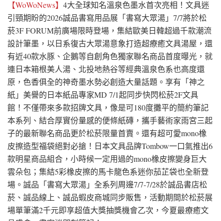
【WoWoNews】
4大全球知名溫泉色墨水首次亮相！文具迷
引頸期盼的2026誠品書寫用品展「書寫大眾湯」7/7將於松
菸3F FORUM前廣場限時登場，集結歐美日韓超過千款潮流
設計筆墨，以日系復古大眾湯意象打造超療癒文具湯屋，還
有近40款水豚、企鵝等自創角色獨家聯名商品首度曝光，就
連日本箱根美人湯、北投地熱谷等經典溫泉色系也高度還
原，色香俱全的神奇墨水勢必創造大量話題。享有「神之
紙」美譽的日本紙品專家MD 7/1起同步快閃松菸2F文具
館！不僅帶來多款招牌文具，像是可180度攤平的簡約筆記
本系列、結合厚實份量感的便條紙磚，攜手藝術家雨宮三起
子的最新聯名商品更於松菸限量首賣。還有超可愛mono橡
皮擦造型福袋絕對必搶！日本文具品牌Tombow一口氣推出6
款明星商品組合，小時候一定用過的mono橡皮擦變身巨大
雲朵包；集結5彩橡皮擦的馬卡龍色系迷你茄芷袋也全新登
場。誠品「書寫大眾湯」全系列周邊7/7-7/28於誠品書店松
菸、誠品線上、誠品蝦皮商城同步販售，活動期間於松菸展
場單筆滿2千元即享超值大獎抽獎機會乙次，今夏最療癒文