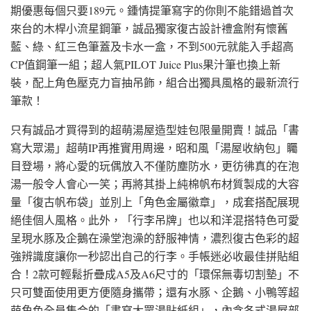
期優惠每個只要189元。鍾情提筆寫字的你則不能錯過首次
來台的木桿小流星鋼筆，誠品獨家復古設計禮盒附有懷舊
藍、綠、紅三色筆蓋及卡水一盒，不到500元就能入手超高
CP值鋼筆一組；超人氣PILOT Juice Plus果汁筆也換上新
裝，配上角色壓克力盲抽吊飾，組合出獨具風格的最新流行
筆款！
只有誠品才買得到的超萌湯屋造型娃包限量開賣！誠品「書
寫大眾湯」超萌IP再推實用周邊，昭和風「湯屋收納包」矚
目登場，將心愛的玩偶放入不僅防塵防水，更彷彿真的在泡
湯一般令人會心一笑；再將其掛上純棉帆布材質製成的大容
量「復古帆布袋」並別上「角色金屬徽章」，成套搭配展現
絕佳個人風格。此外，「行李吊牌」也以和洋混搭特色可愛
呈現水豚及企鵝在澡堂泡澡的舒服神情，濃烈復古色彩的超
強辨識度讓你一秒認出自己的行李。手帳迷必收最佳拼貼組
合！2款可輕鬆折疊成A5及A6尺寸的「環保無毒切割墊」不
只可雙面使用更方便隨身攜帶；還有水豚、企鵝、小鴨等超
萌角色全員集合的「書寫大眾湯貼紙組」，內含各式湯屋部