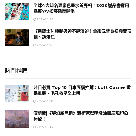
全球4大知名溫泉色墨水首亮相！2026誠品書寫用
品展7/7松菸熱鬧開湯
2026-06-29
《黑騎士》純愛男神不是演的！金來沅曾為初戀賣項
鍊、跳漢江
2026-06-29
熱門推薦
赴日必買 Top 10 日本面膜推薦：Loft Cosme 重
點推薦、毛孔救星全上榜
2026-01-30
漾新聞|《夢幻威尼斯》藝術家鄧明墩油畫展現印象
極致！
2025-03-19