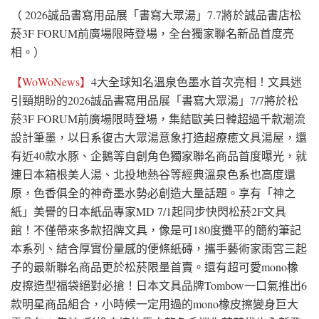
（ 2026誠品書寫用品展「書寫大眾湯」7.7將於誠品書店松
菸3F FORUM前廣場限時登場，全台獨家聯名新品首度亮
相。）
【WoWoNews】
4大全球知名溫泉色墨水首次亮相！文具迷
引頸期盼的2026誠品書寫用品展「書寫大眾湯」7/7將於松
菸3F FORUM前廣場限時登場，集結歐美日韓超過千款潮流
設計筆墨，以日系復古大眾湯意象打造超療癒文具湯屋，還
有近40款水豚、企鵝等自創角色獨家聯名商品首度曝光，就
連日本箱根美人湯、北投地熱谷等經典溫泉色系也高度還
原，色香俱全的神奇墨水勢必創造大量話題。享有「神之
紙」美譽的日本紙品專家MD 7/1起同步快閃松菸2F文具
館！不僅帶來多款招牌文具，像是可180度攤平的簡約筆記
本系列、結合厚實份量感的便條紙磚，攜手藝術家雨宮三起
子的最新聯名商品更於松菸限量首賣。還有超可愛mono橡
皮擦造型福袋絕對必搶！日本文具品牌Tombow一口氣推出6
款明星商品組合，小時候一定用過的mono橡皮擦變身巨大