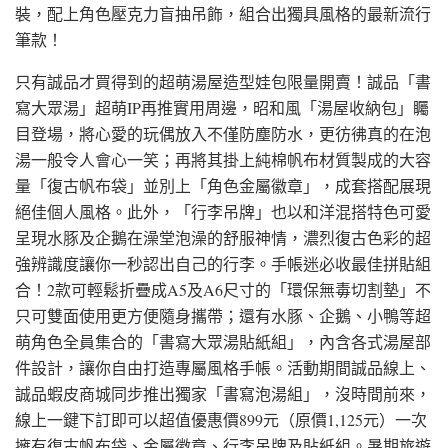
裝，配上角色壓克力盲抽吊飾，組合出獨具風格的最新流行
筆款！
只有誠品才買得到的超萌湯屋造型娃包限量開賣！誠品「書
寫大眾湯」超萌IP再推實用周邊，昭和風「湯屋收納包」矚
目登場，將心愛的玩偶放入不僅防塵防水，更彷彿真的在泡
湯一般令人會心一笑；再將其掛上純棉帆布材質製成的大容
量「復古帆布袋」並別上「角色金屬徽章」，成套搭配展現
絕佳個人風格。此外，「行李吊牌」也以和洋混搭特色可愛
呈現水豚及企鵝在澡堂泡澡的舒服神情，濃烈復古色彩的超
強辨識度讓你一秒認出自己的行李。手帳迷必收最佳拼貼組
合！2款可輕鬆折疊成A5及A6尺寸的「環保無毒切割墊」不
只可雙面使用更方便隨身攜帶；還有水豚、企鵝、小鴨等超
萌角色全員集合的「書寫大眾湯貼紙組」，內含各式湯屋部
件設計，讓你自由打造專屬風格手帳。活動期間誠品線上、
誠品蝦皮商城同步推出獨家「書寫泡湯組」，沒時間前來，
線上一鍵下訂即可以超值優惠價899元（原價1,125元）一次
擁有復古帆布袋、金屬徽章、行李吊牌及貼紙組。暑期旅遊