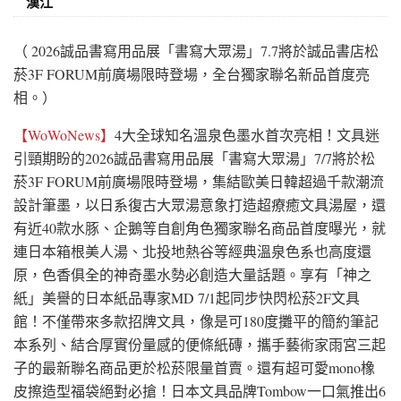
漢江
（ 2026誠品書寫用品展「書寫大眾湯」7.7將於誠品書店松
菸3F FORUM前廣場限時登場，全台獨家聯名新品首度亮
相。）
【WoWoNews】
4大全球知名溫泉色墨水首次亮相！文具迷
引頸期盼的2026誠品書寫用品展「書寫大眾湯」7/7將於松
菸3F FORUM前廣場限時登場，集結歐美日韓超過千款潮流
設計筆墨，以日系復古大眾湯意象打造超療癒文具湯屋，還
有近40款水豚、企鵝等自創角色獨家聯名商品首度曝光，就
連日本箱根美人湯、北投地熱谷等經典溫泉色系也高度還
原，色香俱全的神奇墨水勢必創造大量話題。享有「神之
紙」美譽的日本紙品專家MD 7/1起同步快閃松菸2F文具
館！不僅帶來多款招牌文具，像是可180度攤平的簡約筆記
本系列、結合厚實份量感的便條紙磚，攜手藝術家雨宮三起
子的最新聯名商品更於松菸限量首賣。還有超可愛mono橡
皮擦造型福袋絕對必搶！日本文具品牌Tombow一口氣推出6