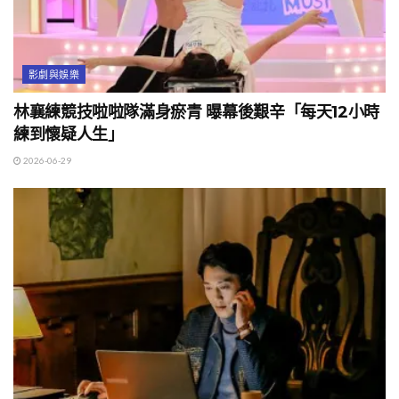
影劇與娛樂
林襄練競技啦啦隊滿身瘀青 曝幕後艱辛「每天12小時
練到懷疑人生」
2026-06-29