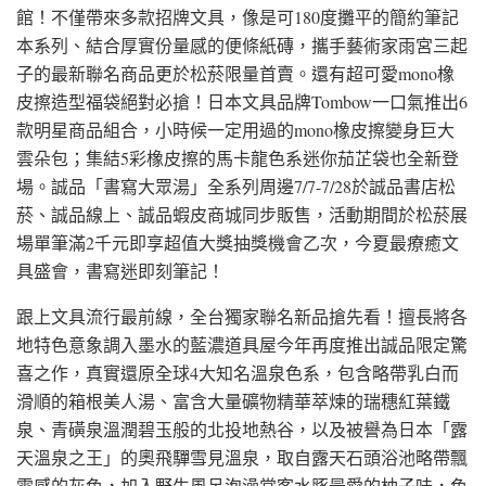
館！不僅帶來多款招牌文具，像是可180度攤平的簡約筆記
本系列、結合厚實份量感的便條紙磚，攜手藝術家雨宮三起
子的最新聯名商品更於松菸限量首賣。還有超可愛mono橡
皮擦造型福袋絕對必搶！日本文具品牌Tombow一口氣推出6
款明星商品組合，小時候一定用過的mono橡皮擦變身巨大
雲朵包；集結5彩橡皮擦的馬卡龍色系迷你茄芷袋也全新登
場。誠品「書寫大眾湯」全系列周邊7/7-7/28於誠品書店松
菸、誠品線上、誠品蝦皮商城同步販售，活動期間於松菸展
場單筆滿2千元即享超值大獎抽獎機會乙次，今夏最療癒文
具盛會，書寫迷即刻筆記！
跟上文具流行最前線，全台獨家聯名新品搶先看！擅長將各
地特色意象調入墨水的藍濃道具屋今年再度推出誠品限定驚
喜之作，真實還原全球4大知名溫泉色系，包含略帶乳白而
滑順的箱根美人湯、富含大量礦物精華萃煉的瑞穗紅葉鐵
泉、青磺泉溫潤碧玉般的北投地熱谷，以及被譽為日本「露
天溫泉之王」的奧飛驒雪見溫泉，取自露天石頭浴池略帶飄
雪感的灰色，加入野生風呂泡澡常客水豚最愛的柚子味，色