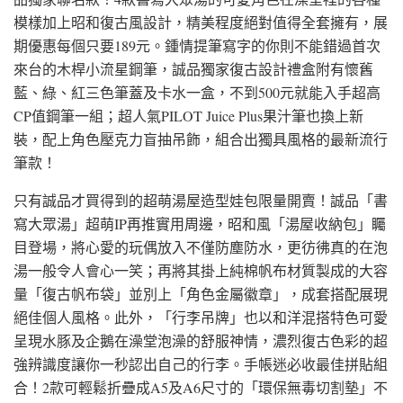
模樣加上昭和復古風設計，精美程度絕對值得全套擁有，展
期優惠每個只要189元。鍾情提筆寫字的你則不能錯過首次
來台的木桿小流星鋼筆，誠品獨家復古設計禮盒附有懷舊
藍、綠、紅三色筆蓋及卡水一盒，不到500元就能入手超高
CP值鋼筆一組；超人氣PILOT Juice Plus果汁筆也換上新
裝，配上角色壓克力盲抽吊飾，組合出獨具風格的最新流行
筆款！
只有誠品才買得到的超萌湯屋造型娃包限量開賣！誠品「書
寫大眾湯」超萌IP再推實用周邊，昭和風「湯屋收納包」矚
目登場，將心愛的玩偶放入不僅防塵防水，更彷彿真的在泡
湯一般令人會心一笑；再將其掛上純棉帆布材質製成的大容
量「復古帆布袋」並別上「角色金屬徽章」，成套搭配展現
絕佳個人風格。此外，「行李吊牌」也以和洋混搭特色可愛
呈現水豚及企鵝在澡堂泡澡的舒服神情，濃烈復古色彩的超
強辨識度讓你一秒認出自己的行李。手帳迷必收最佳拼貼組
合！2款可輕鬆折疊成A5及A6尺寸的「環保無毒切割墊」不