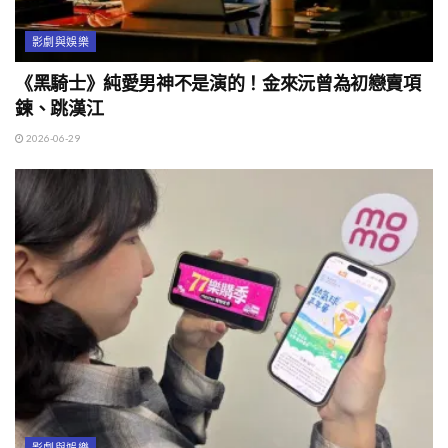
影劇與娛樂
《黑騎士》純愛男神不是演的！金來沅曾為初戀賣項
鍊、跳漢江
2026-06-29
影劇與娛樂