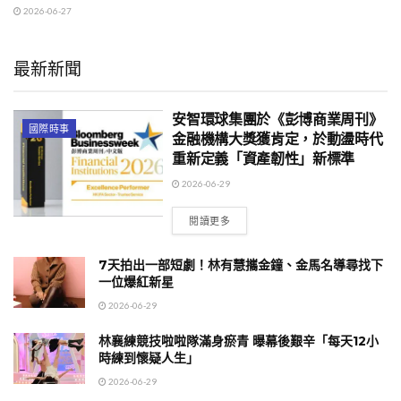
2026-06-27
最新新聞
安智環球集團於《彭博商業周刊》
國際時事
金融機構大獎獲肯定，於動盪時代
重新定義「資產韌性」新標準
2026-06-29
閱讀更多
7天拍出一部短劇！林有慧攜金鐘、金馬名導尋找下
一位爆紅新星
2026-06-29
林襄練競技啦啦隊滿身瘀青 曝幕後艱辛「每天12小
時練到懷疑人生」
2026-06-29