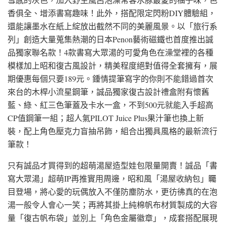
香俱全、增添書寫趣味！此外，搭配限定閃粉DIY體驗組，
還能讓墨水在紙上綻放出截然不同的美麗風景。以「旅行系
列」創造大量蒐集熱潮的日本Penon藝術磁鐵也首度推出誠
品獨家聯名款！4款書寫大眾湯的可愛角色在澡堂裡的各種
模樣加上昭和復古風設計，精美程度絕對值得全套擁有，展
期優惠每個只要189元。鍾情提筆寫字的你則不能錯過首次
來台的木桿小流星鋼筆，誠品獨家復古設計禮盒附有懷舊
藍、綠、紅三色筆蓋及卡水一盒，不到500元就能入手超高
CP值鋼筆一組；超人氣PILOT Juice Plus果汁筆也換上新
裝，配上角色壓克力盲抽吊飾，組合出獨具風格的最新流行
筆款！
只有誠品才買得到的超萌湯屋造型娃包限量開賣！誠品「書
寫大眾湯」超萌IP再推實用周邊，昭和風「湯屋收納包」矚
目登場，將心愛的玩偶放入不僅防塵防水，更彷彿真的在泡
湯一般令人會心一笑；再將其掛上純棉帆布材質製成的大容
量「復古帆布袋」並別上「角色金屬徽章」，成套搭配展現