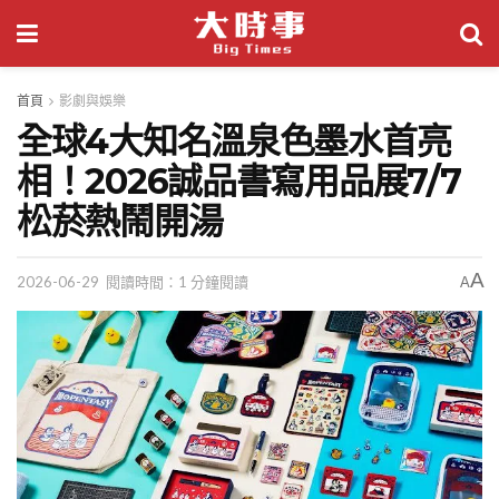
首頁
影劇與娛樂
全球4大知名溫泉色墨水首亮
相！2026誠品書寫用品展7/7
松菸熱鬧開湯
A
2026-06-29
閱讀時間：1 分鐘閱讀
A