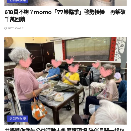
618買不夠？momo「77樂購季」強勢接棒 再祭破
千萬回饋
2026-06-29
影劇與娛樂
共學與你端午公益活動走進照護現場 陪伴長輩一起包