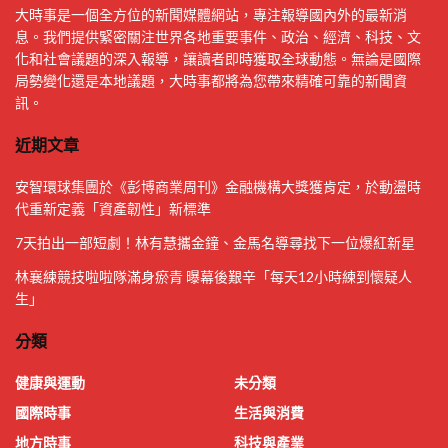
大時事是一個全方位的新聞媒體網站，專注報導國內外的最新消
息。我們提供緊密關注世界各地重要事件、政治、經濟、科技、文
化和社會議題的深入報導，讓讀者即時獲取全球動態。無論是國際
局勢變化還是本地議題，大時事都將為您帶來精確可靠的新聞資
訊。
近期文章
安智環球集團於《彭博商業周刊》金融機構大獎獲肯定，於動盪時
代重新定義「資產韌性」新標準
7天拍出一部短劇！林有慧攜金鐘、金馬名導尋找下一位爆紅新星
林襄練競技啦啦隊滿身瘀青 曝幕後艱辛「每天12小時練到懷疑人
生」
分類
健康與運動
未分類
國際時事
生活與消費
地方時事
科技與產業