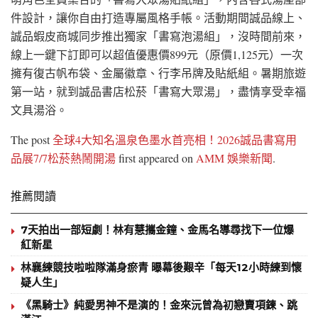
件設計，讓你自由打造專屬風格手帳。活動期間誠品線上、
誠品蝦皮商城同步推出獨家「書寫泡湯組」，沒時間前來，
線上一鍵下訂即可以超值優惠價899元（原價1,125元）一次
擁有復古帆布袋、金屬徽章、行李吊牌及貼紙組。暑期旅遊
第一站，就到誠品書店松菸「書寫大眾湯」，盡情享受幸福
文具湯浴。
The post
全球4大知名溫泉色墨水首亮相！2026誠品書寫用
品展7/7松菸熱鬧開湯
first appeared on
AMM 娛樂新聞
.
推薦閱讀
7天拍出一部短劇！林有慧攜金鐘、金馬名導尋找下一位爆
紅新星
林襄練競技啦啦隊滿身瘀青 曝幕後艱辛「每天12小時練到懷
疑人生」
《黑騎士》純愛男神不是演的！金來沅曾為初戀賣項鍊、跳