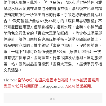
絕佳個人風格。此外，「行李吊牌」也以和洋混搭特色可愛
呈現水豚及企鵝在澡堂泡澡的舒服神情，濃烈復古色彩的超
強辨識度讓你一秒認出自己的行李。手帳迷必收最佳拼貼組
合！2款可輕鬆折疊成A5及A6尺寸的「環保無毒切割墊」不
只可雙面使用更方便隨身攜帶；還有水豚、企鵝、小鴨等超
萌角色全員集合的「書寫大眾湯貼紙組」，內含各式湯屋部
件設計，讓你自由打造專屬風格手帳。活動期間誠品線上、
誠品蝦皮商城同步推出獨家「書寫泡湯組」，沒時間前來，
線上一鍵下訂即可以超值優惠價899元（原價1,125元）一次
擁有復古帆布袋、金屬徽章、行李吊牌及貼紙組。暑期旅遊
第一站，就到誠品書店松菸「書寫大眾湯」，盡情享受幸福
文具湯浴。
The post
全球4大知名溫泉色墨水首亮相！2026誠品書寫用
品展7/7松菸熱鬧開湯
first appeared on
AMM 娛樂新聞
.
廣告