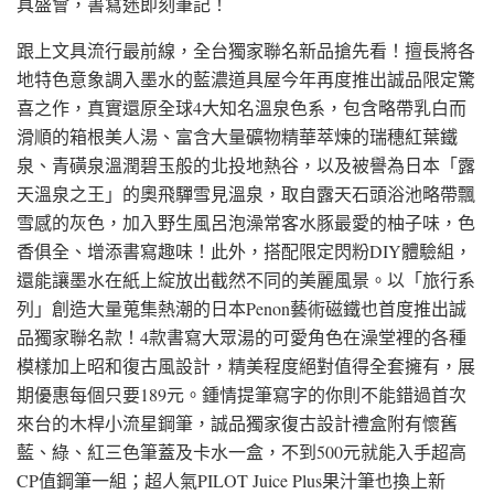
具盛會，書寫迷即刻筆記！
跟上文具流行最前線，全台獨家聯名新品搶先看！擅長將各
地特色意象調入墨水的藍濃道具屋今年再度推出誠品限定驚
喜之作，真實還原全球4大知名溫泉色系，包含略帶乳白而
滑順的箱根美人湯、富含大量礦物精華萃煉的瑞穗紅葉鐵
泉、青磺泉溫潤碧玉般的北投地熱谷，以及被譽為日本「露
天溫泉之王」的奧飛驒雪見溫泉，取自露天石頭浴池略帶飄
雪感的灰色，加入野生風呂泡澡常客水豚最愛的柚子味，色
香俱全、增添書寫趣味！此外，搭配限定閃粉DIY體驗組，
還能讓墨水在紙上綻放出截然不同的美麗風景。以「旅行系
列」創造大量蒐集熱潮的日本Penon藝術磁鐵也首度推出誠
品獨家聯名款！4款書寫大眾湯的可愛角色在澡堂裡的各種
模樣加上昭和復古風設計，精美程度絕對值得全套擁有，展
期優惠每個只要189元。鍾情提筆寫字的你則不能錯過首次
來台的木桿小流星鋼筆，誠品獨家復古設計禮盒附有懷舊
藍、綠、紅三色筆蓋及卡水一盒，不到500元就能入手超高
CP值鋼筆一組；超人氣PILOT Juice Plus果汁筆也換上新