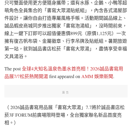
只可雙面使用更方便隨身攜帶；還有水豚、企鵝、小鴨等超
萌角色全員集合的「書寫大眾湯貼紙組」，內含各式湯屋部
件設計，讓你自由打造專屬風格手帳。活動期間誠品線上、
誠品蝦皮商城同步推出獨家「書寫泡湯組」，沒時間前來，
線上一鍵下訂即可以超值優惠價899元（原價1,125元）一次
擁有復古帆布袋、金屬徽章、行李吊牌及貼紙組。暑期旅遊
第一站，就到誠品書店松菸「書寫大眾湯」，盡情享受幸福
文具湯浴。
The post
全球4大知名溫泉色墨水首亮相！2026誠品書寫用
品展7/7松菸熱鬧開湯
first appeared on
AMM 娛樂新聞
.
廣告
（ 2026誠品書寫用品展「書寫大眾湯」7.7將於誠品書店松
菸3F FORUM前廣場限時登場，全台獨家聯名新品首度亮
相。）