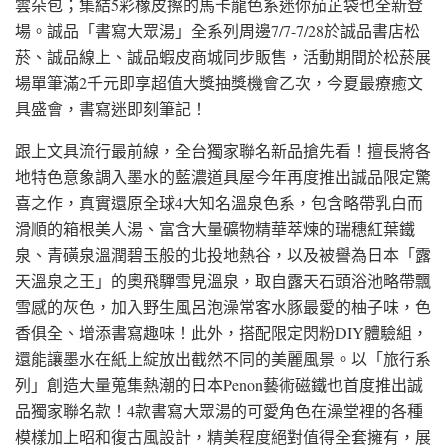
雲朵包；集結5彩橡皮擦的馬卡龍色系迷你茄芷袋也全新登
場。誠品「書寫大眾湯」全系列周邊7/7-7/28於誠品書店松
菸、誠品線上、誠品蝦皮商城同步販售，活動期間於松菸展
場單筆滿2千元即享超值大獎抽獎機會乙次，今夏最療癒文
具盛會，書寫迷即刻筆記！
跟上文具流行最前線，全台獨家聯名新品搶先看！擅長將各
地特色意象調入墨水的藍濃道具屋今年再度推出誠品限定驚
喜之作，真實還原全球4大知名溫泉色系，包含略帶乳白而
滑順的箱根美人湯、富含大量礦物精華萃煉的瑞穗紅葉鐵
泉、青磺泉溫潤碧玉般的北投地熱谷，以及被譽為日本「露
天溫泉之王」的奧飛驒雪見溫泉，取自露天石頭浴池略帶飄
雪感的灰色，加入野生風呂泡澡常客水豚最愛的柚子味，色
香俱全、增添書寫趣味！此外，搭配限定閃粉DIY體驗組，
還能讓墨水在紙上綻放出截然不同的美麗風景。以「旅行系
列」創造大量蒐集熱潮的日本Penon藝術磁鐵也首度推出誠
品獨家聯名款！4款書寫大眾湯的可愛角色在澡堂裡的各種
模樣加上昭和復古風設計，精美程度絕對值得全套擁有，展