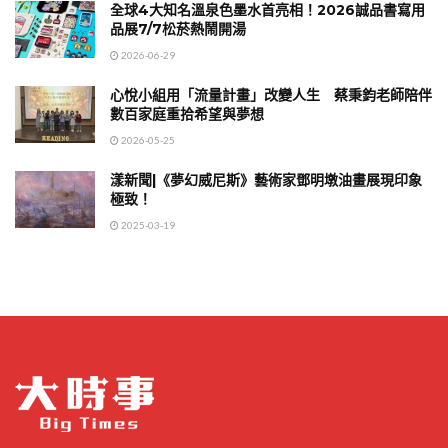
全球4大知名溫泉色墨水首亮相！2026誠品書寫用
品展7/7松菸熱鬧開湯
2026-06-29
心悅小組用「流量計畫」改變人生 蔡秉鈞老師陪伴
數百家庭重拾希望與夢想
2026-05-25
漾新聞|《夢幻威尼斯》藝術家鄧明墩油畫展現印象
極致！
2025-03-19