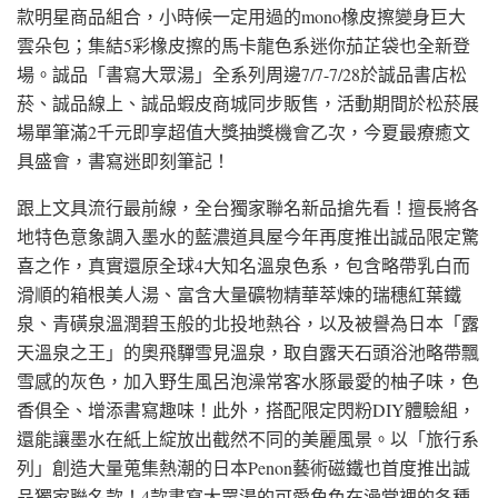
款明星商品組合，小時候一定用過的mono橡皮擦變身巨大
雲朵包；集結5彩橡皮擦的馬卡龍色系迷你茄芷袋也全新登
場。誠品「書寫大眾湯」全系列周邊7/7-7/28於誠品書店松
菸、誠品線上、誠品蝦皮商城同步販售，活動期間於松菸展
場單筆滿2千元即享超值大獎抽獎機會乙次，今夏最療癒文
具盛會，書寫迷即刻筆記！
跟上文具流行最前線，全台獨家聯名新品搶先看！擅長將各
地特色意象調入墨水的藍濃道具屋今年再度推出誠品限定驚
喜之作，真實還原全球4大知名溫泉色系，包含略帶乳白而
滑順的箱根美人湯、富含大量礦物精華萃煉的瑞穗紅葉鐵
泉、青磺泉溫潤碧玉般的北投地熱谷，以及被譽為日本「露
天溫泉之王」的奧飛驒雪見溫泉，取自露天石頭浴池略帶飄
雪感的灰色，加入野生風呂泡澡常客水豚最愛的柚子味，色
香俱全、增添書寫趣味！此外，搭配限定閃粉DIY體驗組，
還能讓墨水在紙上綻放出截然不同的美麗風景。以「旅行系
列」創造大量蒐集熱潮的日本Penon藝術磁鐵也首度推出誠
品獨家聯名款！4款書寫大眾湯的可愛角色在澡堂裡的各種