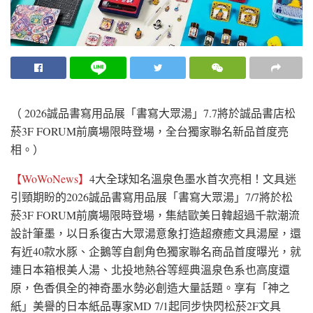
（ 2026誠品書寫用品展「書寫大眾湯」7.7將於誠品書店松
菸3F FORUM前廣場限時登場，全台獨家聯名新品首度亮
相。）
【WoWoNews】
4大全球知名溫泉色墨水首次亮相！文具迷
引頸期盼的2026誠品書寫用品展「書寫大眾湯」7/7將於松
菸3F FORUM前廣場限時登場，集結歐美日韓超過千款潮流
設計筆墨，以日系復古大眾湯意象打造超療癒文具湯屋，還
有近40款水豚、企鵝等自創角色獨家聯名商品首度曝光，就
連日本箱根美人湯、北投地熱谷等經典溫泉色系也高度還
原，色香俱全的神奇墨水勢必創造大量話題。享有「神之
紙」美譽的日本紙品專家MD 7/1起同步快閃松菸2F文具