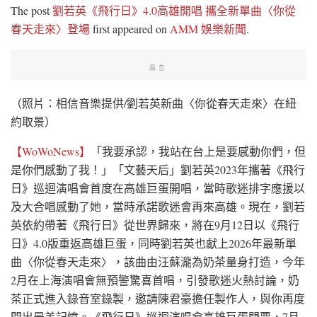
The post
劉若英《飛行日》4.0高雄開唱 攜全新單曲〈你從
春天走來〉登場
first appeared on
AMM 娛樂新聞
.
廣告
（照片：相信音樂提供/劉若英新曲〈你從春天走來〉在紐
約取景）
【WoWoNews】
「我要承認，我站在台上是要感動你們，但
是你們感動了我！」「文藝天后」劉若英2023年攜著《飛行
日》巡迴演唱會首度在高雄巨蛋開唱，當時歌迷排字應援以
及大合唱感動了她，當時承諾歌迷會再來高雄。現在，劉若
英依約帶著《飛行日》從世界歸來，將在9月12日以《飛行
日》4.0版重返高雄巨蛋，同時劉若英也獻上2026年最新單
曲〈你從春天走來〉，該曲由汪蘇瀧為奶茶量身打造，今年
2月在上海演唱會無預警驚喜首唱，引發歌迷火熱討論，奶
茶正式進入錄音室錄製，邀請陳君豪擔任製作人，與你再度
開出最美記憶。《飛行日》巡迴演唱會高雄巨蛋門票，7月