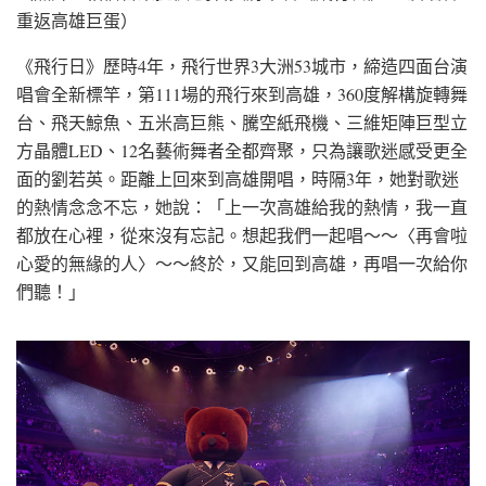
重返高雄巨蛋）
《飛行日》歷時4年，飛行世界3大洲53城市，締造四面台演
唱會全新標竿，第111場的飛行來到高雄，360度解構旋轉舞
台、飛天鯨魚、五米高巨熊、騰空紙飛機、三維矩陣巨型立
方晶體LED、12名藝術舞者全都齊聚，只為讓歌迷感受更全
面的劉若英。距離上回來到高雄開唱，時隔3年，她對歌迷
的熱情念念不忘，她說：「上一次高雄給我的熱情，我一直
都放在心裡，從來沒有忘記。想起我們一起唱～～〈再會啦
心愛的無緣的人〉～～終於，又能回到高雄，再唱一次給你
們聽！」