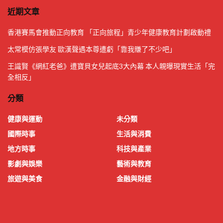
近期文章
香港賽馬會推動正向教育 「正向旅程」青少年健康教育計劃啟動禮
太常模仿張學友 歐漢聲遇本尊遭虧「靠我賺了不少吧」
王識賢《網紅老爸》遭寶貝女兒起底3大內幕 本人親曝現實生活「完
全相反」
分類
健康與運動
未分類
國際時事
生活與消費
地方時事
科技與產業
影劇與娛樂
藝術與教育
旅遊與美食
金融與財經