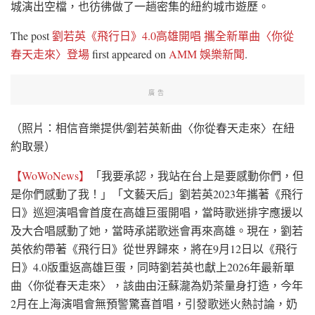
城演出空檔，也彷彿做了一趟密集的紐約城市遊歷。
The post
劉若英《飛行日》4.0高雄開唱 攜全新單曲〈你從
春天走來〉登場
first appeared on
AMM 娛樂新聞
.
廣告
（照片：相信音樂提供/劉若英新曲〈你從春天走來〉在紐
約取景）
【WoWoNews】
「我要承認，我站在台上是要感動你們，但
是你們感動了我！」「文藝天后」劉若英2023年攜著《飛行
日》巡迴演唱會首度在高雄巨蛋開唱，當時歌迷排字應援以
及大合唱感動了她，當時承諾歌迷會再來高雄。現在，劉若
英依約帶著《飛行日》從世界歸來，將在9月12日以《飛行
日》4.0版重返高雄巨蛋，同時劉若英也獻上2026年最新單
曲〈你從春天走來〉，該曲由汪蘇瀧為奶茶量身打造，今年
2月在上海演唱會無預警驚喜首唱，引發歌迷火熱討論，奶