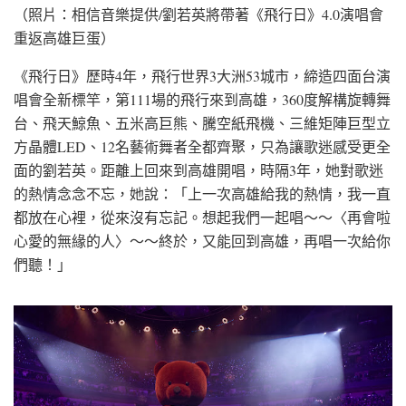
（照片：相信音樂提供/劉若英將帶著《飛行日》4.0演唱會
重返高雄巨蛋）
《飛行日》歷時4年，飛行世界3大洲53城市，締造四面台演
唱會全新標竿，第111場的飛行來到高雄，360度解構旋轉舞
台、飛天鯨魚、五米高巨熊、騰空紙飛機、三維矩陣巨型立
方晶體LED、12名藝術舞者全都齊聚，只為讓歌迷感受更全
面的劉若英。距離上回來到高雄開唱，時隔3年，她對歌迷
的熱情念念不忘，她說：「上一次高雄給我的熱情，我一直
都放在心裡，從來沒有忘記。想起我們一起唱～～〈再會啦
心愛的無緣的人〉～～終於，又能回到高雄，再唱一次給你
們聽！」