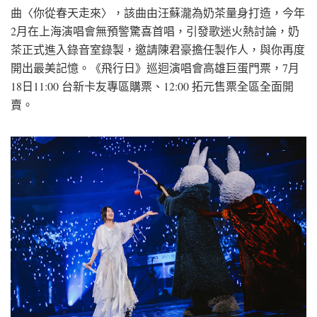
曲〈你從春天走來〉，該曲由汪蘇瀧為奶茶量身打造，今年
2月在上海演唱會無預警驚喜首唱，引發歌迷火熱討論，奶
茶正式進入錄音室錄製，邀請陳君豪擔任製作人，與你再度
開出最美記憶。《飛行日》巡迴演唱會高雄巨蛋門票，7月
18日11:00 台新卡友專區購票、12:00 拓元售票全區全面開
賣。