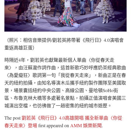
（照片：相信音樂提供/劉若英將帶著《飛行日》4.0演唱會
重返高雄巨蛋）
時隔近4年，劉若英也獻聲最新個人單曲〈你從春天走
來〉，由汪蘇瀧作詞作曲，這首新歌巧妙呼應奶茶經典歌曲
〈為愛癡狂〉歌詞第一句「我從春天走來」，新曲正是在春
天的紐約拍攝，由知名導演木瓜攜手紐約製作團隊至美國取
景，場景囊括紐約中央公園、高線公園、曼哈頓SoHo街
區、布魯克林大橋等多處著名景點，拍攝正值演唱會美國三
城演出空檔，也彷彿做了一趟密集的紐約城市遊歷。
The post
劉若英《飛行日》4.0高雄開唱 攜全新單曲〈你從
春天走來〉登場
first appeared on
AMM 娛樂新聞
.