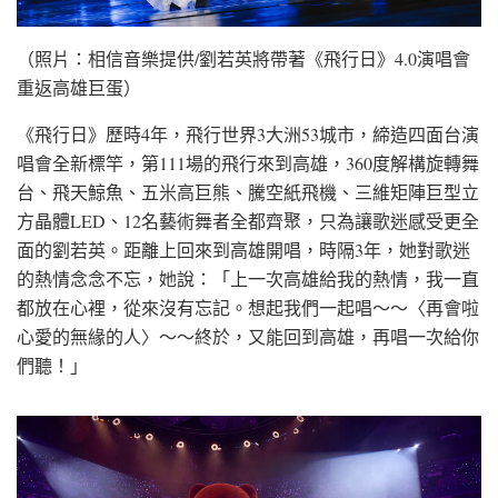
（照片：相信音樂提供/劉若英將帶著《飛行日》4.0演唱會
重返高雄巨蛋）
《飛行日》歷時4年，飛行世界3大洲53城市，締造四面台演
唱會全新標竿，第111場的飛行來到高雄，360度解構旋轉舞
台、飛天鯨魚、五米高巨熊、騰空紙飛機、三維矩陣巨型立
方晶體LED、12名藝術舞者全都齊聚，只為讓歌迷感受更全
面的劉若英。距離上回來到高雄開唱，時隔3年，她對歌迷
的熱情念念不忘，她說：「上一次高雄給我的熱情，我一直
都放在心裡，從來沒有忘記。想起我們一起唱～～〈再會啦
心愛的無緣的人〉～～終於，又能回到高雄，再唱一次給你
們聽！」