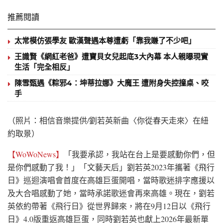
推薦閱讀
太常模仿張學友 歐漢聲遇本尊遭虧「靠我賺了不少吧」
王識賢《網紅老爸》遭寶貝女兒起底3大內幕 本人親曝現實
生活「完全相反」
陳雪甄遇《粽邪4：坤蒂拉娜》大魔王 遭附身失控撞桌、咬
手
（照片：相信音樂提供/劉若英新曲〈你從春天走來〉在紐
約取景）
【WoWoNews】
「我要承認，我站在台上是要感動你們，但
是你們感動了我！」「文藝天后」劉若英2023年攜著《飛行
日》巡迴演唱會首度在高雄巨蛋開唱，當時歌迷排字應援以
及大合唱感動了她，當時承諾歌迷會再來高雄。現在，劉若
英依約帶著《飛行日》從世界歸來，將在9月12日以《飛行
日》4.0版重返高雄巨蛋，同時劉若英也獻上2026年最新單