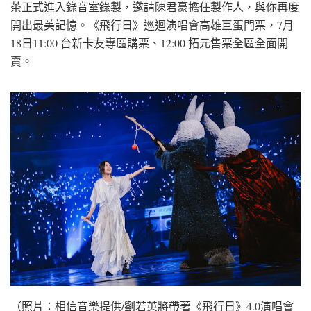
茶正式進入錄音室錄製，邀請陳君豪擔任製作人，與你再度
開出最美記憶。《飛行日》巡迴演唱會高雄巨蛋門票，7月
18日11:00 台新卡友專區購票、12:00 拓元售票全區全面開
賣。
（照片：相信音樂提供/劉若英將帶著《飛行日》4.0演唱會