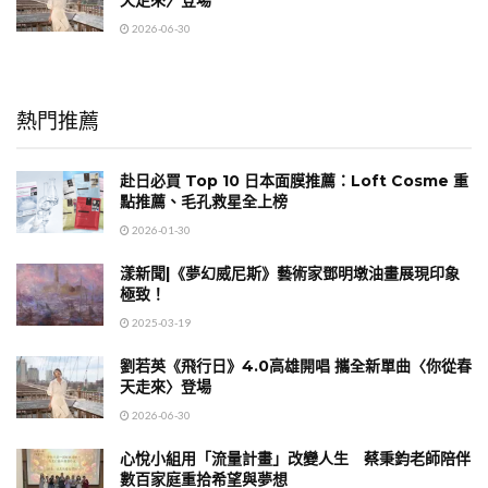
2026-06-30
熱門推薦
赴日必買 Top 10 日本面膜推薦：Loft Cosme 重
點推薦、毛孔救星全上榜
2026-01-30
漾新聞|《夢幻威尼斯》藝術家鄧明墩油畫展現印象
極致！
2025-03-19
劉若英《飛行日》4.0高雄開唱 攜全新單曲〈你從春
天走來〉登場
2026-06-30
心悅小組用「流量計畫」改變人生 蔡秉鈞老師陪伴
數百家庭重拾希望與夢想