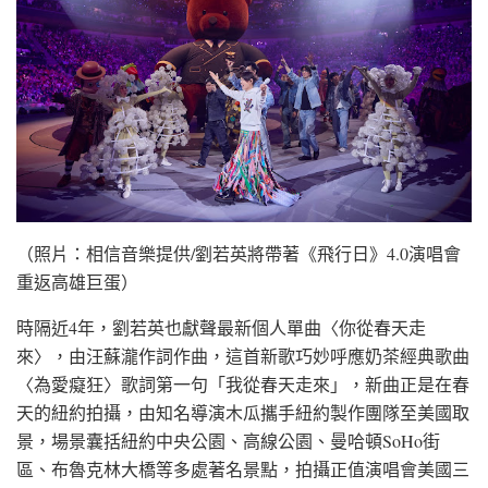
（照片：相信音樂提供/劉若英將帶著《飛行日》4.0演唱會
重返高雄巨蛋）
時隔近4年，劉若英也獻聲最新個人單曲〈你從春天走
來〉，由汪蘇瀧作詞作曲，這首新歌巧妙呼應奶茶經典歌曲
〈為愛癡狂〉歌詞第一句「我從春天走來」，新曲正是在春
天的紐約拍攝，由知名導演木瓜攜手紐約製作團隊至美國取
景，場景囊括紐約中央公園、高線公園、曼哈頓SoHo街
區、布魯克林大橋等多處著名景點，拍攝正值演唱會美國三