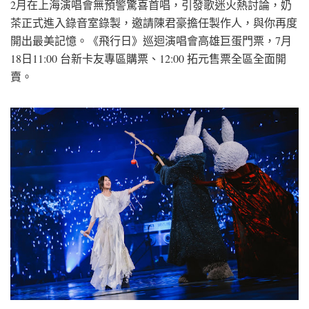
2月在上海演唱會無預警驚喜首唱，引發歌迷火熱討論，奶
茶正式進入錄音室錄製，邀請陳君豪擔任製作人，與你再度
開出最美記憶。《飛行日》巡迴演唱會高雄巨蛋門票，7月
18日11:00 台新卡友專區購票、12:00 拓元售票全區全面開
賣。