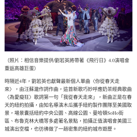
（照片：相信音樂提供/劉若英將帶著《飛行日》4.0演唱會
重返高雄巨蛋）
時隔近4年，劉若英也獻聲最新個人單曲〈你從春天走
來〉，由汪蘇瀧作詞作曲，這首新歌巧妙呼應奶茶經典歌曲
〈為愛癡狂〉歌詞第一句「我從春天走來」，新曲正是在春
天的紐約拍攝，由知名導演木瓜攜手紐約製作團隊至美國取
景，場景囊括紐約中央公園、高線公園、曼哈頓SoHo街
區、布魯克林大橋等多處著名景點，拍攝正值演唱會美國三
城演出空檔，也彷彿做了一趟密集的紐約城市遊歷。