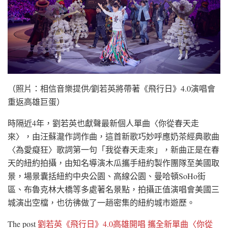
（照片：相信音樂提供/劉若英將帶著《飛行日》4.0演唱會
重返高雄巨蛋）
時隔近4年，劉若英也獻聲最新個人單曲〈你從春天走
來〉，由汪蘇瀧作詞作曲，這首新歌巧妙呼應奶茶經典歌曲
〈為愛癡狂〉歌詞第一句「我從春天走來」，新曲正是在春
天的紐約拍攝，由知名導演木瓜攜手紐約製作團隊至美國取
景，場景囊括紐約中央公園、高線公園、曼哈頓SoHo街
區、布魯克林大橋等多處著名景點，拍攝正值演唱會美國三
城演出空檔，也彷彿做了一趟密集的紐約城市遊歷。
The post
劉若英《飛行日》4.0高雄開唱 攜全新單曲〈你從