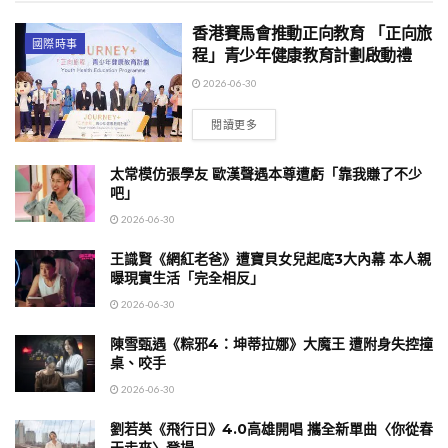
香港賽馬會推動正向教育 「正向旅
國際時事
程」青少年健康教育計劃啟動禮
2026-06-30
閱讀更多
太常模仿張學友 歐漢聲遇本尊遭虧「靠我賺了不少
吧」
2026-06-30
王識賢《網紅老爸》遭寶貝女兒起底3大內幕 本人親
曝現實生活「完全相反」
2026-06-30
陳雪甄遇《粽邪4：坤蒂拉娜》大魔王 遭附身失控撞
桌、咬手
2026-06-30
劉若英《飛行日》4.0高雄開唱 攜全新單曲〈你從春
天走來〉登場