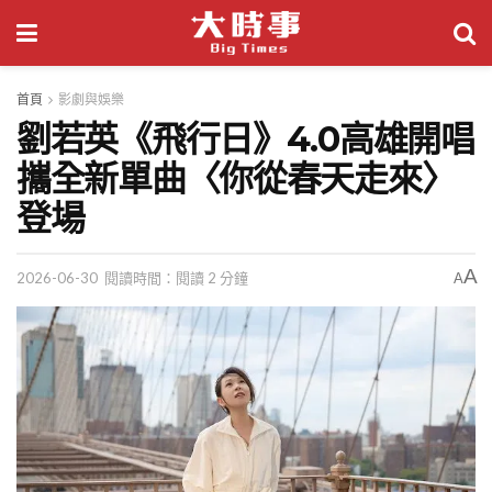
首頁
影劇與娛樂
劉若英《飛行日》4.0高雄開唱
攜全新單曲〈你從春天走來〉
登場
A
2026-06-30
閱讀時間：閱讀 2 分鐘
A