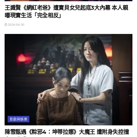
王識賢《網紅老爸》遭寶貝女兒起底3大內幕 本人親
曝現實生活「完全相反」
2026-06-30
影劇與娛樂
陳雪甄遇《粽邪4：坤蒂拉娜》大魔王 遭附身失控撞