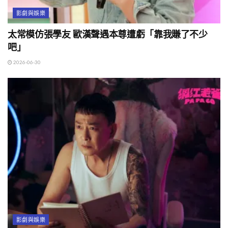
影劇與娛樂
太常模仿張學友 歐漢聲遇本尊遭虧「靠我賺了不少
吧」
2026-06-30
影劇與娛樂