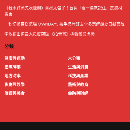
《我未許願先吹蠟燭》童星太強了！台詞「看一遍就記住」震撼柯
震東
一秒切換百搭氣場 OWNDAYS 攜手品牌好友李多慧解鎖夏日新面貌
李敏鎬出道最大尺度突破 《柏青哥》挑戰禁忌虐戀
分類
健康與運動
未分類
國際時事
生活與消費
地方時事
科技與產業
影劇與娛樂
藝術與教育
旅遊與美食
金融與財經