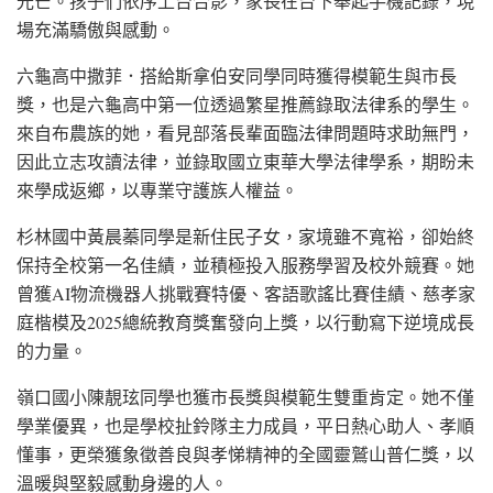
光芒。孩子們依序上台合影，家長在台下舉起手機記錄，現
場充滿驕傲與感動。
六龜高中撒菲．搭給斯拿伯安同學同時獲得模範生與市長
獎，也是六龜高中第一位透過繁星推薦錄取法律系的學生。
來自布農族的她，看見部落長輩面臨法律問題時求助無門，
因此立志攻讀法律，並錄取國立東華大學法律學系，期盼未
來學成返鄉，以專業守護族人權益。
杉林國中黃晨蓁同學是新住民子女，家境雖不寬裕，卻始終
保持全校第一名佳績，並積極投入服務學習及校外競賽。她
曾獲AI物流機器人挑戰賽特優、客語歌謠比賽佳績、慈孝家
庭楷模及2025總統教育獎奮發向上獎，以行動寫下逆境成長
的力量。
嶺口國小陳靚玹同學也獲市長獎與模範生雙重肯定。她不僅
學業優異，也是學校扯鈴隊主力成員，平日熱心助人、孝順
懂事，更榮獲象徵善良與孝悌精神的全國靈鷲山普仁獎，以
溫暖與堅毅感動身邊的人。