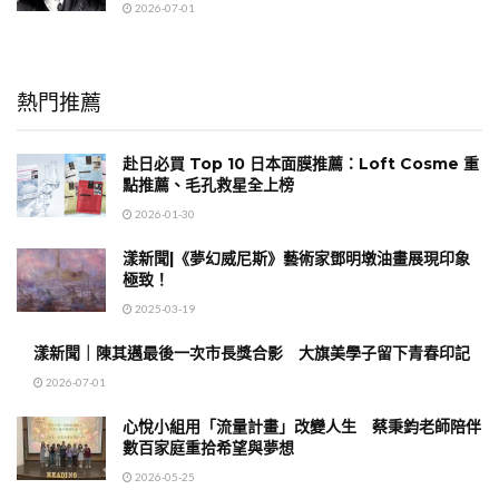
2026-07-01
熱門推薦
赴日必買 Top 10 日本面膜推薦：Loft Cosme 重
點推薦、毛孔救星全上榜
2026-01-30
漾新聞|《夢幻威尼斯》藝術家鄧明墩油畫展現印象
極致！
2025-03-19
漾新聞｜陳其邁最後一次市長獎合影 大旗美學子留下青春印記
2026-07-01
心悅小組用「流量計畫」改變人生 蔡秉鈞老師陪伴
數百家庭重拾希望與夢想
2026-05-25