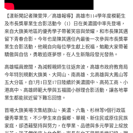
【漾新聞記者陳雯萍／高雄報導】高雄市114學年度模範生
及市長獎畢業生合影活動今（1）日在美濃國中率先登場，
來自大旗美地區的優秀學子帶著笑容與榮耀，和市長陳其邁
留下青春合影。今年也是陳其邁任內最後一次參與市長獎畢
業生合影活動，他親自向每位學生獻上祝福，勉勵大家帶著
驕傲與自信，勇敢追逐夢想，在人生新階段發光發熱。
高雄幅員遼闊，為減輕親師生往返奔波，高雄市政府教育局
今年特別規劃大旗美、大岡山、南高雄、北高雄與大鳳山等
五大分區，自7月1日至17日陸續於美濃國中、高苑工商、小
港高中、高雄師範大學與五福國小辦理合影活動，讓各地畢
業生都能就近留下難忘回憶。
首場大旗美場次集結旗山、美濃、六龜、杉林等9個行政區
優秀畢業生，不少學生來自偏鄉、單親、新住民或原住民族
家庭，卻憑藉堅持與努力，在學業、品德與多元學習上綻放