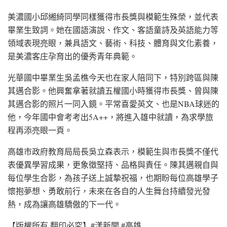
美濃國小邱緗綺同學同樣獲得市長獎與模範生殊榮，並代表
畢業生致詞。她在國語演說、作文、客語童詩及英語能力等
領域表現亮眼，兼具語文、藝術、科技、體育與文化素養，
是美濃客庄孕育出的優秀青年典範。
光華國中畢業生吳孟樵今天也在家人陪同下，特別跨區與陳
其邁合影。他興奮拿著就讀五權國小時獲得市長獎、曾與陳
其邁合影的照片一同入鏡。平常喜愛英文、也是NBA球迷的
他，今年國中會考考出5A++，將進入雄中就讀，為求學旅
程再添亮眼一頁。
高雄市政府教育局局長吳立森表示，模範生與市長獎不僅代
表優異學習成果，更象徵堅持、品格與責任。陳其邁親自與
每位學生合影，為孩子送上誠摯祝福，也期盼每位高雄學子
懷抱夢想、勇敢前行，未來在各自的人生舞台持續發光發
熱，成為讓高雄驕傲的下一代。
【版權所有 翻印必究】#漾新聞 #高雄