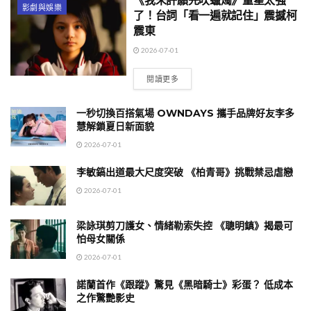
《我未許願先吹蠟燭》童星太強
影劇與娛樂
了！台詞「看一遍就記住」震撼柯
震東
2026-07-01
閱讀更多
一秒切換百搭氣場 OWNDAYS 攜手品牌好友李多
慧解鎖夏日新面貌
2026-07-01
李敏鎬出道最大尺度突破 《柏青哥》挑戰禁忌虐戀
2026-07-01
梁詠琪剪刀護女、情緒勒索失控 《聰明鎮》揭最可
怕母女關係
2026-07-01
諾蘭首作《跟蹤》驚見《黑暗騎士》彩蛋？ 低成本
之作驚艷影史