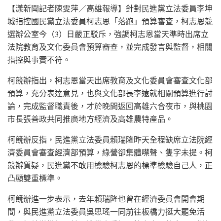
【漾新聞記者陳雯萍／高雄報導】針對民進黨立法委員李坤
城指控國民黨立法委員柯志恩「落跑」預算審查，柯志恩競
選辦公室今（3）日嚴正駁斥，強調柯志恩當天準時出席立
法院教育及文化委員會預算審查，並完成發言與監督，相關
指控與事實不符。
柯競辦指出，柯志恩當天出席教育及文化委員會審查文化部
預算，充分表達意見，也與文化部長李遠就相關預算進行討
論，完成監督職責後，才於晚間返回高雄六合夜市，與桃園
市長張善政共同推廣地方經濟及高雄農特產品。
柯競辦反指，民進黨立法委員賴瑞隆昨天全程缺席立法院經
濟委員會審查經濟部預算，綠營卻集體噤聲、隻字未提。柯
競辦質疑，民進黨不敢用檢驗柯志恩的標準檢驗自己人，正
凸顯雙重標準。
柯競辦進一步表示，去年賴瑞隆也曾在經濟委員會開會期
間，與民進黨立法委員吳思瑤一同前往板橋力挺大罷免活