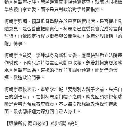
動。柯競辦批評，若民進黨真重視預算審查，就應以同樣標
準檢視自家立委，而不是只對政治對手片面指控。
柯競辦強調，預算監督重點在於是否確實出席、是否提出具
體意見、是否善盡把關責任。柯志恩已在委員會完成發言與
監督，再依既定行程返鄉參與公開活動，並無外界所稱「落
跑」情事。
柯競辦也質疑，李坤城身為新科立委，應盡快熟悉立法院運
作模式，不應只憑片段畫面就斷章取義，急著對柯志恩潑髒
水。柯競辦認為，這樣的操作並非關心預算，而是借題發
揮、製造政治鬥爭。
柯競辦最後表示，奉勸李坤城「要刮別人鬍子之前，先把自
己的刮乾淨」，在對柯志恩扣帽子之前，應先回頭檢視賴瑞
隆是否善盡預算審查職責，不要每次都想靠政治操作搏版
面，最後卻讓迴力鏢打回自己人身上。
【版權所有 翻印必究】#漾新聞 #高雄