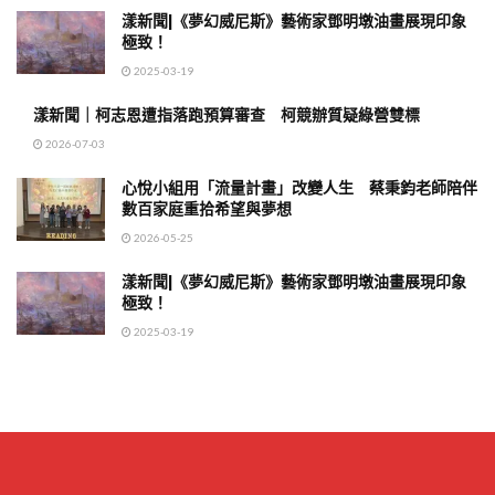
漾新聞|《夢幻威尼斯》藝術家鄧明墩油畫展現印象
極致！
2025-03-19
漾新聞｜柯志恩遭指落跑預算審查 柯競辦質疑綠營雙標
2026-07-03
心悅小組用「流量計畫」改變人生 蔡秉鈞老師陪伴
數百家庭重拾希望與夢想
2026-05-25
漾新聞|《夢幻威尼斯》藝術家鄧明墩油畫展現印象
極致！
2025-03-19