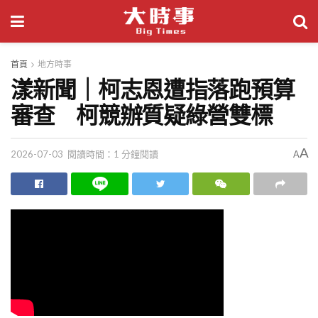
首頁
地方時事
漾新聞｜柯志恩遭指落跑預算
審查 柯競辦質疑綠營雙標
A
2026-07-03
閱讀時間：1 分鐘閱讀
A