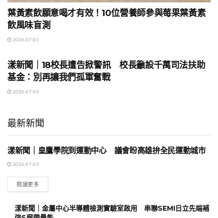
葉黃素飲願意喝才有效！10位營養師參與莓果葉黃素
飲風味盲測
2026-07-03
地方時事
漾新聞｜18校長遭告掀警訊 校長籲設千萬司法扶助
基金：別再讓我們孤軍奮戰
2026-07-03
最新新聞
漾新聞｜皇鷹學院到運動中心 議會盼高雄拚全民運動城市
地方時事
2026-07-03
閱讀更多
漾新聞｜金屬中心半導體檢測實驗室啟用 串聯SEMI日立先端補
強S廊帶量能