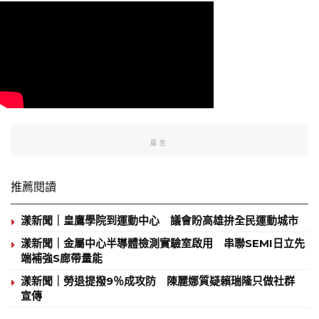
廣告
推薦閱讀
漾新聞｜皇鷹學院到運動中心 議會盼高雄拚全民運動城市
漾新聞｜金屬中心半導體檢測實驗室啟用 串聯SEMI日立先
端補強S廊帶量能
漾新聞｜勞退提撥9％成攻防 陳麗娜質疑賴瑞隆只做社群
宣傳