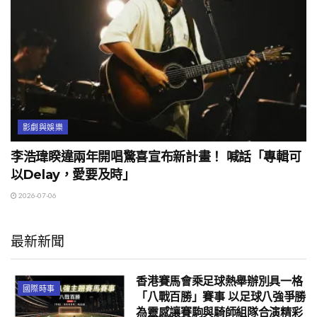
影劇與娛樂
李浩瑋睽違兩年開唱驚喜宣布新計畫！ 喊話「專輯可
以Delay，愛要及時」
2026-07-06
最新新聞
香港賽馬會乘足球熱舉辦別具一格
國際時事
「八戰百勝」賽事 以足球八強爭勝
為靈感讓賽駒與騎師組隊合演精彩