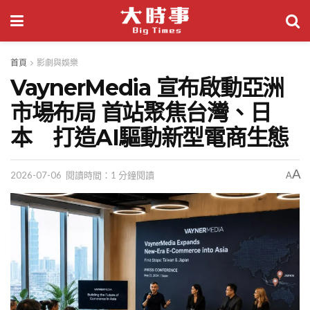
首頁
影劇與娛樂
VaynerMedia 宣布啟動亞洲
市場布局 首站聚焦台灣、日
本 打造AI驅動新型電商生態
A
2026-07-06
閱讀時間：1 分鐘閱讀
A