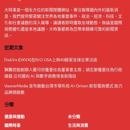
大時事是一個全方位的新聞媒體網站，專注報導國內外的最新消
息。我們提供緊密關注世界各地重要事件、政治、經濟、科技、文
化和社會議題的深入報導，讓讀者即時獲取全球動態。無論是國際
局勢變化還是本地議題，大時事都將為您帶來精確可靠的新聞資
訊。
近期文章
Dx&Vx (DXVX)在BIO USA上與40餘家全球企業洽談
獅騰控股創辦人戴可欣獲委任為董事會主席；胡志豪獲委任為行政
總裁 公司邁向 AI 與數字商務增長新階段
VaynerMedia 宣布啟動台灣市場布局 AI-Driven 新型電商模式 助力
品牌開啟數
分類
健康與運動
未分類
國際時事
生活與消費