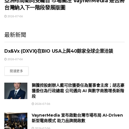
亞洲布局動向受矚目 市場關注 VaynerMedia 是否將
台灣納入下一階段發展版圖
2026-07-06
最新新聞
Dx&Vx (DXVX)在BIO USA上與40餘家全球企業洽談
國際時事
2026-07-06
閱讀更多
獅騰控股創辦人戴可欣獲委任為董事會主席；胡志豪
獲委任為行政總裁 公司邁向 AI 與數字商務增長新階
段
2026-07-06
VaynerMedia 宣布啟動台灣市場布局 AI-Driven
新型電商模式 助力品牌開啟數
2026-07-06