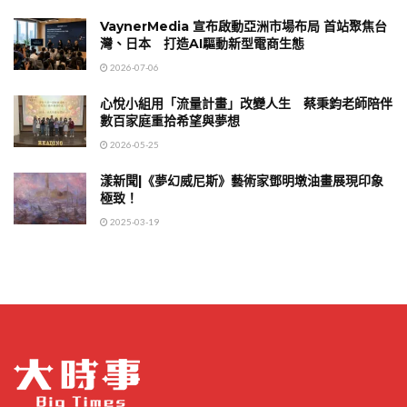
VaynerMedia 宣布啟動亞洲市場布局 首站聚焦台
灣、日本 打造AI驅動新型電商生態
2026-07-06
心悅小組用「流量計畫」改變人生 蔡秉鈞老師陪伴
數百家庭重拾希望與夢想
2026-05-25
漾新聞|《夢幻威尼斯》藝術家鄧明墩油畫展現印象
極致！
2025-03-19