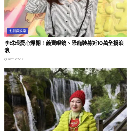
影劇與娛樂
李珠珢愛心爆棚！義賣眼鏡、恐龍裝募近10萬全捐浪
浪
2026-07-07