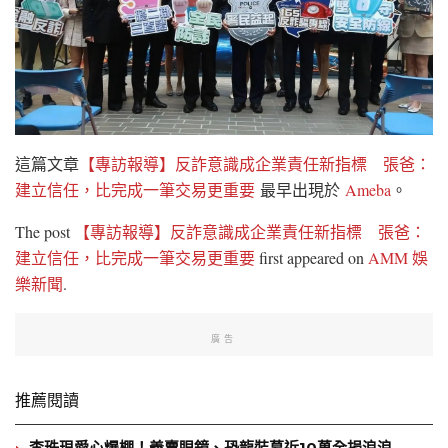
這篇文章
【專訪報導】反詐意識成企業責任新指標 張爸：
建立信任，比完成一筆交易更重要
最早出現於
Ameba
。
The post
【專訪報導】反詐意識成企業責任新指標 張爸：
建立信任，比完成一筆交易更重要
first appeared on
AMM 娛
樂新聞
.
廣告
推薦閱讀
李珠珢愛心爆棚！義賣眼鏡、恐龍裝募近10萬全捐浪浪