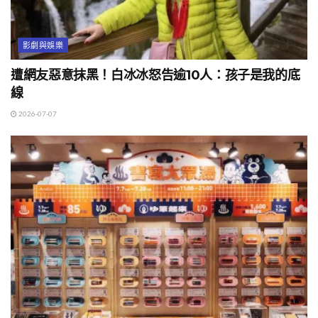
影劇與娛樂
遭網友惡意抹黑！白冰冰怒告逾10人：孩子是我的底
線
2026-07-07