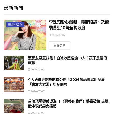
最新新聞
李珠珢愛心爆棚！義賣眼鏡、恐龍
影劇與娛樂
裝募近10萬全捐浪浪
2026-07-07
閱讀更多
遭網友惡意抹黑！白冰冰怒告逾10人：孩子是我的
底線
2026-07-07
4大必逛亮點攻略首公開！2026誠品書寫用品展
「書寫大眾湯」松菸開展
2026-07-07
首映現場哭成淚海 ！《最後的我們》熱賣破億 赤裸
戳中現代男女痛點
2026-07-07