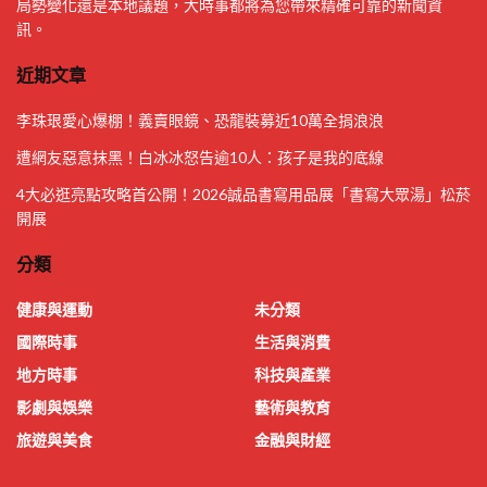
局勢變化還是本地議題，大時事都將為您帶來精確可靠的新聞資
訊。
近期文章
李珠珢愛心爆棚！義賣眼鏡、恐龍裝募近10萬全捐浪浪
遭網友惡意抹黑！白冰冰怒告逾10人：孩子是我的底線
4大必逛亮點攻略首公開！2026誠品書寫用品展「書寫大眾湯」松菸
開展
分類
健康與運動
未分類
國際時事
生活與消費
地方時事
科技與產業
影劇與娛樂
藝術與教育
旅遊與美食
金融與財經