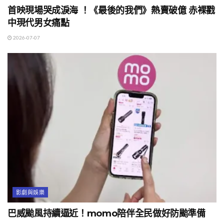
首映現場哭成淚海 ！《最後的我們》熱賣破億 赤裸戳
中現代男女痛點
2026-07-07
影劇與娛樂
巴威颱風持續逼近！momo陪伴全民做好防颱準備