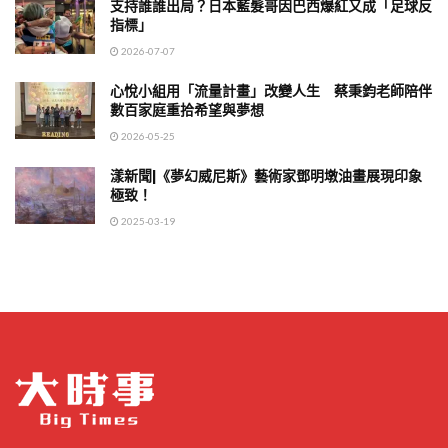
支持誰誰出局？日本藍髮哥因巴西爆紅又成「足球反
指標」
2026-07-07
心悅小組用「流量計畫」改變人生 蔡秉鈞老師陪伴
數百家庭重拾希望與夢想
2026-05-25
漾新聞|《夢幻威尼斯》藝術家鄧明墩油畫展現印象
極致！
2025-03-19