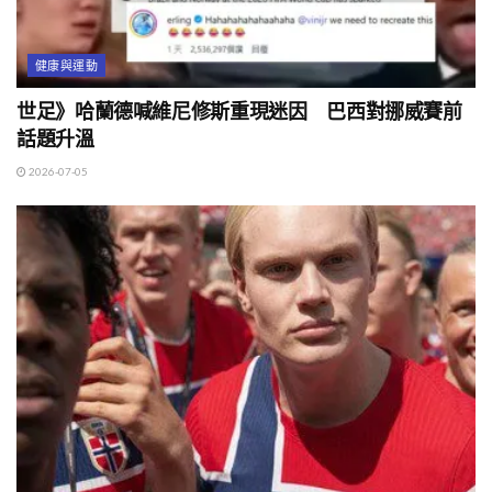
健康與運動
世足》哈蘭德喊維尼修斯重現迷因 巴西對挪威賽前
話題升溫
2026-07-05