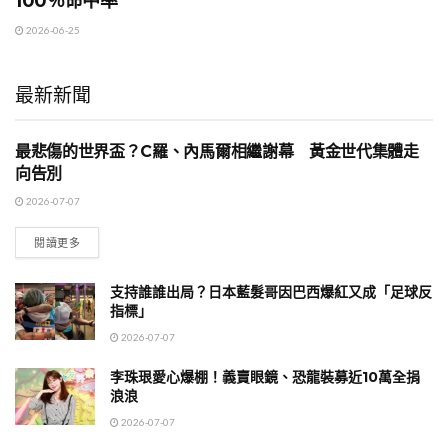
100％命中率
2026-06-25
最新新聞
最悲傷的世界盃？C羅、內馬爾相繼謝幕 黃金世代集體走
健康與運動
向告別
2026-07-07
閱讀更多
支持誰誰出局？日本藍髮哥因巴西爆紅又成「足球反
指標」
2026-07-07
李珠珢愛心爆棚！義賣眼鏡、恐龍裝募近10萬全捐
浪浪
2026-07-07