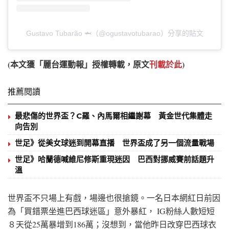
Gustavo Tubarão 🦈（@ogustavotubarao）分享的貼文
(本文獲「麗台運動報」授權轉載，原文
刊載於此
)
推薦閱讀
最悲傷的世界盃？C羅、內馬爾相繼謝幕 黃金世代集體走
向告別
世足》從美女球迷到開幕直播 世界盃成了另一個流量戰場
世足》哈蘭德喊維尼修斯重現迷因 巴西對挪威賽前話題升
溫
世界盃不只場上有戲，場邊也很搶鏡。一名日本網紅日前因
為「買錯票坐進巴西球迷區」意外暴紅， IG粉絲人數短短
８天從25萬暴增到186萬；沒想到，當他昨日改穿巴西球衣