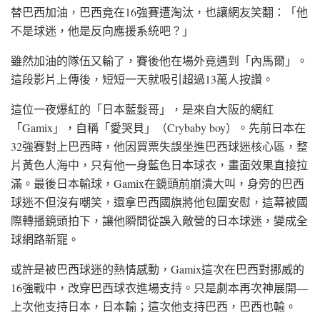
替巴西加油，巴西竟在16強賽遭淘汰，也讓網友笑翻：「他
不是球迷，他是反向應援系統吧？」
雖然加油的隊伍又輸了，賽後他在場外竟遇到「內馬爾」。
這段影片上傳後，短短一天就吸引超過13萬人按讚。
這位一夜爆紅的「日本藍髮哥」，是來自大阪的網紅
「Gamix」，自稱「愛哭貝」（Crybaby boy）。先前日本在
32強賽對上巴西時，他因買票失誤坐進巴西球迷核心區，整
片黃色人海中，只有他一身藍色日本球衣，畫面效果直接拉
滿。最後日本輸球，Gamix在鏡頭前崩潰大叫，身旁的巴西
球迷不但沒有嘲笑，還拿巴西國旗將他包圍安慰，這幕被國
際轉播鏡頭拍下，讓他瞬間從誤入敵營的日本球迷，變成全
球網路新寵。
或許是被巴西球迷的熱情感動，Gamix這次在巴西對挪威的
16強戰中，改穿巴西球衣進場支持。只是劇本再次神展開—
上次他支持日本，日本輸；這次他支持巴西，巴西也輸。