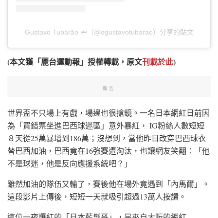
Gustavo Tubarão 🦈（@ogustavotubarao）分享的貼文
(本文獲「麗台運動報」授權轉載，原文
刊載於此
)
廣告
世界盃不只場上有戲，場邊也很搶鏡。一名日本網紅日前因
為「買錯票坐進巴西球迷區」意外暴紅， IG粉絲人數短短
８天從25萬暴增到186萬；沒想到，當他昨日改穿巴西球衣
替巴西加油，巴西竟在16強賽遭淘汰，也讓網友笑翻：「他
不是球迷，他是反向應援系統吧？」
雖然加油的隊伍又輸了，賽後他在場外竟遇到「內馬爾」。
這段影片上傳後，短短一天就吸引超過13萬人按讚。
這位一夜爆紅的「日本藍髮哥」，是來自大阪的網紅