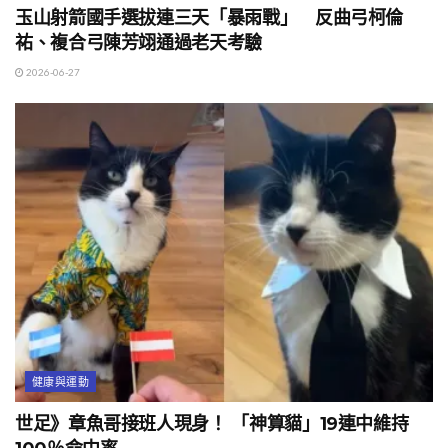
玉山射箭國手選拔連三天「暴雨戰」 反曲弓柯倫
祐、複合弓陳芳翊通過老天考驗
2026-06-27
健康與運動
世足》章魚哥接班人現身！ 「神算貓」19連中維持