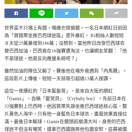
世界盃不只場上有戲，場邊也很搶鏡。一名日本網紅日前因
為「買錯票坐進巴西球迷區」意外暴紅， IG粉絲人數短短
８天從25萬暴增到186萬；沒想到，當他昨日改穿巴西球衣
替巴西加油，巴西竟在16強賽遭淘汰，也讓網友笑翻：「他
不是球迷，他是反向應援系統吧？」
雖然加油的隊伍又輸了，賽後他在場外竟遇到「內馬爾」。
這段影片上傳後，短短一天就吸引超過13萬人按讚。
這位一夜爆紅的「日本藍髮哥」，是來自大阪的網紅
「Gamix」，自稱「愛哭貝」（Crybaby boy）。先前日本在
32強賽對上巴西時，他因買票失誤坐進巴西球迷核心區，整
片黃色人海中，只有他一身藍色日本球衣，畫面效果直接拉
滿。最後日本輸球，Gamix在鏡頭前崩潰大叫，身旁的巴西
球迷不但沒有嘲笑，還拿巴西國旗將他包圍安慰，這幕被國