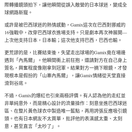
際轉播鏡頭拍下，讓他瞬間從誤入敵營的日本球迷，變成全
球網路新寵。
或許是被巴西球迷的熱情感動，Gamix這次在巴西對挪威的
16強戰中，改穿巴西球衣進場支持。只是劇本再次神展開—
上次他支持日本，日本輸；這次他支持巴西，巴西也輸。
更荒謬的是，比賽結束後，失望走出球場的Gamix竟在場邊
遇到「內馬爾」。他瞬間衝上前狂抱，還請對方在自己身上
簽名，興奮程度像剛拿到冠軍。結果對方一摘下眼鏡，才發
現根本是假扮的「山寨內馬爾」，讓Gamix情緒從天堂直接
滑到谷底。
不過，Gamix的爆紅也引來兩極評價。有人認為他的走紅並
非單純意外，而是精心設計的流量操作：刻意坐進巴西球迷
區、在整片黃色球衣中製造唯一藍點，再用誇張反應吸引鏡
頭。也有日本網友不太買單，批評他的表演感太重、太刻
意，甚至直言「太吵了」。