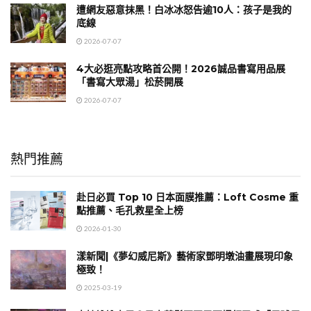
遭網友惡意抹黑！白冰冰怒告逾10人：孩子是我的
底線
2026-07-07
4大必逛亮點攻略首公開！2026誠品書寫用品展
「書寫大眾湯」松菸開展
2026-07-07
熱門推薦
赴日必買 Top 10 日本面膜推薦：Loft Cosme 重
點推薦、毛孔救星全上榜
2026-01-30
漾新聞|《夢幻威尼斯》藝術家鄧明墩油畫展現印象
極致！
2025-03-19