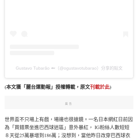
Gustavo Tubarão 🦈（@ogustavotubarao）分享的貼文
(本文獲「麗台運動報」授權轉載，原文
刊載於此
)
廣告
世界盃不只場上有戲，場邊也很搶鏡。一名日本網紅日前因
為「買錯票坐進巴西球迷區」意外暴紅， IG粉絲人數短短
８天從25萬暴增到186萬；沒想到，當他昨日改穿巴西球衣