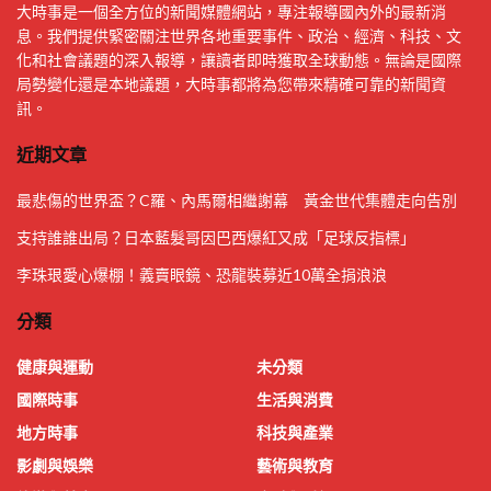
大時事是一個全方位的新聞媒體網站，專注報導國內外的最新消
息。我們提供緊密關注世界各地重要事件、政治、經濟、科技、文
化和社會議題的深入報導，讓讀者即時獲取全球動態。無論是國際
局勢變化還是本地議題，大時事都將為您帶來精確可靠的新聞資
訊。
近期文章
最悲傷的世界盃？C羅、內馬爾相繼謝幕 黃金世代集體走向告別
支持誰誰出局？日本藍髮哥因巴西爆紅又成「足球反指標」
李珠珢愛心爆棚！義賣眼鏡、恐龍裝募近10萬全捐浪浪
分類
健康與運動
未分類
國際時事
生活與消費
地方時事
科技與產業
影劇與娛樂
藝術與教育