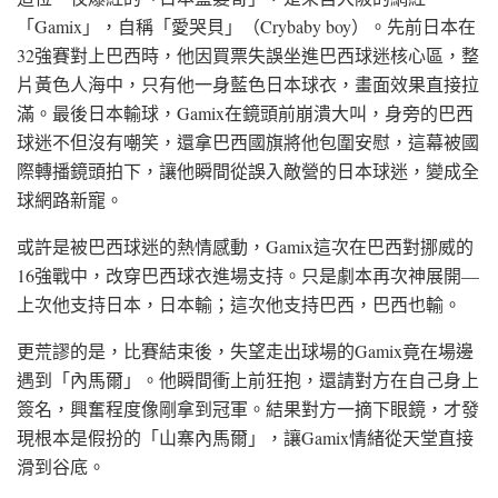
「Gamix」，自稱「愛哭貝」（Crybaby boy）。先前日本在
32強賽對上巴西時，他因買票失誤坐進巴西球迷核心區，整
片黃色人海中，只有他一身藍色日本球衣，畫面效果直接拉
滿。最後日本輸球，Gamix在鏡頭前崩潰大叫，身旁的巴西
球迷不但沒有嘲笑，還拿巴西國旗將他包圍安慰，這幕被國
際轉播鏡頭拍下，讓他瞬間從誤入敵營的日本球迷，變成全
球網路新寵。
或許是被巴西球迷的熱情感動，Gamix這次在巴西對挪威的
16強戰中，改穿巴西球衣進場支持。只是劇本再次神展開—
上次他支持日本，日本輸；這次他支持巴西，巴西也輸。
更荒謬的是，比賽結束後，失望走出球場的Gamix竟在場邊
遇到「內馬爾」。他瞬間衝上前狂抱，還請對方在自己身上
簽名，興奮程度像剛拿到冠軍。結果對方一摘下眼鏡，才發
現根本是假扮的「山寨內馬爾」，讓Gamix情緒從天堂直接
滑到谷底。