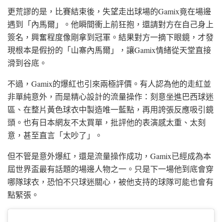
更荒謬的是，比賽結束後，失望走出球場的Gamix竟在場邊
遇到「內馬爾」。他瞬間衝上前狂抱，還請對方在自己身上
簽名，興奮程度像剛拿到冠軍。結果對方一摘下眼鏡，才發
現根本是假扮的「山寨內馬爾」，讓Gamix情緒從天堂直接
滑到谷底。
不過，Gamix的爆紅也引來兩極評價。有人認為他的走紅並
非單純意外，而是精心設計的流量操作：刻意坐進巴西球迷
區、在整片黃色球衣中製造唯一藍點，再用誇張反應吸引鏡
頭。也有日本網友不太買單，批評他的表演感太重、太刻
意，甚至直言「太吵了」。
但不管是意外爆紅，還是流量操作成功，Gamix已經成為本
屆世界盃最有話題的場邊人物之一。只是下一場他到底會穿
哪隊球衣，恐怕不只球迷關心，被他支持的球隊可能也會有
點緊張。