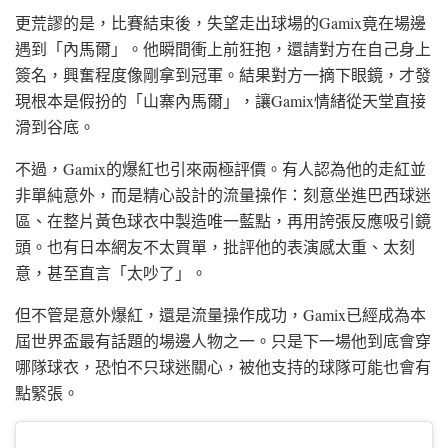
更荒謬的是，比賽結束後，失望走出球場的Gamix竟在場邊
遇到「內馬爾」。他瞬間衝上前狂抱，還請對方在自己身上
簽名，興奮程度像剛拿到冠軍。結果對方一摘下眼鏡，才發
現根本是假扮的「山寨內馬爾」，讓Gamix情緒從天堂直接
滑到谷底。
不過，Gamix的爆紅也引來兩極評價。有人認為他的走紅並
非單純意外，而是精心設計的流量操作：刻意坐進巴西球迷
區、在整片黃色球衣中製造唯一藍點，再用誇張反應吸引鏡
頭。也有日本網友不太買單，批評他的表演感太重、太刻
意，甚至直言「太吵了」。
但不管是意外爆紅，還是流量操作成功，Gamix已經成為本
屆世界盃最有話題的場邊人物之一。只是下一場他到底會穿
哪隊球衣，恐怕不只球迷關心，被他支持的球隊可能也會有
點緊張。