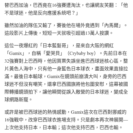
替巴西加油，巴西竟在16強賽遭淘汰，也讓網友笑翻：「他
不是球迷，他是反向應援系統吧？」
雖然加油的隊伍又輸了，賽後他在場外竟遇到「內馬爾」。
這段影片上傳後，短短一天就吸引超過13萬人按讚。
這位一夜爆紅的「日本藍髮哥」，是來自大阪的網紅
「Gamix」，自稱「愛哭貝」（Crybaby boy）。先前日本在
32強賽對上巴西時，他因買票失誤坐進巴西球迷核心區，整
片黃色人海中，只有他一身藍色日本球衣，畫面效果直接拉
滿。最後日本輸球，Gamix在鏡頭前崩潰大叫，身旁的巴西
球迷不但沒有嘲笑，還拿巴西國旗將他包圍安慰，這幕被國
際轉播鏡頭拍下，讓他瞬間從誤入敵營的日本球迷，變成全
球網路新寵。
或許是被巴西球迷的熱情感動，Gamix這次在巴西對挪威的
16強戰中，改穿巴西球衣進場支持。只是劇本再次神展開—
上次他支持日本，日本輸；這次他支持巴西，巴西也輸。