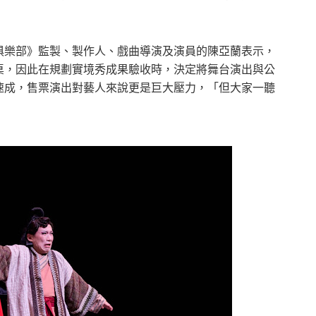
俱樂部》監製、製作人、戲曲導演及演員的陳亞蘭表示，
桌，因此在規劃實境秀成果驗收時，決定將舞台演出與公
速成，售票演出對藝人來說更是巨大壓力，「但大家一聽