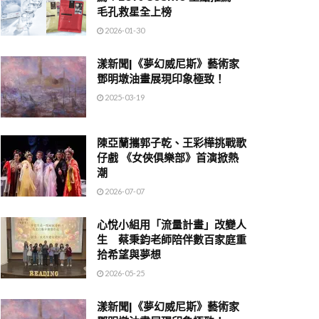
毛孔救星全上榜
2026-01-30
漾新聞|《夢幻威尼斯》藝術家
鄧明墩油畫展現印象極致！
2025-03-19
陳亞蘭攜郭子乾、王彩樺挑戰歌
仔戲 《女俠俱樂部》首演掀熱
潮
2026-07-07
心悅小組用「流量計畫」改變人
生 蔡秉鈞老師陪伴數百家庭重
拾希望與夢想
2026-05-25
漾新聞|《夢幻威尼斯》藝術家