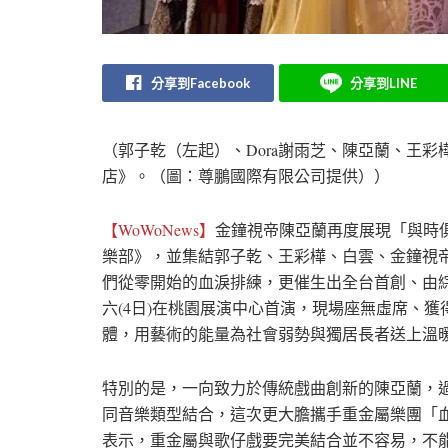
分享到Facebook
分享到LINE
（郭子乾（左起）、Dora謝雨芝、陳亞蘭、王
店》。（圖：尊鵬國際有限公司提供））
【WoWoNews】
金鐘視帝陳亞蘭再度展現「與時
樂部》，並集結郭子乾、王彩樺、白雲、金鐘視帝
們從零開始的血淚排練，更催生出全台首創、由
六(4日)在桃園展演中心首演，現場座無虛席、
體，用藝術的能量為社會弱勢與獨居長者送上溫
特別的是，一向致力於傳統戲曲創新的陳亞蘭，過
同音樂類型結合，這次更大膽攜手重金屬樂團「
表示，重金屬與歌仔戲要完美結合並不容易，不