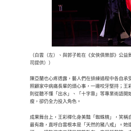
（白雲（左）、與郭子乾在《女俠俱樂部》公益
司提供））
陳亞蘭也心疼透露，藝人們在排練過程中各自承
照顧家中病痛長輩的煩心事，一邊咬牙堅持；王彩
則從聽不懂「出水」、「十字靠」等專業術語開
瘦，卻仍全力投入角色。
成果舞台上，王彩樺化身美豔「蜘蛛精」，笑稱
最有趣，直呼白雲根本是「天然的豬八戒」。她