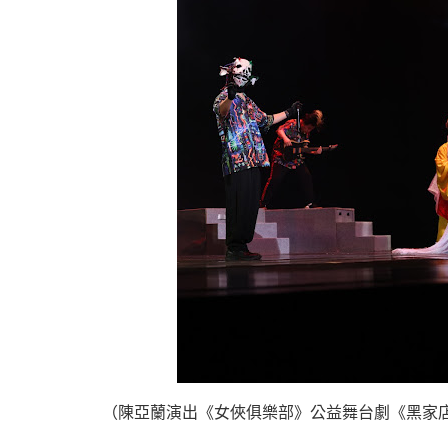
（陳亞蘭演出《女俠俱樂部》公益舞台劇《黑家