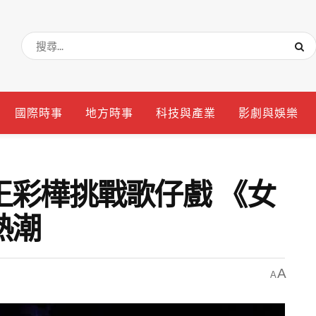
國際時事
地方時事
科技與產業
影劇與娛樂
王彩樺挑戰歌仔戲 《女
熱潮
A
A