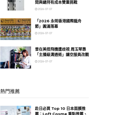
間與總持有成本雙重挑戰
2026-07-07
「2026 永明香港國際龍舟
節」圓滿落幕
2026-07-07
曾在美搭飛機遭歧視 周玉琴靠
「主播級溝通術」讓空服員改觀
2026-07-07
熱門推薦
赴日必買 Top 10 日本面膜推
薦：Loft Cosme 重點推薦、