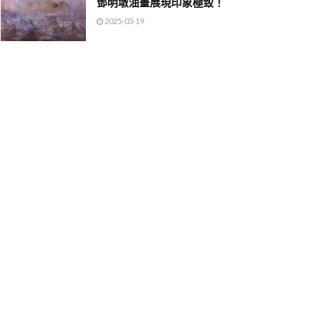
鄧明墩油畫展現印象極致！
2025-03-19