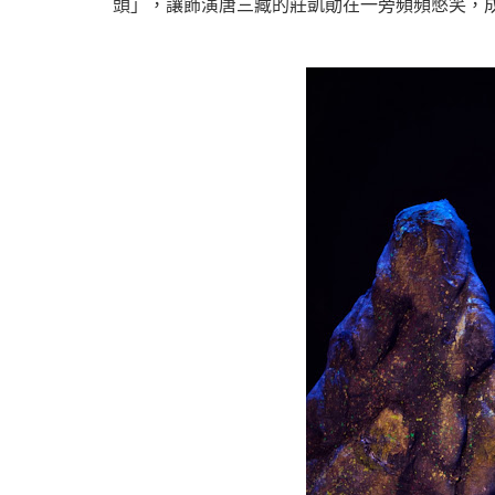
頭」，讓飾演唐三藏的莊凱勛在一旁頻頻憋笑，