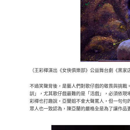
（王彩樺演出《女俠俱樂部》公益舞台劇《黑家
不過笑聲背後，是藝人們對歌仔戲的敬畏與挑戰
訓」，尤其歌仔戲最難的是「活戲」，必須依現
彩樺也打趣說，亞蘭姐不會大聲罵人，但一句句
眾人也一致認為，陳亞蘭的嚴格全是為了讓作品