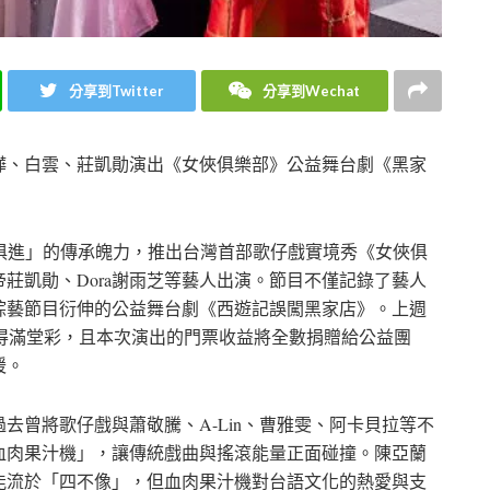
分享到Twitter
分享到Wechat
彩樺、白雲、莊凱勛演出《女俠俱樂部》公益舞台劇《黑家
俱進」的傳承魄力，推出台灣首部歌仔戲實境秀《女俠俱
莊凱勛、Dora謝雨芝等藝人出演。節目不僅記錄了藝人
綜藝節目衍伸的公益舞台劇《西遊記誤闖黑家店》。上週
獲得滿堂彩，且本次演出的門票收益將全數捐贈給公益團
暖。
去曾將歌仔戲與蕭敬騰、A-Lin、曹雅雯、阿卡貝拉等不
血肉果汁機」，讓傳統戲曲與搖滾能量正面碰撞。陳亞蘭
能流於「四不像」，但血肉果汁機對台語文化的熱愛與支