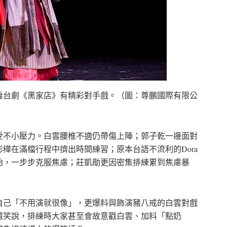
舞台劇《黑家店》有精彩對手戲。（圖：尊鵬國際有限公
受不小壓力。白雲腰椎不適仍帶傷上陣；郭子乾一邊面對
樺在滿檔行程中擠出時間練習；原本台語不流利的Dora
始，一步步克服焦慮；莊凱勛更因密集排練累到焦慮暴
自己「不用演就很像」，更爆料與飾演豬八戒的白雲對戲
還笑說，排練時大家甚至會故意戳白雲、加料「點奶