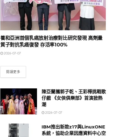
養和亞洲首個乳癌放射治療對比研究發現 高劑量
質子對抗乳癌復發 存活率100%
2026-07-07
閱讀更多
陳亞蘭攜郭子乾、王彩樺挑戰歌
仔戲 《女俠俱樂部》首演掀熱
潮
2026-07-07
IBM推出新款z17與LinuxONE
系統，協助企業因應資料中心空