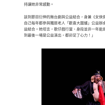
持讓她非常感動。
談到節目衍伸的舞台劇與公益結合，身兼《女俠
自己每年都參與獨居老人「歡喜大圍爐」公益辦
益結合。她坦言，歌仔戲行當、身段並非一年能
到最後一場是公益演出，都卯足了心力！」