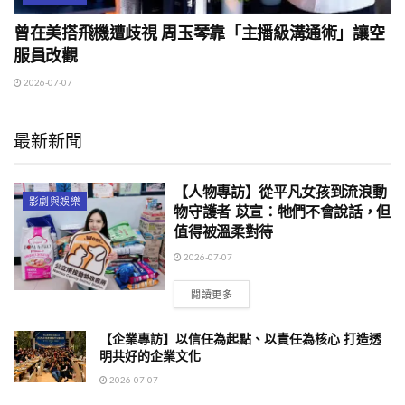
曾在美搭飛機遭歧視 周玉琴靠「主播級溝通術」讓空
服員改觀
2026-07-07
最新新聞
【人物專訪】從平凡女孩到流浪動
影劇與娛樂
物守護者 苡宣：牠們不會說話，但
值得被溫柔對待
2026-07-07
閱讀更多
【企業專訪】以信任為起點、以責任為核心 打造透
明共好的企業文化
2026-07-07