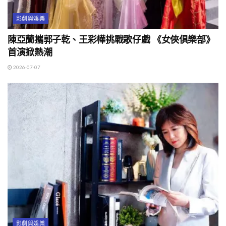
影劇與娛樂
陳亞蘭攜郭子乾、王彩樺挑戰歌仔戲 《女俠俱樂部》
首演掀熱潮
2026-07-07
影劇與娛樂