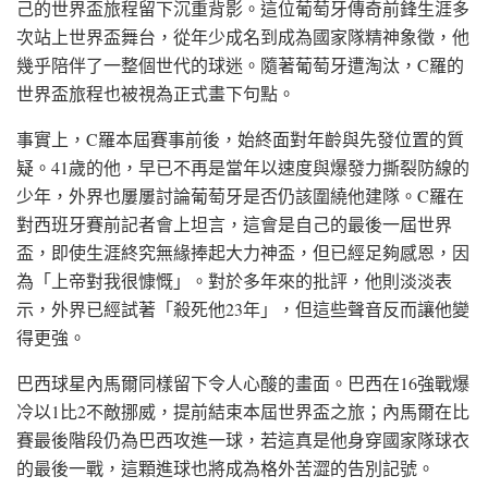
己的世界盃旅程留下沉重背影。這位葡萄牙傳奇前鋒生涯多
次站上世界盃舞台，從年少成名到成為國家隊精神象徵，他
幾乎陪伴了一整個世代的球迷。隨著葡萄牙遭淘汰，C羅的
世界盃旅程也被視為正式畫下句點。
事實上，C羅本屆賽事前後，始終面對年齡與先發位置的質
疑。41歲的他，早已不再是當年以速度與爆發力撕裂防線的
少年，外界也屢屢討論葡萄牙是否仍該圍繞他建隊。C羅在
對西班牙賽前記者會上坦言，這會是自己的最後一屆世界
盃，即使生涯終究無緣捧起大力神盃，但已經足夠感恩，因
為「上帝對我很慷慨」。對於多年來的批評，他則淡淡表
示，外界已經試著「殺死他23年」，但這些聲音反而讓他變
得更強。
巴西球星內馬爾同樣留下令人心酸的畫面。巴西在16強戰爆
冷以1比2不敵挪威，提前結束本屆世界盃之旅；內馬爾在比
賽最後階段仍為巴西攻進一球，若這真是他身穿國家隊球衣
的最後一戰，這顆進球也將成為格外苦澀的告別記號。