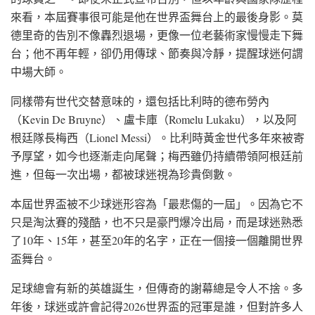
來看，本屆賽事很可能是他在世界盃舞台上的最後身影。莫
德里奇的告別不像轟烈退場，更像一位老藝術家慢慢走下舞
台；他不再年輕，卻仍用傳球、節奏與冷靜，提醒球迷何謂
中場大師。
同樣帶有世代交替意味的，還包括比利時的德布勞內
（Kevin De Bruyne）、盧卡庫（Romelu Lukaku），以及阿
根廷隊長梅西（Lionel Messi）。比利時黃金世代多年來被寄
予厚望，如今也逐漸走向尾聲；梅西雖仍持續帶領阿根廷前
進，但每一次出場，都被球迷視為珍貴倒數。
本屆世界盃被不少球迷形容為「最悲傷的一屆」。因為它不
只是淘汰賽的殘酷，也不只是豪門爆冷出局，而是球迷熟悉
了10年、15年，甚至20年的名字，正在一個接一個離開世界
盃舞台。
足球總會有新的英雄誕生，但傳奇的謝幕總是令人不捨。多
年後，球迷或許會記得2026世界盃的冠軍是誰，但對許多人