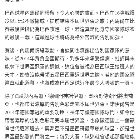
巴西球星內馬爾同樣留下令人心酸的畫面。巴西在16強戰爆
冷以1比2不敵挪威，提前結束本屆世界盃之旅；內馬爾在比
賽最後階段仍為巴西攻進一球，若這真是他身穿國家隊球衣
的最後一戰，這顆進球也將成為格外苦澀的告別記號。
賽後，內馬爾情緒激動，言談間也流露出告別國家隊的意
味。從2014年背負全國期待，到多年來承受傷病、批評與未
能奪下世界盃冠軍的遺憾，這位曾被視為巴西球王接班人的
天才，始終沒能帶領五星巴西重返世界之巔。若他的國家隊
篇章就此落幕，也將成為巴西足球近年最令人唏噓的一頁。
除了C羅與內馬爾，德國門神諾伊爾、墨西哥傳奇門將奧喬
亞，也都帶著濃厚的告別色彩走完本屆世界盃。諾伊爾曾是
2014年德國奪冠的重要功臣，長年守護德國隊球門，如今他
帶著濃厚的告別色彩走完本屆世界盃，也象徵德國上一個巔
峰世代逐漸遠去。奧喬亞不是墨西哥最華麗的球星，卻是世
界盃最熟悉的門將之一；每到大賽，球迷就會想起那個總能