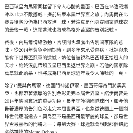
巴西球星內馬爾同樣留下令人心酸的畫面。巴西在16強戰爆
冷以1比2不敵挪威，提前結束本屆世界盃之旅；內馬爾在比
賽最後階段仍為巴西攻進一球，若這真是他身穿國家隊球衣
的最後一戰，這顆進球也將成為格外苦澀的告別記號。
賽後，內馬爾情緒激動，言談間也流露出告別國家隊的意
味。從2014年背負全國期待，到多年來承受傷病、批評與未
能奪下世界盃冠軍的遺憾，這位曾被視為巴西球王接班人的
天才，始終沒能帶領五星巴西重返世界之巔。若他的國家隊
篇章就此落幕，也將成為巴西足球近年最令人唏噓的一頁。
除了C羅與內馬爾，德國門神諾伊爾、墨西哥傳奇門將奧喬
亞，也都帶著濃厚的告別色彩走完本屆世界盃。諾伊爾曾是
2014年德國奪冠的重要功臣，長年守護德國隊球門，如今他
帶著濃厚的告別色彩走完本屆世界盃，也象徵德國上一個巔
峰世代逐漸遠去。奧喬亞不是墨西哥最華麗的球星，卻是世
界盃最熟悉的門將之一；每到大賽，球迷就會想起那個總能
突然神撲的Memo Ochoa。