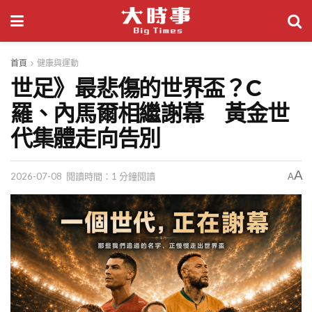
首頁
健康與運動
世足》最悲傷的世界盃？C
羅、內馬爾相繼謝幕 黃金世
代集體走向告別
A
2026-07-08
閱讀時間：1 分鐘閱讀
A