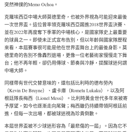
突然神撲的Memo Ochoa。
克羅埃西亞中場大師莫德里奇，也被外界視為可能迎來最後
一次世界盃。這位曾率領克羅埃西亞踢進2018世界盃決賽、
並在2022年再度奪下季軍的中場核心，是國家隊史上最重要
的球員之一。即使未正式宣布告別，但以年齡與國家隊歷程
來看，本屆賽事很可能是他在世界盃舞台上的最後身影。莫
德里奇的告別不像轟烈退場，更像一位老藝術家慢慢走下舞
台；他不再年輕，卻仍用傳球、節奏與冷靜，提醒球迷何謂
中場大師。
同樣帶有世代交替意味的，還包括比利時的德布勞內
（Kevin De Bruyne）、盧卡庫（Romelu Lukaku），以及阿
根廷隊長梅西（Lionel Messi）。比利時黃金世代多年來被寄
予厚望，如今也逐漸走向尾聲；梅西雖仍持續帶領阿根廷前
進，但每一次出場，都被球迷視為珍貴倒數。
本屆世界盃被不少球迷形容為「最悲傷的一屆」。因為它不