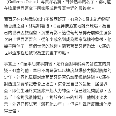
（Guillermo Ochoa）等資深名將，許多熟悉的名字，都可能
在這屆世界盃寫下國家隊或世界盃生涯的最後章。
葡萄牙在16強戰以0比1不敵西班牙，41歲的C羅未能帶隊延
續晉級之路，終場哨響後，C羅神情落寞地離開球場，為自
己的世界盃旅程留下沉重背影。這位葡萄牙傳奇前鋒生涯多
次站上世界盃舞台，從年少成名到成為國家隊精神象徵，他
幾乎陪伴了一整個世代的球迷。隨著葡萄牙遭淘汰，C羅的
世界盃旅程也被視為正式畫下句點。
事實上，C羅本屆賽事前後，始終面對年齡與先發位置的質
疑。41歲的他，早已不再是當年以速度與爆發力撕裂防線的
少年，外界也屢屢討論葡萄牙是否仍該圍繞他建隊。C羅在
對西班牙賽前記者會上坦言，這會是自己的最後一屆世界
盃，即使生涯終究無緣捧起大力神盃，但已經足夠感恩，因
為「上帝對我很慷慨」。對於多年來的批評，他則淡淡表
示，外界已經試著「殺死他23年」，但這些聲音反而讓他變
得更強。