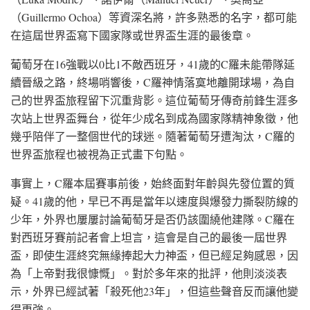
（Guillermo Ochoa）等資深名將，許多熟悉的名字，都可能
在這屆世界盃寫下國家隊或世界盃生涯的最後章。
葡萄牙在16強戰以0比1不敵西班牙，41歲的C羅未能帶隊延
續晉級之路，終場哨響後，C羅神情落寞地離開球場，為自
己的世界盃旅程留下沉重背影。這位葡萄牙傳奇前鋒生涯多
次站上世界盃舞台，從年少成名到成為國家隊精神象徵，他
幾乎陪伴了一整個世代的球迷。隨著葡萄牙遭淘汰，C羅的
世界盃旅程也被視為正式畫下句點。
事實上，C羅本屆賽事前後，始終面對年齡與先發位置的質
疑。41歲的他，早已不再是當年以速度與爆發力撕裂防線的
少年，外界也屢屢討論葡萄牙是否仍該圍繞他建隊。C羅在
對西班牙賽前記者會上坦言，這會是自己的最後一屆世界
盃，即使生涯終究無緣捧起大力神盃，但已經足夠感恩，因
為「上帝對我很慷慨」。對於多年來的批評，他則淡淡表
示，外界已經試著「殺死他23年」，但這些聲音反而讓他變
得更強。