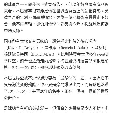
的球員之一。即使未正式宣布告別，但以年齡與國家隊歷程
來看，本屆賽事很可能是他在世界盃舞台上的最後身影。莫
德里奇的告別不像轟烈退場，更像一位老藝術家慢慢走下舞
台；他不再年輕，卻仍用傳球、節奏與冷靜，提醒球迷何謂
中場大師。
同樣帶有世代交替意味的，還包括比利時的德布勞內
（Kevin De Bruyne）、盧卡庫（Romelu Lukaku），以及阿
根廷隊長梅西（Lionel Messi）。比利時黃金世代多年來被寄
予厚望，如今也逐漸走向尾聲；梅西雖仍持續帶領阿根廷前
進，但每一次出場，都被球迷視為珍貴倒數。
本屆世界盃被不少球迷形容為「最悲傷的一屆」。因為它不
只是淘汰賽的殘酷，也不只是豪門爆冷出局，而是球迷熟悉
了10年、15年，甚至20年的名字，正在一個接一個離開世界
盃舞台。
足球總會有新的英雄誕生，但傳奇的謝幕總是令人不捨。多