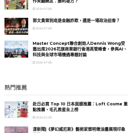
作笑翻網友：勝利祕方？
2026-07-08
郭文貴案到底是金融詐欺，還是一場政治迫害？
2026-07-08
Master Concept聯合創始人Dennis Wong受
邀出席2026花旗商業銀行香港高管峰會，參與AI、
科技與全球市場機遇專題討論
2026-07-08
熱門推薦
赴日必買 Top 10 日本面膜推薦：Loft Cosme 重
點推薦、毛孔救星全上榜
2026-01-30
漾新聞|《夢幻威尼斯》藝術家鄧明墩油畫展現印象