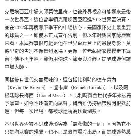
克羅埃西亞中場大師莫德里奇，也被外界視為可能迎來最後
一次世界盃。這位曾率領克羅埃西亞踢進2018世界盃決賽、
並在2022年再度奪下季軍的中場核心，是國家隊史上最重要
的球員之一。即使未正式宣布告別，但以年齡與國家隊歷程
來看，本屆賽事很可能是他在世界盃舞台上的最後身影。莫
德里奇的告別不像轟烈退場，更像一位老藝術家慢慢走下舞
台；他不再年輕，卻仍用傳球、節奏與冷靜，提醒球迷何謂
中場大師。
同樣帶有世代交替意味的，還包括比利時的德布勞內
（Kevin De Bruyne）、盧卡庫（Romelu Lukaku），以及阿
根廷隊長梅西（Lionel Messi）。比利時黃金世代多年來被寄
予厚望，如今也逐漸走向尾聲；梅西雖仍持續帶領阿根廷前
進，但每一次出場，都被球迷視為珍貴倒數。
本屆世界盃被不少球迷形容為「最悲傷的一屆」。因為它不
只是淘汰賽的殘酷，也不只是豪門爆冷出局，而是球迷熟悉