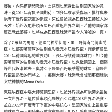
賽後，內馬爾情緒激動，言談間也流露出告別國家隊的意
味。從2014年背負全國期待，到多年來承受傷病、批評與未
能奪下世界盃冠軍的遺憾，這位曾被視為巴西球王接班人的
天才，始終沒能帶領五星巴西重返世界之巔。若他的國家隊
篇章就此落幕，也將成為巴西足球近年最令人唏噓的一頁。
除了C羅與內馬爾，德國門神諾伊爾、墨西哥傳奇門將奧喬
亞，也都帶著濃厚的告別色彩走完本屆世界盃。諾伊爾曾是
2014年德國奪冠的重要功臣，長年守護德國隊球門，如今他
帶著濃厚的告別色彩走完本屆世界盃，也象徵德國上一個巔
峰世代逐漸遠去。奧喬亞不是墨西哥最華麗的球星，卻是世
界盃最熟悉的門將之一；每到大賽，球迷就會想起那個總能
突然神撲的Memo Ochoa。
克羅埃西亞中場大師莫德里奇，也被外界視為可能迎來最後
一次世界盃。這位曾率領克羅埃西亞踢進2018世界盃決賽、
並在2022年再度奪下季軍的中場核心，是國家隊史上最重要
的球員之一。即使未正式宣布告別，但以年齡與國家隊歷程