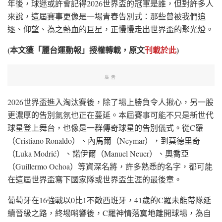
年後，球迷或許會記得2026世界盃的冠軍是誰，但對許多人
來說，這屆賽事更像是一場青春告別式：那些曾被我們追
逐、仰望、為之熱血的巨星，正慢慢走出世界盃的聚光燈。
(本文獲「麗台運動報」授權轉載，原文
刊載於此
)
廣告
2026世界盃進入淘汰賽後，除了場上勝負令人揪心，另一股
更濃厚的告別氣氛也正在蔓延。本屆賽事可能不只是新世代
球星登上舞台，也像是一群傳奇球星的告別儀式。從C羅
（Cristiano Ronaldo）、內馬爾（Neymar），到莫德里奇
（Luka Modrić）、諾伊爾（Manuel Neuer）、奧喬亞
（Guillermo Ochoa）等資深名將，許多熟悉的名字，都可能
在這屆世界盃寫下國家隊或世界盃生涯的最後章。
葡萄牙在16強戰以0比1不敵西班牙，41歲的C羅未能帶隊延
續晉級之路，終場哨響後，C羅神情落寞地離開球場，為自