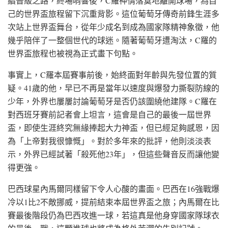
續晉級之路，終場哨響後，C羅神情落寞地離開球場，為自
己的世界盃旅程留下沉重背影。這位葡萄牙傳奇前鋒生涯多
次站上世界盃舞台，從年少成名到成為國家隊精神象徵，他
幾乎陪伴了一整個世代的球迷。隨著葡萄牙遭淘汰，C羅的
世界盃旅程也被視為正式畫下句點。
事實上，C羅本屆賽事前後，始終面對年齡與先發位置的質
疑。41歲的他，早已不再是當年以速度與爆發力撕裂防線的
少年，外界也屢屢討論葡萄牙是否仍該圍繞他建隊。C羅在
對西班牙賽前記者會上坦言，這會是自己的最後一屆世界
盃，即使生涯終究無緣捧起大力神盃，但已經足夠感恩，因
為「上帝對我很慷慨」。對於多年來的批評，他則淡淡表
示，外界已經試著「殺死他23年」，但這些聲音反而讓他變
得更強。
巴西球星內馬爾同樣留下令人心酸的畫面。巴西在16強戰爆
冷以1比2不敵挪威，提前結束本屆世界盃之旅；內馬爾在比
賽最後階段仍為巴西攻進一球，若這真是他身穿國家隊球衣