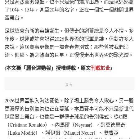
只是淘汰賽的殘酷，也不只是豪門爆冷出局，而是球迷熟悉
了10年、15年，甚至20年的名字，正在一個接一個離開世界
盃舞台。
足球總會有新的英雄誕生，但傳奇的謝幕總是令人不捨。多
年後，球迷或許會記得2026世界盃的冠軍是誰，但對許多人
來說，這屆賽事更像是一場青春告別式：那些曾被我們追
逐、仰望、為之熱血的巨星，正慢慢走出世界盃的聚光燈。
(本文獲「麗台運動報」授權轉載，原文
刊載於此
)
廣告
2026世界盃進入淘汰賽後，除了場上勝負令人揪心，另一股
更濃厚的告別氣氛也正在蔓延。本屆賽事可能不只是新世代
球星登上舞台，也像是一群傳奇球星的告別儀式。從C羅
（Cristiano Ronaldo）、內馬爾（Neymar），到莫德里奇
（Luka Modrić）、諾伊爾（Manuel Neuer）、奧喬亞