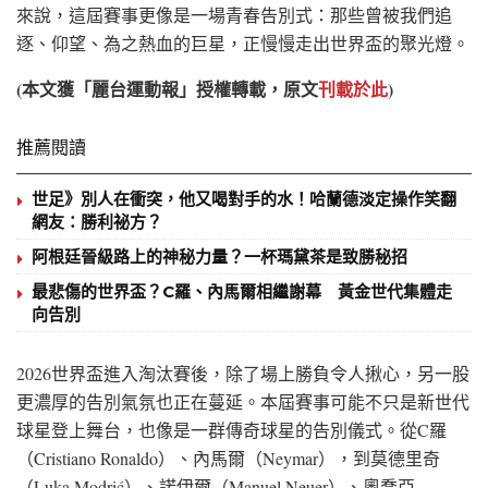
來說，這屆賽事更像是一場青春告別式：那些曾被我們追
逐、仰望、為之熱血的巨星，正慢慢走出世界盃的聚光燈。
(本文獲「麗台運動報」授權轉載，原文
刊載於此
)
推薦閱讀
世足》別人在衝突，他又喝對手的水！哈蘭德淡定操作笑翻
網友：勝利祕方？
阿根廷晉級路上的神秘力量？一杯瑪黛茶是致勝秘招
最悲傷的世界盃？C羅、內馬爾相繼謝幕 黃金世代集體走
向告別
2026世界盃進入淘汰賽後，除了場上勝負令人揪心，另一股
更濃厚的告別氣氛也正在蔓延。本屆賽事可能不只是新世代
球星登上舞台，也像是一群傳奇球星的告別儀式。從C羅
（Cristiano Ronaldo）、內馬爾（Neymar），到莫德里奇
（Luka Modrić）、諾伊爾（Manuel Neuer）、奧喬亞