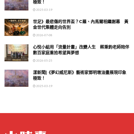
極致！
2025-03-19
世足》最悲傷的世界盃？C羅、內馬爾相繼謝幕 黃
金世代集體走向告別
2026-07-08
心悅小組用「流量計畫」改變人生 蔡秉鈞老師陪伴
數百家庭重拾希望與夢想
2026-05-25
漾新聞|《夢幻威尼斯》藝術家鄧明墩油畫展現印象
極致！
2025-03-19