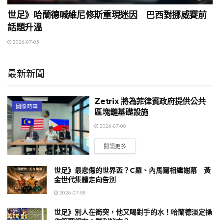
世足》哈蘭德喊維尼修斯重現迷因 巴西對挪威賽前
話題升溫
2026-07-05
最新新聞
Zetrix 將為菲律賓政府提供公共
國際時事
區塊鏈基礎設施
2026-07-08
閱讀更多
世足》最悲傷的世界盃？C羅、內馬爾相繼謝幕 黃
金世代集體走向告別
2026-07-08
世足》別人在衝突，他又喝對手的水！哈蘭德淡定操