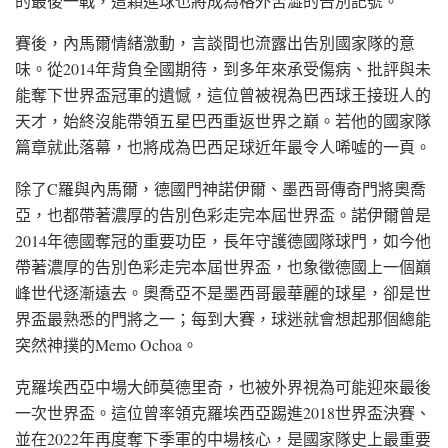
的最後一戰，這顆進球也將成為格外苦澀的告別記號。
賽後，內馬爾情緒激動，言談間也流露出告別國家隊的意
味。從2014年背負全國期待，到多年來承受傷病、批評與未
能奪下世界盃冠軍的遺憾，這位曾被視為巴西球王接班人的
天才，始終沒能帶領五星巴西重返世界之巔。若他的國家隊
篇章就此落幕，也將成為巴西足球近年最令人唏噓的一頁。
除了C羅與內馬爾，德國門神諾伊爾、墨西哥傳奇門將奧喬
亞，也都帶著濃厚的告別色彩走完本屆世界盃。諾伊爾曾是
2014年德國奪冠的重要功臣，長年守護德國隊球門，如今他
帶著濃厚的告別色彩走完本屆世界盃，也象徵德國上一個巔
峰世代逐漸遠去。奧喬亞不是墨西哥最華麗的球星，卻是世
界盃最熟悉的門將之一；每到大賽，球迷就會想起那個總能
突然神撲的Memo Ochoa。
克羅埃西亞中場大師莫德里奇，也被外界視為可能迎來最後
一次世界盃。這位曾率領克羅埃西亞踢進2018世界盃決賽、
並在2022年再度奪下季軍的中場核心，是國家隊史上最重要