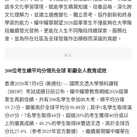
語多文化學習環境，賦能學生積澱知識、培養品格、深化跨
文化理解力，並建立適應變化、獨立思考、協作創新和終身
學習的能力。耀中耀華期望2026屆畢業生不僅能夠在大學階
段繼續發光發熱，更能在人生不同階段持續探索、服務社
會，並為所在社區及全球發展作出積極而深遠的貢獻。
廣告
208
位考生總平均分領先全球
彰顯全人教育成效
香港
2026年7月8日
/美通社/ — 國際文憑大學預科課程
（IBDP）考試成績日前公布，耀中耀華教育網絡2026屆畢
業生再創佳績，共有208名學生參加IB大考，總平均分達
35.23分，顯著高於全球平均分30.88分；其中1名學生取得滿
分45分，7名學生取得44分，超過20%的考生獲得40分或以
上的優異成績，48.2%的學生取得IB雙語文憑，高於全球百
分比27.4%（參考2025年官方數據），繼續展現耀中耀華在