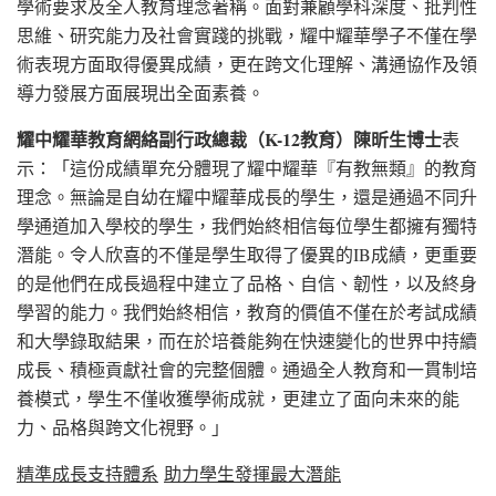
學術要求及全人教育理念著稱。面對兼顧學科深度、批判性
思維、研究能力及社會實踐的挑戰，耀中耀華學子不僅在學
術表現方面取得優異成績，更在跨文化理解、溝通協作及領
導力發展方面展現出全面素養。
耀中耀華教育網絡副行政總裁（
K-12
教育）陳昕生博士
表
示：「這份成績單充分體現了耀中耀華『有教無類』的教育
理念。無論是自幼在耀中耀華成長的學生，還是通過不同升
學通道加入學校的學生，我們始終相信每位學生都擁有獨特
潛能。令人欣喜的不僅是學生取得了優異的IB成績，更重要
的是他們在成長過程中建立了品格、自信、韌性，以及終身
學習的能力。我們始終相信，教育的價值不僅在於考試成績
和大學錄取結果，而在於培養能夠在快速變化的世界中持續
成長、積極貢獻社會的完整個體。通過全人教育和一貫制培
養模式，學生不僅收獲學術成就，更建立了面向未來的能
力、品格與跨文化視野。」
精準成長支持體系
助力學生發揮最大潛能