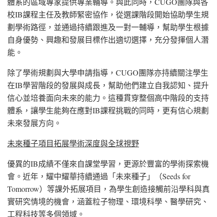
體系的區域專家提供專業輔導。與此同時，CUGO團隊與各
校IB課程主任及教師緊密協作，從選課階段開始協助學生規
劃學術路徑，並通過持續跟進及一對一輔導，幫助學生根據
自身優勢、興趣和發展目標作出適切選擇，充分發揮個人潛
能。
除了學術規劃與大學申請指導，CUGO團隊亦持續關注學生
在IB學習階段的發展與成長，幫助他們建立自我認知、提升
信心並培養面向未來的能力。這種貫穿整個高中階段的支持
體系，讓學生能夠在應對IB課程挑戰的同時，更有信心規劃
未來發展方向。
未來種子項目拓展學術深度與全球視野
優異的IB成績不僅來自課堂學習，更源於豐富的學術探索機
會。近年，耀中耀華持續通過「未來種子」（Seeds for
Tomorrow）等課外拓展項目，為學生創造接觸前沿學科與真
實研究情境的機會，涵蓋粒子物理、環境科學、醫學研究、
工程科技等多個領域。