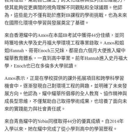
使其能夠從更廣闊的視角理解不同觀點和全球議題。他認
為，這些能力不僅有助於應對IB課程的學術挑戰，也為未來
在國際化環境中學習與發展奠定了基礎。
來自香港耀中的Amos在本屆IB考試中獲得44分佳績，並同
時獲哈佛大學及史丹福大學環境工程專業錄取。Amos和姐
姐Hannah、哥哥Enoch三兄妹，都是自六個月大便進入耀中
耀華教育體系，一直到高中畢業。前年Hannah進入史丹福大
學，Enoch也已在多倫多大學就讀。
Amos表示，正是在學校提供的課外拓展項目和跨學科學習
機會中，逐漸發現自己對環境工程的興趣，並明確了未來發
展方向。他認為，耀中耀華所倡導的全人教育、協作精神與
成長型思維，不僅幫助自己取得學術成果，也培養了面向未
來的實踐能力與社會責任感。
來自青島耀中的Yebin同樣取得44分的優異成績。自2014年
入學以來，她在耀中完成了從小學到高中的學習歷程。