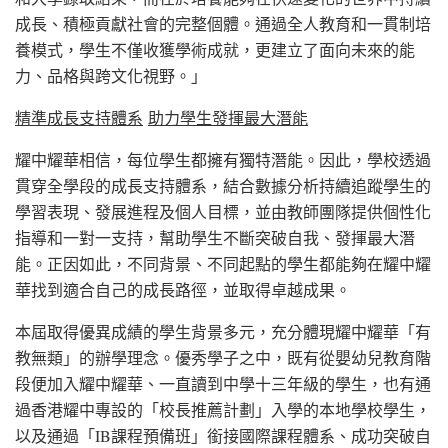
成長、積極貢獻社會的完整個體。通過全人教育和一貫制培
養模式，學生不僅收獲學術成就，更建立了面向未來的能
力、品格與跨文化視野。」
精準成長支持體系
助力學生發揮最大潛能
耀中耀華相信，每位學生都擁有獨特潛能。因此，學校透過
貫穿全學段的成長支持體系，結合數據分析持續追蹤學生的
學習表現、發展進程及個人目標，並由教師團隊提供個性化
指導和一對一支持，幫助學生不斷突破自我、發揮最大潛
能。正因如此，不同背景、不同起點的學生都能夠在耀中耀
華找到適合自己的成長路徑，並取得卓越成果。
本屆取得優異成績的學生背景多元，充分體現耀中耀華「有
教無類」的辦學理念。優秀學子之中，既有從嬰幼兒教育階
段便加入耀中耀華、一直讀到中學十三年級的學生，也有通
過香港耀中專設的「校長推薦計劃」入學的本地學校學生，
以及通過「IB課程預備班」銜接國際課程體系、成功突破自