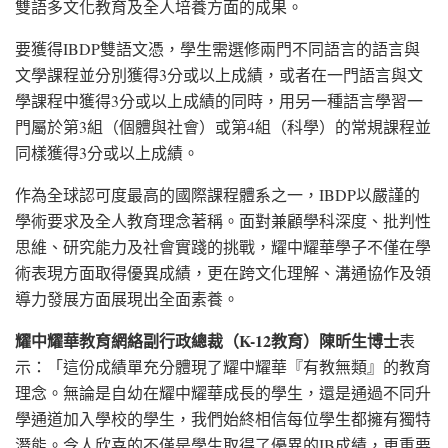
雙語多文化教育及全人培養方面的成果。
要獲得IBDP雙語文憑，學生需選修兩門不同語言的語言與
文學課程並分別獲得3分或以上成績，或者在一門語言與文
學課程中獲得3分或以上成績的同時，用另一種語言學習一
門屬於第3組（個體與社會）或第4組（科學）的常規課程並
同樣獲得3分或以上成績。
作為全球認可度最高的國際課程體系之一，IBDP以嚴謹的
學術要求及全人教育理念著稱。面對兼顧學科深度、批判性
思維、研究能力及社會實踐的挑戰，耀中耀華學子不僅在學
術表現方面取得優異成績，更在跨文化理解、溝通協作及領
導力發展方面展現出全面素養。
耀中耀華教育網絡副行政總裁（
K-12
教育）陳昕生博士
表
示：「這份成績單充分體現了耀中耀華『有教無類』的教育
理念。無論是自幼在耀中耀華成長的學生，還是通過不同升
學通道加入學校的學生，我們始終相信每位學生都擁有獨特
潛能。令人欣喜的不僅是學生取得了優異的IB成績，更重要