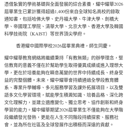
憑借紮實的學術基礎與全面發展的綜合素養，耀中耀華2026
屆畢業生已累計獲得超過1,400份來自全球知名高校的錄取
通知書，包括哈佛大學、史丹福大學、牛津大學、劍橋大
學、帝國理工學院、清華大學、北京大學、香港大學及韓國
科學技術院（KAIST）等世界頂尖學府。
香港耀中國際學校2026屆畢業典禮，師生同慶。
耀中耀華教育網絡將繼續秉持「有教無類」的辦學理念，堅
信教育的意義不僅在於幫助學生取得優異成績或進入理想大
學，更在於培養能夠在瞬息萬變的世界中持續成長、終身受
益的完整個體。未來，耀中耀華會持續通過全學段教育體
系、專業升學輔導、多元服務學習及課外拓展項目，以及雙
語多文化學習環境，賦能學生積澱知識、培養品格、深化跨
文化理解力，並建立適應變化、獨立思考、協作創新和終身
學習的能力。耀中耀華期望2026屆畢業生不僅能夠在大學階
段繼續發光發熱，更能在人生不同階段持續探索、服務社
會，並為所在社區及全球發展作出積極而深遠的貢獻。