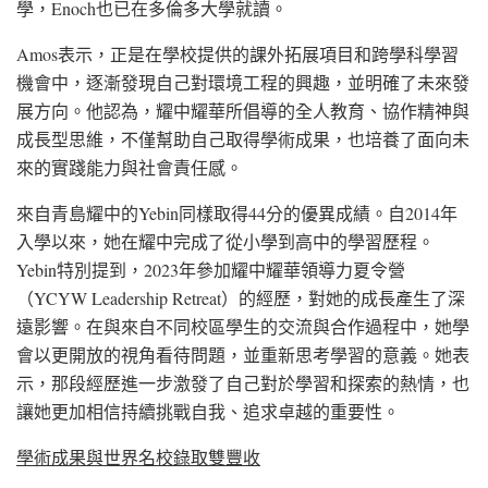
學，Enoch也已在多倫多大學就讀。
Amos表示，正是在學校提供的課外拓展項目和跨學科學習
機會中，逐漸發現自己對環境工程的興趣，並明確了未來發
展方向。他認為，耀中耀華所倡導的全人教育、協作精神與
成長型思維，不僅幫助自己取得學術成果，也培養了面向未
來的實踐能力與社會責任感。
來自青島耀中的Yebin同樣取得44分的優異成績。自2014年
入學以來，她在耀中完成了從小學到高中的學習歷程。
Yebin特別提到，2023年參加耀中耀華領導力夏令營
（YCYW Leadership Retreat）的經歷，對她的成長產生了深
遠影響。在與來自不同校區學生的交流與合作過程中，她學
會以更開放的視角看待問題，並重新思考學習的意義。她表
示，那段經歷進一步激發了自己對於學習和探索的熱情，也
讓她更加相信持續挑戰自我、追求卓越的重要性。
學術成果與世界名校錄取雙豐收