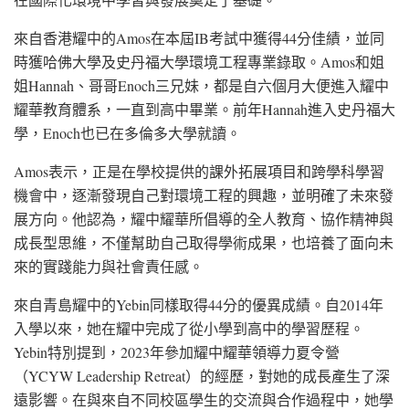
來自香港耀中的Amos在本屆IB考試中獲得44分佳績，並同
時獲哈佛大學及史丹福大學環境工程專業錄取。Amos和姐
姐Hannah、哥哥Enoch三兄妹，都是自六個月大便進入耀中
耀華教育體系，一直到高中畢業。前年Hannah進入史丹福大
學，Enoch也已在多倫多大學就讀。
Amos表示，正是在學校提供的課外拓展項目和跨學科學習
機會中，逐漸發現自己對環境工程的興趣，並明確了未來發
展方向。他認為，耀中耀華所倡導的全人教育、協作精神與
成長型思維，不僅幫助自己取得學術成果，也培養了面向未
來的實踐能力與社會責任感。
來自青島耀中的Yebin同樣取得44分的優異成績。自2014年
入學以來，她在耀中完成了從小學到高中的學習歷程。
Yebin特別提到，2023年參加耀中耀華領導力夏令營
（YCYW Leadership Retreat）的經歷，對她的成長產生了深
遠影響。在與來自不同校區學生的交流與合作過程中，她學