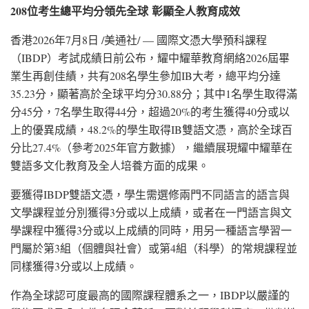
208
位考生總平均分領先全球
彰顯全人教育成效
香港
2026年7月8日
/美通社/ — 國際文憑大學預科課程
（IBDP）考試成績日前公布，耀中耀華教育網絡2026屆畢
業生再創佳績，共有208名學生參加IB大考，總平均分達
35.23分，顯著高於全球平均分30.88分；其中1名學生取得滿
分45分，7名學生取得44分，超過20%的考生獲得40分或以
上的優異成績，48.2%的學生取得IB雙語文憑，高於全球百
分比27.4%（參考2025年官方數據），繼續展現耀中耀華在
雙語多文化教育及全人培養方面的成果。
要獲得IBDP雙語文憑，學生需選修兩門不同語言的語言與
文學課程並分別獲得3分或以上成績，或者在一門語言與文
學課程中獲得3分或以上成績的同時，用另一種語言學習一
門屬於第3組（個體與社會）或第4組（科學）的常規課程並
同樣獲得3分或以上成績。
作為全球認可度最高的國際課程體系之一，IBDP以嚴謹的