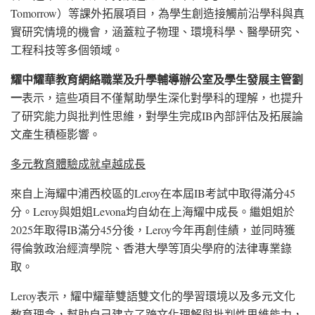
Tomorrow）等課外拓展項目，為學生創造接觸前沿學科與真
實研究情境的機會，涵蓋粒子物理、環境科學、醫學研究、
工程科技等多個領域。
耀中耀華教育網絡職業及升學輔導辦公室及學生發展主管劉
一
表示，這些項目不僅幫助學生深化對學科的理解，也提升
了研究能力與批判性思維，對學生完成IB內部評估及拓展論
文產生積極影響。
多元教育體驗成就卓越成長
來自上海耀中浦西校區的Leroy在本屆IB考試中取得滿分45
分。Leroy與姐姐Levona均自幼在上海耀中成長。繼姐姐於
2025年取得IB滿分45分後，Leroy今年再創佳績，並同時獲
得倫敦政治經濟學院、香港大學等頂尖學府的法律專業錄
取。
Leroy表示，耀中耀華雙語雙文化的學習環境以及多元文化
教育理念，幫助自己建立了跨文化理解與批判性思維能力，