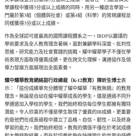
學課程中獲得3分或以上成績的同時，用另一種語言學習一
門屬於第3組（個體與社會）或第4組（科學）的常規課程並
同樣獲得3分或以上成績。
作為全球認可度最高的國際課程體系之一，IBDP以嚴謹的
學術要求及全人教育理念著稱。面對兼顧學科深度、批判性
思維、研究能力及社會實踐的挑戰，耀中耀華學子不僅在學
術表現方面取得優異成績，更在跨文化理解、溝通協作及領
導力發展方面展現出全面素養。
耀中耀華教育網絡副行政總裁（
K-12
教育）陳昕生博士
表
示：「這份成績單充分體現了耀中耀華『有教無類』的教育
理念。無論是自幼在耀中耀華成長的學生，還是通過不同升
學通道加入學校的學生，我們始終相信每位學生都擁有獨特
潛能。令人欣喜的不僅是學生取得了優異的IB成績，更重要
的是他們在成長過程中建立了品格、自信、韌性，以及終身
學習的能力。我們始終相信，教育的價值不僅在於考試成績
和大學錄取結果，而在於培養能夠在快速變化的世界中持續