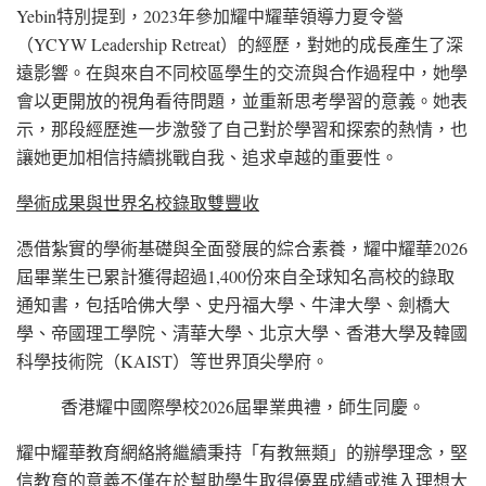
Yebin特別提到，2023年參加耀中耀華領導力夏令營
（YCYW Leadership Retreat）的經歷，對她的成長產生了深
遠影響。在與來自不同校區學生的交流與合作過程中，她學
會以更開放的視角看待問題，並重新思考學習的意義。她表
示，那段經歷進一步激發了自己對於學習和探索的熱情，也
讓她更加相信持續挑戰自我、追求卓越的重要性。
學術成果與世界名校錄取雙豐收
憑借紮實的學術基礎與全面發展的綜合素養，耀中耀華2026
屆畢業生已累計獲得超過1,400份來自全球知名高校的錄取
通知書，包括哈佛大學、史丹福大學、牛津大學、劍橋大
學、帝國理工學院、清華大學、北京大學、香港大學及韓國
科學技術院（KAIST）等世界頂尖學府。
香港耀中國際學校2026屆畢業典禮，師生同慶。
耀中耀華教育網絡將繼續秉持「有教無類」的辦學理念，堅
信教育的意義不僅在於幫助學生取得優異成績或進入理想大