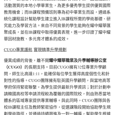
活動潛質的本地小學畢業生，為更多優秀學生提供優質國際
教育機會；而IB課程預備班則專為初中畢業生而設，通過系
統化課程設計幫助學生建立進入IB課程所需的學術基礎、研
究能力及學習方法。來自不同背景的學生能夠在耀中耀華匯
聚成長，並在IB課程中取得優異表現，進一步印證了耀中耀
華因材施教、多元育才體系的成效。
CUGO
專業護航
實現精準升學規劃
耀中耀華職業及升學輔導辦公室
優異成績的背後，離不開
（
CUGO
）
的長期支持。目前CUGO擁有32位專業升學顧
問，師生比高達1:11，能確保每位學生獲得高度個性化和針
對性的指導。CUGO團隊擁有駐英國升學顧問，與當地高等
學府保持緊密聯繫，為學生提供最新升學資訊；對於計劃申
請韓國高校等申請流程較為覆雜的國際院校，則由熟悉當地
體系的區域專家提供專業輔導。與此同時，CUGO團隊與各
校IB課程主任及教師緊密協作，從選課階段開始協助學生規
劃學術路徑，並通過持續跟進及一對一輔導，幫助學生根據