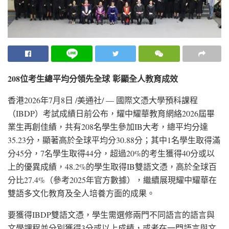
208
位考生總平均分領先全球
彰顯全人教育成效
香港
2026年7月8日
/美通社/ — 國際文憑大學預科課程
（IBDP）考試成績日前公布，耀中耀華教育網絡2026屆畢
業生再創佳績，共有208名學生參加IB大考，總平均分達
35.23分，顯著高於全球平均分30.88分；其中1名學生取得滿
分45分，7名學生取得44分，超過20%的考生獲得40分或以
上的優異成績，48.2%的學生取得IB雙語文憑，高於全球百
分比27.4%（參考2025年官方數據），繼續展現耀中耀華在
雙語多文化教育及全人培養方面的成果。
要獲得IBDP雙語文憑，學生需選修兩門不同語言的語言與
文學課程並分別獲得3分或以上成績，或者在一門語言與文