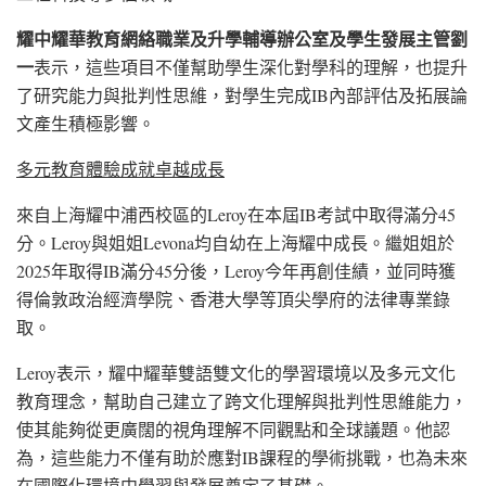
耀中耀華教育網絡職業及升學輔導辦公室及學生發展主管劉
一
表示，這些項目不僅幫助學生深化對學科的理解，也提升
了研究能力與批判性思維，對學生完成IB內部評估及拓展論
文產生積極影響。
多元教育體驗成就卓越成長
來自上海耀中浦西校區的Leroy在本屆IB考試中取得滿分45
分。Leroy與姐姐Levona均自幼在上海耀中成長。繼姐姐於
2025年取得IB滿分45分後，Leroy今年再創佳績，並同時獲
得倫敦政治經濟學院、香港大學等頂尖學府的法律專業錄
取。
Leroy表示，耀中耀華雙語雙文化的學習環境以及多元文化
教育理念，幫助自己建立了跨文化理解與批判性思維能力，
使其能夠從更廣闊的視角理解不同觀點和全球議題。他認
為，這些能力不僅有助於應對IB課程的學術挑戰，也為未來
在國際化環境中學習與發展奠定了基礎。