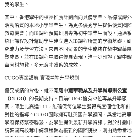
我的學生。
其中，香港耀中的校長推薦計劃面向具備學業、品德或課外
活動潛質的本地小學畢業生，為更多優秀學生提供優質國際
教育機會；而IB課程預備班則專為初中畢業生而設，通過系
統化課程設計幫助學生建立進入IB課程所需的學術基礎、研
究能力及學習方法。來自不同背景的學生能夠在耀中耀華匯
聚成長，並在IB課程中取得優異表現，進一步印證了耀中耀
華因材施教、多元育才體系的成效。
CUGO
專業護航
實現精準升學規劃
耀中耀華職業及升學輔導辦公室
優異成績的背後，離不開
（
CUGO
）
的長期支持。目前CUGO擁有32位專業升學顧
問，師生比高達1:11，能確保每位學生獲得高度個性化和針
對性的指導。CUGO團隊擁有駐英國升學顧問，與當地高等
學府保持緊密聯繫，為學生提供最新升學資訊；對於計劃申
請韓國高校等申請流程較為覆雜的國際院校，則由熟悉當地