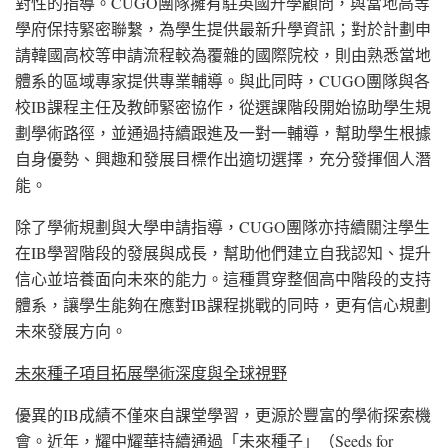
對性的指導。CUGO團隊擁有駐英國升學顧問，與當地高等
學府保持緊密聯繫，為學生提供最新升學資訊；對於計劃申
請韓國高校等申請流程較為覆雜的國際院校，則由熟悉當地
體系的區域專家提供專業輔導。與此同時，CUGO團隊與各
校IB課程主任及教師緊密協作，從選課階段開始協助學生規
劃學術路徑，並通過持續跟進及一對一輔導，幫助學生根據
自身優勢、興趣和發展目標作出適切選擇，充分發揮個人潛
能。
除了學術規劃與大學申請指導，CUGO團隊亦持續關注學生
在IB學習階段的發展與成長，幫助他們建立自我認知、提升
信心並培養面向未來的能力。這種貫穿整個高中階段的支持
體系，讓學生能夠在應對IB課程挑戰的同時，更有信心規劃
未來發展方向。
未來種子項目拓展學術深度與全球視野
優異的IB成績不僅來自課堂學習，更源於豐富的學術探索機
會。近年，耀中耀華持續通過「未來種子」（Seeds for