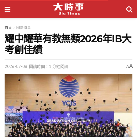
首頁
國際時事
耀中耀華有教無類2026年IB大
考創佳績
A
2026-07-08
閱讀時間：1 分鐘閱讀
A