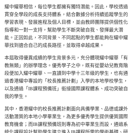
耀中耀華相信，每位學生都擁有獨特潛能。因此，學校透過
貫穿全學段的成長支持體系，結合數據分析持續追蹤學生的
學習表現、發展進程及個人目標，並由教師團隊提供個性化
指導和一對一支持，幫助學生不斷突破自我、發揮最大潛
能。正因如此，不同背景、不同起點的學生都能夠在耀中耀
華找到適合自己的成長路徑，並取得卓越成果。
本屆取得優異成績的學生背景多元，充分體現耀中耀華「有
教無類」的辦學理念。優秀學子之中，既有從嬰幼兒教育階
段便加入耀中耀華、一直讀到中學十三年級的學生，也有通
過香港耀中專設的「校長推薦計劃」入學的本地學校學生，
以及通過「IB課程預備班」銜接國際課程體系、成功突破自
我的學生。
其中，香港耀中的校長推薦計劃面向具備學業、品德或課外
活動潛質的本地小學畢業生，為更多優秀學生提供優質國際
教育機會；而IB課程預備班則專為初中畢業生而設，通過系
統化課程設計幫助學生建立進入IB課程所需的學術基礎、研