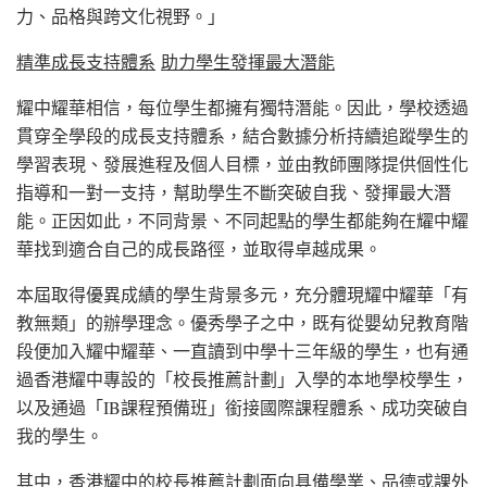
力、品格與跨文化視野。」
精準成長支持體系
助力學生發揮最大潛能
耀中耀華相信，每位學生都擁有獨特潛能。因此，學校透過
貫穿全學段的成長支持體系，結合數據分析持續追蹤學生的
學習表現、發展進程及個人目標，並由教師團隊提供個性化
指導和一對一支持，幫助學生不斷突破自我、發揮最大潛
能。正因如此，不同背景、不同起點的學生都能夠在耀中耀
華找到適合自己的成長路徑，並取得卓越成果。
本屆取得優異成績的學生背景多元，充分體現耀中耀華「有
教無類」的辦學理念。優秀學子之中，既有從嬰幼兒教育階
段便加入耀中耀華、一直讀到中學十三年級的學生，也有通
過香港耀中專設的「校長推薦計劃」入學的本地學校學生，
以及通過「IB課程預備班」銜接國際課程體系、成功突破自
我的學生。
其中，香港耀中的校長推薦計劃面向具備學業、品德或課外