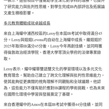
一
表示，這些項目不僅幫助學生深化對學科的理解，也提升
了研究能力與批判性思維，對學生完成IB內部評估及拓展論
文產生積極影響。
多元教育體驗成就卓越成長
來自上海耀中浦西校區的Leroy在本屆IB考試中取得滿分45
分。Leroy與姐姐Levona均自幼在上海耀中成長。繼姐姐於
2025年取得IB滿分45分後，Leroy今年再創佳績，並同時獲
得倫敦政治經濟學院、香港大學等頂尖學府的法律專業錄
取。
Leroy表示，耀中耀華雙語雙文化的學習環境以及多元文化
教育理念，幫助自己建立了跨文化理解與批判性思維能力，
使其能夠從更廣闊的視角理解不同觀點和全球議題。他認
為，這些能力不僅有助於應對IB課程的學術挑戰，也為未來
在國際化環境中學習與發展奠定了基礎。
來自香港耀中的Amos在本屆IB考試中獲得44分佳績，並同