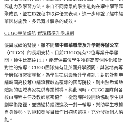
究能力及學習方法。來自不同背景的學生能夠在耀中耀華匯
聚成長，並在IB課程中取得優異表現，進一步印證了耀中耀
華因材施教、多元育才體系的成效。
CUGO
專業護航
實現精準升學規劃
耀中耀華職業及升學輔導辦公室
優異成績的背後，離不開
（
CUGO
）
的長期支持。目前CUGO擁有32位專業升學顧
問，師生比高達1:11，能確保每位學生獲得高度個性化和針
對性的指導。CUGO團隊擁有駐英國升學顧問，與當地高等
學府保持緊密聯繫，為學生提供最新升學資訊；對於計劃申
請韓國高校等申請流程較為覆雜的國際院校，則由熟悉當地
體系的區域專家提供專業輔導。與此同時，CUGO團隊與各
校IB課程主任及教師緊密協作，從選課階段開始協助學生規
劃學術路徑，並通過持續跟進及一對一輔導，幫助學生根據
自身優勢、興趣和發展目標作出適切選擇，充分發揮個人潛
能。