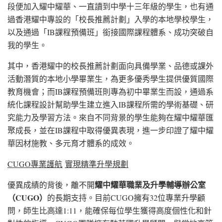
段便加入耀中耀華、一直讀到中學十三年級的學生，也有通
過香港耀中專設的「校長推薦計劃」入學的本地學校學生，
以及通過「IB課程預備班」銜接國際課程體系、成功突破自
我的學生。
其中，香港耀中的校長推薦計劃面向具備學業、品德或課外
活動潛質的本地小學畢業生，為更多優秀學生提供優質國際
教育機會；而IB課程預備班則專為初中畢業生而設，通過系
統化課程設計幫助學生建立進入IB課程所需的學術基礎、研
究能力及學習方法。來自不同背景的學生能夠在耀中耀華匯
聚成長，並在IB課程中取得優異表現，進一步印證了耀中耀
華因材施教、多元育才體系的成效。
CUGO
專業護航
實現精準升學規劃
耀中耀華職業及升學輔導辦公室
優異成績的背後，離不開
（
CUGO
）
的長期支持。目前CUGO擁有32位專業升學顧
問，師生比高達1:11，能確保每位學生獲得高度個性化和針