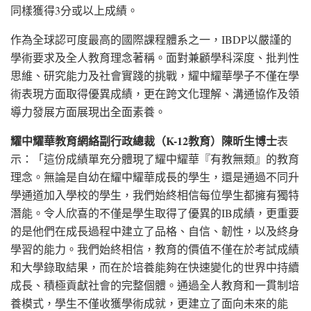
同樣獲得3分或以上成績。
作為全球認可度最高的國際課程體系之一，IBDP以嚴謹的
學術要求及全人教育理念著稱。面對兼顧學科深度、批判性
思維、研究能力及社會實踐的挑戰，耀中耀華學子不僅在學
術表現方面取得優異成績，更在跨文化理解、溝通協作及領
導力發展方面展現出全面素養。
耀中耀華教育網絡副行政總裁（
K-12
教育）陳昕生博士
表
示：「這份成績單充分體現了耀中耀華『有教無類』的教育
理念。無論是自幼在耀中耀華成長的學生，還是通過不同升
學通道加入學校的學生，我們始終相信每位學生都擁有獨特
潛能。令人欣喜的不僅是學生取得了優異的IB成績，更重要
的是他們在成長過程中建立了品格、自信、韌性，以及終身
學習的能力。我們始終相信，教育的價值不僅在於考試成績
和大學錄取結果，而在於培養能夠在快速變化的世界中持續
成長、積極貢獻社會的完整個體。通過全人教育和一貫制培
養模式，學生不僅收獲學術成就，更建立了面向未來的能