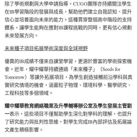
除了學術規劃與大學申請指導，CUGO團隊亦持續關注學生
在IB學習階段的發展與成長，幫助他們建立自我認知、提升
信心並培養面向未來的能力。這種貫穿整個高中階段的支持
體系，讓學生能夠在應對IB課程挑戰的同時，更有信心規劃
未來發展方向。
未來種子項目拓展學術深度與全球視野
優異的IB成績不僅來自課堂學習，更源於豐富的學術探索機
會。近年，耀中耀華持續通過「未來種子」（Seeds for
Tomorrow）等課外拓展項目，為學生創造接觸前沿學科與真
實研究情境的機會，涵蓋粒子物理、環境科學、醫學研究、
工程科技等多個領域。
耀中耀華教育網絡職業及升學輔導辦公室及學生發展主管劉
一
表示，這些項目不僅幫助學生深化對學科的理解，也提升
了研究能力與批判性思維，對學生完成IB內部評估及拓展論
文產生積極影響。