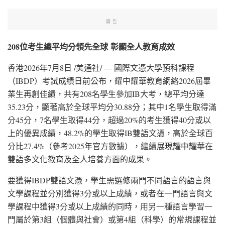
廣告
208
位考生總平均分領先全球
彰顯全人教育成效
香港
2026年7月8日
/美通社/ — 國際文憑大學預科課程
（IBDP）考試成績日前公布，耀中耀華教育網絡2026屆畢
業生再創佳績，共有208名學生參加IB大考，總平均分達
35.23分，顯著高於全球平均分30.88分；其中1名學生取得滿
分45分，7名學生取得44分，超過20%的考生獲得40分或以
上的優異成績，48.2%的學生取得IB雙語文憑，高於全球百
分比27.4%（參考2025年官方數據），繼續展現耀中耀華在
雙語多文化教育及全人培養方面的成果。
要獲得IBDP雙語文憑，學生需選修兩門不同語言的語言與
文學課程並分別獲得3分或以上成績，或者在一門語言與文
學課程中獲得3分或以上成績的同時，用另一種語言學習一
門屬於第3組（個體與社會）或第4組（科學）的常規課程並