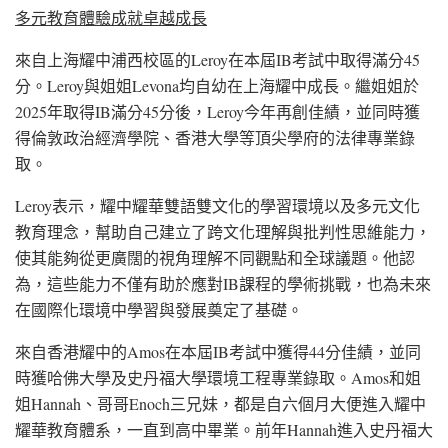
多元教育體驗成就卓越成長
來自上海耀中浦西校區的Leroy在本屆IB考試中取得滿分45
分。Leroy與姐姐Levona均自幼在上海耀中成長。繼姐姐於
2025年取得IB滿分45分後，Leroy今年再創佳績，並同時獲
得倫敦政治經濟學院、香港大學等頂尖學府的法律專業錄
取。
Leroy表示，耀中耀華雙語雙文化的學習環境以及多元文化
教育理念，幫助自己建立了跨文化理解與批判性思維能力，
使其能夠從更廣闊的視角理解不同觀點和全球議題。他認
為，這些能力不僅有助於應對IB課程的學術挑戰，也為未來
在國際化環境中學習與發展奠定了基礎。
來自香港耀中的Amos在本屆IB考試中獲得44分佳績，並同
時獲哈佛大學及史丹福大學環境工程專業錄取。Amos和姐
姐Hannah、哥哥Enoch三兄妹，都是自六個月大便進入耀中
耀華教育體系，一直到高中畢業。前年Hannah進入史丹福大