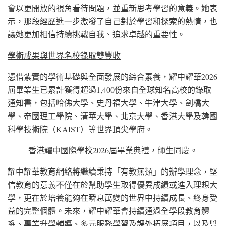
會以更開放的視角看待問題，並重新思考學習的意義。她表
示，那段經歷進一步激發了自己對於學習和探索的熱情，也
讓她更加相信持續挑戰自我、追求卓越的重要性。
學術成果與世界名校錄取雙豐收
憑借紮實的學術基礎與全面發展的綜合素養，耀中耀華2026
屆畢業生已累計獲得超過1,400份來自全球知名高校的錄取
通知書，包括哈佛大學、史丹福大學、牛津大學、劍橋大
學、帝國理工學院、清華大學、北京大學、香港大學及韓國
科學技術院（KAIST）等世界頂尖學府。
香港耀中國際學校2026屆畢業典禮，師生同慶。
耀中耀華教育網絡將繼續秉持「有教無類」的辦學理念，堅
信教育的意義不僅在於幫助學生取得優異成績或進入理想大
學，更在於培養能夠在瞬息萬變的世界中持續成長、終身受
益的完整個體。未來，耀中耀華會持續通過全學段教育體
系、專業升學輔導、多元服務學習及課外拓展項目，以及雙