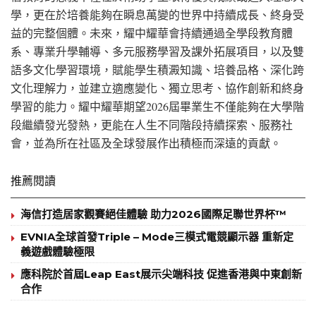
學，更在於培養能夠在瞬息萬變的世界中持續成長、終身受
益的完整個體。未來，耀中耀華會持續通過全學段教育體
系、專業升學輔導、多元服務學習及課外拓展項目，以及雙
語多文化學習環境，賦能學生積澱知識、培養品格、深化跨
文化理解力，並建立適應變化、獨立思考、協作創新和終身
學習的能力。耀中耀華期望2026屆畢業生不僅能夠在大學階
段繼續發光發熱，更能在人生不同階段持續探索、服務社
會，並為所在社區及全球發展作出積極而深遠的貢獻。
推薦閱讀
海信打造居家觀賽絕佳體驗 助力2026國際足聯世界杯™
EVNIA全球首發Triple – Mode三模式電競顯示器 重新定
義遊戲體驗極限
應科院於首屆Leap East展示尖端科技 促進香港與中東創新
合作