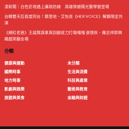
漾新聞｜白色巨塔遇上廉政防線 高雄榮總陽光醫學營登場
台韓雙天后首度同台！鄭恩地、艾怡良《HER VOICE》解鎖限定共
演
《網紅老爸》王識賢誤拿真刮腳皮刀打傷嘎嘎 張懷秋、羅志祥即興
飆戲笑翻全場
分類
健康與運動
未分類
國際時事
生活與消費
地方時事
科技與產業
影劇與娛樂
藝術與教育
旅遊與美食
金融與財經