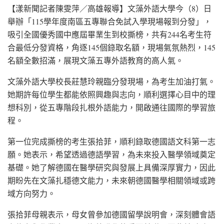
【漾新聞記者陳雯萍／高雄報導】文藻外語大學今（8）日
舉辦「115學年度南區五專聯合免試入學現場報到分發」，
吸引全國優秀國中應屆畢業生到校撕榜，共有244名考生符
合最低分發資格，角逐145個錄取名額，現場氣氛熱烈，145
名額全數招滿，展現文藻五專外語教育的高人氣。
文藻外語大學校長莊慧玲親臨分發現場，為考生加油打氣。
她期許每位學生都能依照興趣與志向，順利選擇心目中的理
想科別，從五專階段扎根外語能力，開啟通往國際的學習旅
程。
第一位完成撕榜的考生張拾菲，順利錄取德國語文科第一志
願。她表示，希望透過德語學習，為未來投入醫學領域奠定
基礎。她了解德國在醫學研究與發展上具備深厚實力，因此
期盼先在文藻扎穩德文能力，未來朝德國醫學相關領域或跨
域方向努力。
張拾菲母親表示，母女曾參加德國留學說明會，深刻體會語