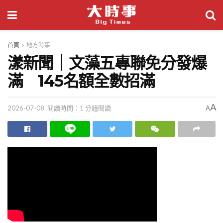
首頁
地方時事
漾新聞｜文藻五專聯免分發爆
滿 145名額全數招滿
A
2026-07-08
閱讀時間：1 分鐘閱讀
A