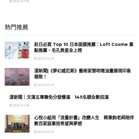
2026-07-08
熱門推薦
赴日必買 Top 10 日本面膜推薦：Loft Cosme 重
點推薦、毛孔救星全上榜
2026-01-30
漾新聞|《夢幻威尼斯》藝術家鄧明墩油畫展現印象
極致！
2025-03-19
漾新聞｜文藻五專聯免分發爆滿 145名額全數招滿
2026-07-08
心悅小組用「流量計畫」改變人生 蔡秉鈞老師陪伴
數百家庭重拾希望與夢想
2026-05-25