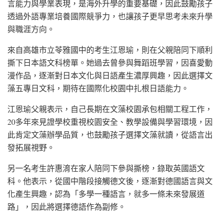
言能力與學業表現，是海外升學的重要基礎，因此鼓勵孩子
透過外語專業培養國際競爭力，也讓孩子更早思考未來升學
與職涯方向。
來自高雄市立苓雅國中的考生江恩瑜，則在父親陪同下順利
撕下日本語文科榜單。她過去曾參與舞蹈班學習，因喜愛動
漫作品，逐漸對日本文化與日語產生濃厚興趣，因此選擇文
藻五專日文科，期待在國際化校園中扎根日語能力。
江恩瑜父親表示，自己長期在文藻校園承包相關工程工作，
20多年來見證學校重視校園安全、教學設備與學習環境，因
此肯定文藻辦學品質，也鼓勵孩子選擇文藻就讀，從語言出
發拓展視野。
另一名考生許惠淯在家人陪同下參與撕榜，錄取英國語文
科。他表示，從國中階段接觸德文後，逐漸對德國語言與文
化產生興趣，認為「多學一種語言，就多一條未來發展道
路」，因此將選擇德語作為副修。