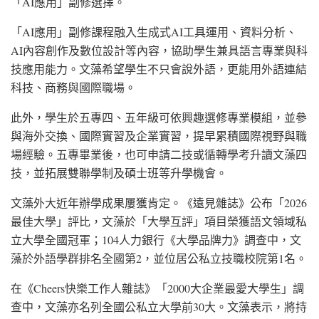
「AI應用」副修選擇。
「AI應用」副修課程融入生成式AI工具運用、資料分析、
AI內容創作及數位設計等內容，協助學生兼具語言專業與科
技應用能力。文藻希望學生不只會說外語，更能用外語連結
科技、商務與國際職場。
此外，學生於五專四、五年級可依興趣選修專業模組，並參
與海外交換、國際實習及企業實習，提早累積國際視野與職
場經驗。五專畢業後，也可申請二技或循轉學考升讀文藻四
技，並拓展雙聯學制及碩士班等升學機會。
文藻外大近年辦學成果屢獲肯定。《遠見雜誌》公布「2026
最佳大學」評比，文藻於「大學互評」項目榮獲語文領域私
立大學全國冠軍；104人力銀行《大學品牌力》調查中，文
藻於外語學群排名全國第2，並位居公私立技職校院第1名。
在《Cheers快樂工作人雜誌》「2000大企業最愛大學生」調
查中，文藻亦名列全國公私立大學前30大。文藻表示，將持