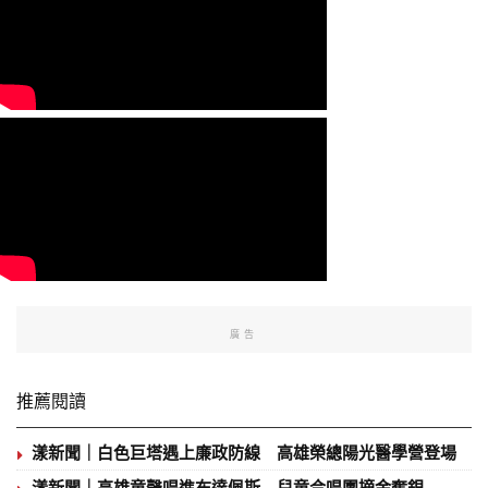
廣告
推薦閱讀
漾新聞｜白色巨塔遇上廉政防線 高雄榮總陽光醫學營登場
漾新聞｜高雄童聲唱進布達佩斯 兒童合唱團摘金奪銀