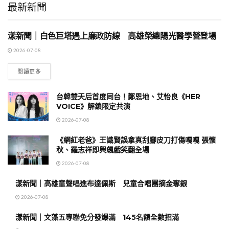
最新新聞
漾新聞｜白色巨塔遇上廉政防線 高雄榮總陽光醫學營登場
地方時事
2026-07-08
閱讀更多
台韓雙天后首度同台！鄭恩地、艾怡良《HER
VOICE》解鎖限定共演
2026-07-08
《網紅老爸》王識賢誤拿真刮腳皮刀打傷嘎嘎 張懷
秋、羅志祥即興飆戲笑翻全場
2026-07-08
漾新聞｜高雄童聲唱進布達佩斯 兒童合唱團摘金奪銀
2026-07-08
漾新聞｜文藻五專聯免分發爆滿 145名額全數招滿