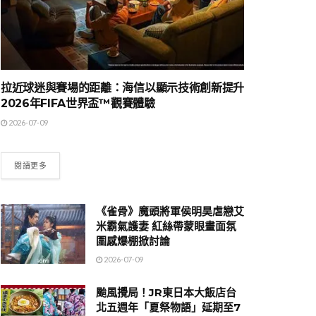
拉近球迷與賽場的距離：海信以顯示技術創新提升
2026年FIFA世界盃™觀賽體驗
2026-07-09
閱讀更多
《雀骨》魔頭將軍侯明昊虐戀艾
米霸氣護妻 紅絲帶蒙眼畫面氛
圍感爆棚掀討論
2026-07-09
颱風攪局！JR東日本大飯店台
北五週年「夏祭物語」延期至7