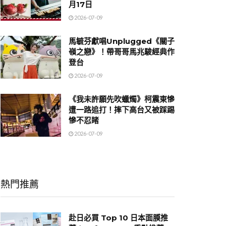
月17日
2026-07-09
馬毓芬獻唱Unplugged《關子
嶺之戀》！帶哥哥馬兆駿經典作
登台
2026-07-09
《我未許願先吹蠟燭》柯震東慘
遭一路追打！摔下高台又被踩踢
慘不忍睹
2026-07-09
熱門推薦
赴日必買 Top 10 日本面膜推