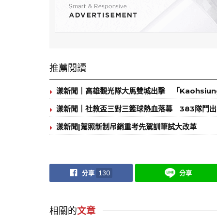
推薦閱讀
漾新聞｜高雄觀光隊大馬雙城出擊 「Kaohsiun
漾新聞｜社教盃三對三籃球熱血落幕 383隊鬥
漾新聞|駕照新制吊銷重考先駕訓筆試大改革
分享
130
分享
相關的
文章