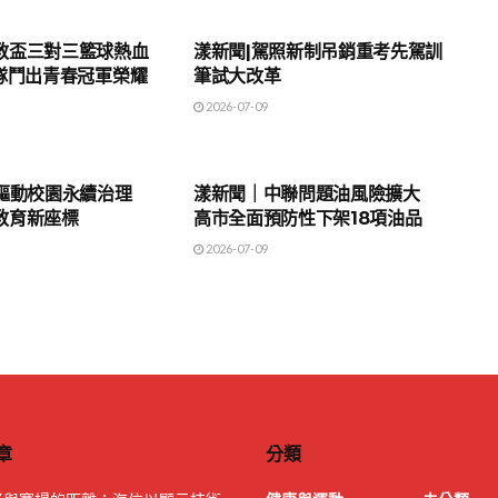
地方時事
教盃三對三籃球熱血
漾新聞|駕照新制吊銷重考先駕訓
3隊鬥出青春冠軍榮耀
筆試大改革
2026-07-09
地方時事
I驅動校園永續治理
漾新聞｜中聯問題油風險擴大
教育新座標
高市全面預防性下架18項油品
2026-07-09
章
分類