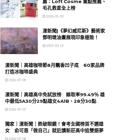
薦：Loft Cosme 重點推薦、
毛孔救星全上榜
2026-01-30
漾新聞|《夢幻威尼斯》藝術家
鄧明墩油畫展現印象極致！
2025-03-19
漾新聞｜高雄咖啡節8月飄香凹子底 60家品牌
打造冰咖啡盛典
2026-07-09
漾新聞｜高雄高中免試放榜 錄取率99.49％ 雄
中最低5A30分29點雄女4A1B、28分30點
2026-07-07
獨家｜漾新聞｜跌破眼鏡！會考全國榜首不選雄
女 俞可恩「做自己」就近讀新莊高中追雙語夢
2026-07-08