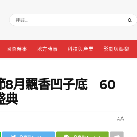
國際時事
地方時事
科技與產業
影劇與娛樂
8月飄香凹子底 60
盛典
A
A