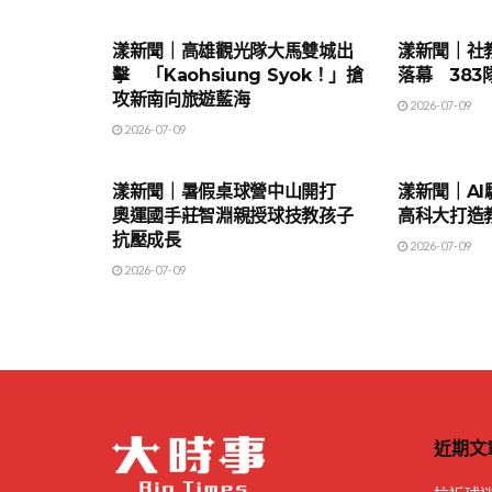
地方時事
地方時事
漾新聞｜高雄觀光隊大馬雙城出
漾新聞｜社
擊 「Kaohsiung Syok！」搶
落幕 38
攻新南向旅遊藍海
2026-07-09
2026-07-09
地方時事
地方時事
漾新聞｜暑假桌球營中山開打
漾新聞｜A
奧運國手莊智淵親授球技教孩子
高科大打造
抗壓成長
2026-07-09
2026-07-09
近期文