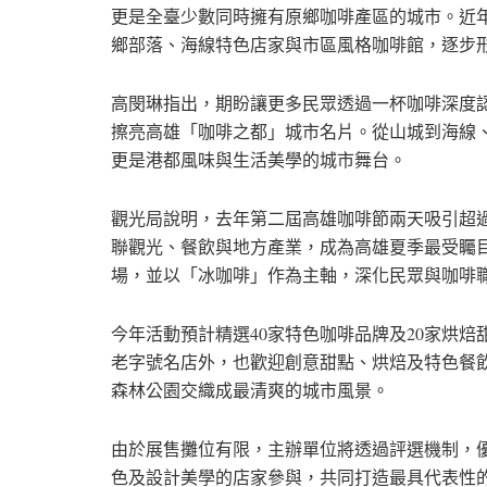
更是全臺少數同時擁有原鄉咖啡產區的城市。近
鄉部落、海線特色店家與市區風格咖啡館，逐步
高閔琳指出，期盼讓更多民眾透過一杯咖啡深度
擦亮高雄「咖啡之都」城市名片。從山城到海線
更是港都風味與生活美學的城市舞台。
觀光局說明，去年第二屆高雄咖啡節兩天吸引超
聯觀光、餐飲與地方產業，成為高雄夏季最受矚
場，並以「冰咖啡」作為主軸，深化民眾與咖啡
今年活動預計精選40家特色咖啡品牌及20家烘
老字號名店外，也歡迎創意甜點、烘焙及特色餐
森林公園交織成最清爽的城市風景。
由於展售攤位有限，主辦單位將透過評選機制，
色及設計美學的店家參與，共同打造最具代表性