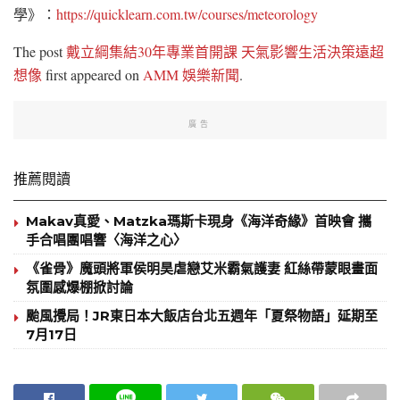
學》：
https://quicklearn.com.tw/courses/meteorology
The post
戴立綱集結30年專業首開課 天氣影響生活決策遠超
想像
first appeared on
AMM 娛樂新聞
.
廣告
推薦閱讀
Makav真愛、Matzka瑪斯卡現身《海洋奇緣》首映會 攜
手合唱團唱響〈海洋之心〉
《雀骨》魔頭將軍侯明昊虐戀艾米霸氣護妻 紅絲帶蒙眼畫面
氛圍感爆棚掀討論
颱風攪局！JR東日本大飯店台北五週年「夏祭物語」延期至
7月17日