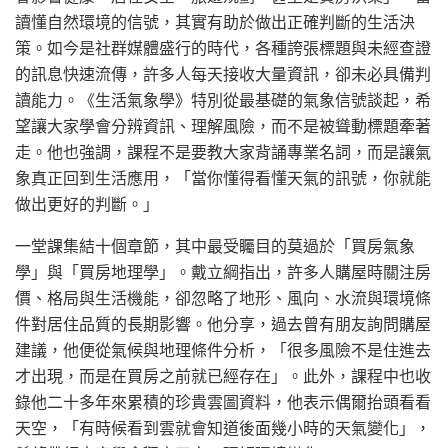
讀懂自然環境的信號，其實有助於做出正確判斷的生活決
策。如今是社群媒體盛行的時代，各種誇張標題與未經查證
的訊息快速流傳，許多人每天接收大量資訊，卻未必具備判
讀能力。《生活氣象學》特別從最基礎的氣象信號談起，希
望讓大家學會分辨資訊、理解風險，而不是被聳動標題牽著
走。他也強調，課程不是要教大家背誦專業名詞，而是讓氣
象真正回到生活應用，「當你懂得看懂天氣的訊號，你就能
做出更好的判斷。」
一堂課集結十個章節，其中最受矚目的莫過於「買房氣象
學」與「買房地理學」。戴立綱指出，許多人購屋時關注房
價、格局與生活機能，卻忽略了地形、風向、水流與環境條
件對居住品質的長期影響。他分享，過去曾有朋友詢問購屋
建議，他便從氣候與地理條件分析，「很多風險不是住進去
才出現，而是在買房之前就已經存在」。此外，課程中也收
錄他二十多年來累積的珍貴雲圖資料，他表示偶爾抬頭看看
天空，「有時候看到雲就會知道後面幾小時的天氣變化」，