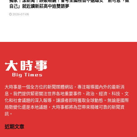
獨家｜漾新聞｜跌破眼鏡！會考全國榜首不選雄女 俞可恩「做
自己」就近讀新莊高中追雙語夢
2026-07-08
大時事是一個全方位的新聞媒體網站，專注報導國內外的最新消
息。我們提供緊密關注世界各地重要事件、政治、經濟、科技、文
化和社會議題的深入報導，讓讀者即時獲取全球動態。無論是國際
局勢變化還是本地議題，大時事都將為您帶來精確可靠的新聞資
訊。
近期文章