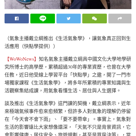
（氣象主播戴立綱推出《生活氣象學》，讓氣象真正回到生
活應用（快點學提供））
【WoWoNews】
知名氣象主播戴立綱具中國文化大學地學研
究所博士的高學歷，累積超過30年的專業資歷，也曾在大學
任教，近日他受線上學習平台「快點學」之邀，開了一門市
場獨家課程《生活氣象學》，將多年所累積的專業知識與生
活觀察集結成課，用氣象看懂生活、居住與人生選擇。
談及推出《生活氣象學》這門課的契機，戴立綱表示，近年
來極端氣候事件愈來愈頻繁，但許多人對氣象的理解仍停留
在「今天會不會下雨」、「要不要帶傘」。事實上，氣象對
生活的影響遠比大家想像還深，「天氣不只是背景資訊，它
會影響健康、居住安全、旅遊規劃，甚至是買房決策」，當