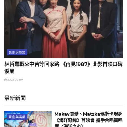
影劇與娛樂
林哲熹戰火中苦等回家路 《再見1987》北影首映口碑
淚崩
2026-07-09
最新新聞
Makav真愛、Matzka瑪斯卡現身
影劇與娛樂
《海洋奇緣》首映會 攜手合唱團唱
響〈海洋之心〉