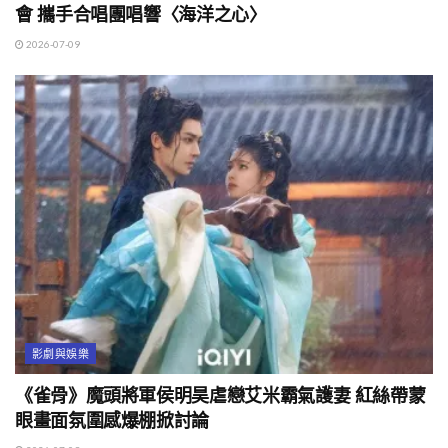
會 攜手合唱團唱響〈海洋之心〉
2026-07-09
影劇與娛樂
《雀骨》魔頭將軍侯明昊虐戀艾米霸氣護妻 紅絲帶蒙
眼畫面氛圍感爆棚掀討論