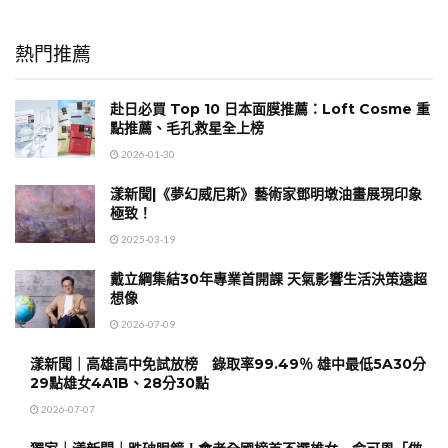
熱門推薦
赴日必買 Top 10 日本面膜推薦：Loft Cosme 重
點推薦、毛孔救星全上榜
2026-01-30
漾新聞|《夢幻威尼斯》藝術家鄧明墩油畫展現印象
極致！
2025-03-19
戴立綱集結30年專業首開課 天氣影響生活決策遠超
想像
2026-07-09
漾新聞｜高雄高中免試放榜 錄取率99.49％ 雄中最低5A30分
29點雄女4A1B、28分30點
2026-07-07