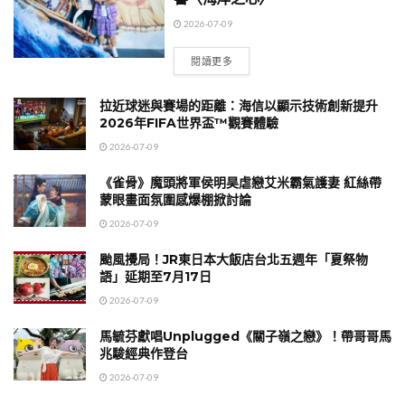
2026-07-09
閱讀更多
拉近球迷與賽場的距離：海信以顯示技術創新提升
2026年FIFA世界盃™觀賽體驗
2026-07-09
《雀骨》魔頭將軍侯明昊虐戀艾米霸氣護妻 紅絲帶
蒙眼畫面氛圍感爆棚掀討論
2026-07-09
颱風攪局！JR東日本大飯店台北五週年「夏祭物
語」延期至7月17日
2026-07-09
馬毓芬獻唱Unplugged《關子嶺之戀》！帶哥哥馬
兆駿經典作登台
2026-07-09