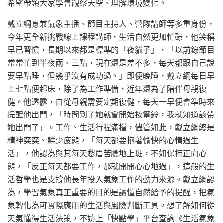
希望帶領大家學會觀察天空、理解環境變化。
戴立綱身兼氣象主播、節目主持人、營隊講師等多重身份，
今年更全新挑戰線上課程講師，生活自然更加忙碌，他笑稱
早已習慣，長期以來都是標準的「夜貓子」，「以前錄節目
常常忙到半夜兩、三點，現在還是差不多，每天都跟自己說
要早點睡，但幾乎沒有成功過。」即便晚睡，戴立綱每日早
上七點便起床，除了為工作準備，近年還為了陪伴母親復
健。他透露，自從母親需要定期復健，每天一早便會準時來
提醒他出門，「時間到了她就會開始按電鈴，我就知道該帶
她出門了」。工作、生活行程滿檔，儘管如此，戴立綱總是
精神奕奕、鮮少疲態，「每天都要抱著愉快的心情過生
活」，他認為與其每天愁眉苦臉地上班，不如保持正向心
態，「反正每天都要工作，那就開開心心地過」，這般的生
活哲學也是支撐他長年投入氣象工作的動力來源。戴立綱認
為，學習氣象真正重要的目的是讀懂自然給予的提醒，把氣
象轉化為可實際應用的生活與風險判斷工具。想了解如何從
天氣懂得生活決策，不妨上「快點學」平台查詢《生活氣象