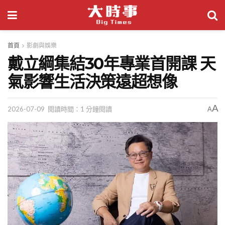
首頁
影劇與娛樂
戴立綱集結30年專業首開課 天
氣影響生活決策遠超想像
A
2026-07-09
閱讀時間：1 分鐘閱讀
A