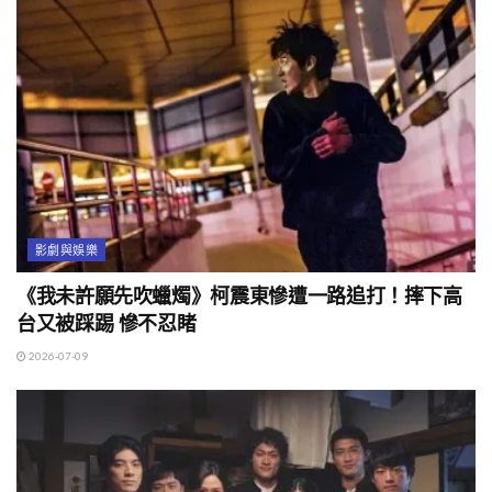
影劇與娛樂
《我未許願先吹蠟燭》柯震東慘遭一路追打！摔下高
台又被踩踢 慘不忍睹
2026-07-09