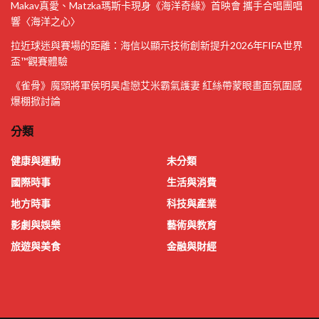
Makav真愛、Matzka瑪斯卡現身《海洋奇緣》首映會 攜手合唱團唱
響〈海洋之心〉
拉近球迷與賽場的距離：海信以顯示技術創新提升2026年FIFA世界
盃™觀賽體驗
《雀骨》魔頭將軍侯明昊虐戀艾米霸氣護妻 紅絲帶蒙眼畫面氛圍感
爆棚掀討論
分類
健康與運動
未分類
國際時事
生活與消費
地方時事
科技與產業
影劇與娛樂
藝術與教育
旅遊與美食
金融與財經