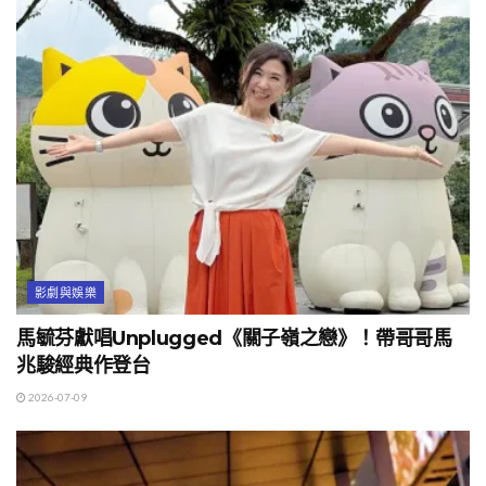
影劇與娛樂
馬毓芬獻唱Unplugged《關子嶺之戀》！帶哥哥馬
兆駿經典作登台
2026-07-09