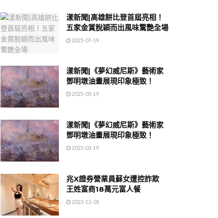
漾新聞|高雄餅比登首屆亮相！
五家金賞脫穎而出風味驚艷全場
2025-07-19
漾新聞|《夢幻威尼斯》藝術家
鄧明墩油畫展現印象極致！
2025-03-19
漾新聞|《夢幻威尼斯》藝術家
鄧明墩油畫展現印象極致！
2025-03-19
兆X證券營業員蘇女遭控詐欺
王姓富商18萬元富人餐
2023-12-28