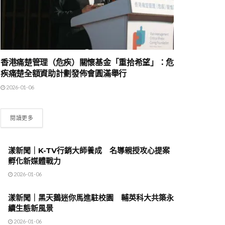
香港痛楚管理（危疾）關懷基金「重拾希望」：危
疾痛楚全額資助計劃發佈會圓滿舉行
2026-01-06
閱讀更多
漾新聞｜K-TV行銷大師養成 名導親授攻心提案
孵化新媒體戰力
2026-01-06
漾新聞｜黑天鵝迷你馬進駐校園 輔英科大共築永
續生態新風景
2026-01-06