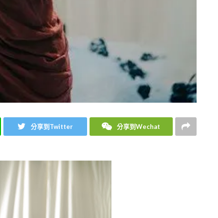
分享到Twitter
分享到Wechat