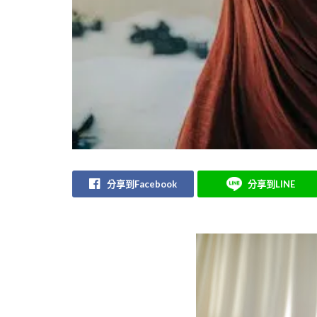
分享到Facebook
分享到LINE