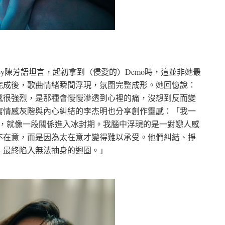
ley陳芳語坦言，起初拿到〈侵愛的〉Demo時，這並非她最
完成後，歌曲情緒瞬間浮現，氛圍完整成形。她回憶說：
感很強烈，是那種會慢慢滲透到心裡的痛，沒想到反而變
寫情感灰階與內心糾結的李杰明也分享創作靈感：「我一
空，就像一段關係進入冰封期。我腦中浮現的是一對戀人感
不在意，而是因為太在意才變得難以承受。他們糾結、掙
，最終陷入無法抽身的迴圈。」