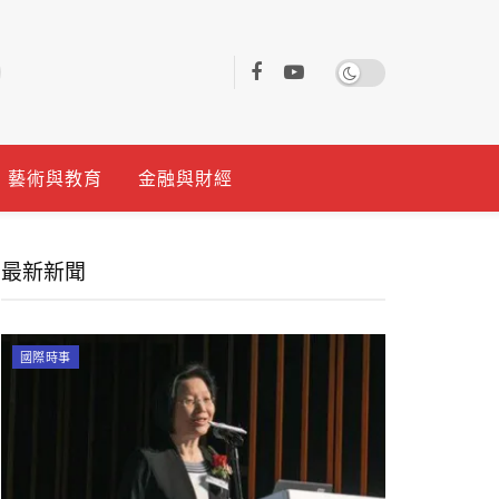
藝術與教育
金融與財經
最新新聞
國際時事