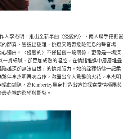
音樂創作人李杰明，推出全新單曲〈侵愛的〉，兩人聯手挖掘愛
滾的節奏，營造出迷離、挑逗又略帶危險氣息的聲音場
內心獨白。〈侵愛的〉不僅描寫一段關係，更像是一場深
ley以一貫細膩、卻更加成熟的唱腔，在情緒推進中層層堆疊
越陷越深卻無法自拔」的情感張力。她的詮釋彷彿一記柔
樂夥伴李杰明再次合作，激盪出令人驚艷的火花。李杰明
曲鋪陳，為Kimberley量身打造出這首探索愛情極限與
後最赤裸的慾望與撕裂。