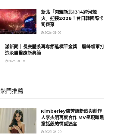
新北「閃耀新北1314跨河煙
火」迎接2026！台日韓國際卡
司齊聚
2026-01-05
漾新聞｜長庚體系再奪節能標竿金獎 層峰領軍打
造永續醫療新典範
2026-01-05
熱門推薦
Kimberley陳芳語新歌與創作
人李杰明再度合作 MV呈現暗黑
童話般的情感迷宮
2025-06-20