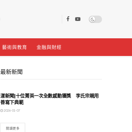
藝術與教育
金融與財經
最新新聞
地方時事
漾新聞|十位菁英一次全數感動獲獎 李氏宗親用
善寫下典範
2026-01-07
閱讀更多