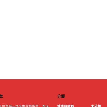
章
分類
|十位菁英一次全數感動獲獎 李氏
健康與運動
未分類