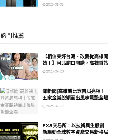
2026-01-06
熱門推薦
【相信美好台灣、改變從高雄開
始！】阿北廟口開講，高雄首站
2023-09-20
漾新聞|高雄餅比登首屆亮相！
五家金賞脫穎而出風味驚艷全場
2025-07-19
FX8交易所：以技術與生態創
新驅動全球數字資產交易新格局