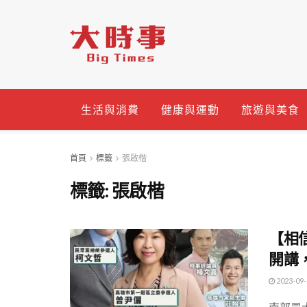
生活與消費
健康與運動
旅遊與美食
首頁
標籤
張啟楷
標籤:
張啟楷
【相
開講
2023-09-