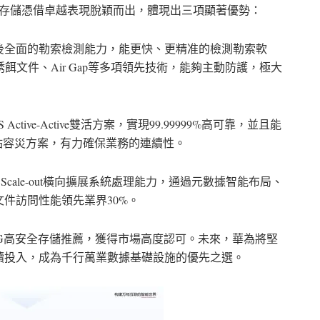
閃存NAS存儲憑借卓越表現脫穎而出，體現出三項顯著優勢：
後全面的勒索檢測能力，能更快、更精准的檢測勒索軟
誘餌文件、Air Gap等多項領先技術，能夠主動防護，極大
 Active-Active雙活方案，實現99.99999%高可靠，並且能
站點容災方案，有力確保業務的連續性。
Scale-out橫向擴展系統處理能力，通過元數據智能布局、
件訪問性能領先業界30%。
榮獲DCIG高安全存儲推薦，獲得市場高度認可。未來，華為將堅
續投入，成為千行萬業數據基礎設施的優先之選。