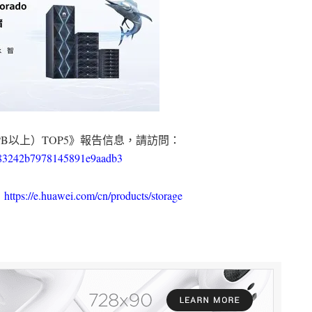
10PB以上）TOP5》報告信息，請訪問：
cea83242b7978145891e9aadb3
：
https://e.huawei.com/cn/products/storage