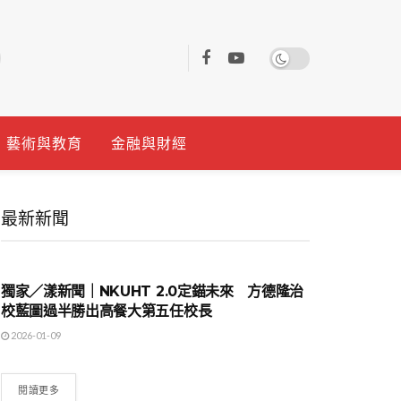
藝術與教育
金融與財經
最新新聞
地方時事
獨家／漾新聞｜NKUHT 2.0定錨未來 方德隆治
校藍圖過半勝出高餐大第五任校長
2026-01-09
閱讀更多