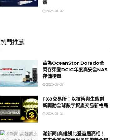
章
2026-01-09
熱門推薦
華為OceanStor Dorado全
閃存榮登DCIG年度高安全NAS
存儲榜單
2025-07-07
FX8交易所：以技術與生態創
新驅動全球數字資產交易新格局
2026-01-04
漾新聞|高雄餅比登首屆亮相！