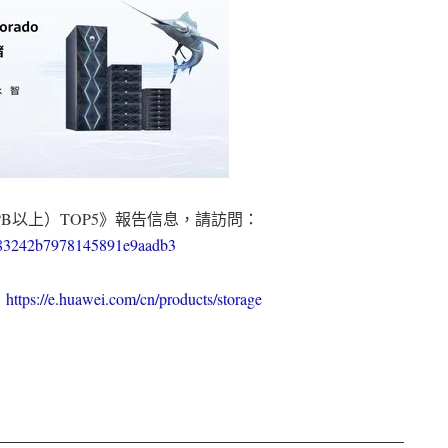
10PB以上）TOP5》報告信息，請訪問：
cea83242b7978145891e9aadb3
：
https://e.huawei.com/cn/products/storage