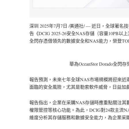
深圳
2025年7月7日
/美通社/ — 近日，全球著名技術分析機構
告《DCIG 2025-26安全NAS存儲（容量10PB以上
全閃存憑借領先的數據安全和NAS能力，榮登TO
華為OceanStor Dorado全
報告預測，未來七年全球NAS市場規模將迎來近
面臨的安全風險，尤其是勒索軟件威脅，日益加劇
報告指出，企業在采購NAS存儲時應重點關注其
權限管控等核心功能。為此，DCIG對24款主流
維度分析其存儲服務和數據安全能力，為企業采