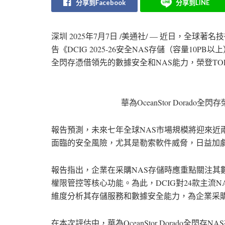
分享到Facebook
分享到LINE
深圳
2025年7月7日
/美通社/ — 近日，全球著名技術分析機構
告《DCIG 2025-26安全NAS存儲（容量10PB以上
全閃存憑借領先的數據安全和NAS能力，榮登TO
華為OceanStor Dorado全
報告預測，未來七年全球NAS市場規模將迎來近
面臨的安全風險，尤其是勒索軟件威脅，日益加劇
報告指出，企業在采購NAS存儲時應重點關注其
權限管控等核心功能。為此，DCIG對24款主流
維度分析其存儲服務和數據安全能力，為企業采
在本次評估中，華為OceanStor Dorado全