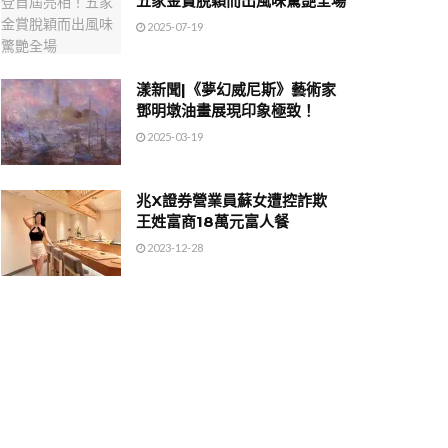
五家金賞脫穎而出風味驚艷全場
2025-07-19
漾新聞|《夢幻威尼斯》藝術家
鄧明墩油畫展現印象極致！
2025-03-19
兆X證券營業員蘇女遭控詐欺
王姓富商18萬元富人餐
2023-12-28