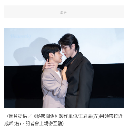
廣告
（圖片提供／《秘密關係》製作單位/王君豪(左)用領帶拉近
成晞(右)，記者會上親密互動）