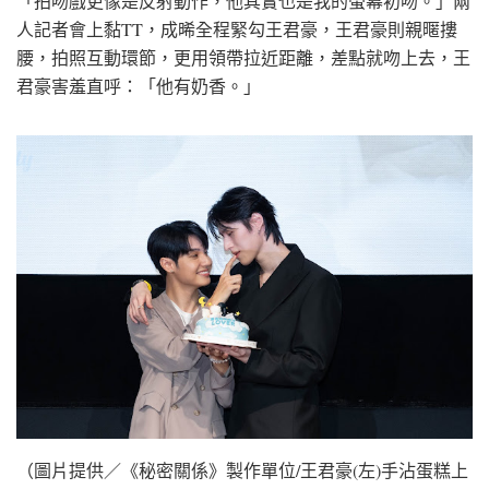
「拍吻戲更像是反射動作，他其實也是我的螢幕初吻。」兩
人記者會上黏TT，成晞全程緊勾王君豪，王君豪則親暱摟
腰，拍照互動環節，更用領帶拉近距離，差點就吻上去，王
君豪害羞直呼：「他有奶香。」
（圖片提供／《秘密關係》製作單位/王君豪(左)手沾蛋糕上