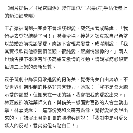
（圖片提供／《秘密關係》製作單位/王君豪(左)手沾蛋糕上
的奶油餵成晞）
王君豪被問到拍完會不會想談戀愛，突然拉著成晞說：「我
們要去登記結婚了阿！」嚇翻全場，接著才認真說自己希望
以結婚為前提談戀愛，應該不會輕易戀愛，成晞則說：「我
其實很欣賞他戀愛價值觀，很純愛，跟劇情蠻像的。」兩人
也預告接下來還有許多高甜又激情的互動，請觀眾務必鎖定
每週二上架的最新集數。
袁子筑劇中飾演勇敢追愛的何侑美，覺得侑美自由奔放、不
受世界框架限制的性格非常有魅力，她說：「我不是會大膽
示愛的類型，但如果在一起的話，我會把我的愛說出來。」
林嘉威飾演建築師文森，與侑美ㄧ樣面對喜歡的人會主動出
擊，林嘉威說：「這部份我和文森有點像，覺得愛是要說出
來的。」飾演王君豪哥哥的張楷奕則說：「我劇中是可愛又
迷人的反派，愛弟弟但有點白目！」