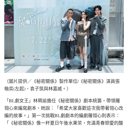
（圖片提供／《秘密關係》製作單位/《秘密關係》演員張
楷奕(左起)、袁子筑與林嘉威。）
「BL劇女王」林珮瑜擔任《秘密關係》劇本統籌，帶領羅
翎心來編寫劇本，她說：「希望大家喜歡這次我帶著翎心改
編的故事。」第一次挑戰BL劇劇本的編劇羅翎心則表示：
「《秘密關係》像一杯夏日午後水果茶，充滿青春戀愛的酸