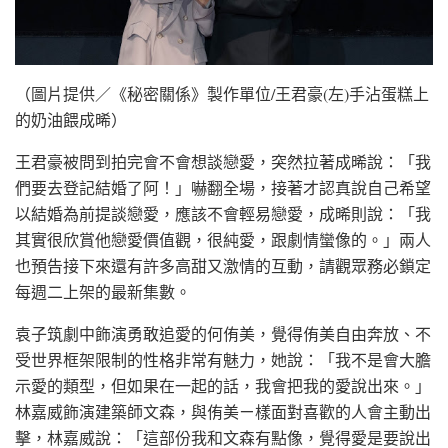
（圖片提供／《秘密關係》製作單位/王君豪(左)手沾蛋糕上
的奶油餵成晞）
王君豪被問到拍完會不會想談戀愛，突然拉著成晞說：「我
們要去登記結婚了阿！」嚇翻全場，接著才認真說自己希望
以結婚為前提談戀愛，應該不會輕易戀愛，成晞則說：「我
其實很欣賞他戀愛價值觀，很純愛，跟劇情蠻像的。」兩人
也預告接下來還有許多高甜又激情的互動，請觀眾務必鎖定
每週二上架的最新集數。
袁子筑劇中飾演勇敢追愛的何侑美，覺得侑美自由奔放、不
受世界框架限制的性格非常有魅力，她說：「我不是會大膽
示愛的類型，但如果在一起的話，我會把我的愛說出來。」
林嘉威飾演建築師文森，與侑美ㄧ樣面對喜歡的人會主動出
擊，林嘉威說：「這部份我和文森有點像，覺得愛是要說出