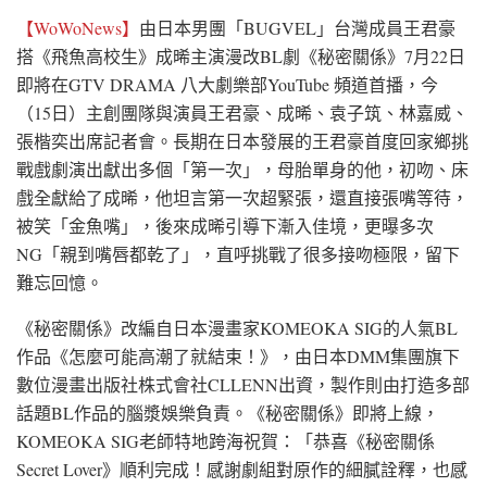
【WoWoNews】
由日本男團「BUGVEL」台灣成員王君豪
搭《飛魚高校生》成晞主演漫改BL劇《秘密關係》7月22日
即將在GTV DRAMA 八大劇樂部YouTube 頻道首播，今
（15日）主創團隊與演員王君豪、成晞、袁子筑、林嘉威、
張楷奕出席記者會。長期在日本發展的王君豪首度回家鄉挑
戰戲劇演出獻出多個「第一次」，母胎單身的他，初吻、床
戲全獻給了成晞，他坦言第一次超緊張，還直接張嘴等待，
被笑「金魚嘴」，後來成晞引導下漸入佳境，更曝多次
NG「親到嘴唇都乾了」，直呼挑戰了很多接吻極限，留下
難忘回憶。
《秘密關係》改編自日本漫畫家KOMEOKA SIG的人氣BL
作品《怎麼可能高潮了就結束！》，由日本DMM集團旗下
數位漫畫出版社株式會社CLLENN出資，製作則由打造多部
話題BL作品的腦漿娛樂負責。《秘密關係》即將上線，
KOMEOKA SIG老師特地跨海祝賀：「恭喜《秘密關係
Secret Lover》順利完成！感謝劇組對原作的細膩詮釋，也感