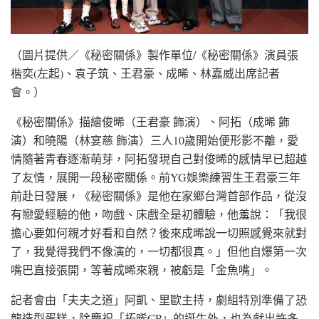
（圖片提供／《秘密關係》製作單位/《秘密關係》演員張
楷奕(左起)、袁子筑、王君豪、成晞、林嘉威出席記者
會。）
《秘密關係》描繪俊晞（王君豪 飾演）、阿拓（成晞 飾
演）和曉陽（林宴慈 飾演）三人10歲開始便形影不離，愛
情隨著青春逐漸萌芽，阿拓發現自己對俊晞的感情早已超越
了友情，展開一段秘密關係。前YG娛樂練習生王君豪三年
前赴日發展，《秘密關係》是他在家鄉台灣首部作品，從沒
有戀愛經驗的他，吻戲、床戲全是初體驗，他羞說：「我很
擔心要如何親才好看和自然？後來成晞說一切照感覺來就對
了，我覺得我們不像演的，一切都很真。」但他自爆第一次
嘴巴直接張開，等著成晞來親，被虧是「金魚嘴」。
記者會由「夫夫之道」阿凱、里歐主持，劇組特別準備了恐
龍造型蛋糕，除慶祝「拓晞CP」的誕生外，也為獻出許多