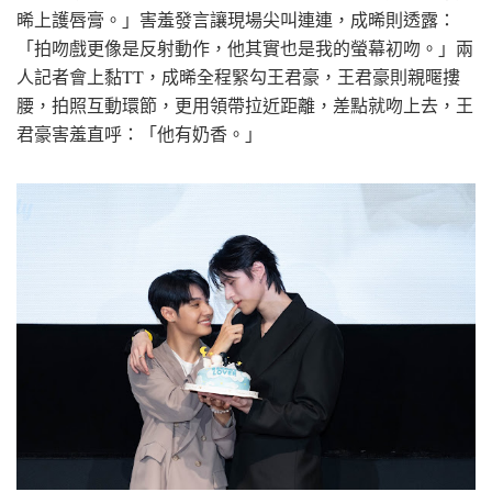
晞上護唇膏。」害羞發言讓現場尖叫連連，成晞則透露：
「拍吻戲更像是反射動作，他其實也是我的螢幕初吻。」兩
人記者會上黏TT，成晞全程緊勾王君豪，王君豪則親暱摟
腰，拍照互動環節，更用領帶拉近距離，差點就吻上去，王
君豪害羞直呼：「他有奶香。」