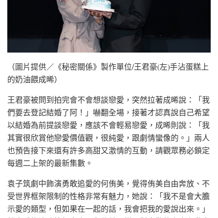
（圖片提供／《秘密關係》製作單位/王君豪(左)手沾蛋糕上
的奶油餵成晞）
王君豪被問到拍完會不會想談戀愛，突然拉著成晞說：「我
們要去登記結婚了阿！」嚇翻全場，接著才認真說自己希望
以結婚為前提談戀愛，應該不會輕易戀愛，成晞則說：「我
其實很欣賞他戀愛價值觀，很純愛，跟劇情蠻像的。」兩人
也預告接下來還有許多高甜又激情的互動，請觀眾務必鎖定
每週二上架的最新集數。
袁子筑劇中飾演勇敢追愛的何侑美，覺得侑美自由奔放、不
受世界框架限制的性格非常有魅力，她說：「我不是會大膽
示愛的類型，但如果在一起的話，我會把我的愛說出來。」