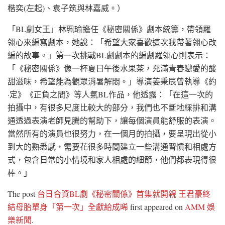
楷奕(左起)、袁子筑與林嘉威。）
「BL劇女王」林珮瑜擔任《秘密關係》劇本統籌，帶領羅
翎心來編寫劇本，她說：「希望大家喜歡這次我帶著翎心改
編的故事。」第一次挑戰BL劇劇本的編劇羅翎心則表示：
「《秘密關係》像一杯夏日午後水果茶，充滿青春戀愛的酸
甜滋味，希望能為觀眾消暑解悶。」導演姜秉辰曾執導《約
·定》《正負之間》等人氣BL作品，他透露：「在這一次的
拍攝中，有很多尺度比較大的部分，我們也不斷地綵排和溝
通透過表演老師見騰的幫助下，讓每個演員能舒服的表演。
當然所有的演員也很努力，在一個月的拍攝，要呈現出從小
到大的熟悉感，需要花很多時間建立一些溝通習慣和相處方
式，包含日常的小情境和家人相處的細節，他們都表現得很
棒。」
The post
台日合資BL劇《秘密關係》首集就開親 王君豪終
結母胎單身「第一次」全獻給成晞
first appeared on
AMM 娛
樂新聞
.