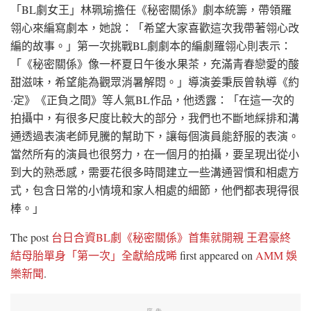
「BL劇女王」林珮瑜擔任《秘密關係》劇本統籌，帶領羅
翎心來編寫劇本，她說：「希望大家喜歡這次我帶著翎心改
編的故事。」第一次挑戰BL劇劇本的編劇羅翎心則表示：
「《秘密關係》像一杯夏日午後水果茶，充滿青春戀愛的酸
甜滋味，希望能為觀眾消暑解悶。」導演姜秉辰曾執導《約
·定》《正負之間》等人氣BL作品，他透露：「在這一次的
拍攝中，有很多尺度比較大的部分，我們也不斷地綵排和溝
通透過表演老師見騰的幫助下，讓每個演員能舒服的表演。
當然所有的演員也很努力，在一個月的拍攝，要呈現出從小
到大的熟悉感，需要花很多時間建立一些溝通習慣和相處方
式，包含日常的小情境和家人相處的細節，他們都表現得很
棒。」
The post
台日合資BL劇《秘密關係》首集就開親 王君豪終
結母胎單身「第一次」全獻給成晞
first appeared on
AMM 娛
樂新聞
.