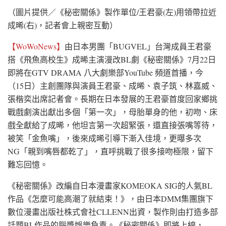
（圖片提供／《秘密關係》製作單位/王君豪(左)用領帶拉近
成晞(右)，記者會上親密互動）
【WoWoNews】
由日本男團「BUGVEL」台灣成員王君豪
搭《飛魚高校生》成晞主演漫改BL劇《秘密關係》7月22日
即將在GTV DRAMA 八大劇樂部YouTube 頻道首播，今
（15日）主創團隊與演員王君豪、成晞、袁子筑、林嘉威、
張楷奕出席記者會。長期在日本發展的王君豪首度回家鄉挑
戰戲劇演出獻出多個「第一次」，母胎單身的他，初吻、床
戲全獻給了成晞，他坦言第一次超緊張，還直接張嘴等待，
被笑「金魚嘴」，後來成晞引導下漸入佳境，更曝多次
NG「親到嘴唇都乾了」，直呼挑戰了很多接吻極限，留下
難忘回憶。
《秘密關係》改編自日本漫畫家KOMEOKA SIG的人氣BL
作品《怎麼可能高潮了就結束！》，由日本DMM集團旗下
數位漫畫出版社株式會社CLLENN出資，製作則由打造多部
話題BL作品的腦漿娛樂負責。《秘密關係》即將上線，