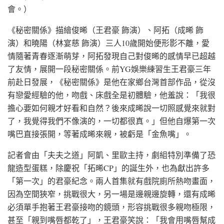
會。）
《秘密關係》描繪俊晞（王君豪 飾演）、阿拓（成晞 飾
演）和曉陽（林宴慈 飾演）三人10歲開始便形影不離，愛
情隨著青春逐漸萌芽，阿拓發現自己對俊晞的感情早已超越
了友情，展開一段秘密關係。前YG娛樂練習生王君豪三年
前赴日發展，《秘密關係》是他在家鄉台灣首部作品，從沒
有戀愛經驗的他，吻戲、床戲全是初體驗，他羞說：「我很
擔心要如何親才好看和自然？後來成晞說一切照感覺來就對
了，我覺得我們不像演的，一切都很真。」但他自爆第一次
嘴巴直接張開，等著成晞來親，被虧是「金魚嘴」。
記者會由「夫夫之道」阿凱、里歐主持，劇組特別準備了恐
龍造型蛋糕，除慶祝「拓晞CP」的誕生外，也為獻出許多
「第一次」的君豪紀念。兩人首集就有戲院廁所熱吻畫面，
因為空間狹窄，挑戰很大，另一場是邊親邊旋轉，還有成晞
必須單手抱著王君豪接吻的鏡頭，形容挑戰很多親吻極限，
甚至「親到嘴唇都乾了」，王君豪笑說：「我會用嘴唇幫成