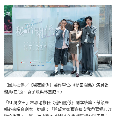
（圖片提供／《秘密關係》製作單位/《秘密關係》演員張
楷奕(左起)、袁子筑與林嘉威。）
「BL劇女王」林珮瑜擔任《秘密關係》劇本統籌，帶領羅
翎心來編寫劇本，她說：「希望大家喜歡這次我帶著翎心改
編的故事。」第一次挑戰BL劇劇本的編劇羅翎心則表示：