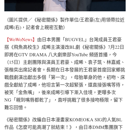
（圖片提供／《秘密關係》製作單位/王君豪(左)用領帶拉近
成晞(右)，記者會上親密互動）
【WoWoNews】
由日本男團「BUGVEL」台灣成員王君豪
搭《飛魚高校生》成晞主演漫改BL劇《秘密關係》7月22日
即將在GTV DRAMA 八大劇樂部YouTube 頻道首播，今
（15日）主創團隊與演員王君豪、成晞、袁子筑、林嘉威、
張楷奕出席記者會。長期在日本發展的王君豪首度回家鄉挑
戰戲劇演出獻出多個「第一次」，母胎單身的他，初吻、床
戲全獻給了成晞，他坦言第一次超緊張，還直接張嘴等待，
被笑「金魚嘴」，後來成晞引導下漸入佳境，更曝多次
NG「親到嘴唇都乾了」，直呼挑戰了很多接吻極限，留下
難忘回憶。
《秘密關係》改編自日本漫畫家KOMEOKA SIG的人氣BL
作品《怎麼可能高潮了就結束！》，由日本DMM集團旗下