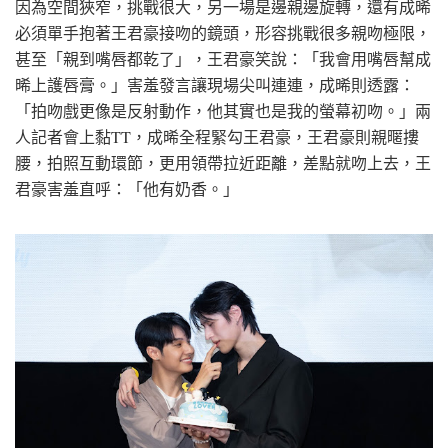
因為空間狹窄，挑戰很大，另一場是邊親邊旋轉，還有成晞
必須單手抱著王君豪接吻的鏡頭，形容挑戰很多親吻極限，
甚至「親到嘴唇都乾了」，王君豪笑說：「我會用嘴唇幫成
晞上護唇膏。」害羞發言讓現場尖叫連連，成晞則透露：
「拍吻戲更像是反射動作，他其實也是我的螢幕初吻。」兩
人記者會上黏TT，成晞全程緊勾王君豪，王君豪則親暱摟
腰，拍照互動環節，更用領帶拉近距離，差點就吻上去，王
君豪害羞直呼：「他有奶香。」