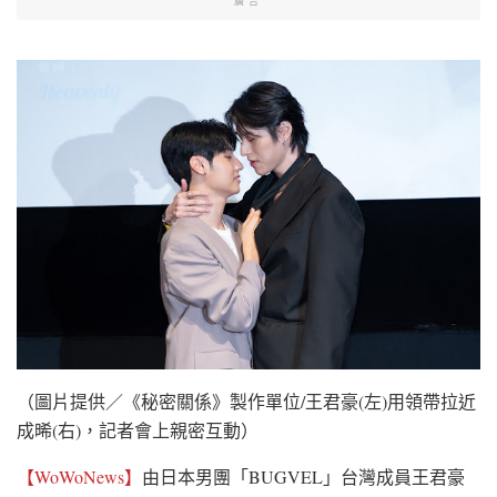
廣告
（圖片提供／《秘密關係》製作單位/王君豪(左)用領帶拉近
成晞(右)，記者會上親密互動）
【WoWoNews】
由日本男團「BUGVEL」台灣成員王君豪