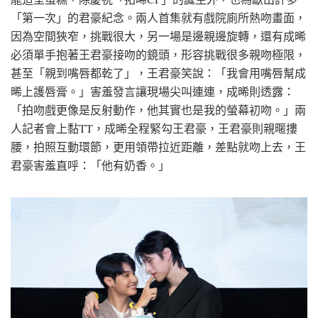
「第一次」的君豪紀念。兩人首集就有戲院廁所熱吻畫面，
因為空間狹窄，挑戰很大，另一場是邊親邊旋轉，還有成晞
必須單手抱著王君豪接吻的鏡頭，形容挑戰很多親吻極限，
甚至「親到嘴唇都乾了」，王君豪笑說：「我會用嘴唇幫成
晞上護唇膏。」害羞發言讓現場尖叫連連，成晞則透露：
「拍吻戲更像是反射動作，他其實也是我的螢幕初吻。」兩
人記者會上黏TT，成晞全程緊勾王君豪，王君豪則親暱摟
腰，拍照互動環節，更用領帶拉近距離，差點就吻上去，王
君豪害羞直呼：「他有奶香。」