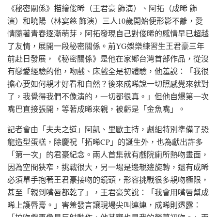
《秘密關係》描繪俊晞（王君豪 飾演）、阿拓（成晞 飾
演）和曉陽（林宴慈 飾演）三人10歲開始便形影不離，愛
情隨著青春逐漸萌芽，阿拓發現自己對俊晞的感情早已超越
了友情，展開一段秘密關係。前YG娛樂練習生王君豪三年
前赴日發展，《秘密關係》是他在家鄉台灣首部作品，從沒
有戀愛經驗的他，吻戲、床戲全是初體驗，他羞說：「我很
擔心要如何親才好看和自然？後來成晞說一切照感覺來就對
了，我覺得我們不像演的，一切都很真。」但他自爆第一次
嘴巴直接張開，等著成晞來親，被虧是「金魚嘴」。
記者會由「夫夫之道」阿凱、里歐主持，劇組特別準備了恐
龍造型蛋糕，除慶祝「拓晞CP」的誕生外，也為獻出許多
「第一次」的君豪紀念。兩人首集就有戲院廁所熱吻畫面，
因為空間狹窄，挑戰很大，另一場是邊親邊旋轉，還有成晞
必須單手抱著王君豪接吻的鏡頭，形容挑戰很多親吻極限，
甚至「親到嘴唇都乾了」，王君豪笑說：「我會用嘴唇幫成
晞上護唇膏。」害羞發言讓現場尖叫連連，成晞則透露：