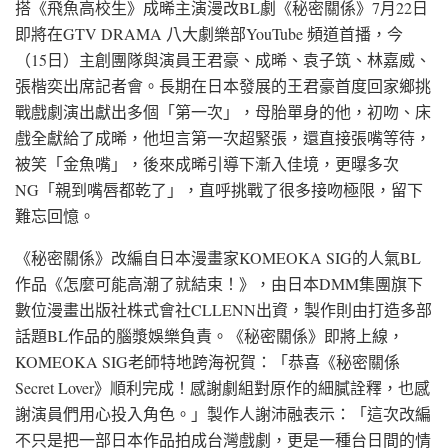
搭《飛魚高校生》成晞主演漫改BL劇《秘密關係》7月22日
即將在GTV DRAMA 八大劇樂部YouTube 頻道首播，今
（15日）主創團隊與演員王君豪、成晞、袁子筑、林嘉威、
張楷奕出席記者會。長期在日本發展的王君豪首度回家鄉挑
戰戲劇演出獻出多個「第一次」，母胎單身的他，初吻、床
戲全獻給了成晞，他坦言第一次超緊張，還直接張嘴等待，
被笑「金魚嘴」，後來成晞引導下漸入佳境，更曝多次
NG「親到嘴唇都乾了」，直呼挑戰了很多接吻極限，留下
難忘回憶。
《秘密關係》改編自日本漫畫家KOMEOKA SIG的人氣BL
作品《怎麼可能高潮了就結束！》，由日本DMM集團旗下
數位漫畫出版社株式會社CLLENN出資，製作則由打造多部
話題BL作品的腦漿娛樂負責。《秘密關係》即將上線，
KOMEOKA SIG老師特地跨海祝賀：「恭喜《秘密關係
Secret Lover》順利完成！感謝劇組對原作的細膩詮釋，也感
謝演員們用心投入角色。」製作人謝沛融表示：「這次改編
不只是把一部日本作品拍成台灣戲劇，更是一種台日間的情