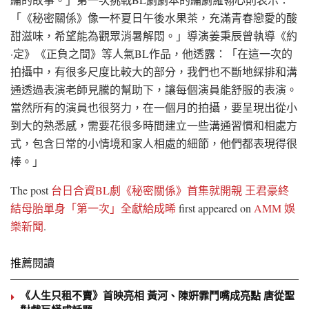
「《秘密關係》像一杯夏日午後水果茶，充滿青春戀愛的酸
甜滋味，希望能為觀眾消暑解悶。」導演姜秉辰曾執導《約
·定》《正負之間》等人氣BL作品，他透露：「在這一次的
拍攝中，有很多尺度比較大的部分，我們也不斷地綵排和溝
通透過表演老師見騰的幫助下，讓每個演員能舒服的表演。
當然所有的演員也很努力，在一個月的拍攝，要呈現出從小
到大的熟悉感，需要花很多時間建立一些溝通習慣和相處方
式，包含日常的小情境和家人相處的細節，他們都表現得很
棒。」
The post
台日合資BL劇《秘密關係》首集就開親 王君豪終
結母胎單身「第一次」全獻給成晞
first appeared on
AMM 娛
樂新聞
.
推薦閱讀
《人生只租不賣》首映亮相 黃河、陳姸霏鬥嘴成亮點 唐從聖