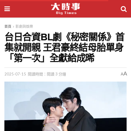
首頁
影劇與娛樂
台日合資BL劇《秘密關係》首
集就開親 王君豪終結母胎單身
「第一次」全獻給成晞
A
2025-07-15
閱讀時間：閱讀 3 分鐘
A