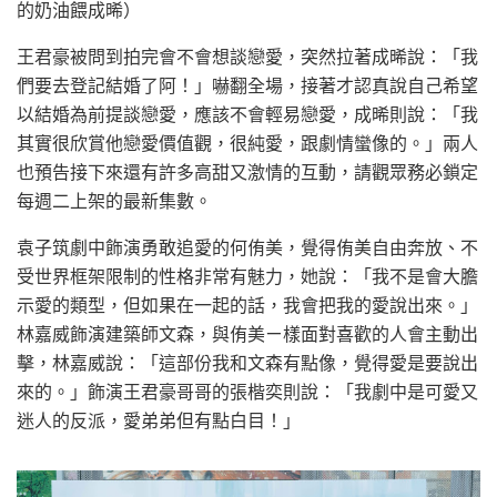
的奶油餵成晞）
王君豪被問到拍完會不會想談戀愛，突然拉著成晞說：「我
們要去登記結婚了阿！」嚇翻全場，接著才認真說自己希望
以結婚為前提談戀愛，應該不會輕易戀愛，成晞則說：「我
其實很欣賞他戀愛價值觀，很純愛，跟劇情蠻像的。」兩人
也預告接下來還有許多高甜又激情的互動，請觀眾務必鎖定
每週二上架的最新集數。
袁子筑劇中飾演勇敢追愛的何侑美，覺得侑美自由奔放、不
受世界框架限制的性格非常有魅力，她說：「我不是會大膽
示愛的類型，但如果在一起的話，我會把我的愛說出來。」
林嘉威飾演建築師文森，與侑美ㄧ樣面對喜歡的人會主動出
擊，林嘉威說：「這部份我和文森有點像，覺得愛是要說出
來的。」飾演王君豪哥哥的張楷奕則說：「我劇中是可愛又
迷人的反派，愛弟弟但有點白目！」