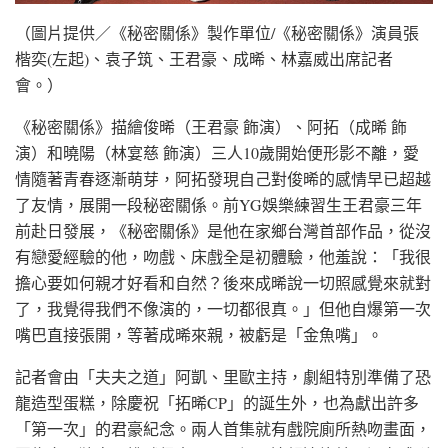
（圖片提供／《秘密關係》製作單位/《秘密關係》演員張
楷奕(左起)、袁子筑、王君豪、成晞、林嘉威出席記者
會。）
《秘密關係》描繪俊晞（王君豪 飾演）、阿拓（成晞 飾
演）和曉陽（林宴慈 飾演）三人10歲開始便形影不離，愛
情隨著青春逐漸萌芽，阿拓發現自己對俊晞的感情早已超越
了友情，展開一段秘密關係。前YG娛樂練習生王君豪三年
前赴日發展，《秘密關係》是他在家鄉台灣首部作品，從沒
有戀愛經驗的他，吻戲、床戲全是初體驗，他羞說：「我很
擔心要如何親才好看和自然？後來成晞說一切照感覺來就對
了，我覺得我們不像演的，一切都很真。」但他自爆第一次
嘴巴直接張開，等著成晞來親，被虧是「金魚嘴」。
記者會由「夫夫之道」阿凱、里歐主持，劇組特別準備了恐
龍造型蛋糕，除慶祝「拓晞CP」的誕生外，也為獻出許多
「第一次」的君豪紀念。兩人首集就有戲院廁所熱吻畫面，