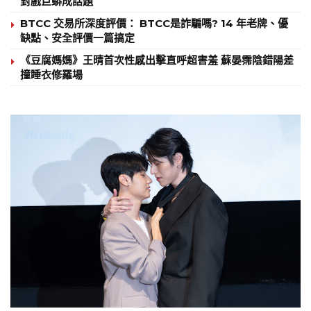
對戲巨蟒成話題
BTCC 交易所深度評價： BTCC是詐騙嗎? 14 年老牌、優
缺點、安全評價一篇搞定
《豆腐媽媽》王晴首次性感出擊直呼超害羞 蘇晏霈陰錯陽差
撞睡衣修羅場