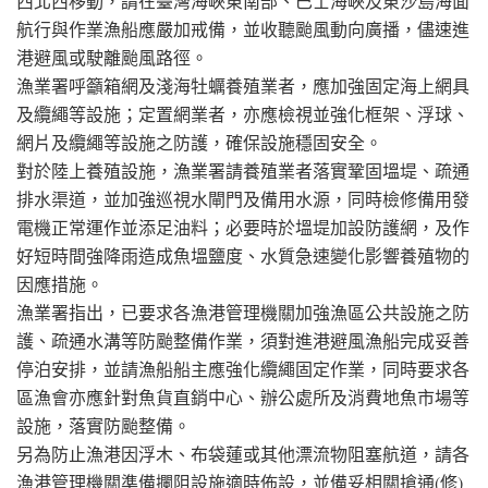
西北西移動，請在臺灣海峽東南部、巴士海峽及東沙島海面
航行與作業漁船應嚴加戒備，並收聽颱風動向廣播，儘速進
港避風或駛離颱風路徑。
漁業署呼籲箱網及淺海牡蠣養殖業者，應加強固定海上網具
及纜繩等設施；定置網業者，亦應檢視並強化框架、浮球、
網片及纜繩等設施之防護，確保設施穩固安全。
對於陸上養殖設施，漁業署請養殖業者落實鞏固塭堤、疏通
排水渠道，並加強巡視水閘門及備用水源，同時檢修備用發
電機正常運作並添足油料；必要時於塭堤加設防護網，及作
好短時間強降雨造成魚塭鹽度、水質急速變化影響養殖物的
因應措施。
漁業署指出，已要求各漁港管理機關加強漁區公共設施之防
護、疏通水溝等防颱整備作業，須對進港避風漁船完成妥善
停泊安排，並請漁船船主應強化纜繩固定作業，同時要求各
區漁會亦應針對魚貨直銷中心、辦公處所及消費地魚市場等
設施，落實防颱整備。
另為防止漁港因浮木、布袋蓮或其他漂流物阻塞航道，請各
漁港管理機關準備攔阻設施適時佈設，並備妥相關搶通(修)