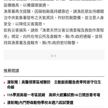
設備機具，以備儘速搶通。
漁業署再次提醒，因薇帕颱風持續靠近，請漁民朋友持續關
注中央氣象署發布之天氣資訊，作好防颱整備，並注意人身
安全，以降低災害風險。
如有災害損失，請依「漁業天然災害災情查報及救助作業程
序」規定，向所在地公所及直轄市、縣(市)政府通報，並保
持與漁業署及直轄市、縣(市)政府密切聯繫。
廣告
推薦閱讀
漾新聞｜高醫領軍區域聯防 主動脈剝離急救零時差守住生
命線
115學測高雄一考區就緒 高師大統籌試務16日開放看考場
漾新聞|內門野森動物學校本週六起試營運