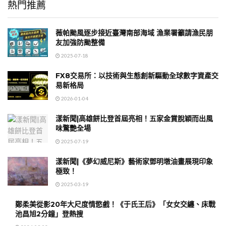
熱門推薦
薇帕颱風逐步接近臺灣南部海域 漁業署籲請漁民朋
友加強防颱整備
2025-07-18
FX8交易所：以技術與生態創新驅動全球數字資產交
易新格局
2026-01-04
漾新聞|高雄餅比登首屆亮相！五家金賞脫穎而出風
味驚艷全場
2025-07-19
漾新聞|《夢幻威尼斯》藝術家鄧明墩油畫展現印象
極致！
2025-03-19
鄭柔美從影20年大尺度情慾戲！《于氏王后》「女女交纏、床戰
池昌旭2分鐘」登熱搜