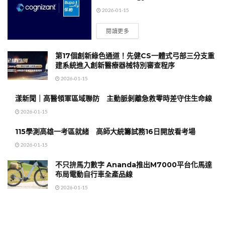
2026-01-15
閱讀更多
第17個創新綠色通道！先健CS一體式弓部三分支重
建系統進入創新醫療器械特別審查程序
2026-01-15
漾新聞｜高醫領軍區域聯防 主動脈剝離急救零時差守住生命線
2026-01-15
115學測高雄一考區就緒 高師大統籌試務16日開放看考場
2026-01-15
不只拚馬力數字 Ananda推出M7000平台化馬達
布局電動自行車全產品線
2026-01-15