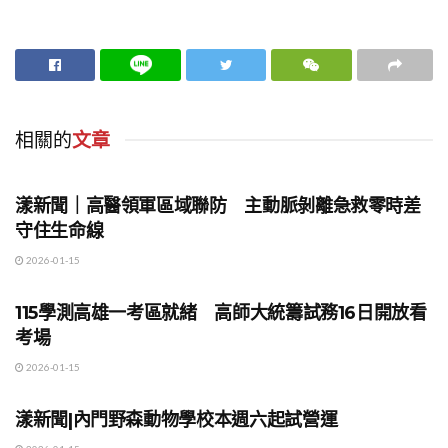
相關的
文章
地方時事
漾新聞｜高醫領軍區域聯防 主動脈剝離急救零時差
守住生命線
2026-01-15
地方時事
115學測高雄一考區就緒 高師大統籌試務16日開放看
考場
2026-01-15
地方時事
漾新聞|內門野森動物學校本週六起試營運