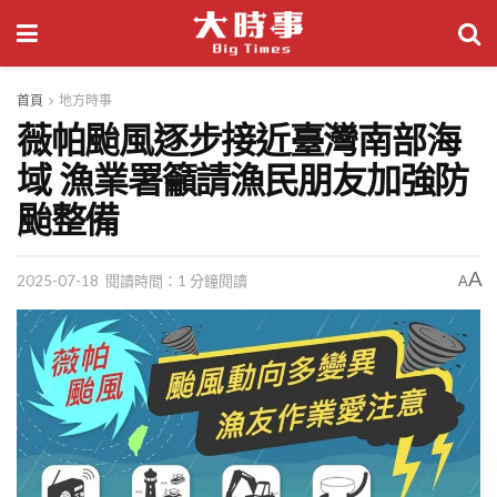
首頁
地方時事
薇帕颱風逐步接近臺灣南部海
域 漁業署籲請漁民朋友加強防
颱整備
A
2025-07-18
閱讀時間：1 分鐘閱讀
A