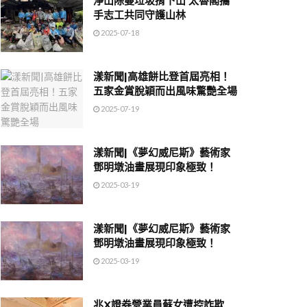
淨山除蔓垃圾揹下山 太魯閣攜
手志工共同守護山林
2025-07-18
漾新聞|高雄餅比登首屆亮相！
五家金賞脫穎而出風味驚艷全場
2025-07-19
漾新聞|《夢幻威尼斯》藝術家
鄧明墩油畫展現印象極致！
2025-03-19
漾新聞|《夢幻威尼斯》藝術家
鄧明墩油畫展現印象極致！
2025-03-19
兆X證券營業員蘇女遭控詐欺