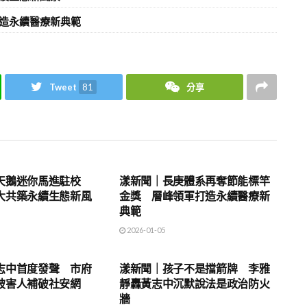
造永續醫療新典範
Tweet
81
分享
地方時事
天鵝迷你馬進駐校
漾新聞｜長庚體系再奪節能標竿
大共築永續生態新風
金獎 層峰領軍打造永續醫療新
典範
2026-01-05
地方時事
志中首度發聲 市府
漾新聞｜孩子不是擋箭牌 李雅
被害人補破社安網
靜轟黃志中沉默說法是政治防火
牆