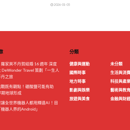
2026-01-05
章
分類
羅家英不丹賀結婚 16 週年 深度
健康與運動
未分類
DeWonder Travel 策劃「一生人
國際時事
生活與消
不丹之旅
地方時事
科技與產
挑戰既有觀點！硼酸鹽可能有助
影劇與娛樂
藝術與教
早期地球形成
旅遊與美食
金融與財
讓全世界機器人都用輝達AI！目
機器人界的Android」