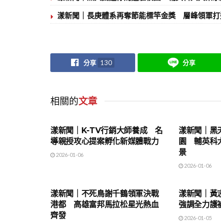
漾新聞｜長庚體系再奪節能標竿金獎 層峰領軍打
分享
130
分享
相關的
文章
地方時事
地方時事
漾新聞｜K-TV行銷大師養成 名
漾新聞｜黑
導親授攻心提案孵化新媒體戰力
園 輔英科
景
2026-01-06
2026-01-06
地方時事
地方時事
漾新聞｜不死鳥謝千鶴領軍決戰
漾新聞｜黃
港都 高雄富邦馬拉松星光熱血
強調全力護
齊發
2026-01-05