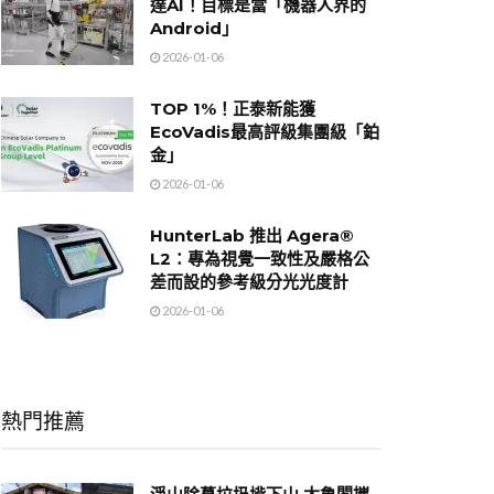
達AI！目標是當「機器人界的
Android」
2026-01-06
TOP 1%！正泰新能獲
EcoVadis最高評級集團級「鉑
金」
2026-01-06
HunterLab 推出 Agera®
L2：專為視覺一致性及嚴格公
差而設的參考級分光光度計
2026-01-06
熱門推薦