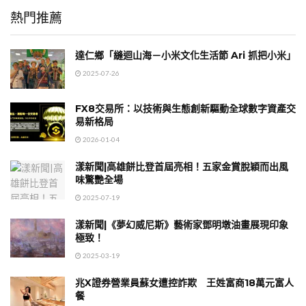
熱門推薦
達仁鄉「縫迴山海－小米文化生活節 Ari 抓把小米」
2025-07-26
FX8交易所：以技術與生態創新驅動全球數字資產交
易新格局
2026-01-04
漾新聞|高雄餅比登首屆亮相！五家金賞脫穎而出風
味驚艷全場
2025-07-19
漾新聞|《夢幻威尼斯》藝術家鄧明墩油畫展現印象
極致！
2025-03-19
兆X證券營業員蘇女遭控詐欺 王姓富商18萬元富人
餐