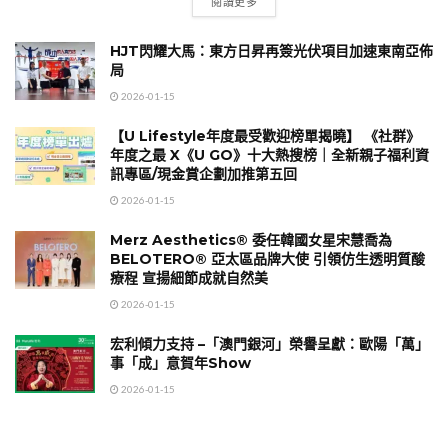
閱讀更多
HJT閃耀大馬：東方日昇再簽光伏項目加速東南亞佈
局
2026-01-15
【U Lifestyle年度最受歡迎榜單揭曉】 《社群》
年度之最 X《U GO》十大熱搜榜｜全新親子福利資
訊專區/現金賞企劃加推第五回
2026-01-15
Merz Aesthetics® 委任韓國女星宋慧喬為
BELOTERO® 亞太區品牌大使 引領仿生透明質酸
療程 宣揚細節成就自然美
2026-01-15
宏利傾力支持 –「澳門銀河」榮譽呈獻：歐陽「萬」
事「成」意賀年Show
2026-01-15