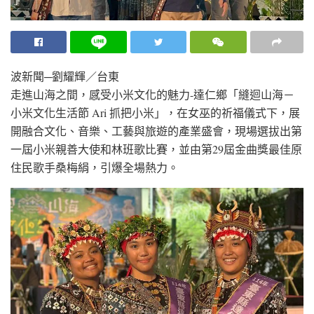
波新聞─劉耀輝／台東
走進山海之間，感受小米文化的魅力-達仁鄉「縫迴山海－
小米文化生活節 Ari 抓把小米」，在女巫的祈福儀式下，展
開融合文化、音樂、工藝與旅遊的產業盛會，現場選拔出第
一屆小米親善大使和林班歌比賽，並由第29屆金曲獎最佳原
住民歌手桑梅絹，引爆全場熱力。