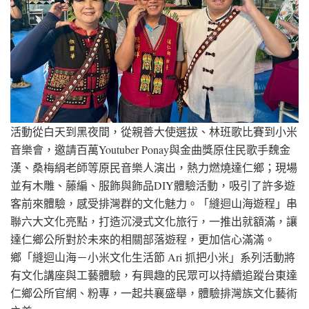
活動從白天到黑夜間，從親善大使選拔、林班歌比賽到小米
音樂會，邀請百萬Youtuber Ponay與金曲獎原住民歌手魏金
漢、桑梅絹老師等原民音樂人演出，熱力燃燒達仁鄉；現場
並有木雕、藤編、服飾與飾品DIY體驗活動，吸引了許多遊
客前來體驗，感受排灣群的文化魅力。「縫迴山海遊程」串
聯六大文化亮點，打造沉浸式文化旅行，一推出就額滿，讓
達仁鄉公所對於未來的相關部落遊程，更加信心滿滿。
鄉「縫迴山海－小米文化生活節 Ari 抓把小米」系列活動將
有文化講座與工藝體驗，有興趣的民眾可以持續追蹤台東達
仁鄉公所官網、粉專，一起共襄盛舉，體驗排灣族文化藝術