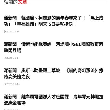
相關的
文章
地方時事
漾新聞｜韓國瑜、柯志恩的馬年春聯來了！「馬上成
功」「幸福雄讚」明天15日要就搶快！
2026-01-14
地方時事
漾新聞｜情緒也能說英語 河堤國小SEL國際教育週
熱鬧登場
2026-01-14
地方時事
漾新聞｜奧斯卡動畫躍上草坡 《喵的奇幻漂流》療
癒高美館之夜
2026-01-14
地方時事
漾新聞｜離岸風電國際人才班開課 青年零元轉職搶
進綠金職場