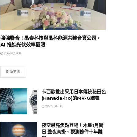
強強聯合！晶泰科技與晶科能源共建合資公司，
AI 推進光伏效率極限
2026-01-08
閱讀更多
卡西歐推出采用日本傳統花田色
(Hanada-iro)的MR-G腕表
2026-01-08
夜空最亮焦點登場！木星1月衝
日 整夜高掛、觀測條件十年難