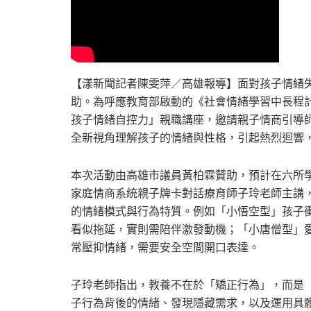
【漾新聞記者陳雯萍／高雄報導】面對孩子情緒
助。為呼應教育部啟動的《社會情緒學習中長程
孩子情緒自控力」親職講座，邀請親子情商引導
全新視角理解孩子的情緒與性格，引起熱烈迴響
本次活動由高雄市議員黃柏霖贊助，預計在六所學
家庭情商系統親子牌卡對話療育師子玲老師主講
的情緒模式與行為特質。例如「小悟空型」孩子
看似拖延，實則需陪伴激發動機；「小唐僧型」
常壓抑情緒，需要安全空間開口表達。
子玲老師指出，教養不在於「矯正行為」，而是
子行為背後的情緒、發現隱藏需求，以及運用具