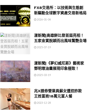
FX8交易所：以技術與生態創
新驅動全球數字資產交易新格局
2026-01-04
漾新聞|高雄餅比登首屆亮相！
五家金賞脫穎而出風味驚艷全場
2025-07-19
漾新聞|《夢幻威尼斯》藝術家
鄧明墩油畫展現印象極致！
2025-03-19
兆X證券營業員蘇女遭控詐欺
王姓富商18萬元富人餐
2023-12-28