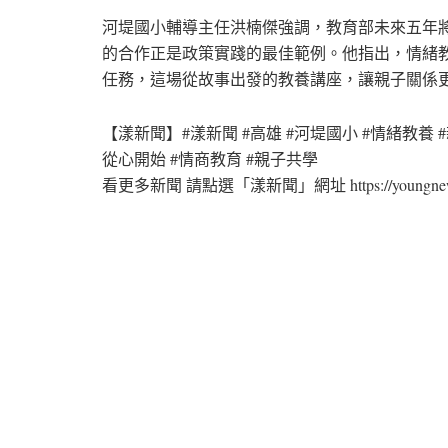
河堤國小輔導主任洪楠傑強調，教育部未來五年
的合作正是政策實踐的最佳範例。他指出，情緒
任務，這場從故事出發的教養講座，讓親子關係
【漾新聞】#漾新聞 #高雄 #河堤國小 #情緒教養 
從心開始 #情商教育 #親子共學
看更多新聞 請點選「漾新聞」網址 https://youngnews36