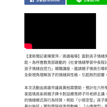
分享到Facebook
分享到LINE
【漾新聞記者陳雯萍／高雄報導】面對孩子情緒
助。為呼應教育部啟動的《社會情緒學習中長程
孩子情緒自控力」親職講座，邀請親子情商引導
全新視角理解孩子的情緒與性格，引起熱烈迴響
本次活動由高雄市議員黃柏霖贊助，預計在六所學
家庭情商系統親子牌卡對話療育師子玲老師主講
的情緒模式與行為特質。例如「小悟空型」孩子
看似拖延，實則需陪伴激發動機；「小唐僧型」