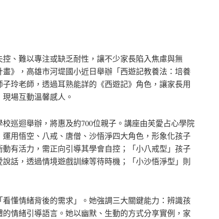
失控、難以專注或缺乏耐性，讓不少家長陷入焦慮與無
計畫》，高雄市河堤國小近日舉辦「西遊記教養法：培養
師子玲老師，透過耳熟能詳的《西遊記》角色，讓家長用
，現場互動溫馨感人。
校巡迴舉辦，將惠及約700位親子。講座由芙愛占心學院
，運用悟空、八戒、唐僧、沙悟淨四大角色，形象化孩子
衝動有活力，需正向引導其學會自控；「小八戒型」孩子
愛說話，透過情境遊戲訓練等待時機；「小沙悟淨型」則
「看懂情緒背後的需求」。她強調三大關鍵能力：辨識孩
體的情緒引導語言。她以幽默、生動的方式分享實例，家