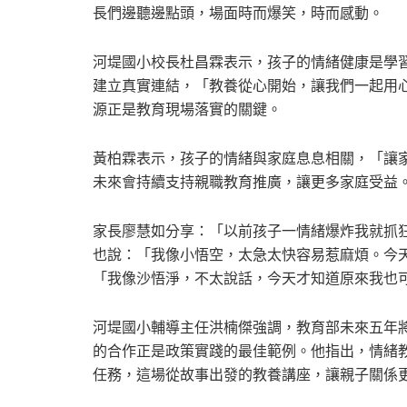
長們邊聽邊點頭，場面時而爆笑，時而感動。
河堤國小校長杜昌霖表示，孩子的情緒健康是學
建立真實連結，「教養從心開始，讓我們一起用
源正是教育現場落實的關鍵。
黃柏霖表示，孩子的情緒與家庭息息相關，「讓
未來會持續支持親職教育推廣，讓更多家庭受益
家長廖慧如分享：「以前孩子一情緒爆炸我就抓
也說：「我像小悟空，太急太快容易惹麻煩。今
「我像沙悟淨，不太說話，今天才知道原來我也
河堤國小輔導主任洪楠傑強調，教育部未來五年
的合作正是政策實踐的最佳範例。他指出，情緒
任務，這場從故事出發的教養講座，讓親子關係