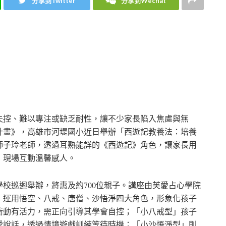
分享到Twitter
分享到Wechat
失控、難以專注或缺乏耐性，讓不少家長陷入焦慮與無
計畫》，高雄市河堤國小近日舉辦「西遊記教養法：培養
師子玲老師，透過耳熟能詳的《西遊記》角色，讓家長用
，現場互動溫馨感人。
校巡迴舉辦，將惠及約700位親子。講座由芙愛占心學院
，運用悟空、八戒、唐僧、沙悟淨四大角色，形象化孩子
衝動有活力，需正向引導其學會自控；「小八戒型」孩子
愛說話，透過情境遊戲訓練等待時機；「小沙悟淨型」則