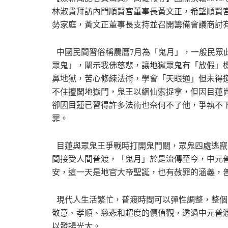
林淑貴拜訪內門順賢宮董事長黃文正，希望順賢
勢家庭，黃文正董事長支持並召開籌備會議商討
中國民間習俗稱農曆7月為「鬼月」，一般民眾
眾鬼」，闡示我佛慈悲，讓地獄眾鬼有「放假」
鼻地獄，苦心修練法術，學會「天眼通」但未得
不住擅闖地獄門，鬼王以綑仙索捉拿，但因目蓮
卻因目蓮已習得許多法術也奈何不了他，爭執不
罪。
目蓮與眾鬼王爭戰時打開鬼門關，眾鬼四處逃竄
間接受人間普渡，「鬼月」於是流傳至今，中元
安，這一天是地官大帝聖誕，也有赦罪的涵義，
現代人生活繁忙，普渡時間可以彈性調整，整個
敬意、孝順、慈悲和超度的價值觀，透過中元普
以發揚光大。