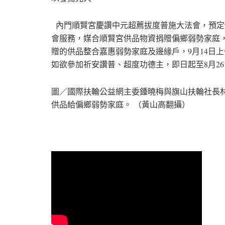
內門順賢宮慶讚中元超薦拔度普施大法會，預定9
會服務，媒合順賢宮供品物資捐贈偏鄉弱勢家庭
贈的供品整合嘉惠弱勢家庭及邊緣戶，9月14日
如欲參加祈安讚普、超度功德主，即日起至8月26日洽詢旗
圖／國際扶輪公益網主委鍾曉梅與旗山扶輪社長
供品給偏鄉弱勢家庭。 （黃山高翻攝）