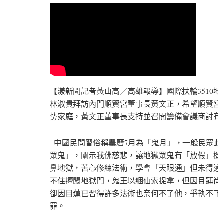
【漾新聞記者黃山高／高雄報導】國際扶輪3510
林淑貴拜訪內門順賢宮董事長黃文正，希望順賢
勢家庭，黃文正董事長支持並召開籌備會議商討
中國民間習俗稱農曆7月為「鬼月」，一般民眾
眾鬼」，闡示我佛慈悲，讓地獄眾鬼有「放假」
鼻地獄，苦心修練法術，學會「天眼通」但未得
不住擅闖地獄門，鬼王以綑仙索捉拿，但因目蓮
卻因目蓮已習得許多法術也奈何不了他，爭執不
罪。