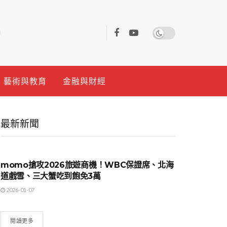
藝術與教育
金融與財經
最新新聞
影劇與娛樂
momo搶攻2026旅遊商機！WBC保證席、北海
道戲雪、三大蟹吃到飽免3萬
2026-01-07
閱讀更多