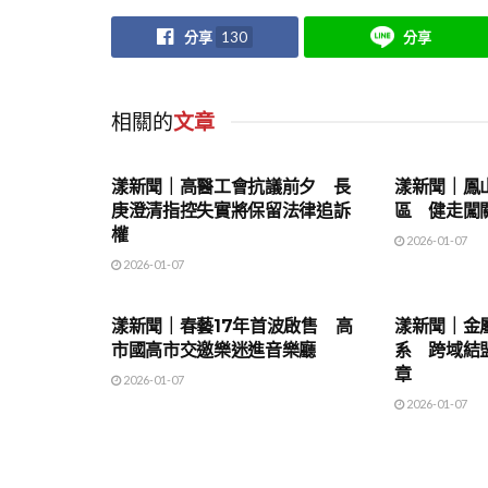
分享
130
分享
相關的
文章
地方時事
地方時事
漾新聞｜高醫工會抗議前夕 長
漾新聞｜鳳
庚澄清指控失實將保留法律追訴
區 健走闖
權
2026-01-07
2026-01-07
地方時事
地方時事
漾新聞｜春藝17年首波啟售 高
漾新聞｜金
市國高市交邀樂迷進音樂廳
系 跨域結
章
2026-01-07
2026-01-07