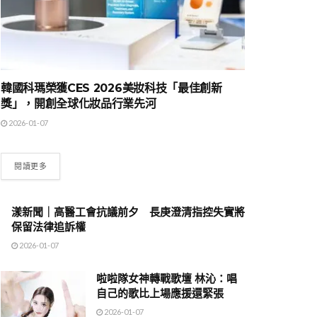
韓國科瑪榮獲CES 2026美妝科技「最佳創新
獎」，開創全球化妝品行業先河
2026-01-07
閱讀更多
漾新聞｜高醫工會抗議前夕 長庚澄清指控失實將
保留法律追訴權
2026-01-07
啦啦隊女神轉戰歌壇 林沁：唱
自己的歌比上場應援還緊張
2026-01-07