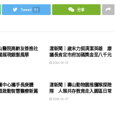
Tweet
81
分享
地方時事
山醫院高齡友善進社
漾新聞｜歲末力挺清潔英雄 康
關展現銀髮風華
議長肯定市府加碼獎金至八千元
2026-01-07
地方時事
屬中心攜手長庚體
漾新聞｜壽山動物園推獼猴探險
盟啟動智慧醫療新篇
隊 人猴共存教育走入園區日常
2026-01-07