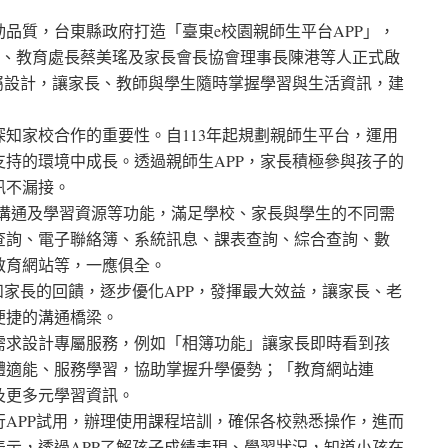
品質，台東縣政府打造「臺東e校園親師生平台APP」，
銘風、教育處長蔡美瑤及家長會長協會理事長陳港等人正式啟
專屬設計，讓家長、教師與學生隨時掌握學習與生活資訊，建
知家校合作的重要性。自113年起規劃親師生平台，運用
持的環境中成長。透過親師生APP，家長積極參與孩子的
訊不漏接。
、溝通及學習資源等功能，滿足學校、家長與學生的不同需
查詢、電子聯絡簿、系統訊息、課表查詢、綜合查詢、數
教育網站等，一應俱全。
和家長的回饋，逐步優化APP，發揮最大效益，讓家長、老
便捷的溝通橋梁。
需求設計專屬服務，例如「相簿功能」讓家長即時看到孩
體適能、服務學習，協助掌握升學優勢；「教育網站連
及更多元學習資訊。
APP試用，辦理使用課程培訓，確保各校熟悉操作，進而
示，透過APP了解孩子成績表現、學習狀況，知道小孩在