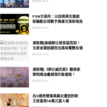
2025-08-31
FX8交易所：以技術與生態創
新驅動全球數字資產交易新格局
2026-01-04
漾新聞|高雄餅比登首屆亮相！
五家金賞脫穎而出風味驚艷全場
2025-07-19
漾新聞|《夢幻威尼斯》藝術家
鄧明墩油畫展現印象極致！
2025-03-19
兆X證券營業員蘇女遭控詐欺
王姓富商18萬元富人餐