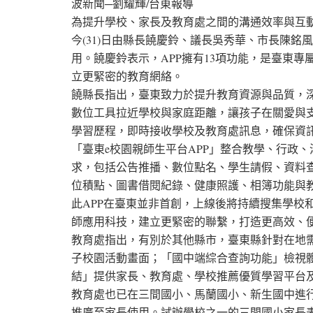
波新聞─劉耀輝/台東報導
為提升學校、家長及教育處之間的溝通效率與互動
今(31)日由縣長饒慶鈴、議長吳秀華、市長陳
用。饒慶鈴表示，APP擁有13項功能，是臺東
立更緊密的教育網絡。
饒縣長指出，臺東致力於提升教育資源與品質，深
數位工具拉近學校與家庭距離，讓孩子在關愛與支
學習歷程，即時接收學校及教育處訊息，確保資
「臺東e校園親師生平台APP」整合教學、行政
求，包括公告推播、數位點名、學生請假、資料
位積點、圖書借閱紀錄、健康照護、相簿功能與
此APP在臺東並非首創，上線後將持續搜集學校
師應用科技，建立更緊密的聯繫，打造更高效、
教育處指出，有別於其他縣市，臺東縣針對在地
子校園活動畫面；「國中端綜合查詢功能」檢視
結」提供家長、教育處、學校推薦優質學習平台
教育處也已在三間國小、馬蘭國小、新生國中進行
推廣至家長使用。試辦學校之一的三間國小家長表