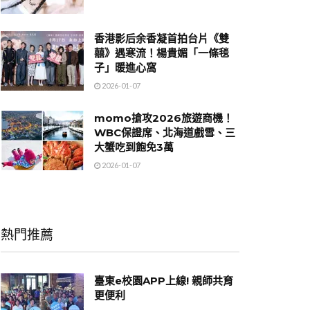
香港影后余香凝首拍台片《雙
囍》遇寒流！楊貴媚「一條毯
子」暖進心窩
2026-01-07
momo搶攻2026旅遊商機！
WBC保證席、北海道戲雪、三
大蟹吃到飽免3萬
2026-01-07
熱門推薦
臺東e校園APP上線! 親師共育
更便利