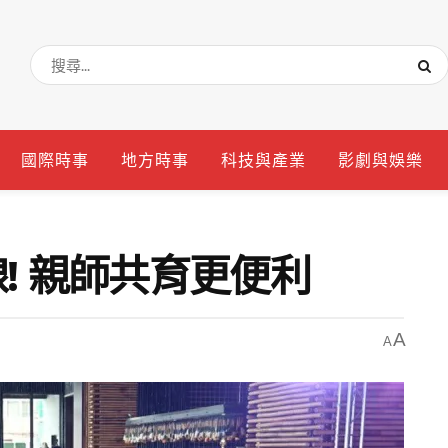
國際時事
地方時事
科技與產業
影劇與娛樂
! 親師共育更便利
A
A