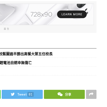
廣告
治校藍圖過半勝出高餐大第五任校長
鋰電池自燃幸無傷亡
Tweet
81
分享