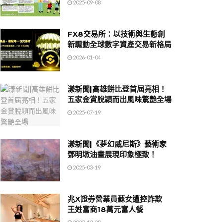
2025-09-08
FX8交易所：以技術與生態創
新驅動全球數字資產交易新格局
2026-01-04
漾新聞|高雄餅比登首屆亮相！
五家金賞脫穎而出風味驚艷全場
2025-07-19
漾新聞|《夢幻威尼斯》藝術家
鄧明墩油畫展現印象極致！
2025-03-19
兆X證券營業員蘇女遭控詐欺
王姓富商18萬元富人餐