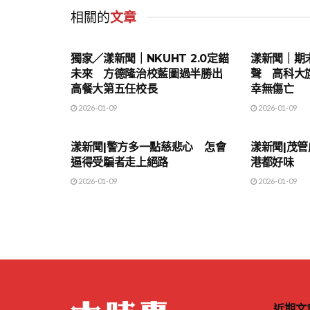
相關的
文章
地方時事
地方時事
獨家／漾新聞｜NKUHT 2.0定錨
漾新聞｜期
未來 方德隆治校藍圖過半勝出
聲 高科大
高餐大第五任校長
幸無傷亡
2026-01-09
2026-01-09
地方時事
地方時事
漾新聞|警方多一點慈悲心 怎會
漾新聞|茂
逼得受騙者走上絕路
港都好味
2026-01-09
2026-01-09
近期文