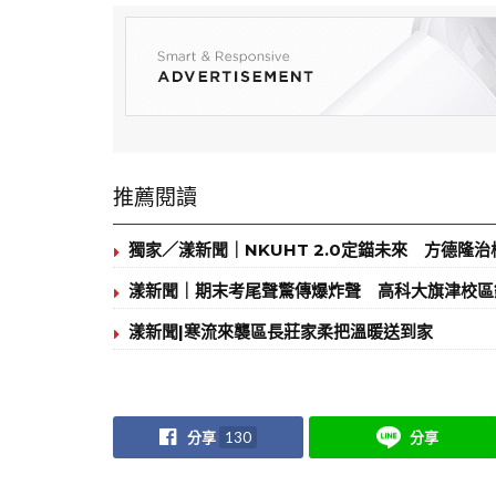
推薦閱讀
獨家／漾新聞｜NKUHT 2.0定錨未來 方德隆
漾新聞｜期末考尾聲驚傳爆炸聲 高科大旗津校區
漾新聞|寒流來襲區長莊家柔把溫暖送到家
分享
130
分享