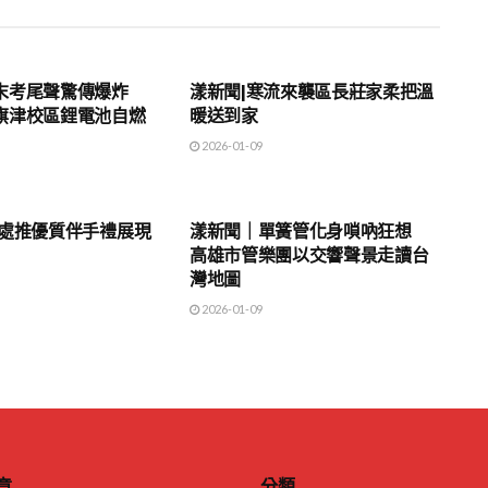
地方時事
末考尾聲驚傳爆炸
漾新聞|寒流來襲區長莊家柔把溫
旗津校區鋰電池自燃
暖送到家
2026-01-09
地方時事
管處推優質伴手禮展現
漾新聞｜單簧管化身嗩吶狂想
高雄市管樂團以交響聲景走讀台
灣地圖
2026-01-09
章
分類