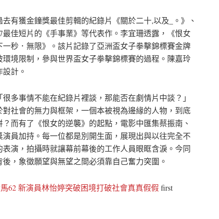
去有獲金鐘獎最佳剪輯的紀錄片《關於二十,以及_。》、
57最佳短片的《手事業》等代表作。李宜珊透露，《恨女
《下一秒．無限》。該片記錄了亞洲盃女子拳擊錦標賽金牌
破環境限制，參與世界盃女子拳擊錦標賽的過程。陳嘉玲
作設計。
「很多事情不能在紀錄片裡談，那能否在劇情片中談？」
於對社會的無力與框架，一個本被視為邊緣的人物，到底
拼？而有了《恨女的逆襲》的起點，電影中匯集蔡振南、
獎演員加持。每一位都是別開生面，展現出與以往完全不
的表演，拍攝時就讓幕前幕後的工作人員眼眶含淚。今同
背後，象徵願望與無望之間必須靠自己奮力突圍。
馬62 新演員林怡婷突破困境打破社會真真假假
first