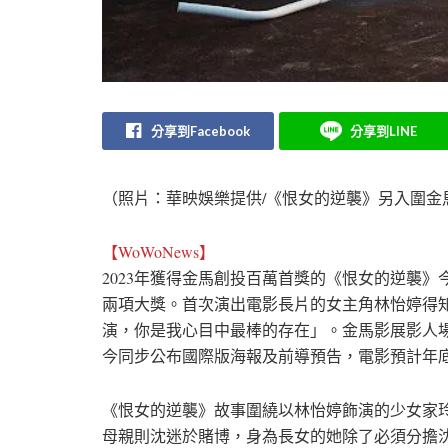
分享到Facebook
分享到LINE
（照片：華映娛樂提供/《恨女的逆襲》另入圍金
【WoWoNews】
2023年獲得金馬創投百萬首獎的《恨女的逆襲》
兩項大獎。首次演出電影長片的女主角林怡婷得
演，你是我心目中最棒的存在」。金馬影展影人
今同步公布國際版海報及前導預告，電影預計年
《恨女的逆襲》故事圍繞以林怡婷飾演的少女家
母親則沈迷於賭博，身為長女的她除了必須分擔