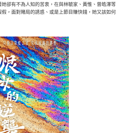
著她卻有不為人知的苦衷，在與林毓家、黃惟、曾皓澤等
假假，面對賭局的誘惑、或是上節目賺快錢，她又該如何