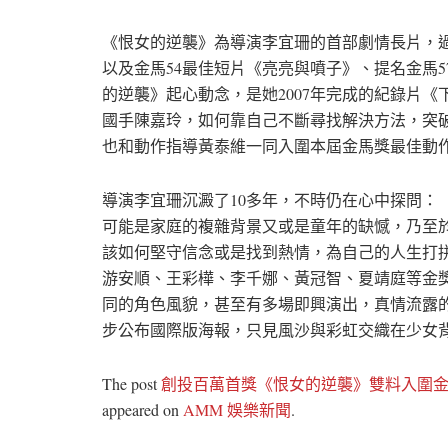
《恨女的逆襲》為導演李宜珊的首部劇情長片，過
以及金馬54最佳短片《亮亮與噴子》、提名金馬
的逆襲》起心動念，是她2007年完成的紀錄片
國手陳嘉玲，如何靠自己不斷尋找解決方法，突
也和動作指導黃泰維一同入圍本屆金馬獎最佳動
導演李宜珊沉澱了10多年，不時仍在心中探問：
可能是家庭的複雜背景又或是童年的缺憾，乃至
該如何堅守信念或是找到熱情，為自己的人生打
游安順、王彩樺、李千娜、黃冠智、夏靖庭等金
同的角色風貌，甚至有多場即興演出，真情流露
步公布國際版海報，只見風沙與彩虹交織在少女
The post
創投百萬首獎《恨女的逆襲》雙料入圍金
appeared on
AMM 娛樂新聞
.