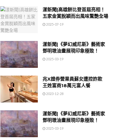
漾新聞|高雄餅比登首屆亮相！
五家金賞脫穎而出風味驚艷全場
2025-07-19
漾新聞|《夢幻威尼斯》藝術家
鄧明墩油畫展現印象極致！
2025-03-19
兆X證券營業員蘇女遭控詐欺
王姓富商18萬元富人餐
2023-12-28
漾新聞|《夢幻威尼斯》藝術家
鄧明墩油畫展現印象極致！
2025-03-19