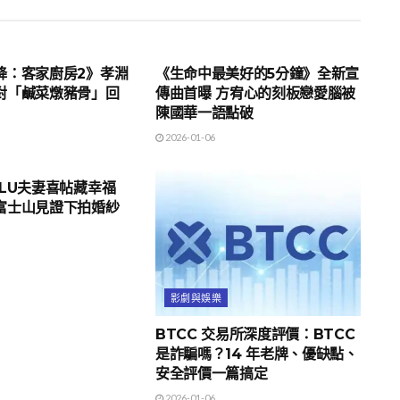
影劇與娛樂
降：客家廚房2》孝淵
《生命中最美好的5分鐘》全新宣
對「鹹菜燉豬骨」回
傳曲首曝 方宥心的刻板戀愛腦被
陳國華一語點破
2026-01-06
ULU夫妻喜帖藏幸福
富士山見證下拍婚紗
影劇與娛樂
BTCC 交易所深度評價：BTCC
是詐騙嗎？14 年老牌、優缺點、
安全評價一篇搞定
2026-01-06