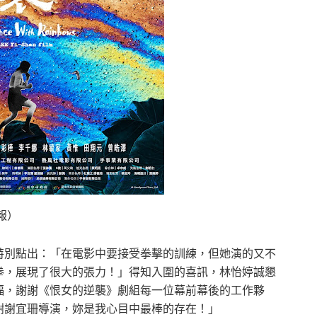
報）
特別點出：「在電影中要接受拳擊的訓練，但她演的又不
拳，展現了很大的張力！」得知入圍的喜訊，林怡婷誠懇
福，謝謝《恨女的逆襲》劇組每一位幕前幕後的工作夥
謝謝宜珊導演，妳是我心目中最棒的存在！」