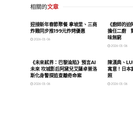
相關的
文章
影劇與娛樂
影劇與娛樂
迎接新年春節聚餐 拿坡里、三商
《廚師的迫
炸雞同步推199元炸烤優惠
擔任二廚 
味無窮
2026-01-06
2026-01-06
影劇與娛樂
影劇與娛樂
《未來弒界：巴黎淪陷》預言AI
陳漢典、L
未來 坎城影后阿黛兒艾薩卓普洛
寓意！日本
斯化身警探追查離奇命案
照
2026-01-06
2026-01-06