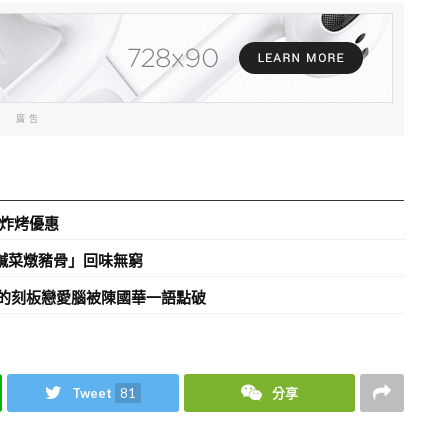
廣告
元炸烤優惠
鹹菜燉豬骨」回味無窮
心的刻板戀愛腦被陳國華一語點破
Tweet
81
分享