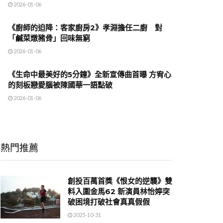
2026-01-06
《廚師的迫降：客家廚房2》孝淵擔任二廚 對
「鹹菜燉豬骨」回味無窮
2026-01-06
《生命中最美好的5分鐘》全新宣傳曲首曝 方宥心
的刻板戀愛腦被陳國華一語點破
2026-01-06
熱門推薦
創投百萬首獎《恨女的逆襲》雙
料入圍金馬62 新演員林怡婷突
破困境打破社會真真假假
2025-10-31