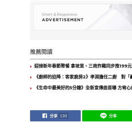
推薦閱讀
迎接新年春節聚餐 拿坡里、三商炸雞同步推199
《廚師的迫降：客家廚房2》孝淵擔任二廚 對「
《生命中最美好的5分鐘》全新宣傳曲首曝 方宥
分享
130
分享