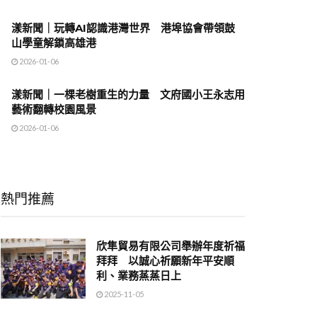
漾新聞｜玩轉AI認識港灣世界 港埠協會帶領鼓
山學童解鎖高雄港
2026-01-06
漾新聞｜一棵老樹重生的力量 文府國小王永志用
藝術翻轉校園風景
2026-01-06
熱門推薦
欣隼貿易有限公司舉辦年度祈福
拜拜 以誠心祈願新年平安順
利、業務蒸蒸日上
2025-11-05