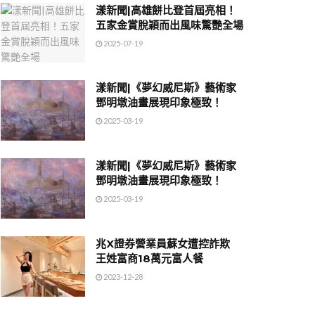
漾新聞|高雄餅比登首屆亮相！
五家金賞脫穎而出風味驚艷全場
2025-07-19
漾新聞|《夢幻威尼斯》藝術家
鄧明墩油畫展現印象極致！
2025-03-19
漾新聞|《夢幻威尼斯》藝術家
鄧明墩油畫展現印象極致！
2025-03-19
兆X證券營業員蘇女遭控詐欺
王姓富商18萬元富人餐
2023-12-28