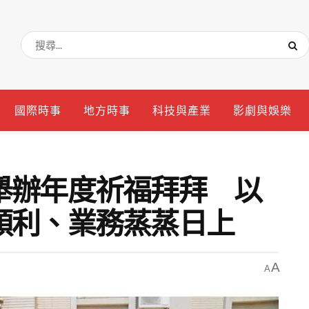
國際時事
地方時事
科技與產業
影劇與娛樂
舉辦年度祈福拜拜 以
順利、業務蒸蒸日上
A
A