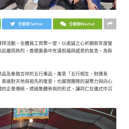
分享到Twitter
分享到Wechat
拜拜活動，全體員工齊聚一堂，以虔誠之心祈願新年度營
氛莊嚴而熱烈，香煙裊裊中充滿祝福與感恩的氣息，為新
供品及象徵吉祥的五行果品，寓意「五行相生、財運長
，表達對天地與祖先的敬意，也展現團隊的凝聚力與向心
續的企業傳統，透過集體參與的形式，讓同仁在儀式中沉
。