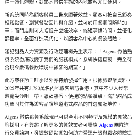
種一體化體驗，對熟悉微信生態的內地旅客尤其便利。
新系統同時為顧客與員工帶來顯著效益。顧客可按自己節奏
輕鬆點餐、瀏覽餐點圖片與介紹，並可於用餐期間隨時加
單；而門店則可大幅提升營運效率、縮短等候時間，並優化
翻檯率，全面打造現代化、以顧客為中心的餐飲體驗。
滿記甜品人力資源及行政經理梅先生表示：「Aigens 微信點
餐系統徹底改變了我們的服務模式。系統快捷直觀，完全符
合現今數碼餐飲環境中顧客的期望。」
此方案在節日旺季以外亦持續發揮作用。根據旅遊業資料，
2025年共有3,780萬名內地旅客到訪香港，其中不少人經常
遊覽尖沙咀一帶。憑藉熟悉、便捷的點餐體驗，滿記甜品成
功鞏固其作為遊客品嚐地道港式甜品的首選餐廳地位。
Aigens 微信點餐系統現已可供全港不同類型及規模的餐飲品
牌採用。有興趣了解更多的餐飲業者可聯絡
Aigens
團隊進
行免費諮詢，發掘數碼點餐如何助力營運升級與顧客體驗提