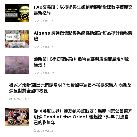
FX8交易所：以技術與生態創新驅動全球數字資產交
易新格局
2026-01-04
Aigens 透過微信點餐系統協助滿記甜品提升顧客體
驗
2026-03-16
漾新聞|《夢幻威尼斯》藝術家鄧明墩油畫展現印象
極致！
2025-03-19
獨家／漾新聞|邱元甫調陽明？七賢國中家長不捨要求留人 表態堅
決反對前金國中校長
2026-03-07
從《魔獸世界》隊友到彩虹戰友：魔獸同志公會東方
明珠 Pearl of the Orient 發起線下拜年 打造自
己的彩虹年 !
2026-02-15