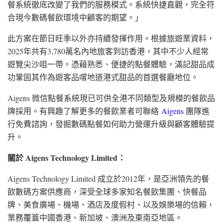
餐系統徹底改變了我們的服務模式。系統快捷直觀，完全符
合現今數碼餐飲環境中顧客的期望。」
此方案在節日旺季以外亦持續發揮作用。根據旅遊業資料，
2025年共有3,780萬名內地旅客到訪香港，其中不少人經常
遊覽尖沙咀一帶。憑藉熟悉、便捷的點餐體驗，滿記甜品成
功鞏固其作為遊客品嚐地道港式甜品的首選餐廳地位。
Aigens 微信點餐系統現已可供全港不同類型及規模的餐飲品
牌採用。有興趣了解更多的餐飲業者可聯絡
Aigens
團隊進
行免費諮詢，發掘數碼點餐如何助力營運升級與顧客體驗提
升。
關於
Aigens Technology Limited
：
Aigens Technology Limited 成立於2012年，是亞洲領先的餐
飲數碼方案供應商，深受全球多家知名餐飲集團、快餐品
牌、美食廣場、機場、酒店及度假村、以及娛樂場的信賴，
業務覆蓋
中國
香港、新加坡、澳洲及東南亞地區。