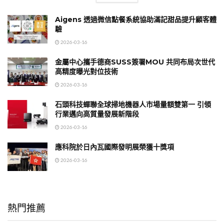
Aigens 透過微信點餐系統協助滿記甜品提升顧客體
驗
2026-03-16
金屬中心攜手德商SUSS簽署MOU 共同布局次世代
高精度曝光對位技術
2026-03-16
石頭科技蟬聯全球掃地機器人市場量額雙第一 引領
行業邁向高質量發展新階段
2026-03-16
應科院於日內瓦國際發明展榮獲十獎項
2026-03-16
熱門推薦