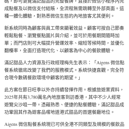
碼，即可瀏覽滿記甜品的完整餐牌，直接於微信小程序內完
成點餐及以微信支付結賬，全流程無需跳轉至外部頁面。這
種一體化體驗，對熟悉微信生態的內地旅客尤其便利。
新系統同時為顧客與員工帶來顯著效益。顧客可按自己節奏
輕鬆點餐、瀏覽餐點圖片與介紹，並可於用餐期間隨時加
單；而門店則可大幅提升營運效率、縮短等候時間，並優化
翻檯率，全面打造現代化、以顧客為中心的餐飲體驗。
滿記甜品人力資源及行政經理梅先生表示：「Aigens 微信點
餐系統徹底改變了我們的服務模式。系統快捷直觀，完全符
合現今數碼餐飲環境中顧客的期望。」
此方案在節日旺季以外亦持續發揮作用。根據旅遊業資料，
2025年共有3,780萬名內地旅客到訪香港，其中不少人經常
遊覽尖沙咀一帶。憑藉熟悉、便捷的點餐體驗，滿記甜品成
功鞏固其作為遊客品嚐地道港式甜品的首選餐廳地位。
Aigens 微信點餐系統現已可供全港不同類型及規模的餐飲品