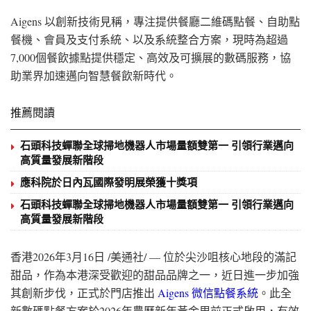
Aigens 以創新技術見稱，專注提供餐廳二維碼點餐、自助點
餐機、會員及支付系統、以及系統整合方案，現時為超過
7,000個餐飲據點提供穩定、高效及可擴展的數碼服務，協
助業界加速邁向智慧餐飲新時代。
推薦閱讀
石頭科技蟬聯全球掃地機器人市場量額雙第一 引領行業邁向
高質量發展新階段
應科院於日內瓦國際發明展榮獲十獎項
石頭科技蟬聯全球掃地機器人市場量額雙第一 引領行業邁向
高質量發展新階段
香港
2026年3月16日
/美通社/ — 位於尖沙咀核心地段的滿記
甜品，作為本港深受歡迎的甜品品牌之一，近日進一步加強
其創新步伐，正式於門店推出
Aigens 微信點餐系統
。此全
新數碼點餐方案於2026年農曆新年黃金周前正式啟用，有效