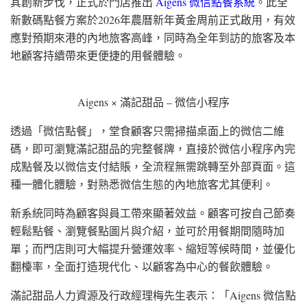
其創新步伐，正式於門店推出
Aigens 微信點餐系統
。此全
新數碼點餐方案於2026年農曆新年黃金周前正式啟用，有效
應對預期來港的內地旅客高峰，同時為全年到訪的旅客及本
地顧客持續帶來更便捷的用餐體驗。
Aigens × 滿記甜品 – 微信小程序
透過「微信點餐」，堂食顧客只需掃描桌面上的微信二維
碼，即可瀏覽滿記甜品的完整餐牌，直接於微信小程序內完
成點餐及以微信支付結賬，全流程無需跳轉至外部頁面。這
種一體化體驗，對熟悉微信生態的內地旅客尤其便利。
新系統同時為顧客與員工帶來顯著效益。顧客可按自己節奏
輕鬆點餐、瀏覽餐點圖片與介紹，並可於用餐期間隨時加
單；而門店則可大幅提升營運效率、縮短等候時間，並優化
翻檯率，全面打造現代化、以顧客為中心的餐飲體驗。
滿記甜品人力資源及行政經理梅先生表示：「Aigens 微信點