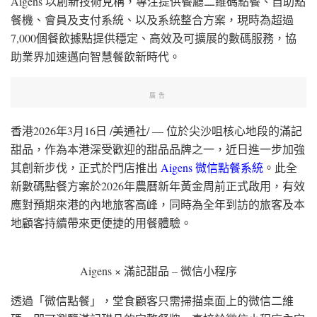
Aigens 以創新技術見稱，專注提供餐廳二維碼點餐、自助點
餐機、會員及支付系統、以及系統整合方案，現時為超過
7,000個餐飲據點提供穩定、高效及可擴展的數碼服務，協
助業界加速邁向智慧餐飲新時代。
廣告
香港
2026年3月16日
/美通社/ — 位於尖沙咀核心地段的滿記
甜品，作為本港深受歡迎的甜品品牌之一，近日進一步加強
其創新步伐，正式於門店推出
Aigens 微信點餐系統
。此全
新數碼點餐方案於2026年農曆新年黃金周前正式啟用，有效
應對預期來港的內地旅客高峰，同時為全年到訪的旅客及本
地顧客持續帶來更便捷的用餐體驗。
Aigens × 滿記甜品 – 微信小程序
透過「微信點餐」，堂食顧客只需掃描桌面上的微信二維