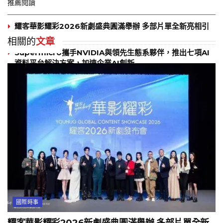
推薦閱讀
耀客華影耀彩2026新劇盛典圓滿舉辦 多部片單全新亮相引
發期待
相關的
文章
Supermicro攜手NVIDIA與領先生態系夥伴，推出七項AI
資料平台解決方案，加速企業AI創新
IBM 發布 2025 年度報告：行政總裁 Arvind Krishna 致
投資者的一封信
國際時事