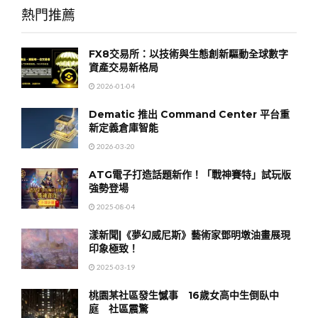
熱門推薦
FX8交易所：以技術與生態創新驅動全球數字
資產交易新格局
2026-01-04
Dematic 推出 Command Center 平台重
新定義倉庫智能
2026-03-20
ATG電子打造話題新作！「戰神賽特」試玩版
強勢登場
2025-08-04
漾新聞|《夢幻威尼斯》藝術家鄧明墩油畫展現
印象極致！
2025-03-19
桃園某社區發生憾事 16歲女高中生倒臥中
庭 社區震驚