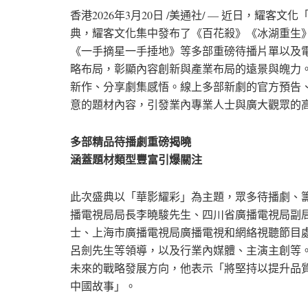
香港
2026年3月20日
/美通社/ — 近日，耀客文
典，耀客文化集中發布了《百花殺》《冰湖重生
《一手摘星一手捶地》等多部重磅待播片單以及電
略布局，彰顯內容創新與產業布局的遠景與魄力
新作、分享劇集感悟。線上多部新劇的官方預告
意的題材內容，引發業內專業人士與廣大觀眾的
多部精品待播劇重磅揭曉
涵蓋題材類型豐富引爆關注
此次盛典以「華影耀彩」為主題，眾多待播劇、
播電視局局長李曉駿先生、四川省廣播電視局副
士、上海市廣播電視局廣播電視和網絡視聽節目
呂劍先生等領導，以及行業內媒體、主演主創等
未來的戰略發展方向，他表示「將堅持以提升品質
中國故事」。