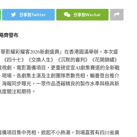
分享到Twitter
分享到Wechat
戰略齊發布
化「華影耀彩耀客2026新劇盛典」在香港圓滿舉辦。本次盛
》《四十七》《交換人生》《沉默的審判》《花開錦繡》
視劇、電影籌備項目，更重磅官宣AI劇集賽道的全新戰
。現場，各劇集主演及主創團隊悉數亮相，輪番登台推介
、海報同步曝光，一眾作品憑藉精良的製作水準與極具新
高度關注和期待。
籌備項目集中亮相，掀起不小熱潮。到場嘉賓有四川省廣