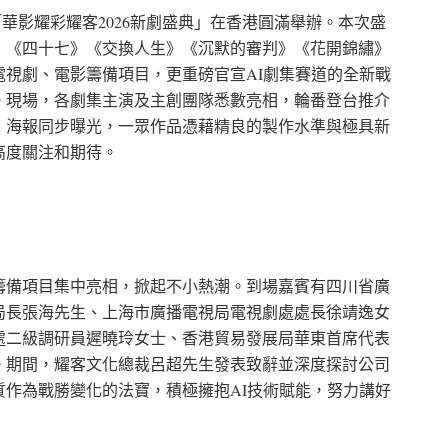
化「華影耀彩耀客2026新劇盛典」在香港圓滿舉辦。本次盛
》《四十七》《交換人生》《沉默的審判》《花開錦繡》
視劇、電影籌備項目，更重磅官宣AI劇集賽道的全新戰
。現場，各劇集主演及主創團隊悉數亮相，輪番登台推介
、海報同步曝光，一眾作品憑藉精良的製作水準與極具新
高度關注和期待。
籌備項目集中亮相，掀起不小熱潮。到場嘉賓有四川省廣
局長張海先生、上海市廣播電視局電視劇處處長徐靖逸女
處二級調研員遲曉玲女士、香港貿易發展局華東首席代表
。期間，耀客文化總裁呂超先生發表致辭並深度探討公司
作為戰勝變化的法寶，積極擁抱AI技術賦能，努力講好