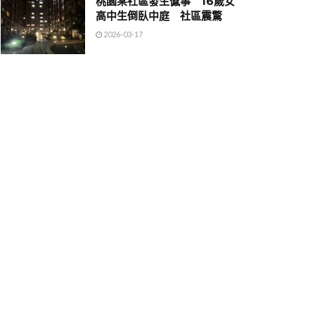
桃園某社區發生憾事 16歲女
高中生倒臥中庭 社區震驚
2026-03-17