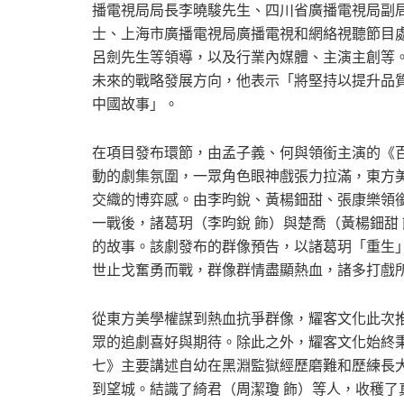
播電視局局長李曉駿先生、四川省廣播電視局副
士、上海市廣播電視局廣播電視和網絡視聽節目
呂劍先生等領導，以及行業內媒體、主演主創等
未來的戰略發展方向，他表示「將堅持以提升品質
中國故事」。
在項目發布環節，由孟子義、何與領銜主演的《
動的劇集氛圍，一眾角色眼神戲張力拉滿，東方
交織的博弈感。由李昀銳、黃楊鈿甜、張康樂領
一戰後，諸葛玥（李昀銳 飾）與楚喬（黃楊鈿甜
的故事。該劇發布的群像預告，以諸葛玥「重生
世止戈奮勇而戰，群像群情盡顯熱血，諸多打戲
從東方美學權謀到熱血抗爭群像，耀客文化此次
眾的追劇喜好與期待。除此之外，耀客文化始終
七》主要講述自幼在黑淵監獄經歷磨難和歷練長
到望城。結識了綺君（周潔瓊 飾）等人，收穫