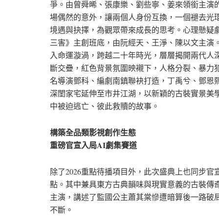
爭。由曾舜晞、張康樂、劉些寧、姜來領銜主演
場偶然的意外，讓兩個人身份互換，一個褪去光
境遇與抉擇，為觀眾帶來成長的思考。心理懸疑
三害》主創班底，由阮經天、王淨、陳以文主演。
入命運漩渦，跨越二十年時光，層層揭開兩代人
斷交疊，紅色背景氛圍映襯下，人格分裂、暴力
名導演鄧科、編劇南鎮聯袂打造，丁禹兮、鄧恩
深閨家宅延伸至市井江湖，以新穎的古裝實景美
中被迫逃亡、彼此救贖的故事。
構築全品類影視創作生態
重磅官宣入局AI劇集賽道
除了2026重點待播項目外，此次盛典上也同步
點。其中兼具東方古典韻味與現實意義的古裝傳
主演，講述了監國公主蕭其棠慘遭暗算後一路破
不斷。