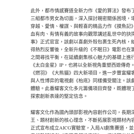
此外，都市情感賽道全新力作《愛的算法》發布了
三組都市男女為切面，深入探討親密關係困境，
穿越、愛情、權謀、與輕喜的精品力作《摸魚記
血有肉、有情有義的故事向觀眾講述亂世中的抉
事》正式官宣，該劇以喜劇外殼包裹生死內核，
得熱烈反響後，全新升級的《不眠日》電影也在
之間尋找平衡，在延續劇集核心魅力的基礎上進行
《太白金星》IP，也將以全新視角重塑西遊傳奇
《燃羽》《大熊貓》四大新項目，進一步豐富耀
與人性博弈的電視劇《枱底》同樣備受關注。該
體驗。此番耀客文化多元籌備項目齊發，既體現
探索創新表達的堅定信念。
耀客文化作為國內頭部影視內容創作公司，長期
王、題材創新的核心理念，不斷拓展影視題材內
正式宣布成立AICG實驗室，入局AI劇集賽道，