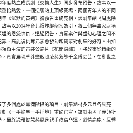
的年度熱血成長劇《交換人生》同步發布預告，故事以一
環重拾熱愛，一個逆襲站上頂級賽場，兩個青年人的不同
劇集《沉默的審判》攜預告重磅亮相，該劇集結《周處除
故事以2004年台北爆炸綁架案為引，將三個無辜家庭捲
深埋的恩怨情仇。透過預告，真實案件與虛幻心理之間不
犯罪、高能復仇等元素愈發勾起觀眾對劇集的好奇。由知
熙領銜主演的古裝公路片《花開錦繡》，將故事從精緻的
學，真實展現草莽鹽販趙凌與落魄千金傅庭芸，在亂世之
官宣了多個處於籌備階段的項目，劇集題材多元且各具亮
奇劇《一手摘星一手捶地》重磅官宣，該劇由孟子義領銜
局，最終憑藉智慧與風骨親手改寫命運，劇情高能、反轉