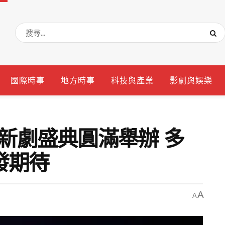
國際時事
地方時事
科技與產業
影劇與娛樂
6新劇盛典圓滿舉辦 多
發期待
A
A