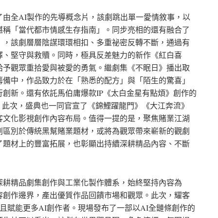
由全AI製作的先導概念片，該劇跳出單一愛情敘事，以
堪稱「當代都市情感生存指南」。同步亮相的還有融合了
》，該劇層層陰謀環環相扣、多重祕密反轉不斷，通過有
擇、堅守與救贖。同時，極具反差魅力的新作《紅白喜
給予觀眾重拾愛與被愛的勇氣。繼劇集《不眠日》播出取
籌備中，作品致力於在「熟悉的配方」與「陌生的驚喜」
創新。還有依託馬伯庸爆款IP《太白金星有點煩》創作的
。此次，盛典也一同官宣了《錦鯉躍龍門》《大江奔流》
客文化影視創作內容布局。值得一提的是，聚焦賭業江湖
劇區別於傳統黑幫賭業題材，或將為觀眾帶來嶄新的觀劇
了題材上的豐富拓展，也彰顯出持續深耕精品內容、不斷
深耕精品劇集創作與工業化製作體系，始終堅持內容為
容創作邊界，產出優質作品回饋市場和觀眾。此次，耀客
並且賦能更多AI創作者。現場發布了一部以AI全鏈條創作的