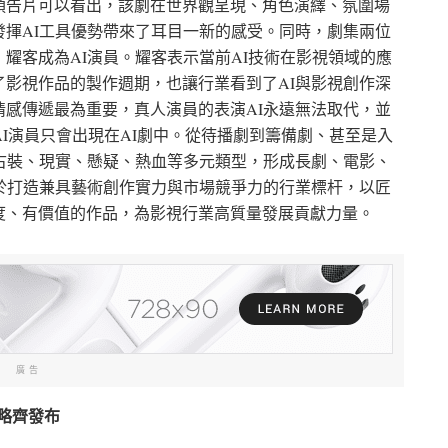
預告片可以看出，該劇在世界觀呈現、角色演繹、氛圍場
揮AI工具優勢帶來了耳目一新的感受。同時，劇集兩位
耀客成為AI演員。耀客表示當前AI技術在影視領域的應
影視作品的製作週期，也讓行業看到了AI與影視創作深
感傳遞最為重要，真人演員的表演AI永遠無法取代，並
AI演員只會出現在AI劇中。從待播劇到籌備劇、甚至是入
古裝、現實、懸疑、熱血等多元類型，形成長劇、電影、
於打造兼具藝術創作實力與市場競爭力的行業標杆，以匠
度、有價值的作品，為影視行業高質量發展貢獻力量。
廣告
戰略齊發布