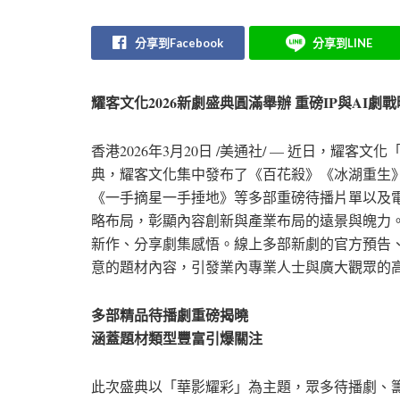
分享到Facebook
分享到LINE
耀客文化2026新劇盛典圓滿舉辦 重磅IP與AI劇
香港
2026年3月20日
/美通社/ — 近日，耀客文
典，耀客文化集中發布了《百花殺》《冰湖重生
《一手摘星一手捶地》等多部重磅待播片單以及電
略布局，彰顯內容創新與產業布局的遠景與魄力
新作、分享劇集感悟。線上多部新劇的官方預告
意的題材內容，引發業內專業人士與廣大觀眾的
多部精品待播劇重磅揭曉
涵蓋題材類型豐富引爆關注
此次盛典以「華影耀彩」為主題，眾多待播劇、