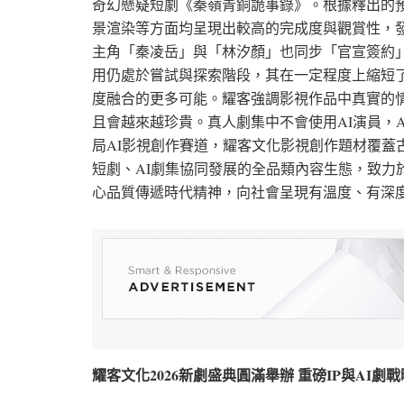
奇幻懸疑短劇《秦嶺青銅詭事錄》。根據釋出的
景渲染等方面均呈現出較高的完成度與觀賞性，發
主角「秦凌岳」與「林汐顏」也同步「官宣簽約」
用仍處於嘗試與探索階段，其在一定程度上縮短了
度融合的更多可能。耀客強調影視作品中真實的情
且會越來越珍貴。真人劇集中不會使用AI演員，
局AI影視創作賽道，耀客文化影視創作題材覆蓋
短劇、AI劇集協同發展的全品類內容生態，致力
心品質傳遞時代精神，向社會呈現有溫度、有深
耀客文化2026新劇盛典圓滿舉辦 重磅IP與AI劇