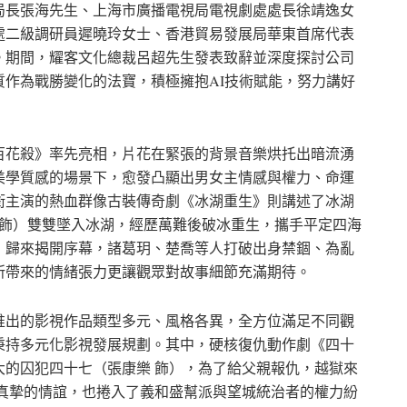
局長張海先生、上海市廣播電視局電視劇處處長徐靖逸女
處二級調研員遲曉玲女士、香港貿易發展局華東首席代表
。期間，耀客文化總裁呂超先生發表致辭並深度探討公司
作為戰勝變化的法寶，積極擁抱AI技術賦能，努力講好
百花殺》率先亮相，片花在緊張的背景音樂烘托出暗流湧
美學質感的場景下，愈發凸顯出男女主情感與權力、命運
銜主演的熱血群像古裝傳奇劇《冰湖重生》則講述了冰湖
 飾）雙雙墜入冰湖，經歷萬難後破冰重生，攜手平定四海
」歸來揭開序幕，諸葛玥、楚喬等人打破出身禁錮、為亂
所帶來的情緒張力更讓觀眾對故事細節充滿期待。
推出的影視作品類型多元、風格各異，全方位滿足不同觀
秉持多元化影視發展規劃。其中，硬核復仇動作劇《四十
大的囚犯四十七（張康樂 飾），為了給父親報仇，越獄來
了真摯的情誼，也捲入了義和盛幫派與望城統治者的權力紛