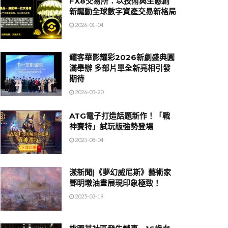
FX8交易所：以技術與生態創
新驅動全球數字資產交易新格局
2026-01-04
耀客華影耀彩2026新劇盛典圓
滿舉辦 多部片單全新亮相引發
期待
2026-03-20
ATG電子打造話題新作！「戰
神賽特」試玩版強勢登場
2025-08-04
漾新聞|《夢幻威尼斯》藝術家
鄧明墩油畫展現印象極致！
2025-03-19