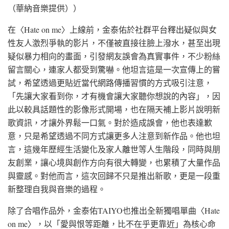
（華納音樂提供））
在〈Hate on me〉上線前，金泰佑於社群平台釋出疑似與女
性友人激烈爭執的影片，不僅被直接往臉上潑水，甚至出現
疑似暴力相向的畫面，引發網友誤會為真實事件，不少粉絲
留言關心，連家人都受到驚嚇。他坦言這是一次宣傳上的嘗
試，希望透過更貼近當代網路傳播習慣的方式吸引注意，
「先讓大家看到你，才有機會讓大家聽你想說的內容」，因
此以較具話題性的影像形式開場，也在隔天補上影片說明新
歌資訊，才讓外界鬆一口氣。對於造成誤會，他也表達歉
意，只是希望透過不同方式讓更多人注意到新作品。他也坦
言，這幾年歷經生活變化及家人離世等人生階段，同時與朋
友創業，讓心境與創作方向有很大轉變，也累積了大量作品
與靈感。對他而言，這次回歸不只是推出新歌，更是一段重
新整理自我與音樂的過程。
除了合唱作品外，金泰佑TAIYO也推出全新獨唱單曲〈Hate
on me〉，以「愛與恨等距離，比不在乎更靠近」為核心命