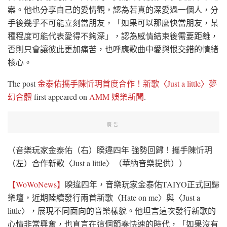
案。他也分享自己的愛情觀，認為若真的深愛過一個人，分
手後幾乎不可能立刻當朋友，「如果可以那麼快當朋友，某
種程度可能代表愛得不夠深」，認為感情結束後需要距離，
否則只會讓彼此更加痛苦，也呼應歌曲中愛與恨交錯的情緒
核心。
The post
金泰佑攜手陳忻玥首度合作！新歌〈Just a little〉夢
幻合體
first appeared on
AMM 娛樂新聞
.
廣告
（音樂玩家金泰佑（右）睽違四年 強勢回歸！攜手陳忻玥
（左）合作新歌〈Just a little〉（華納音樂提供））
【WoWoNews】
睽違四年，音樂玩家金泰佑TAIYO正式回歸
樂壇，近期陸續發行兩首新歌〈Hate on me〉與〈Just a
little〉，展現不同面向的音樂樣貌。他坦言這次發行新歌的
心情非常興奮，也直言在這個節奏快速的時代，「如果沒有