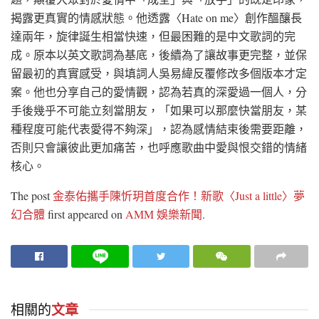
揭露更真實的情感狀態。他透露〈Hate on me〉創作醞釀長
達兩年，旋律誕生相當快速，但最困難的是中文歌詞的完
成。原本以英文歌詞為基底，後續為了讓故事更完整，並保
留最初的真實感受，與填詞人吳易緯反覆修改多個版本才定
案。他也分享自己的愛情觀，認為若真的深愛過一個人，分
手後幾乎不可能立刻當朋友，「如果可以那麼快當朋友，某
種程度可能代表愛得不夠深」，認為感情結束後需要距離，
否則只會讓彼此更加痛苦，也呼應歌曲中愛與恨交錯的情緒
核心。
The post
金泰佑攜手陳忻玥首度合作！新歌〈Just a little〉夢
幻合體
first appeared on
AMM 娛樂新聞
.
相關的
文章