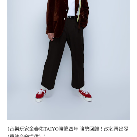
（音樂玩家金泰佑TAIYO睽違四年 強勢回歸！改名再出發
（華納音樂提供））