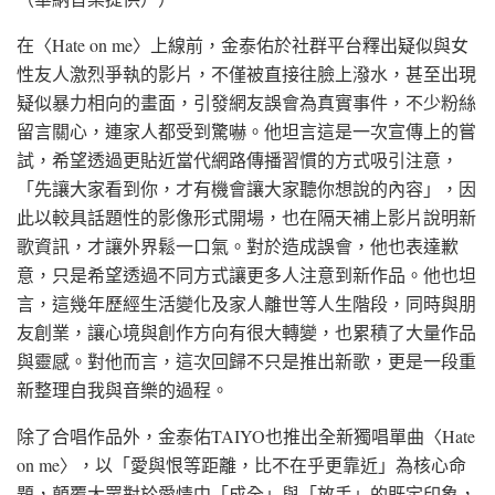
在〈Hate on me〉上線前，金泰佑於社群平台釋出疑似與女
性友人激烈爭執的影片，不僅被直接往臉上潑水，甚至出現
疑似暴力相向的畫面，引發網友誤會為真實事件，不少粉絲
留言關心，連家人都受到驚嚇。他坦言這是一次宣傳上的嘗
試，希望透過更貼近當代網路傳播習慣的方式吸引注意，
「先讓大家看到你，才有機會讓大家聽你想說的內容」，因
此以較具話題性的影像形式開場，也在隔天補上影片說明新
歌資訊，才讓外界鬆一口氣。對於造成誤會，他也表達歉
意，只是希望透過不同方式讓更多人注意到新作品。他也坦
言，這幾年歷經生活變化及家人離世等人生階段，同時與朋
友創業，讓心境與創作方向有很大轉變，也累積了大量作品
與靈感。對他而言，這次回歸不只是推出新歌，更是一段重
新整理自我與音樂的過程。
除了合唱作品外，金泰佑TAIYO也推出全新獨唱單曲〈Hate
on me〉，以「愛與恨等距離，比不在乎更靠近」為核心命
題，顛覆大眾對於愛情中「成全」與「放手」的既定印象，