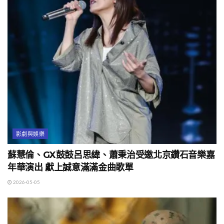
影劇與娛樂
蘇慧倫、GX鼓鼓呂思緯、蕭秉治受邀北京鑽石音樂嘉
年華演出 獻上誠意滿滿金曲歌單
2026-05-05