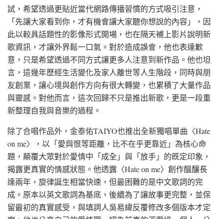
試，希望透過更貼近當代網路傳播習慣的方式吸引注意，
「先讓大家看到你，才有機會讓大家聽你想說的內容」，因
此以較具話題性的影像形式開場，也在隔天補上影片說明新
歌資訊，才讓外界鬆一口氣。對於造成誤會，他也表達歉
意，只是希望透過不同方式讓更多人注意到新作品。他也坦
言，這幾年歷經生活變化及家人離世等人生階段，同時與朋
友創業，讓心境與創作方向有很大轉變，也累積了大量作品
與靈感。對他而言，這次回歸不只是推出新歌，更是一段重
新整理自我與音樂的過程。
除了合唱作品外，金泰佑TAIYO也推出全新獨唱單曲〈Hate
on me〉，以「愛與恨等距離，比不在乎更靠近」為核心命
題，顛覆大眾對於愛情中「成全」與「放手」的既定印象，
揭露更真實的情感狀態。他透露〈Hate on me〉創作醞釀長
達兩年，旋律誕生相當快速，但最困難的是中文歌詞的完
成。原本以英文歌詞為基底，後續為了讓故事更完整，並保
留最初的真實感受，與填詞人吳易緯反覆修改多個版本才定