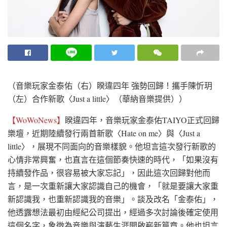
（音樂玩家金泰佑（右）睽違四年 強勢回歸！攜手陳忻玥
（左）合作新歌〈Just a little〉（華納音樂提供））
【WoWoNews】
睽違四年，音樂玩家金泰佑TAIYO正式回歸
樂壇，近期陸續發行兩首新歌〈Hate on me〉與〈Just a
little〉，展現不同面向的音樂樣貌。他坦言這次發行新歌的
心情非常興奮，也直言在這個節奏快速的時代，「如果沒有
持續發作品，很容易被大家忘記」，因此這次回歸對他而
言，是一次重新讓大家認識自己的機會，「就是要讓大家重
新認識我，也重新認識我的音樂」。談及改名「金泰佑」，
他透露想法最初由經紀公司提出，經過多次討論後確定使用
這個名字，象徵為音樂與演藝生涯開啟嶄新篇章。他也坦言