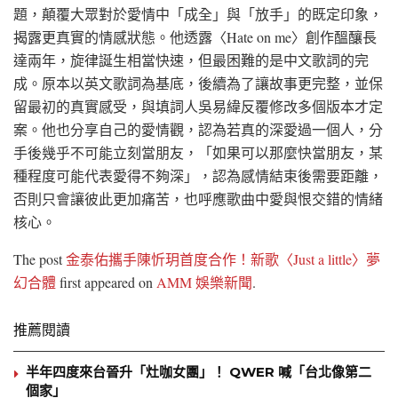
題，顛覆大眾對於愛情中「成全」與「放手」的既定印象，
揭露更真實的情感狀態。他透露〈Hate on me〉創作醞釀長
達兩年，旋律誕生相當快速，但最困難的是中文歌詞的完
成。原本以英文歌詞為基底，後續為了讓故事更完整，並保
留最初的真實感受，與填詞人吳易緯反覆修改多個版本才定
案。他也分享自己的愛情觀，認為若真的深愛過一個人，分
手後幾乎不可能立刻當朋友，「如果可以那麼快當朋友，某
種程度可能代表愛得不夠深」，認為感情結束後需要距離，
否則只會讓彼此更加痛苦，也呼應歌曲中愛與恨交錯的情緒
核心。
The post
金泰佑攜手陳忻玥首度合作！新歌〈Just a little〉夢
幻合體
first appeared on
AMM 娛樂新聞
.
推薦閱讀
半年四度來台晉升「灶咖女團」！ QWER 喊「台北像第二
個家」