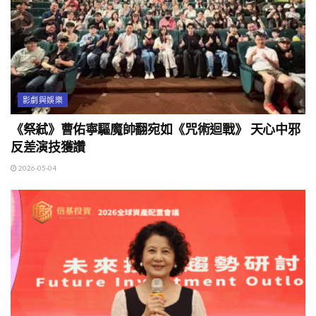
影劇與娛樂
《祭弒》曹佑寧驅魔帥翻宛如《咒術迴戰》 天心中邪
反差演技獲讚
2026-05-04