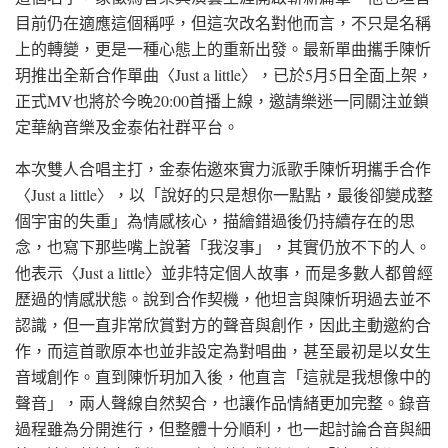
目前仍在適應這個稱呼，但這次改名對他而言，不只是名稱
上的轉變，更是一種心態上的重新出發。最新單曲攜手陳忻
玥推出全新合作單曲〈Just a little〉，已於5月5日全面上架，
正式MV也將於今晚20:00首播上線，邀請樂迷一同關注並鎖
定華納音樂及金泰佑社群平台。
本次雙人合唱主打，金泰佑邀來實力派歌手陳忻玥攜手合作
〈Just a little〉，以「說好的只是想你一點點，最後卻變成整
個宇宙的失重」為情感核心，描繪錯過後仍持續存在的思
念，也寫下那些嘴上說著「我沒事」，其實仍放不下的人。
他表示〈Just a little〉並非特定個人故事，而是多數人都曾經
歷過的情感狀態。說到合作契機，他坦言與陳忻玥過去並不
認識，但一直非常欣賞對方的聲音與創作，因此主動邀約合
作，而這首歌原本也並非設定為對唱曲，甚至最初是以女生
音域創作。直到陳忻玥加入後，他直言「這就是我想像中的
聲音」，兩人聲線自然契合，也讓作品情緒更加完整。錄音
過程雖為分開進行，但整體十分順利，也一起討論合音與細