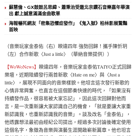
蘇慧倫、GX鼓鼓呂思緯、蕭秉治受邀北京鑽石音樂嘉年華演
出 獻上誠意滿滿金曲歌單
海報嚇死網友「密集恐懼症發作」《鬼入獄》柏林影展驚豔
首映
（音樂玩家金泰佑（右）睽違四年 強勢回歸！攜手陳忻玥
（左）合作新歌〈Just a little〉（華納音樂提供））
【WoWoNews】
睽違四年，音樂玩家金泰佑TAIYO正式回歸
樂壇，近期陸續發行兩首新歌〈Hate on me〉與〈Just a
little〉，展現不同面向的音樂樣貌。他坦言這次發行新歌的
心情非常興奮，也直言在這個節奏快速的時代，「如果沒有
持續發作品，很容易被大家忘記」，因此這次回歸對他而
言，是一次重新讓大家認識自己的機會，「就是要讓大家重
新認識我，也重新認識我的音樂」。談及改名「金泰佑」，
他透露想法最初由經紀公司提出，經過多次討論後確定使用
這個名字，象徵為音樂與演藝生涯開啟嶄新篇章。他也坦言