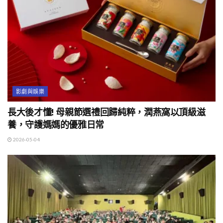
影劇與娛樂
長大後才懂! 母親節選禮回歸純粹，潤燕窩以頂級滋
養，守護媽媽的優雅日常
2026-05-04