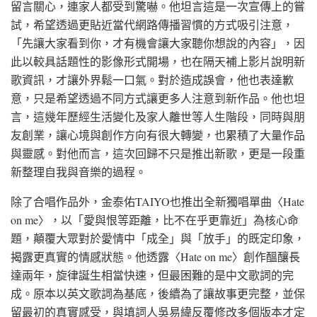
留言關心，連家人都受到驚嚇。他坦言這是一次宣傳上的嘗
試，希望透過更貼近當代網路傳播習慣的方式吸引注意，
「先讓大家看到你，才有機會讓大家聽你想說的內容」，因
此以較具話題性的影像形式開場，也在隔天補上影片說明新
歌資訊，才讓外界鬆一口氣。對於造成誤會，他也表達歉
意，只是希望透過不同方式讓更多人注意到新作品。他也坦
言，這幾年歷經生活變化及家人離世等人生階段，同時與朋
友創業，讓心境與創作方向有很大轉變，也累積了大量作品
與靈感。對他而言，這次回歸不只是推出新歌，更是一段重
新整理自我與音樂的過程。
除了合唱作品外，金泰佑TAIYO也推出全新獨唱單曲〈Hate
on me〉，以「愛與恨等距離，比不在乎更靠近」為核心命
題，顛覆大眾對於愛情中「成全」與「放手」的既定印象，
揭露更真實的情感狀態。他透露〈Hate on me〉創作醞釀長
達兩年，旋律誕生相當快速，但最困難的是中文歌詞的完
成。原本以英文歌詞為基底，後續為了讓故事更完整，並保
留最初的真實感受，與填詞人吳易緯反覆修改多個版本才定