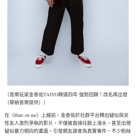
（音樂玩家金泰佑TAIYO睽違四年 強勢回歸！改名再出發
（華納音樂提供））
在〈Hate on me〉上線前，金泰佑於社群平台釋出疑似與女
性友人激烈爭執的影片，不僅被直接往臉上潑水，甚至出現
疑似暴力相向的畫面，引發網友誤會為真實事件，不少粉絲