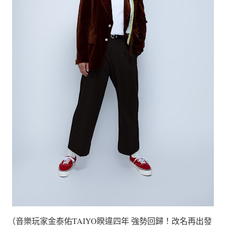
（音樂玩家金泰佑TAIYO睽違四年 強勢回歸！改名再出發