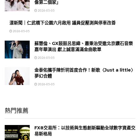
像第二個家」
2026-05-05
漾新聞｜仁武橋下公園六月啟用 議員促壓測與停車改善
2026-05-05
蘇慧倫、GX鼓鼓呂思緯、蕭秉治受邀北京鑽石音樂
嘉年華演出 獻上誠意滿滿金曲歌單
2026-05-05
金泰佑攜手陳忻玥首度合作！新歌〈Just a little〉
夢幻合體
2026-05-05
熱門推薦
FX8交易所：以技術與生態創新驅動全球數字資產交
易新格局