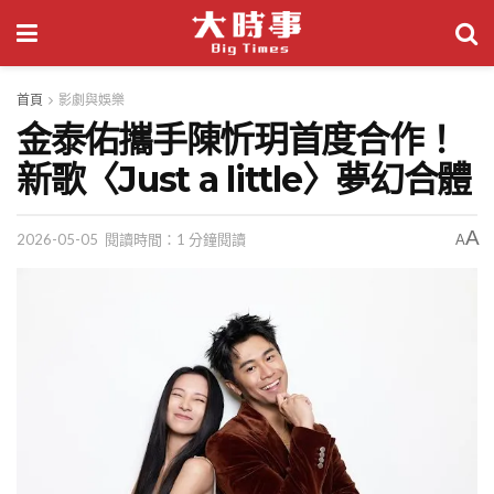
首頁
影劇與娛樂
金泰佑攜手陳忻玥首度合作！
新歌〈Just a little〉夢幻合體
A
2026-05-05
閱讀時間：1 分鐘閱讀
A