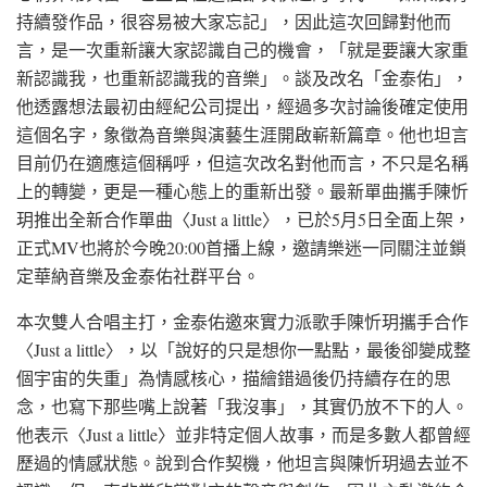
持續發作品，很容易被大家忘記」，因此這次回歸對他而
言，是一次重新讓大家認識自己的機會，「就是要讓大家重
新認識我，也重新認識我的音樂」。談及改名「金泰佑」，
他透露想法最初由經紀公司提出，經過多次討論後確定使用
這個名字，象徵為音樂與演藝生涯開啟嶄新篇章。他也坦言
目前仍在適應這個稱呼，但這次改名對他而言，不只是名稱
上的轉變，更是一種心態上的重新出發。最新單曲攜手陳忻
玥推出全新合作單曲〈Just a little〉，已於5月5日全面上架，
正式MV也將於今晚20:00首播上線，邀請樂迷一同關注並鎖
定華納音樂及金泰佑社群平台。
本次雙人合唱主打，金泰佑邀來實力派歌手陳忻玥攜手合作
〈Just a little〉，以「說好的只是想你一點點，最後卻變成整
個宇宙的失重」為情感核心，描繪錯過後仍持續存在的思
念，也寫下那些嘴上說著「我沒事」，其實仍放不下的人。
他表示〈Just a little〉並非特定個人故事，而是多數人都曾經
歷過的情感狀態。說到合作契機，他坦言與陳忻玥過去並不