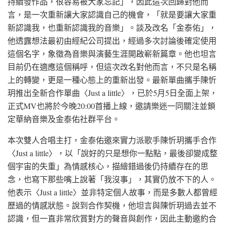
持續發作品，很容易被大家忘記」，因此這次回歸對他而
言，是一次重新讓大家認識自己的機會，「就是要讓大家重
新認識我，也重新認識我的音樂」。談及改名「金泰佑」，
他透露想法最初由經紀公司提出，經過多次討論後確定使用
這個名字，象徵為音樂與演藝生涯開啟嶄新篇章。他也坦言
目前仍在適應這個稱呼，但這次改名對他而言，不只是名稱
上的轉變，更是一種心態上的重新出發。最新單曲攜手陳忻
玥推出全新合作單曲〈Just a little〉，已於5月5日全面上架，
正式MV也將於今晚20:00首播上線，邀請樂迷一同關注並鎖
定華納音樂及金泰佑社群平台。
本次雙人合唱主打，金泰佑邀來實力派歌手陳忻玥攜手合作
〈Just a little〉，以「說好的只是想你一點點，最後卻變成整
個宇宙的失重」為情感核心，描繪錯過後仍持續存在的思
念，也寫下那些嘴上說著「我沒事」，其實仍放不下的人。
他表示〈Just a little〉並非特定個人故事，而是多數人都曾經
歷過的情感狀態。說到合作契機，他坦言與陳忻玥過去並不
認識，但一直非常欣賞對方的聲音與創作，因此主動邀約合