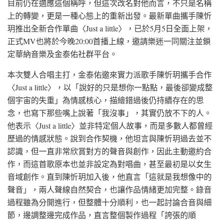
目前仍在適應這個稱呼，但這次改名對他而言，不只是名稱
上的轉變，更是一種心態上的重新出發。最新單曲攜手陳忻
玥推出全新合作單曲〈Just a little〉，已於5月5日全面上架，
正式MV也將於今晚20:00首播上線，邀請樂迷一同關注並鎖
定華納音樂及金泰佑社群平台。
本次雙人合唱主打，金泰佑邀來實力派歌手陳忻玥攜手合作
〈Just a little〉，以「說好的只是想你一點點，最後卻變成整
個宇宙的失重」為情感核心，描繪錯過後仍持續存在的思
念，也寫下那些嘴上說著「我沒事」，其實仍放不下的人。
他表示〈Just a little〉並非特定個人故事，而是多數人都曾經
歷過的情感狀態。說到合作契機，他坦言與陳忻玥過去並不
認識，但一直非常欣賞對方的聲音與創作，因此主動邀約合
作，而這首歌原本也並非設定為對唱曲，甚至最初是以女生
音域創作。直到陳忻玥加入後，他直言「這就是我想像中的
聲音」，兩人聲線自然契合，也讓作品情緒更加完整。錄音
過程雖為分開進行，但整體十分順利，也一起討論合音與細
節，邊調整邊完成作品，直言整個製作過程「誇張的順