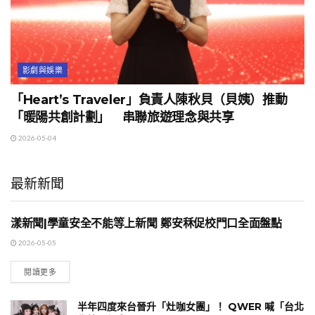
影劇與娛樂
「Heart’s Traveler」負責人陳秋貝（貝姨）推動
「暖陽共創計劃」 串聯旅遊理念與共享
2026-05-04
最新新聞
漾新聞|學童安全不能等上新聞 鄭安秝促校門口全面盤點
地方時事
2026-05-05
閱讀更多
半年四度來台晉升「灶咖女團」！ QWER 喊「台北