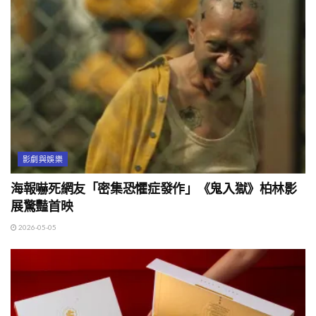
影劇與娛樂
海報嚇死網友「密集恐懼症發作」《鬼入獄》柏林影
展驚豔首映
2026-05-05