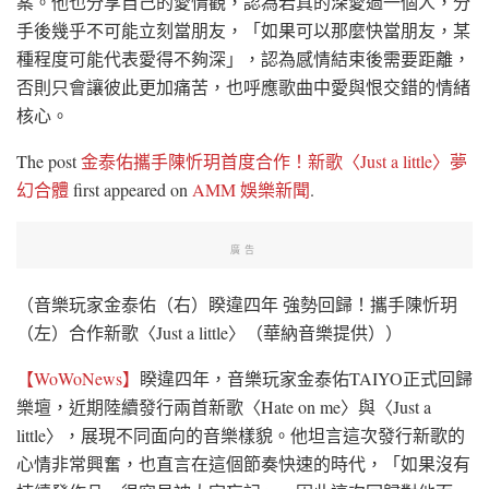
案。他也分享自己的愛情觀，認為若真的深愛過一個人，分
手後幾乎不可能立刻當朋友，「如果可以那麼快當朋友，某
種程度可能代表愛得不夠深」，認為感情結束後需要距離，
否則只會讓彼此更加痛苦，也呼應歌曲中愛與恨交錯的情緒
核心。
The post
金泰佑攜手陳忻玥首度合作！新歌〈Just a little〉夢
幻合體
first appeared on
AMM 娛樂新聞
.
廣告
（音樂玩家金泰佑（右）睽違四年 強勢回歸！攜手陳忻玥
（左）合作新歌〈Just a little〉（華納音樂提供））
【WoWoNews】
睽違四年，音樂玩家金泰佑TAIYO正式回歸
樂壇，近期陸續發行兩首新歌〈Hate on me〉與〈Just a
little〉，展現不同面向的音樂樣貌。他坦言這次發行新歌的
心情非常興奮，也直言在這個節奏快速的時代，「如果沒有