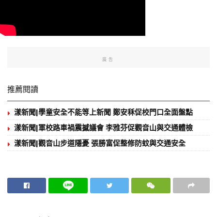
廣告
推薦閱讀
漾新聞|學童安全不能等上新聞 鄭安秝促校門口全面盤點
漾新聞|軍校路車禍震撼議會 李雅芬促觀音山與交通體檢
漾新聞|觀音山步道隱憂 張勝富促整修防蚊與交通安全