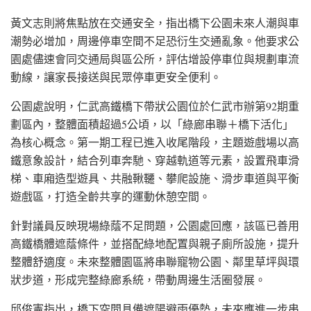
黃文志則將焦點放在交通安全，指出橋下公園未來人潮與車
潮勢必增加，周邊停車空間不足恐衍生交通亂象。他要求公
園處儘速會同交通局與區公所，評估增設停車位與規劃車流
動線，讓家長接送與民眾停車更安全便利。
公園處說明，仁武高鐵橋下帶狀公園位於仁武市辦第92期重
劃區內，整體面積超過5公頃，以「綠廊串聯＋橋下活化」
為核心概念。第一期工程已進入收尾階段，主題遊戲場以高
鐵意象設計，結合列車奔馳、穿越軌道等元素，設置飛車滑
梯、車廂造型遊具、共融鞦韆、攀爬設施、滑步車道與平衡
遊戲區，打造全齡共享的運動休憩空間。
針對議員反映現場綠蔭不足問題，公園處回應，該區已善用
高鐵橋體遮蔭條件，並搭配綠地配置與親子廁所設施，提升
整體舒適度。未來整體園區將串聯寵物公園、鄰里草坪與環
狀步道，形成完整綠廊系統，帶動周邊生活圈發展。
邱俊憲指出，橋下空間具備遮陽避雨優勢，未來應進一步串