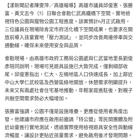
【漾新聞記者陳雯萍／高雄報導】高雄市議員邱俊憲、張勝
富、黃文志今（5）日聯合會勘仁武高鐵橋下空間，實地檢
視特色公園與寵物公園工程進度。該案預計6月正式啟用，
三位議員在現場除肯定市府活化橋下空間成果，也要求在開
放前導入孩童實地「壓力測試」，並同步改善周邊停車與交
通動線，確保未來使用安全與品質。
會勘現場，由高雄市政府工務局公園處與仁武當地里長劉俊
彥陪同說明，現場可見遊具設施已大致完成，僅剩細部收
尾。邱俊憲指出，仁大、左楠地區人口快速成長，加上鄰近
中山大學仁武校區及西營區綠地開放，休憩需求明顯提升，
未來又有兩處社會住宅基地推動，年輕家庭進駐後，對親子
共融空間需求勢必大幅增加。
張勝富強調，公園不僅是設施堆疊，更應從使用者角度出
發。他建議市府應在啟用前邀請「特公盟」等民間團體及附
近幼童進行實地測試，透過實際使用檢視遊具安全性與動線
流暢度，讓設計更貼近孩童需求，避免啟用後才發現問題。