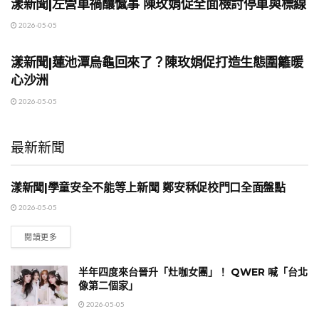
漾新聞|左營車禍釀憾事 陳玫娟促全面檢討停車與標線
2026-05-05
地方時事
漾新聞|蓮池潭烏龜回來了？陳玫娟促打造生態圍籬暖
心沙洲
2026-05-05
最新新聞
漾新聞|學童安全不能等上新聞 鄭安秝促校門口全面盤點
地方時事
2026-05-05
閱讀更多
半年四度來台晉升「灶咖女團」！ QWER 喊「台北
像第二個家」
2026-05-05