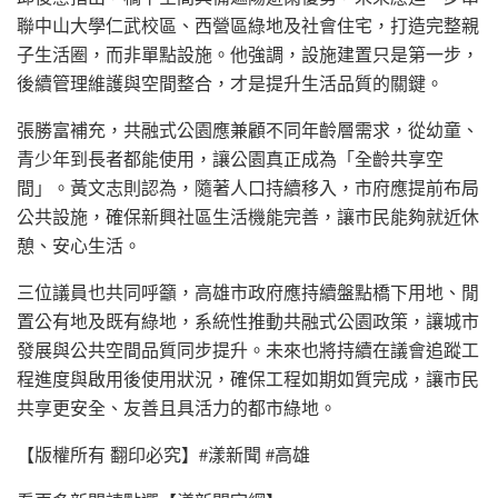
聯中山大學仁武校區、西營區綠地及社會住宅，打造完整親
子生活圈，而非單點設施。他強調，設施建置只是第一步，
後續管理維護與空間整合，才是提升生活品質的關鍵。
張勝富補充，共融式公園應兼顧不同年齡層需求，從幼童、
青少年到長者都能使用，讓公園真正成為「全齡共享空
間」。黃文志則認為，隨著人口持續移入，市府應提前布局
公共設施，確保新興社區生活機能完善，讓市民能夠就近休
憩、安心生活。
三位議員也共同呼籲，高雄市政府應持續盤點橋下用地、閒
置公有地及既有綠地，系統性推動共融式公園政策，讓城市
發展與公共空間品質同步提升。未來也將持續在議會追蹤工
程進度與啟用後使用狀況，確保工程如期如質完成，讓市民
共享更安全、友善且具活力的都市綠地。
【版權所有 翻印必究】#漾新聞 #高雄