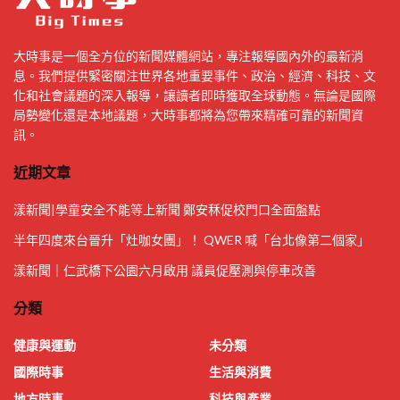
大時事是一個全方位的新聞媒體網站，專注報導國內外的最新消
息。我們提供緊密關注世界各地重要事件、政治、經濟、科技、文
化和社會議題的深入報導，讓讀者即時獲取全球動態。無論是國際
局勢變化還是本地議題，大時事都將為您帶來精確可靠的新聞資
訊。
近期文章
漾新聞|學童安全不能等上新聞 鄭安秝促校門口全面盤點
半年四度來台晉升「灶咖女團」！ QWER 喊「台北像第二個家」
漾新聞｜仁武橋下公園六月啟用 議員促壓測與停車改善
分類
健康與運動
未分類
國際時事
生活與消費
地方時事
科技與產業