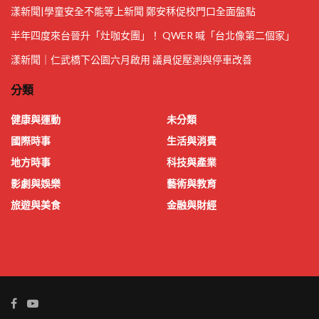
漾新聞|學童安全不能等上新聞 鄭安秝促校門口全面盤點
半年四度來台晉升「灶咖女團」！ QWER 喊「台北像第二個家」
漾新聞｜仁武橋下公園六月啟用 議員促壓測與停車改善
分類
健康與運動
未分類
國際時事
生活與消費
地方時事
科技與產業
影劇與娛樂
藝術與教育
旅遊與美食
金融與財經