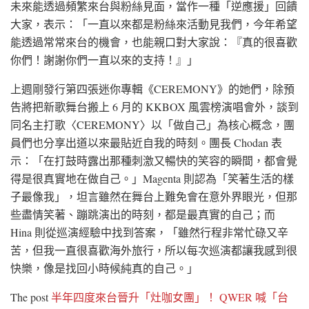
未來能透過頻繁來台與粉絲見面，當作一種「逆應援」回饋
大家，表示：「一直以來都是粉絲來活動見我們，今年希望
能透過常常來台的機會，也能親口對大家說：『真的很喜歡
你們！謝謝你們一直以來的支持！』」
上週剛發行第四張迷你專輯《CEREMONY》的她們，除預
告將把新歌舞台搬上 6 月的 KKBOX 風雲榜演唱會外，談到
同名主打歌〈CEREMONY〉以「做自己」為核心概念，團
員們也分享出道以來最貼近自我的時刻。團長 Chodan 表
示：「在打鼓時露出那種刺激又暢快的笑容的瞬間，都會覺
得是很真實地在做自己。」Magenta 則認為「笑著生活的樣
子最像我」，坦言雖然在舞台上難免會在意外界眼光，但那
些盡情笑著、蹦跳演出的時刻，都是最真實的自己；而
Hina 則從巡演經驗中找到答案，「雖然行程非常忙碌又辛
苦，但我一直很喜歡海外旅行，所以每次巡演都讓我感到很
快樂，像是找回小時候純真的自己。」
The post
半年四度來台晉升「灶咖女團」！ QWER 喊「台