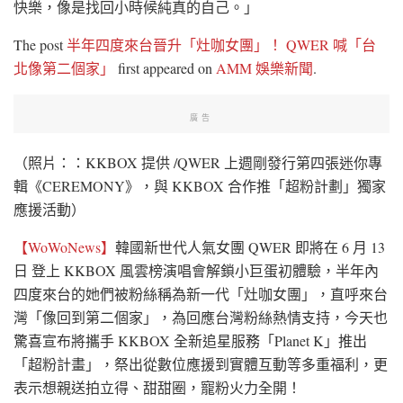
快樂，像是找回小時候純真的自己。」
The post
半年四度來台晉升「灶咖女團」！ QWER 喊「台
北像第二個家」
first appeared on
AMM 娛樂新聞
.
廣告
（照片：：KKBOX 提供 /QWER 上週剛發行第四張迷你專
輯《CEREMONY》，與 KKBOX 合作推「超粉計劃」獨家
應援活動）
【WoWoNews】
韓國新世代人氣女團 QWER 即將在 6 月 13
日 登上 KKBOX 風雲榜演唱會解鎖小巨蛋初體驗，半年內
四度來台的她們被粉絲稱為新一代「灶咖女團」，直呼來台
灣「像回到第二個家」，為回應台灣粉絲熱情支持，今天也
驚喜宣布將攜手 KKBOX 全新追星服務「Planet K」推出
「超粉計畫」，祭出從數位應援到實體互動等多重福利，更
表示想親送拍立得、甜甜圈，寵粉火力全開！