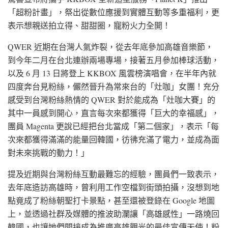
「超粉計畫」，祭出從數位應援到實體互動等多重福利，更
表示想親送拍立得、甜甜圈，寵粉火力全開！
QWER 近期在台灣人氣炸裂，從去年底參加高雄音樂節，
到今年二月在台北連辦兩場專場，接著五月參加棒球活動，
以及 6 月 13 日將登上 KKBOX 風雲榜演唱會，在半年內就
四度奔台見粉絲，儼然晉升為常來台的「灶咖」女團！充分
感受到台灣粉絲熱情的 QWER 對於能成為「灶咖大賽」的
其中一員感到開心，直言每次來都獲得「巨大的幸福感」，
團員 Magenta 更說已經把台北當成「第二個家」，表示「每
次來都獲得滿滿的能量回韓國，彷彿充滿了電力，並成為面
對未來挑戰的動力！」
提及近期與台灣粉絲互動最難忘的經驗，團員們一致表示，
去年底造訪高雄時，曾利用工作空檔到街頭拍攝，沒想到地
點竟成了粉絲朝聖打卡景點，甚至還被登錄在 Google 地圖
上，並透過社群及媒體的推波助瀾讓「高雄感性」一路燒回
韓國，也讓她們間接成為推廣高雄觀光的最佳宣傳天使！粉