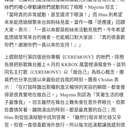
絲們的暖心舉動讓她們感動到紅了眼眶，Magenta 坦言：
「當時真的非常感動，甚至還流下眼淚！」而 Hina 則希望
未來能透過頻繁來台與粉絲見面，當作一種「逆應援」回饋
大家，表示：「一直以來都是粉絲來活動見我們，今年希望
能透過常常來台的機會，也能親口對大家說：『真的很喜歡
你們！謝謝你們一直以來的支持！』」
上週剛發行第四張迷你專輯《CEREMONY》的她們，除預
告將把新歌舞台搬上 6 月的 KKBOX 風雲榜演唱會外，談到
同名主打歌〈CEREMONY〉以「做自己」為核心概念，團
員們也分享出道以來最貼近自我的時刻。團長 Chodan 表
示：「在打鼓時露出那種刺激又暢快的笑容的瞬間，都會覺
得是很真實地在做自己。」Magenta 則認為「笑著生活的樣
子最像我」，坦言雖然在舞台上難免會在意外界眼光，但那
些盡情笑著、蹦跳演出的時刻，都是最真實的自己；而
Hina 則從巡演經驗中找到答案，「雖然行程非常忙碌又辛
苦，但我一直很喜歡海外旅行，所以每次巡演都讓我感到很