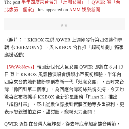
The post
半年四度來台晉升「灶咖女團」！ QWER 喊「台
北像第二個家」
first appeared on
AMM 娛樂新聞
.
廣告
（照片：：KKBOX 提供 /QWER 上週剛發行第四張迷你專
輯《CEREMONY》，與 KKBOX 合作推「超粉計劃」獨家
應援活動）
【WoWoNews】
韓國新世代人氣女團 QWER 即將在 6 月 13
日 登上 KKBOX 風雲榜演唱會解鎖小巨蛋初體驗，半年內
四度來台的她們被粉絲稱為新一代「灶咖女團」，直呼來台
灣「像回到第二個家」，為回應台灣粉絲熱情支持，今天也
驚喜宣布將攜手 KKBOX 全新追星服務「Planet K」推出
「超粉計畫」，祭出從數位應援到實體互動等多重福利，更
表示想親送拍立得、甜甜圈，寵粉火力全開！
QWER 近期在台灣人氣炸裂，從去年底參加高雄音樂節，