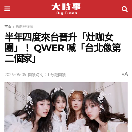
首頁
影劇與娛樂
半年四度來台晉升「灶咖女
團」！ QWER 喊「台北像第
二個家」
A
2026-05-05
閱讀時間：1 分鐘閱讀
A