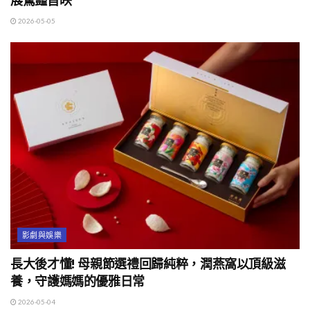
展驚豔首映
2026-05-05
影劇與娛樂
長大後才懂! 母親節選禮回歸純粹，潤燕窩以頂級滋
養，守護媽媽的優雅日常
2026-05-04