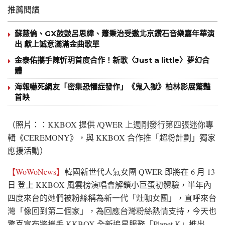
推薦閱讀
蘇慧倫、GX鼓鼓呂思緯、蕭秉治受邀北京鑽石音樂嘉年華演
出 獻上誠意滿滿金曲歌單
金泰佑攜手陳忻玥首度合作！新歌〈Just a little〉夢幻合
體
海報嚇死網友「密集恐懼症發作」《鬼入獄》柏林影展驚豔
首映
（照片：：KKBOX 提供 /QWER 上週剛發行第四張迷你專
輯《CEREMONY》，與 KKBOX 合作推「超粉計劃」獨家
應援活動）
【WoWoNews】
韓國新世代人氣女團 QWER 即將在 6 月 13
日 登上 KKBOX 風雲榜演唱會解鎖小巨蛋初體驗，半年內
四度來台的她們被粉絲稱為新一代「灶咖女團」，直呼來台
灣「像回到第二個家」，為回應台灣粉絲熱情支持，今天也
驚喜宣布將攜手 KKBOX 全新追星服務「Planet K」推出