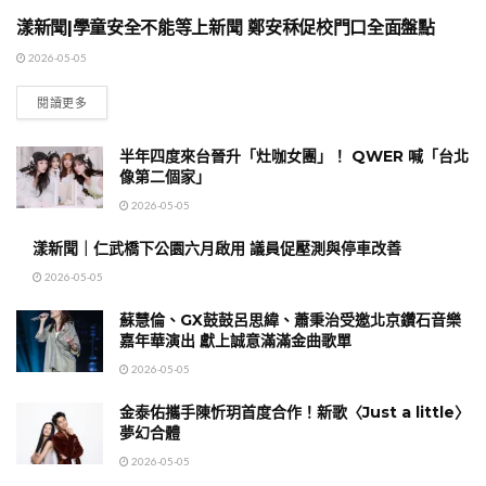
漾新聞|學童安全不能等上新聞 鄭安秝促校門口全面盤點
地方時事
2026-05-05
閱讀更多
半年四度來台晉升「灶咖女團」！ QWER 喊「台北
像第二個家」
2026-05-05
漾新聞｜仁武橋下公園六月啟用 議員促壓測與停車改善
2026-05-05
蘇慧倫、GX鼓鼓呂思緯、蕭秉治受邀北京鑽石音樂
嘉年華演出 獻上誠意滿滿金曲歌單
2026-05-05
金泰佑攜手陳忻玥首度合作！新歌〈Just a little〉
夢幻合體
2026-05-05