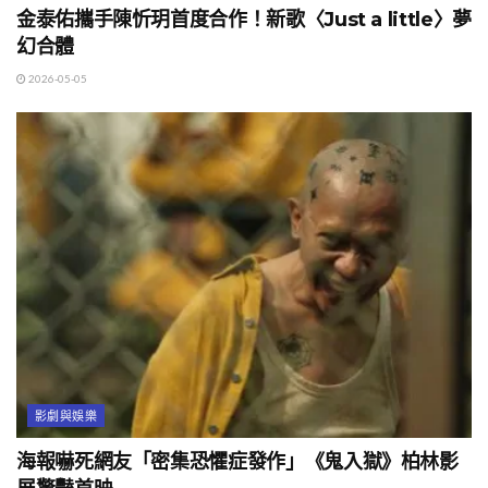
金泰佑攜手陳忻玥首度合作！新歌〈Just a little〉夢
幻合體
2026-05-05
影劇與娛樂
海報嚇死網友「密集恐懼症發作」《鬼入獄》柏林影