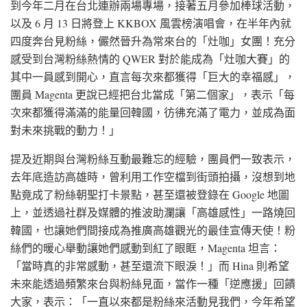
到今年二月在台北連辦兩場專場，接著五月參加棒球活動，
以及 6 月 13 日將登上 KKBOX 風雲榜演唱會，在半年內就
四度奔台見粉絲，儼然晉升為常來台的「灶咖」女團！充分
感受到台灣粉絲熱情的 QWER 對於能成為「灶咖大賽」的
其中一員感到開心，直言每次來都獲得「巨大的幸福感」，
團員 Magenta 更說已經把台北當成「第二個家」，表示「每
次來都獲得滿滿的能量回韓國，彷彿充滿了電力，並成為面
對未來挑戰的動力！」
提及近期與台灣粉絲互動最難忘的經驗，團員們一致表示，
去年底造訪高雄時，曾利用工作空檔到街頭拍攝，沒想到地
點竟成了粉絲朝聖打卡景點，甚至還被登錄在 Google 地圖
上，並透過社群及媒體的推波助瀾讓「高雄感性」一路燒回
韓國，也讓她們間接成為推廣高雄觀光的最佳宣傳天使！粉
絲們的暖心舉動讓她們感動到紅了眼眶，Magenta 坦言：
「當時真的非常感動，甚至還流下眼淚！」而 Hina 則希望
未來能透過頻繁來台與粉絲見面，當作一種「逆應援」回饋
大家，表示：「一直以來都是粉絲來活動見我們，今年希望