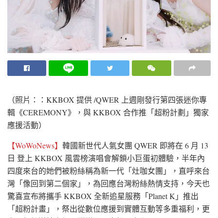
（照片：：KKBOX 提供 /QWER 上週剛發行第四張迷你專
輯《CEREMONY》，與 KKBOX 合作推「超粉計劃」獨家
應援活動）
【WoWoNews】
韓國新世代人氣女團 QWER 即將在 6 月 13
日 登上 KKBOX 風雲榜演唱會解鎖小巨蛋初體驗，半年內
四度來台的她們被粉絲稱為新一代「灶咖女團」，直呼來台
灣「像回到第二個家」，為回應台灣粉絲熱情支持，今天也
驚喜宣布將攜手 KKBOX 全新追星服務「Planet K」推出
「超粉計畫」，祭出從數位應援到實體互動等多重福利，更