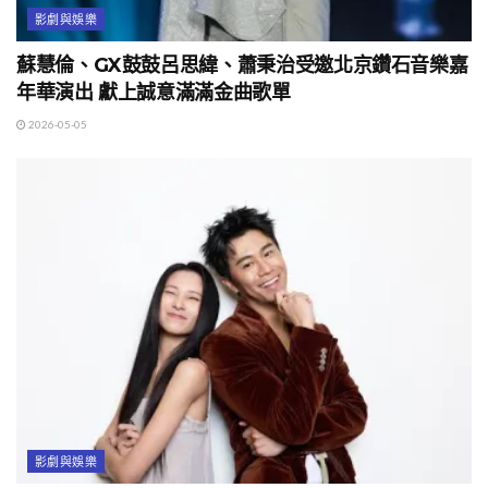
影劇與娛樂
蘇慧倫、GX鼓鼓呂思緯、蕭秉治受邀北京鑽石音樂嘉
年華演出 獻上誠意滿滿金曲歌單
2026-05-05
影劇與娛樂