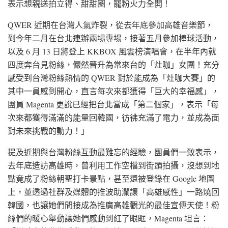
表示想親送拍立得、甜甜圈，寵粉火力全開！
QWER 近期在台灣人氣炸裂，從去年底參加高雄音樂節，
到今年二月在台北連辦兩場專場，接著五月參加棒球活動，
以及 6 月 13 日將登上 KKBOX 風雲榜演唱會，在半年內就
四度奔台見粉絲，儼然晉升為常來台的「灶咖」女團！充分
感受到台灣粉絲熱情的 QWER 對於能成為「灶咖大賽」的
其中一員感到開心，直言每次來都獲得「巨大的幸福感」，
團員 Magenta 更說已經把台北當成「第二個家」，表示「每
次來都獲得滿滿的能量回韓國，彷彿充滿了電力，並成為面
對未來挑戰的動力！」
提及近期與台灣粉絲互動最難忘的經驗，團員們一致表示，
去年底造訪高雄時，曾利用工作空檔到街頭拍攝，沒想到地
點竟成了粉絲朝聖打卡景點，甚至還被登錄在 Google 地圖
上，並透過社群及媒體的推波助瀾讓「高雄感性」一路燒回
韓國，也讓她們間接成為推廣高雄觀光的最佳宣傳天使！粉
絲們的暖心舉動讓她們感動到紅了眼眶，Magenta 坦言：