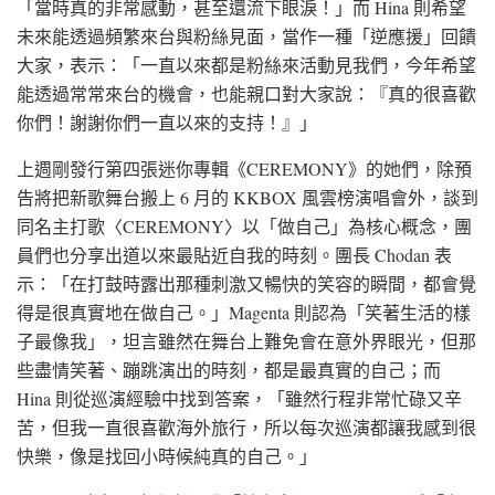
「當時真的非常感動，甚至還流下眼淚！」而 Hina 則希望
未來能透過頻繁來台與粉絲見面，當作一種「逆應援」回饋
大家，表示：「一直以來都是粉絲來活動見我們，今年希望
能透過常常來台的機會，也能親口對大家說：『真的很喜歡
你們！謝謝你們一直以來的支持！』」
上週剛發行第四張迷你專輯《CEREMONY》的她們，除預
告將把新歌舞台搬上 6 月的 KKBOX 風雲榜演唱會外，談到
同名主打歌〈CEREMONY〉以「做自己」為核心概念，團
員們也分享出道以來最貼近自我的時刻。團長 Chodan 表
示：「在打鼓時露出那種刺激又暢快的笑容的瞬間，都會覺
得是很真實地在做自己。」Magenta 則認為「笑著生活的樣
子最像我」，坦言雖然在舞台上難免會在意外界眼光，但那
些盡情笑著、蹦跳演出的時刻，都是最真實的自己；而
Hina 則從巡演經驗中找到答案，「雖然行程非常忙碌又辛
苦，但我一直很喜歡海外旅行，所以每次巡演都讓我感到很
快樂，像是找回小時候純真的自己。」