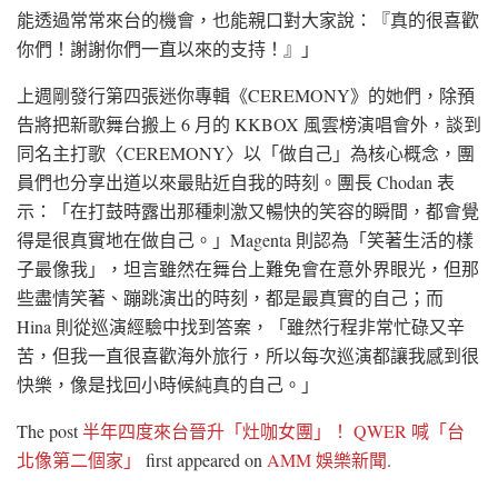
能透過常常來台的機會，也能親口對大家說：『真的很喜歡
你們！謝謝你們一直以來的支持！』」
上週剛發行第四張迷你專輯《CEREMONY》的她們，除預
告將把新歌舞台搬上 6 月的 KKBOX 風雲榜演唱會外，談到
同名主打歌〈CEREMONY〉以「做自己」為核心概念，團
員們也分享出道以來最貼近自我的時刻。團長 Chodan 表
示：「在打鼓時露出那種刺激又暢快的笑容的瞬間，都會覺
得是很真實地在做自己。」Magenta 則認為「笑著生活的樣
子最像我」，坦言雖然在舞台上難免會在意外界眼光，但那
些盡情笑著、蹦跳演出的時刻，都是最真實的自己；而
Hina 則從巡演經驗中找到答案，「雖然行程非常忙碌又辛
苦，但我一直很喜歡海外旅行，所以每次巡演都讓我感到很
快樂，像是找回小時候純真的自己。」
The post
半年四度來台晉升「灶咖女團」！ QWER 喊「台
北像第二個家」
first appeared on
AMM 娛樂新聞
.