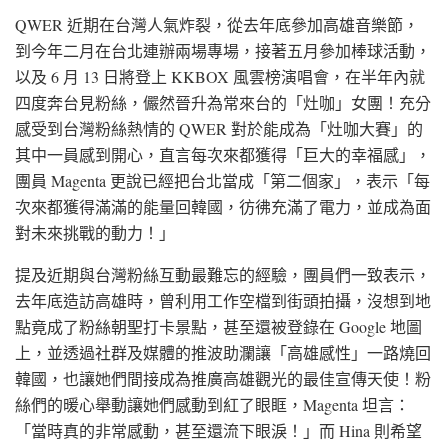
QWER 近期在台灣人氣炸裂，從去年底參加高雄音樂節，
到今年二月在台北連辦兩場專場，接著五月參加棒球活動，
以及 6 月 13 日將登上 KKBOX 風雲榜演唱會，在半年內就
四度奔台見粉絲，儼然晉升為常來台的「灶咖」女團！充分
感受到台灣粉絲熱情的 QWER 對於能成為「灶咖大賽」的
其中一員感到開心，直言每次來都獲得「巨大的幸福感」，
團員 Magenta 更說已經把台北當成「第二個家」，表示「每
次來都獲得滿滿的能量回韓國，彷彿充滿了電力，並成為面
對未來挑戰的動力！」
提及近期與台灣粉絲互動最難忘的經驗，團員們一致表示，
去年底造訪高雄時，曾利用工作空檔到街頭拍攝，沒想到地
點竟成了粉絲朝聖打卡景點，甚至還被登錄在 Google 地圖
上，並透過社群及媒體的推波助瀾讓「高雄感性」一路燒回
韓國，也讓她們間接成為推廣高雄觀光的最佳宣傳天使！粉
絲們的暖心舉動讓她們感動到紅了眼眶，Magenta 坦言：
「當時真的非常感動，甚至還流下眼淚！」而 Hina 則希望