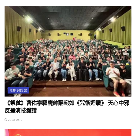
影劇與娛樂
《祭弒》曹佑寧驅魔帥翻宛如《咒術迴戰》 天心中邪
反差演技獲讚
2026-05-04