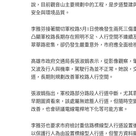
說，目前觀音山主要規劃中的工程，是步道整建
安全與環境品質。
李雅芬接著關切軍校路5月1日傍晚發生兩死三傷
凸顯軍校路長期存在照明不足、人行空間不連續
翠華路密集，卻仍發生嚴重意外，市府應全面檢
高雄市政府交通局長張淑娟表示，從影像觀察，
又波及行人與機車，駕駛行為並不正常。她說，
道，長期則規劃改善軍校路人行空間。
張淑娟指出，軍校路部分路段人行道中斷，尤其
早期圖資看來，該處屬無遮簷人行道，但隨時空
改善，也會研議電線電桿地下化等可能方案。
李雅芬也要求市府檢討重信路標線型人行道設置
以保護行人為由設置標線型人行道，但警方資料