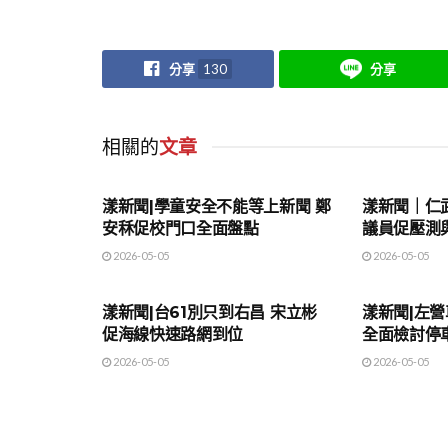
分享
130
分享
相關的
文章
地方時事
地方時事
漾新聞|學童安全不能等上新聞 鄭
漾新聞｜仁
安秝促校門口全面盤點
議員促壓測
2026-05-05
2026-05-05
地方時事
地方時事
漾新聞|台61別只到右昌 宋立彬
漾新聞|左營
促海線快速路網到位
全面檢討停
2026-05-05
2026-05-05