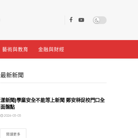
藝術與教育
金融與財經
最新新聞
地方時事
漾新聞|學童安全不能等上新聞 鄭安秝促校門口全
面盤點
2026-05-05
閱讀更多