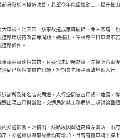
與部分階梯木棧道改善，希望今年能儘速動工，提升登山
重大車禍。她表示，該事故造成家庭破碎，令人悲痛，也
及道路環境待改善等問題。她指出，軍校路平日車流不若
視道路條件。
肇事車輛車速相當快，且疑似未即時煞車，先撞上汽車後
交通局已與相關單位研議，短期會先順平事故地點人行
靠近診所及知名店家周邊，人行空間被占用或不連續，從
變遷出現占用與斷點。交通局將與工務局道工處討論整體
後的交通影響。她指出，該路段因鄰近高鐵左營站，市府
顯示，交通違規與事故數均有增加，且曾有機車騎士撞上