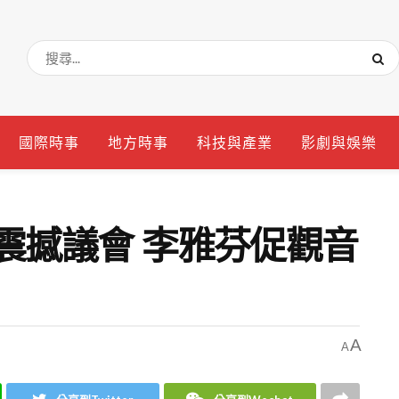
國際時事
地方時事
科技與產業
影劇與娛樂
震撼議會 李雅芬促觀音
A
A