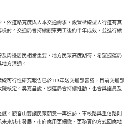
少，依道路寬度與人本交通需求，設置標線型人行道有其
再檢討。交通局會持續觀察完工後約半年成效，並進行績
營及周邊居民相當重要，地方民眾高度期待，希望捷運局
與地方溝通。
線可行性研究報告已於113年送交通部審議，目前交通部
政院核定。吳嘉昌說，捷運局會持續推動，也會與議員及
全感。觀音山要讓民眾願意一再造訪，軍校路與重信路則
係未來城市發展，市府應用更細緻、更務實的方式回應地