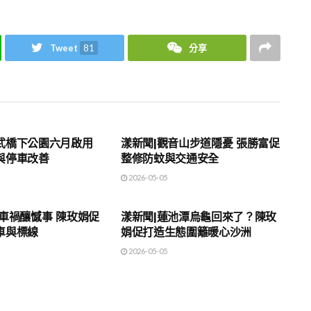
Tweet
81
分享
地方時事
武橋下公園六月啟用
漾新聞|觀音山步道隱憂 張勝富促
與停車改善
整修防蚊與交通安全
2026-05-05
地方時事
車禍釀憾事 陳玫娟促
漾新聞|蓮池潭烏龜回來了？陳玫
車與標線
娟促打造生態圍籬暖心沙洲
2026-05-05