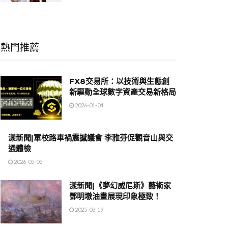
熱門推薦
FX8交易所：以技術與生態創
新驅動全球數字資產交易新格局
2026-01-04
漾新聞|軍校路車禍震撼議會 李雅芬促觀音山與交
通體檢
2026-05-05
漾新聞|《夢幻威尼斯》藝術家
鄧明墩油畫展現印象極致！
2025-03-19