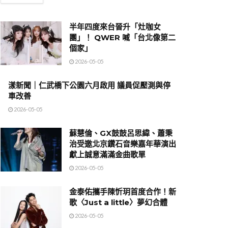
半年四度來台晉升「灶咖女
團」！ QWER 喊「台北像第二
個家」
2026-05-05
漾新聞｜仁武橋下公園六月啟用 議員促壓測與停
車改善
2026-05-05
蘇慧倫、GX鼓鼓呂思緯、蕭秉
治受邀北京鑽石音樂嘉年華演出
獻上誠意滿滿金曲歌單
2026-05-05
金泰佑攜手陳忻玥首度合作！新
歌〈Just a little〉夢幻合體
2026-05-05