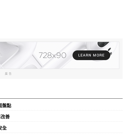
廣告
面盤點
車改善
安全