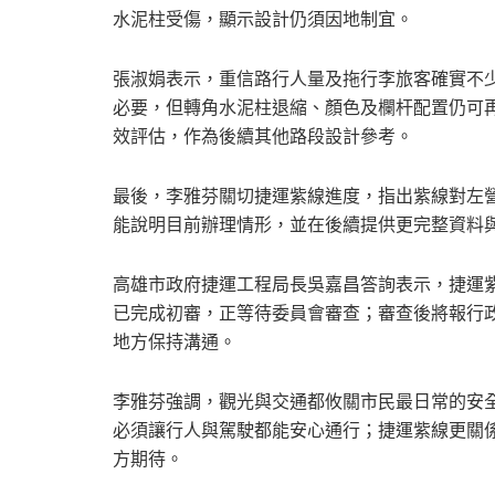
水泥柱受傷，顯示設計仍須因地制宜。
張淑娟表示，重信路行人量及拖行李旅客確實不
必要，但轉角水泥柱退縮、顏色及欄杆配置仍可
效評估，作為後續其他路段設計參考。
最後，李雅芬關切捷運紫線進度，指出紫線對左
能說明目前辦理情形，並在後續提供更完整資料
高雄市政府捷運工程局長吳嘉昌答詢表示，捷運紫
已完成初審，正等待委員會審查；審查後將報行
地方保持溝通。
李雅芬強調，觀光與交通都攸關市民最日常的安
必須讓行人與駕駛都能安心通行；捷運紫線更關
方期待。