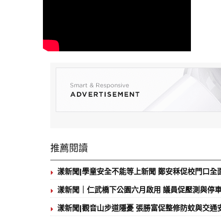
推薦閱讀
漾新聞|學童安全不能等上新聞 鄭安秝促校門口全
漾新聞｜仁武橋下公園六月啟用 議員促壓測與停
漾新聞|觀音山步道隱憂 張勝富促整修防蚊與交通