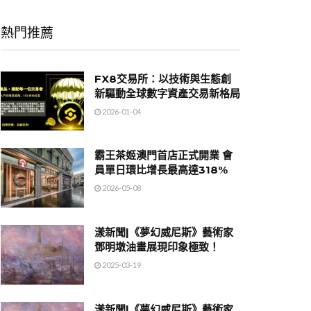
熱門推薦
FX8交易所：以技術與生態創
新驅動全球數字資產交易新格局
2026-01-04
霸王茶姬澳門首店正式開業 會
員單日環比增長最高達318%
2026-05-08
漾新聞|《夢幻威尼斯》藝術家
鄧明墩油畫展現印象極致！
2025-03-19
漾新聞|《夢幻威尼斯》藝術家