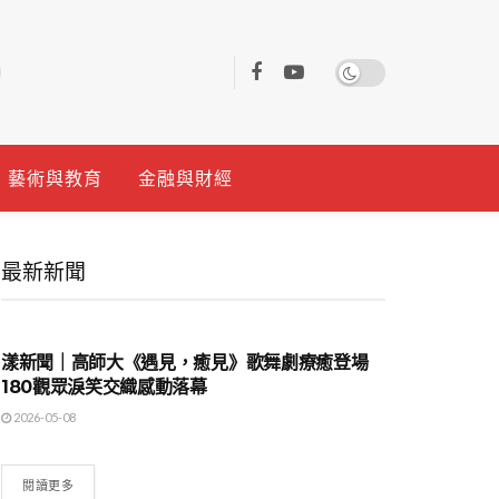
藝術與教育
金融與財經
最新新聞
地方時事
漾新聞｜高師大《遇見，癒見》歌舞劇療癒登場
180觀眾淚笑交織感動落幕
2026-05-08
閱讀更多