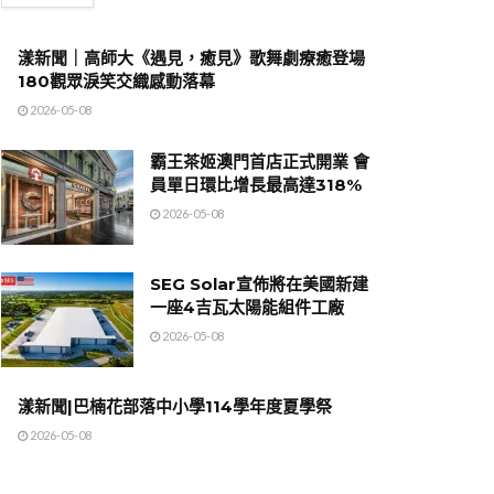
漾新聞｜高師大《遇見，癒見》歌舞劇療癒登場
180觀眾淚笑交織感動落幕
2026-05-08
霸王茶姬澳門首店正式開業 會
員單日環比增長最高達318%
2026-05-08
SEG Solar宣佈將在美國新建
一座4吉瓦太陽能組件工廠
2026-05-08
漾新聞|巴楠花部落中小學114學年度夏學祭
2026-05-08