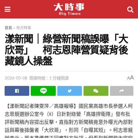
首頁
地方時事
漾新聞｜綠營新聞稿誤曝「大
欣哥」 柯志恩陣營質疑背後
藏鏡人操盤
A
2026-05-08
閱讀時間：1 分鐘閱讀
A
【漾新聞記者陳雯萍／高雄報導】國民黨高雄市長參選人柯
志恩競選辦公室今（8）日針對綠營「高雄捍衛隊」發布批
評新聞稿內容提出反擊，直指對方新聞稿竟意外曝光內部對
話與幕後操盤者「大欣哥」，形同「自曝其短」。柯志恩競
辦表示，原本準備嚴正回應對方批評，但看到新聞稿內容宛