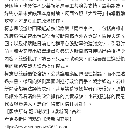
營困境，也獲得不少華視基層員工共鳴與支持。競辦認為，
綠營小雞未就議題本身討論，反而依照「大欣哥」指導發動
攻擊，才是真正的政治操作。
柯志恩競辦也回顧近期多起綠營「翻車事件」，包括高雄市
政府環保局曾出現疑似預發新聞稿遭外界質疑，隨後火速收
回；以及賴瑞隆日前在社群平台誤貼幕僚建議文字，引發討
論。如今又爆出綠營議員與參選人新聞稿直接貼出幕後指令
內容，競辦批評，這已不只是行政疏失，而是暴露民進黨慣
用的網路空戰與議題操作模式。
柯志恩競辦最後強調，公共議題應回歸理性討論，而不是透
過抹黑、帶風向與側翼圍剿進行政治鬥爭。競辦認為，若連
新聞稿都無法謹慎處理，甚至讓幕後操盤者直接曝光，恐怕
已讓外界看清綠營政治操作的真實樣貌，也質疑這樣的民意
代表與參選人，是否值得市民信任與託付。
【版權所有 翻印必究】#漾新聞 #高雄
看更多新聞請點選【漾新聞官網】
https://www.youngnews3631.com⁠