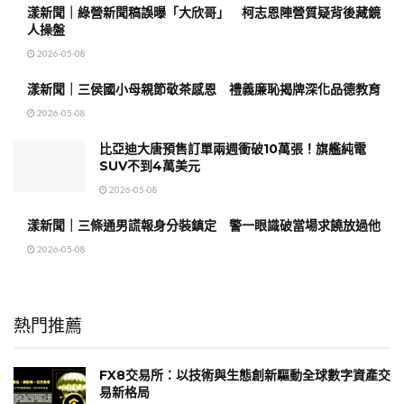
漾新聞｜綠營新聞稿誤曝「大欣哥」 柯志恩陣營質疑背後藏鏡
人操盤
2026-05-08
漾新聞｜三侯國小母親節敬茶感恩 禮義廉恥揭牌深化品德教育
2026-05-08
比亞迪大唐預售訂單兩週衝破10萬張！旗艦純電
SUV不到4萬美元
2026-05-08
漾新聞｜三條通男謊報身分裝鎮定 警一眼識破當場求饒放過他
2026-05-08
熱門推薦
FX8交易所：以技術與生態創新驅動全球數字資產交
易新格局