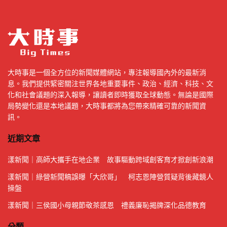
大時事是一個全方位的新聞媒體網站，專注報導國內外的最新消
息。我們提供緊密關注世界各地重要事件、政治、經濟、科技、文
化和社會議題的深入報導，讓讀者即時獲取全球動態。無論是國際
局勢變化還是本地議題，大時事都將為您帶來精確可靠的新聞資
訊。
近期文章
漾新聞｜高師大攜手在地企業 故事驅動跨域創客育才掀創新浪潮
漾新聞｜綠營新聞稿誤曝「大欣哥」 柯志恩陣營質疑背後藏鏡人
操盤
漾新聞｜三侯國小母親節敬茶感恩 禮義廉恥揭牌深化品德教育
分類