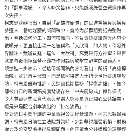
如「翻車現場」，令人啼笑皆非，只能感嘆綠營空戰操作再
次失控。
柯志恩競辦指出，自封「高雄捍衛隊」的民進黨議員與議員
參選人，發給媒體的新聞稿中，竟將內部群組對話完整貼
出，包括如何分工、如何帶風向、誰負責鋪排議題等內容全
數曝光，更直接出現一名被稱為「大欣哥」的人物，引發外
界關注。競辦質疑，這位「大欣哥」究竟是何方神聖？是否
就是幕後指揮綠營小雞操作輿論與攻擊在野黨的藏鏡人。
競辦進一步表示，從這份新聞稿內容可看出，所謂「高雄捍
衛隊」並非自主發聲，而是依照特定人士指令進行排班與攻
防。柯志恩競辦批評，民進黨長期標榜「捍衛高雄」，如今
卻被自己的新聞稿揭露背後存在「中央廚房式」操作模式，
令人質疑這些民意代表與參選人究竟是真正關心公共議題，
還是只是配合劇本演出的「掛名演員」。
針對近日引發爭議的中華電視公司經營議題，柯志恩競辦強
調，柯志恩日前在立法院質詢時，針對華視經營虧損、財務
壓力及公安疑慮提出具體問題，內容聚焦公共媒體治理與經