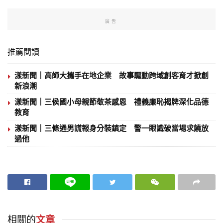
廣告
推薦閱讀
漾新聞｜高師大攜手在地企業 故事驅動跨域創客育才掀創
新浪潮
漾新聞｜三侯國小母親節敬茶感恩 禮義廉恥揭牌深化品德
教育
漾新聞｜三條通男謊報身分裝鎮定 警一眼識破當場求饒放
過他
相關的
文章