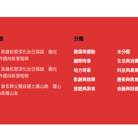
章
分類
｜高雄松原深化台日情誼 觀光
健康與運動
未分類
作邁向新里程碑
國際時事
生活與消
｜高雄松原深化台日情誼 觀光
地方時事
科技與產
作邁向新里程碑
影劇與娛樂
藝術與教
｜會玄師父獨自鏟土護山路 暖心
旅遊與美食
金融與財
動高雄山友