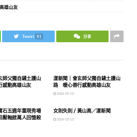
高雄山友
Tweet
81
分享
地方時事
玄師父獨自鏟土護山
漾新聞｜會玄師父獨自鏟土護山
行感動高雄山友
路 暖心善行感動高雄山友
2026-05-10
地方時事
寶石五週年重現秀場
女則失則 / 黃山高／漾新聞
田壓軸掀萬人回憶殺
2026-05-10