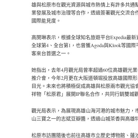
雄與松原市在觀光資源與城市熱情上有許多共通
業發展及城市治理等合作，透過簽署觀光交流合
國際能見度。
高閔琳表示，根據全球知名旅遊平台Expedia最
全球第4、全台第1，也曾獲Agoda與Klook
客來台首選之一。
她指出，去年4月觀光局曾率超過60位高雄觀光業者赴
推介會，今年2月更在大阪道頓堀投放高雄國際
目光。未來也將積極促成高雄與松原兩市觀光協
祥物「松原君」展開IP聯名合作，共同行銷雙城
觀光局表示，為展現高雄山海河港的城市魅力，
山三寶之一的志斌豆瓣醬，透過山城茶香與高雄
松原市訪團隨後也前往高雄市立歷史博物館、蓮