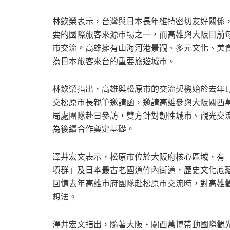
林欽榮表示，台灣與日本長年維持密切友好關係
要的國際旅客來源市場之一，而高雄與大阪目前每
市交流。高雄擁有山海河港景觀、多元文化、美
為日本旅客來台的重要旅遊城市。
林欽榮指出，高雄與松原市的交流契機始於去年
交松原市長親筆邀請函，邀請高雄參與大阪關西
局處團隊赴日參訪，雙方針對韌性城市、觀光交流
為後續合作奠定基礎。
澤井宏文表示，松原市位於大阪府核心區域，有
墳群」及日本最古老國道竹內街道，歷史文化底蘊
回憶去年高雄市府團隊赴松原市交流時，對高雄
想法。
澤井宏文指出，隨著大阪・關西萬博帶動國際觀