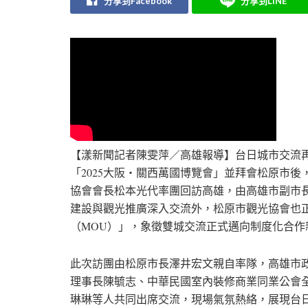
分享到Facebook
分享到LINE
【漾新聞記者陳雯萍／高雄報導】台日城市交流
「2025大阪・關西萬國博覽會」並拜會松原市
協會會長松本光代率團回訪高雄，由高雄市副市
建設與觀光推廣深入交流外，松原市觀光協會也
（MOU）」，象徵雙城交流正式邁向制度化合作
此次訪團由松原市長澤井宏文親自率隊，高雄市
理事長陳毓志、中華民國室內裝修商業同業公會
琳琳等人共同出席交流，現場氣氛熱絡，展現台