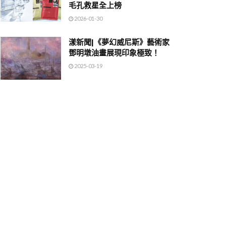
毛孔救星全上榜
2026-01-30
漾新聞|《夢幻威尼斯》藝術家
鄧明墩油畫展現印象極致！
2025-03-19