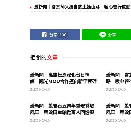
漾新聞｜會玄師父獨自鏟土護山路 暖心善行感動
分享
130
分享
相關的
文章
地方時事
地方時事
漾新聞｜高雄松原深化台日情
漾新聞｜會
誼 觀光MOU合作邁向新里程碑
路 暖心善
2026-05-10
2026-05-10
地方時事
地方時事
漾新聞｜藍寶石五週年重現秀場
漾新聞｜藍
風華 葉啟田壓軸掀萬人回憶殺
風華 葉啟
2026-05-10
2026-05-10