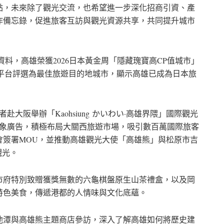
點，未來除了觀光交流，也希望進一步深化招商引資、產
作備忘錄，促進旅客互訪與觀光資源共享，共同提升城市
新資料，高雄榮獲2026日本黃金周「隱藏瑰寶高CP值城市」
等國際平台評選為最佳旅遊目的地城市，顯示高雄已成為日本旅
大阪舉辦「Kaohsiung かいわい·高雄界隈」國際觀光
形象廣告，積極布局大關西旅遊市場，吸引數百萬國際旅客
會簽署MOU，並推動高雄觀光大使「高雄熊」與松原市吉
觀光。
市府特別致贈獲獎無數的六龜棋盤原生山茶禮盒，以及岡
特色美食，傳遞港都的人情味與文化底蘊。
池潭與高雄熊主題商店參訪，深入了解高雄如何將歷史建