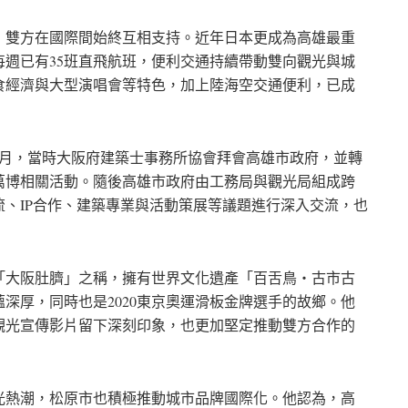
，雙方在國際間始終互相支持。近年日本更成為高雄最重
週已有35班直飛航班，便利交通持續帶動雙向觀光與城
食經濟與大型演唱會等特色，加上陸海空交通便利，已成
1月，當時大阪府建築士事務所協會拜會高雄市政府，並轉
萬博相關活動。隨後高雄市政府由工務局與觀光局組成跨
、IP合作、建築專業與活動策展等議題進行深入交流，也
「大阪肚臍」之稱，擁有世界文化遺產「百舌鳥・古市古
深厚，同時也是2020東京奧運滑板金牌選手的故鄉。他
觀光宣傳影片留下深刻印象，也更加堅定推動雙方合作的
光熱潮，松原市也積極推動城市品牌國際化。他認為，高