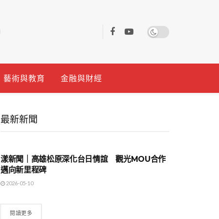
藝術與教育
金融與財經
最新新聞
地方時事
漾新聞｜高雄松原深化台日情誼 觀光MOU合作
邁向新里程碑
2026-05-10
閱讀更多