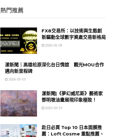
熱門推薦
FX8交易所：以技術與生態創
新驅動全球數字資產交易新格局
2026-01-04
漾新聞｜高雄松原深化台日情誼 觀光MOU合作
邁向新里程碑
2026-05-10
漾新聞|《夢幻威尼斯》藝術家
鄧明墩油畫展現印象極致！
2025-03-19
赴日必買 Top 10 日本面膜推
薦：Loft Cosme 重點推薦、