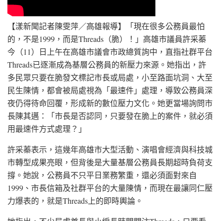
【漾新聞記者陳雯萍／高雄報導】「現在很多公務員最怕
的，不是1999，而是Threads（脆）！」高雄市議員許采蓁
今（11）日上午在高雄市議會市政總質詢中，直指社群平台
Threads已逐漸成為基層公務員的新壓力來源。她指出，許
多民眾只要在脆發文標記市長或局處，小至路面坑洞、大至
民生陳情，都會被局處視為「最速件」處理，導致公務員深
夜仍得待命回覆，形成新的數位壓力文化。她更當場詢問市
長陳其邁：「市長是否認同，只要發在脆上的案件，就必須
用最速件方式處理？」
許采蓁表示，這幾年高雄市大型活動、演唱會經濟與科技城
市轉型成果亮眼，但背後是大量基層公務員長期超時負荷支
撐。她說，公務員不只平日業務繁重，還必須面對來自
1999、市長信箱及社群平台的大量陳情，而現在最讓同仁壓
力爆表的，就是Threads上的即時輿論。