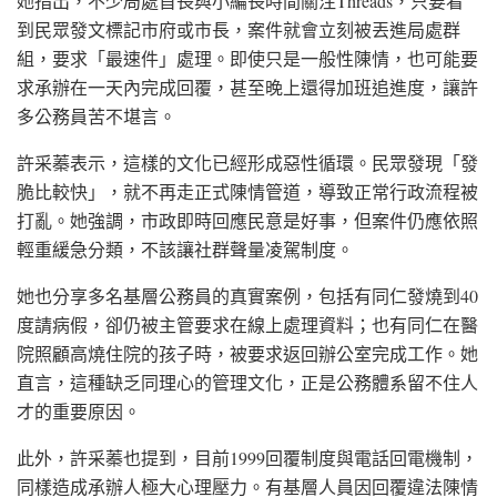
她指出，不少局處首長與小編長時間關注Threads，只要看
到民眾發文標記市府或市長，案件就會立刻被丟進局處群
組，要求「最速件」處理。即使只是一般性陳情，也可能要
求承辦在一天內完成回覆，甚至晚上還得加班追進度，讓許
多公務員苦不堪言。
許采蓁表示，這樣的文化已經形成惡性循環。民眾發現「發
脆比較快」，就不再走正式陳情管道，導致正常行政流程被
打亂。她強調，市政即時回應民意是好事，但案件仍應依照
輕重緩急分類，不該讓社群聲量凌駕制度。
她也分享多名基層公務員的真實案例，包括有同仁發燒到40
度請病假，卻仍被主管要求在線上處理資料；也有同仁在醫
院照顧高燒住院的孩子時，被要求返回辦公室完成工作。她
直言，這種缺乏同理心的管理文化，正是公務體系留不住人
才的重要原因。
此外，許采蓁也提到，目前1999回覆制度與電話回電機制，
同樣造成承辦人極大心理壓力。有基層人員因回覆違法陳情