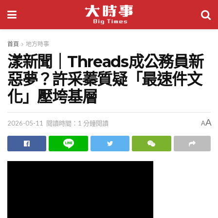
首頁
地方時事
漾新聞｜Threads成公務員新
惡夢？許采蓁質疑「最速件文
化」壓垮基層
A
2026-05-11
閱讀時間：1 分鐘閱讀
A