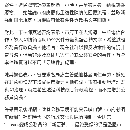
案件，遭民眾電話辱罵超過一小時，甚至被羞辱「納稅錢養
廢物」。她建議市府應簡化重複性陳情免回覆流程，並取消
強制回電規定，讓機關可依案件性質改採文字回覆。
對此，市長陳其邁答詢表示，市府正在與鴻海、中華電信合
作，導入AI技術協助1999案件分類與語音轉文字，希望減輕
公務員行政負擔。他坦言，現在社群媒體反映案件的情況非
常普遍，但若非涉及立即危害生命或公共安全的事件，有些
案件確實可以不用「最速件」處理。
陳其邁也表示，會要求各局處主管體恤基層同仁辛勞，避免
在非急迫情況下造成過度壓力。他強調，市府推動燈塔計畫
與AI治理，就是希望透過科技改善行政流程，而不是增加公
務員負擔。
許采蓁最後呼籲，改善公務環境不能只靠喊口號，市府必須
重新檢討社群時代下的行政文化與陳情機制，否則當
Threads變成公務員的「新惡夢」，最終受傷的仍是整體市