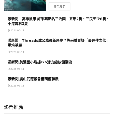
閱讀更多
漾新聞｜高雄鼠患 許采蓁點名三公園 五甲2隻、三民至少8隻、
小港森林3隻
2026-05-11
漾新聞｜Threads成公務員新惡夢？許采蓁質疑「最速件文化」
壓垮基層
2026-05-11
漾新聞|美濃國小飛揚126活力綻放領潮流
2026-05-11
漾新聞|旗山武德殿書畫葫蘆聯展
2026-05-11
熱門推薦