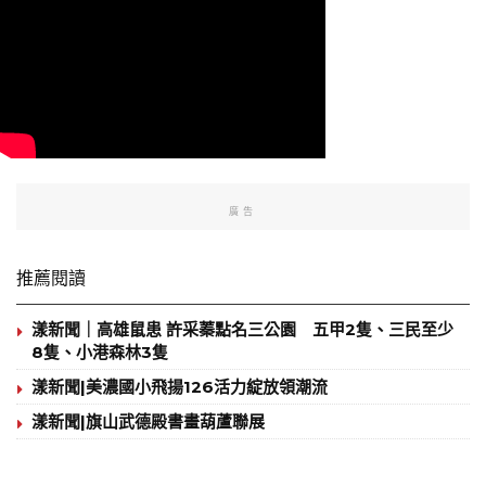
廣告
推薦閱讀
漾新聞｜高雄鼠患 許采蓁點名三公園 五甲2隻、三民至少
8隻、小港森林3隻
漾新聞|美濃國小飛揚126活力綻放領潮流
漾新聞|旗山武德殿書畫葫蘆聯展