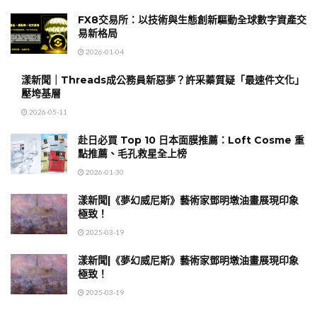
FX8交易所：以技術與生態創新驅動全球數字資產交
易新格局
2026-01-04
漾新聞｜Threads成公務員新惡夢？許采蓁質疑「最速件文化」
壓垮基層
2026-05-11
赴日必買 Top 10 日本面膜推薦：Loft Cosme 重
點推薦、毛孔救星全上榜
2026-01-30
漾新聞|《夢幻威尼斯》藝術家鄧明墩油畫展現印象
極致！
2025-03-19
漾新聞|《夢幻威尼斯》藝術家鄧明墩油畫展現印象
極致！
2025-03-19