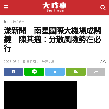
首頁
地方時事
漾新聞｜南星國際大機場成關
鍵 陳其邁：分散風險勢在必
行
A
2026-05-14
閱讀時間：1 分鐘閱讀
A