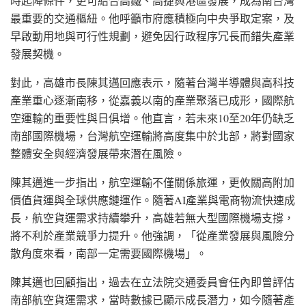
時起降條件，更可結合高鐵、高捷與港區發展，成為南台灣
最重要的交通樞紐。他呼籲市府應積極向中央爭取定案，及
早啟動用地與可行性規劃，避免因行政程序冗長而錯失產業
發展契機。
對此，高雄市長陳其邁回應表示，隨著台灣半導體與高科技
產業重心逐漸南移，從嘉義以南的產業聚落已成形，國際航
空運輸的重要性與日俱增。他直言，若未來10至20年仍缺乏
南部國際機場，台灣航空運輸將高度集中於北部，將對國家
整體安全與經濟發展帶來潛在風險。
陳其邁進一步指出，航空運輸不僅關係旅運，更攸關高附加
價值貨運與全球供應鏈運作。隨著AI產業與電商物流快速成
長，航空貨運需求持續攀升，高雄若無大型國際機場支撐，
將不利於產業競爭力提升。他強調，「從產業發展與風險分
散角度來看，南部一定需要國際機場」。
陳其邁也回顧指出，過去在立法院交通委員會任內即曾評估
南部航空貨運需求，當時數據已顯示成長潛力，如今隨著產