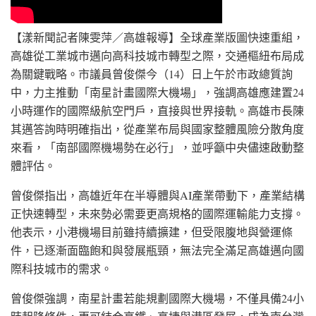
【漾新聞記者陳雯萍／高雄報導】全球產業版圖快速重組，
高雄從工業城市邁向高科技城市轉型之際，交通樞紐布局成
為關鍵戰略。市議員曾俊傑今（14）日上午於市政總質詢
中，力主推動「南星計畫國際大機場」，強調高雄應建置24
小時運作的國際級航空門戶，直接與世界接軌。高雄市長陳
其邁答詢時明確指出，從產業布局與國家整體風險分散角度
來看，「南部國際機場勢在必行」，並呼籲中央儘速啟動整
體評估。
曾俊傑指出，高雄近年在半導體與AI產業帶動下，產業結構
正快速轉型，未來勢必需要更高規格的國際運輸能力支撐。
他表示，小港機場目前雖持續擴建，但受限腹地與營運條
件，已逐漸面臨飽和與發展瓶頸，無法完全滿足高雄邁向國
際科技城市的需求。
曾俊傑強調，南星計畫若能規劃國際大機場，不僅具備24小