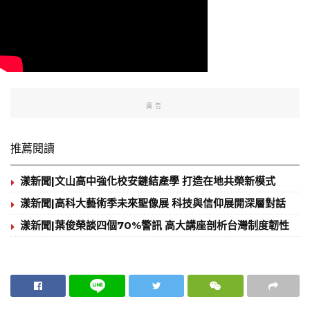
廣告
推薦閱讀
漾新聞|文山高中強化校安鏈結產學 打造在地共榮新模式
漾新聞|高科大藝術季未來聖像展 科技與信仰展開深層對話
漾新聞|葉俊榮談四個70%警訊 高大講座剖析台灣制度韌性