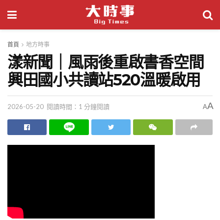
首頁
地方時事
漾新聞｜風雨後重啟書香空間
興田國小共讀站520溫暖啟用
A
2026-05-20
閱讀時間：1 分鐘閱讀
A