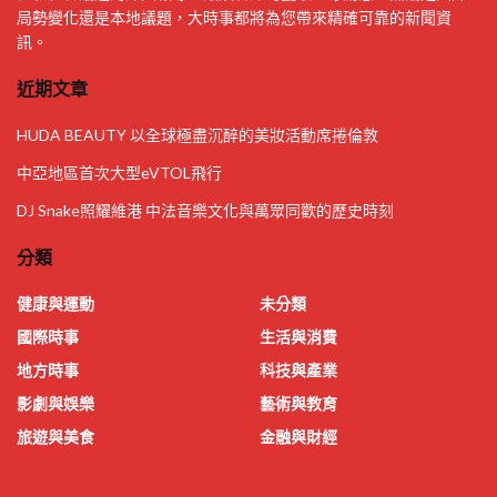
局勢變化還是本地議題，大時事都將為您帶來精確可靠的新聞資
訊。
近期文章
HUDA BEAUTY 以全球極盡沉醉的美妝活動席捲倫敦
中亞地區首次大型eVTOL飛行
DJ Snake照耀維港 中法音樂文化與萬眾同歡的歷史時刻
分類
健康與運動
未分類
國際時事
生活與消費
地方時事
科技與產業
影劇與娛樂
藝術與教育
旅遊與美食
金融與財經