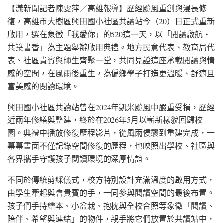
【漾新聞記者陳雯萍／高雄報導】歷經颱風重創與漫長修
復，高雄市大樹區興田國小社區共讀站今（20）日正式重新
啟用，選在象徵「我愛你」的520這一天，以「閱讀啟航・
共築書香」為主題舉辦啟用典禮。地方民意代表、教育局代
表、社區貴賓與師生齊聚一堂，共同見證這座承載閱讀與情
感的空間，在風雨後重生，為偏鄉學子打造更溫暖、舒適且
富美感的閱讀環境。
興田國小社區共讀站曾在2024年凱米颱風中嚴重受損，歷經
近兩年修繕與整建，終於在2026年5月以嶄新樣貌回歸校
園。典禮中播放修復歷程影片，從風雨侵襲到重建完成，一
幕幕畫面不僅記錄空間修復的歷程，也映照出學校、社區與
各界攜手守護孩子閱讀環境的深厚情誼。
不同於傳統剪綵儀式，校方特別設計充滿溫度的啟用方式，
由學生牽起與會貴賓的手，一同參與閱讀空間的最後布置。
孩子們手持繪本、小盆栽、抱枕與全校合照等象徵「閱讀、
陪伴、希望與連結」的物件，親手將它們放置於共讀站中，