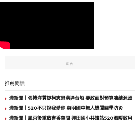
廣告
推薦閱讀
漾新聞｜張博洋質疑柯志恩溝通台船 要敢面對預算凍結源頭
漾新聞｜520不只說我愛你 英明國中無人機闖關學防災
漾新聞｜風雨後重啟書香空間 興田國小共讀站520溫暖啟用