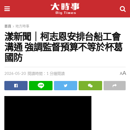
首頁
地方時事
漾新聞｜柯志恩安排台船工會
溝通 強調監督預算不等於杯葛
國防
A
2026-05-20
閱讀時間：1 分鐘閱讀
A