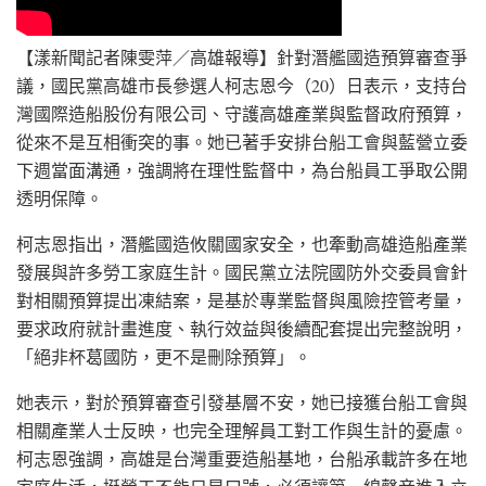
【漾新聞記者陳雯萍／高雄報導】針對潛艦國造預算審查爭
議，國民黨高雄市長參選人柯志恩今（20）日表示，支持台
灣國際造船股份有限公司、守護高雄產業與監督政府預算，
從來不是互相衝突的事。她已著手安排台船工會與藍營立委
下週當面溝通，強調將在理性監督中，為台船員工爭取公開
透明保障。
柯志恩指出，潛艦國造攸關國家安全，也牽動高雄造船產業
發展與許多勞工家庭生計。國民黨立法院國防外交委員會針
對相關預算提出凍結案，是基於專業監督與風險控管考量，
要求政府就計畫進度、執行效益與後續配套提出完整說明，
「絕非杯葛國防，更不是刪除預算」。
她表示，對於預算審查引發基層不安，她已接獲台船工會與
相關產業人士反映，也完全理解員工對工作與生計的憂慮。
柯志恩強調，高雄是台灣重要造船基地，台船承載許多在地