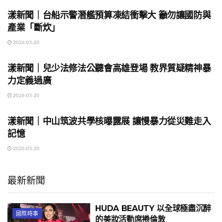
漾新聞｜台船示警潛艦預算凍結衝擊大 籲勿讓國防與
產業「斷炊」
2026-05-20
地方時事
漾新聞｜兒少法修法公聽會高雄登場 教界質疑精神暴
力定義過廣
2026-05-20
地方時事
漾新聞｜中山筑波共學核曝露展 讓慢暴力從災難走入
記憶
2026-05-20
最新新聞
HUDA BEAUTY 以全球極盡沉醉
國際時事
的美妝活動席捲倫敦