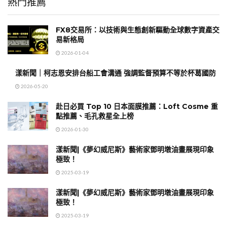
熱門推薦
FX8交易所：以技術與生態創新驅動全球數字資產交
易新格局
2026-01-04
漾新聞｜柯志恩安排台船工會溝通 強調監督預算不等於杯葛國防
2026-05-20
赴日必買 Top 10 日本面膜推薦：Loft Cosme 重
點推薦、毛孔救星全上榜
2026-01-30
漾新聞|《夢幻威尼斯》藝術家鄧明墩油畫展現印象
極致！
2025-03-19
漾新聞|《夢幻威尼斯》藝術家鄧明墩油畫展現印象
極致！
2025-03-19