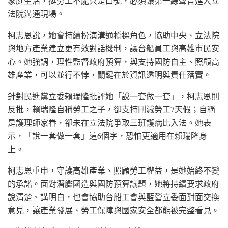
家庭生活，挺勞工不能只是口號，必須讓第一線聲音進入立
法院溝通現場。
柯志恩說，她會持續扮演溝通橋樑角色，協助中央、立法院
與地方產業建立更有效對話機制，讓台船員工與高雄市民安
心。她強調，理性監督政府預算，與支持國防自主、照顧高
雄產業，可以並行不悖，關鍵在於資訊透明與責任落實。
針對民進黨立委賴瑞隆批評她「說一套做一套」，柯志恩則
反批，賴瑞隆自稱勞工之子，卻支持刪減勞工7天假；自稱
是護理師家眷，卻未在立法院爭取三班護病比入法。她表
示，「說一套做一套」這6個字，恐怕更適用在賴瑞隆身
上。
柯志恩重申，守護高雄產業、照顧勞工權益，是她始終不變
的承諾。面對潛艦國造與國防預算議題，她將持續要求政府
說清楚、講明白，也會協助台船工會與藍營立委面對面交換
意見，讓產業發展、勞工保障與國家安全都能被完整看見。