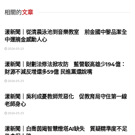
相關的
文章
地方時事
漾新聞｜從清晨泳池到音樂教室 前金國中黎品潔全
中運摘金感動人心
2026-05-25
地方時事
漾新聞｜財劃法修法掀攻防 藍營駁高雄少194億：
財源不減反增還多59億 民進黨還說嘴
2026-05-25
地方時事
漾新聞｜吳利成憂教師荒惡化 促教育局守住第一線
老師身心
2026-05-25
地方時事
漾新聞｜白喬茵揭智慧燈塔AI缺失 質疑精準度不足