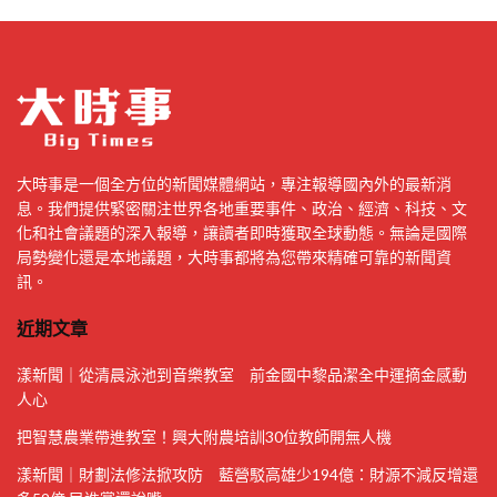
大時事是一個全方位的新聞媒體網站，專注報導國內外的最新消
息。我們提供緊密關注世界各地重要事件、政治、經濟、科技、文
化和社會議題的深入報導，讓讀者即時獲取全球動態。無論是國際
局勢變化還是本地議題，大時事都將為您帶來精確可靠的新聞資
訊。
近期文章
漾新聞｜從清晨泳池到音樂教室 前金國中黎品潔全中運摘金感動
人心
把智慧農業帶進教室！興大附農培訓30位教師開無人機
漾新聞｜財劃法修法掀攻防 藍營駁高雄少194億：財源不減反增還