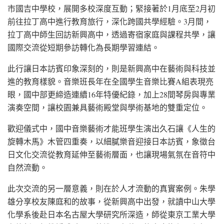
市國吉中學校，展開多校深度互動；緊接著於1月底至2月初
前往拉丁高中進行教育旅行，深化跨國共學經驗。3月間，
拉丁高中師生回訪新興高中，透過寄宿家庭與課程共學，讓
國際交流從短期參訪轉化為長期學習連結。
此行讓日本訪賓印象深刻的，則是新興高中在藝術與科技並
進的教育樣貌。音樂班長年在全國學生音樂比賽A組表現亮
眼，國中部更締造連續16年特優紀錄，加上28間琴房與專業
演奏空間，讓校園兼具藝術殿堂與學術基地的雙重定位。
歡迎儀式中，國中音樂藝術才能班學生演出久石讓《人生的
旋轉木馬》木管四重奏，以細膩樂音迎接日本訪賓，象徵台
日文化交流從教育延伸至藝術層面，也讓現場氣氛在音符中
自然流動。
此次交流的另一層意義，則在於人才流動的真實案例。朱學
雄分享校友陳庭和的故事，從新興高中出發，就讀中山大學
化學系後赴日本名古屋大學研究所深造，師從東京工業大學