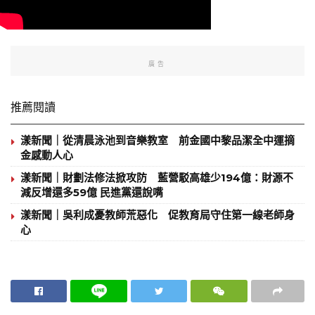
廣告
推薦閱讀
漾新聞｜從清晨泳池到音樂教室 前金國中黎品潔全中運摘
金感動人心
漾新聞｜財劃法修法掀攻防 藍營駁高雄少194億：財源不
減反增還多59億 民進黨還說嘴
漾新聞｜吳利成憂教師荒惡化 促教育局守住第一線老師身
心