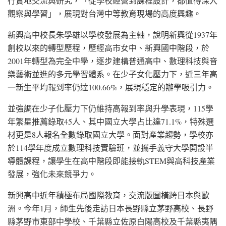
行實地交流與研究，「從學校經營到課程設計，都值得深入
觀察與學習」，展現對台灣中等教育現場的高度興趣。
新興高中校長朱學雄以學校發展為主軸，說明新興從1937年
創校以來的轉型歷程，歷經高市女中、新興國中階段，於
2001年轉型為完全中學，逐步建構普通高中、數理科技與音
樂藝術並進的多元學習體系。在少子女化壓力下，近三年高
一新生平均報到率仍達100.66%，展現穩定的辦學吸引力。
並強調在少子化壓力下仍維持高報到率與升學表現，115學
年繁星推薦錄取45人、其中國立大學占比達71.1%，特殊選
材更是8人報名全數錄取國立大學。面對產業趨勢，學校亦
於114學年度成立數理科技實驗班，並攜手義守大學開設半
導體課程，讓學生在高中階段即能接軌STEM與高科技產業
發展，強化未來競爭力。
新興高中近年積極布局國際教育，交流版圖橫跨日本與歐
洲。今年1月，師生先後走訪日本長野縣立茅野高校、長野
縣茅野市東部中學校、千葉縣立佐原白陽高校及千葉縣夷隅