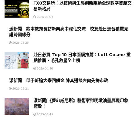
FX8交易所：以技術與生態創新驅動全球數字資產交
易新格局
2026-01-04
漾新聞｜熊本教育長訪新興高中深化交流 校友赴日進台積電見
證跨國緣分
2026-05-25
赴日必買 Top 10 日本面膜推薦：Loft Cosme 重
點推薦、毛孔救星全上榜
2026-01-30
漾新聞｜邱于軒追大寮回饋金 陳其邁談去向先拚市政
2026-05-21
漾新聞|《夢幻威尼斯》藝術家鄧明墩油畫展現印象
極致！
2025-03-19