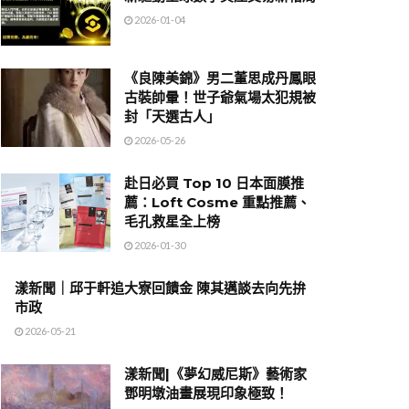
2026-01-04
《良陳美錦》男二董思成丹鳳眼
古裝帥暈！世子爺氣場太犯規被
封「天選古人」
2026-05-26
赴日必買 Top 10 日本面膜推
薦：Loft Cosme 重點推薦、
毛孔救星全上榜
2026-01-30
漾新聞｜邱于軒追大寮回饋金 陳其邁談去向先拚
市政
2026-05-21
漾新聞|《夢幻威尼斯》藝術家
鄧明墩油畫展現印象極致！