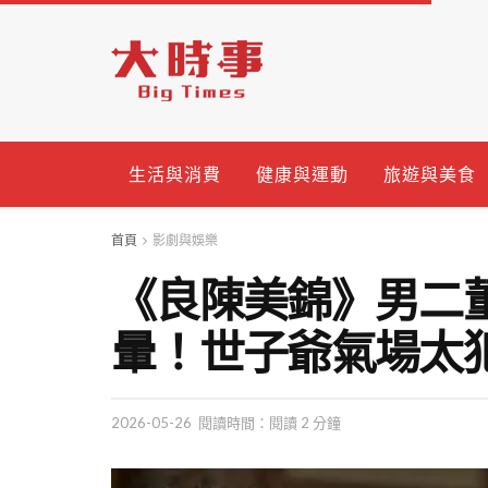
生活與消費
健康與運動
旅遊與美食
首頁
影劇與娛樂
《良陳美錦》男二
暈！世子爺氣場太
2026-05-26
閱讀時間：閱讀 2 分鐘