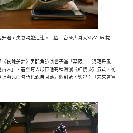
溫，夫妻吻戲連連。（圖：台灣大哥大MyVideo提
綱《良陳美錦》男配角飾演世子爺「葉限」，憑藉丹鳳
選古人」，甚至有人形容他有種濃濃《紅樓夢》氣質，彷
席上海見面會時也親自回應這個封號，笑說：「未來會嘗