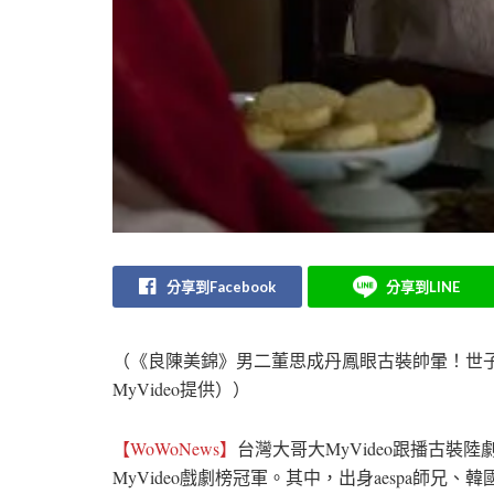
分享到Facebook
分享到LINE
（《良陳美錦》男二董思成丹鳳眼古裝帥暈！世
MyVideo提供））
【WoWoNews】
台灣大哥大MyVideo跟播古
MyVideo戲劇榜冠軍。其中，出身aespa師