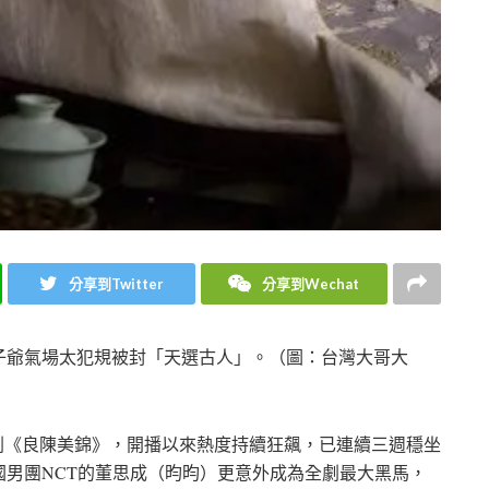
分享到Twitter
分享到Wechat
子爺氣場太犯規被封「天選古人」。（圖：台灣大哥大
裝陸劇《良陳美錦》，開播以來熱度持續狂飆，已連續三週穩坐
兄、韓國男團NCT的董思成（昀昀）更意外成為全劇最大黑馬，