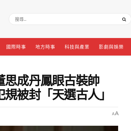
國際時事
地方時事
科技與產業
影劇與娛樂
董思成丹鳳眼古裝帥
犯規被封「天選古人」
A
A