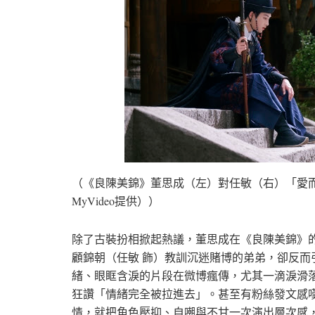
（《良陳美錦》董思成（左）對任敏（右）「愛
MyVideo提供））
除了古裝扮相掀起熱議，董思成在《良陳美錦》
顧錦朝（任敏 飾）教訓沉迷賭博的弟弟，卻反
緒、眼眶含淚的片段在微博瘋傳，尤其一滴淚滑
狂讚「情緒完全被拉進去」。甚至有粉絲發文感
情，就把角色壓抑、自嘲與不甘一次演出層次感