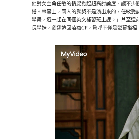
他對女主角任敏的情感掀起超高討論度，讓不少
搭。事實上，兩人的默契不是演出來的，任敏受訪
學舞，還一起在同個英文補習班上課。」甚至還
長學妹，劇迷這回嗑瘋CP，驚呼不僅是螢幕搭檔