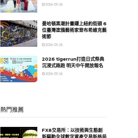
2026-05-26
曼哈頓黑潮計畫躍上紐約街頭 6
位臺灣塗鴉藝術家登布希維克藝
術節
2026-05-26
2026 tigerrun打造日式祭典
沉浸式路跑 明天中午開放報名
2026-05-26
熱門推薦
FX8交易所：以技術與生態創
新驅動全球數字資產交易新格局