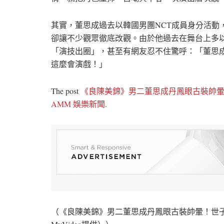
其實，董思成過去以韓國男團NCT成員身分活動，
卻讓不少觀眾徹底改觀。由於他過去在舞台上多
「演技出圈」，甚至有網友忍不住驚呼：「董思
這麼會演戲！」
The post
《良陳美錦》男二董思成丹鳳眼古裝帥
AMM 娛樂新聞
.
（《良陳美錦》男二董思成丹鳳眼古裝帥暈！世