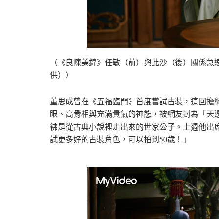
（《良陳美錦》任敏（前）與此沙（後）關係急速升
供））
董思成曾在《五福臨門》首度嘗試古裝，這回擔
眼、高骨相與充滿貴氣的神態，被網友封為「天
彿是從古典小說裡走出來的世家公子。上週他出
試更多好的古裝角色，可以拍到50歲！」