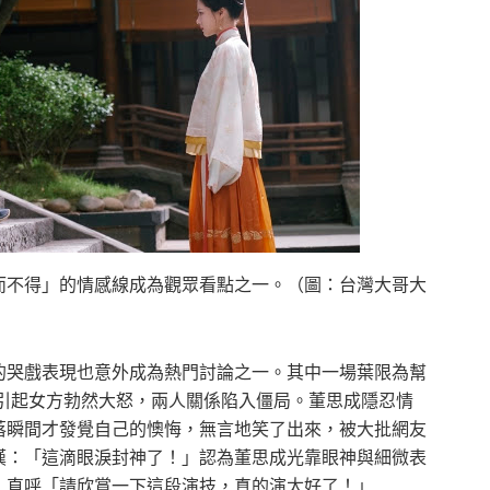
而不得」的情感線成為觀眾看點之一。（圖：台灣大哥大
的哭戲表現也意外成為熱門討論之一。其中一場葉限為幫
而引起女方勃然大怒，兩人關係陷入僵局。董思成隱忍情
落瞬間才發覺自己的懊悔，無言地笑了出來，被大批網友
嘆：「這滴眼淚封神了！」認為董思成光靠眼神與細微表
，直呼「請欣賞一下這段演技，真的演太好了！」