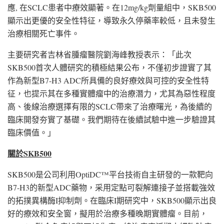
應, 在SCLC患者中療效顯著。在12mg/kg劑量組中，SKB500
顯示出更優的安全性特征，導致永久停藥率較低，且未發生
治療相關死亡事件。
主要研究者吉林省腫瘤醫院劉海峰教授表示：「此次
SKB500首次人體研究的積極結果公布，不僅初步證實了其
作為新型B7-H3 ADC所具備的良好療效與可控的安全性特
征，也提示其在多種實體瘤中的治療潛力，尤其為惡性程度
高、後線治療選擇有限的SCLC帶來了治療曙光，為後續的
臨床開發夯實了基礎。我們期待在後續試驗中進一步驗證其
臨床價值。」
關於
SKB500
SKB500是公司利用OptiDC™平台技術自主研發的一款靶向
B7-H3的新型ADC藥物，采用定點可裂解連接子並搭載強效
的拓撲異構酶I抑制劑。在臨床I期研究中，SKB500顯示出良
好的療效和安全窗，擬用於治療多種晚期實體瘤。目前，