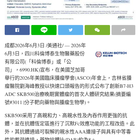
成都
2026年6月3日
/美通社/ — 2026年
6月3日，四川科倫博泰生物醫藥股份
有限公司(「科倫博泰」或「公
司」，6990.HK)宣布，在美國芝加哥
舉行的2026年美國臨床腫瘤學會(ASCO)年會上，吉林省腫
瘤醫院劉海峰教授以快速口頭報告的形式公布了創新B7-H3
ADC SKB500治療晚期實體瘤的首次人體研究結果(摘要編
號#3011 |分子靶向藥物與腫瘤生物學)。
SKB500采用了高親和力、高親水性及內吞作用更強的抗
體，並在抗體恆定區進行了沉默Fc效應功能的工程改造。此
外，其抗體通過可裂解的親水性AAA連接子與具有中等毒
性的載荷連接，藥物抗體比(DAR)約為8。