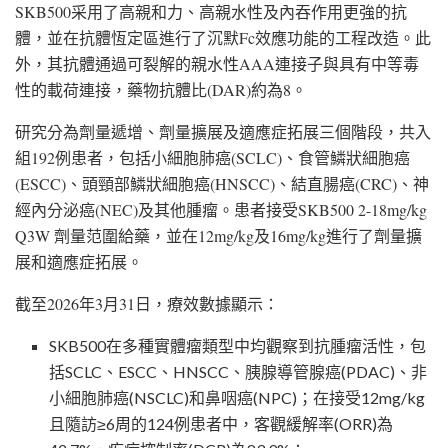
SKB500采用了高親和力、高親水性及內吞作用更強的抗
體，並在抗體恆定區進行了沉默Fc效應功能的工程改造。此
外，其抗體通過可裂解的親水性AAA連接子與具有中等毒
性的載荷連接，藥物抗體比(DAR)約為8。
研究分為劑量遞增、劑量擴展及適應症拓展三個階段，共入
組192例患者，包括小細胞肺癌(SCLC)、食管鱗狀細胞癌
(ESCC)、頭頸部鱗狀細胞癌(HNSCC)、結直腸癌(CRC)、神
經內分泌癌(NEC)及其他腫瘤。患者接受SKB500 2-18mg/kg
Q3W 劑量范圍給藥，並在12mg/kg及16mg/kg進行了劑量擴
展和適應症拓展。
截至2026年3月31日，療效數據顯示：
SKB500在多種實體瘤類型中均觀察到抗腫瘤活性，包
括SCLC、ESCC、HNSCC、胰腺導管腺癌(PDAC)、非
小細胞肺癌(NSCLC)和鼻咽癌(NPC)；在接受12mg/kg
且隨訪≥6周的124例患者中，客觀緩解率(ORR)為