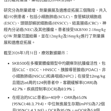
研究分為劑量遞增、劑量擴展及適應症拓展三個階段，共入
組192例患者，包括小細胞肺癌(SCLC)、食管鱗狀細胞癌
(ESCC)、頭頸部鱗狀細胞癌(HNSCC)、結直腸癌(CRC)、神
經內分泌癌(NEC)及其他腫瘤。患者接受SKB500 2-18mg/kg
Q3W 劑量范圍給藥，並在12mg/kg及16mg/kg進行了劑量擴
展和適應症拓展。
截至2026年3月31日，療效數據顯示：
SKB500在多種實體瘤類型中均觀察到抗腫瘤活性，包
括SCLC、ESCC、HNSCC、胰腺導管腺癌(PDAC)、非
小細胞肺癌(NSCLC)和鼻咽癌(NPC)；在接受12mg/kg
且隨訪≥6周的124例患者中，客觀緩解率(ORR)為
42.7%，疾病控制率(DCR)為83.9%；
在經治的SCLC患者(n=40)中，ORR為65.0%
(95%CI:48.3, 79.4)，中位無進展生存期(mPFS)為7.2個
月(95%CI: 4.3, NE)，DCR為95.0%，mDOR為5.8個