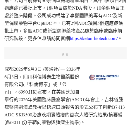
業。公司目前擁有30余個重點創新藥項目，其中4個項目8個
適應症已獲批上市，1個項目處於NDA階段，10余個項目正
處於臨床階段。公司成功構建了享譽國際的專有ADC及新
型偶聯藥物平台OptiDC™，已有2個ADC項目5個適應症獲
批上市，多個ADC或新型偶聯藥物產品處於臨床或臨床前
研究階段。更多信息請訪問官網
https://kelun-biotech.com/
。
廣告
成都
2026年6月3日
/美通社/ — 2026年
6月3日，四川科倫博泰生物醫藥股份
有限公司(「科倫博泰」或「公
司」，6990.HK)宣布，在美國芝加哥
舉行的2026年美國臨床腫瘤學會(ASCO)年會上，吉林省腫
瘤醫院劉海峰教授以快速口頭報告的形式公布了創新B7-H3
ADC SKB500治療晚期實體瘤的首次人體研究結果(摘要編
號#3011 |分子靶向藥物與腫瘤生物學)。