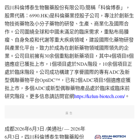
四川科倫博泰生物醫藥股份有限公司(簡稱「科倫博泰」，
股票代碼：6990.HK)是科倫藥業控股子公司，專注於創新生
物技術藥物及小分子藥物的研發、生產、商業化及國際合
作。公司圍繞全球和中國未滿足的臨床需求，重點布局腫
瘤、自身免疫和代謝等重大疾病領域，建設國際化藥物研發
與產業化平台，致力於成為在創新藥物領域國際領先的企
業。公司目前擁有30余個重點創新藥項目，其中4個項目8個
適應症已獲批上市，1個項目處於NDA階段，10余個項目正
處於臨床階段。公司成功構建了享譽國際的專有ADC及新
型偶聯藥物平台OptiDC™，已有2個ADC項目5個適應症獲
批上市，多個ADC或新型偶聯藥物產品處於臨床或臨床前
研究階段。更多信息請訪問官網
https://kelun-biotech.com/
。
廣告
成都
2026年6月3日
/美通社/ — 2026年
6月3日，四川科倫博泰生物醫藥股份