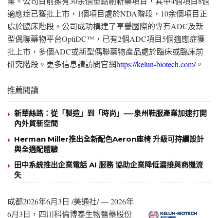
業。公司目前擁有30余個重點創新藥項目，其中4個項目8個
適應症已獲批上市，1個項目處於NDA階段，10余個項目正
處於臨床階段。公司成功構建了享譽國際的專有ADC及新
型偶聯藥物平台OptiDC™，已有2個ADC項目5個適應症獲
批上市，多個ADC或新型偶聯藥物產品處於臨床或臨床前
研究階段。更多信息請訪問官網
https://kelun-biotech.com/
。
推薦閱讀
新華絲路：從「製造」到「時尚」—-泉州鞋服產業加速打開
內外貿新空間
Herman Miller推出全新配色Aeron座椅 升級可持續設計
與全適配體驗
田中系統推出企業電話 AI 服務 協助企業降低漏接與商機流
失
成都
2026年6月3日
/美通社/ — 2026年
6月3日，四川科倫博泰生物醫藥股份