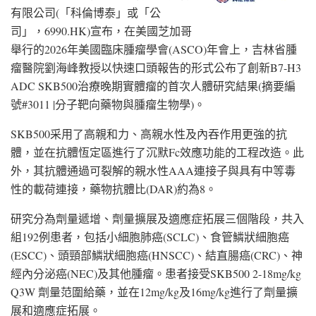
有限公司(「科倫博泰」或「公
司」，6990.HK)宣布，在美國芝加哥
舉行的2026年美國臨床腫瘤學會(ASCO)年會上，吉林省腫
瘤醫院劉海峰教授以快速口頭報告的形式公布了創新B7-H3
ADC SKB500治療晚期實體瘤的首次人體研究結果(摘要編
號#3011 |分子靶向藥物與腫瘤生物學)。
SKB500采用了高親和力、高親水性及內吞作用更強的抗
體，並在抗體恆定區進行了沉默Fc效應功能的工程改造。此
外，其抗體通過可裂解的親水性AAA連接子與具有中等毒
性的載荷連接，藥物抗體比(DAR)約為8。
研究分為劑量遞增、劑量擴展及適應症拓展三個階段，共入
組192例患者，包括小細胞肺癌(SCLC)、食管鱗狀細胞癌
(ESCC)、頭頸部鱗狀細胞癌(HNSCC)、結直腸癌(CRC)、神
經內分泌癌(NEC)及其他腫瘤。患者接受SKB500 2-18mg/kg
Q3W 劑量范圍給藥，並在12mg/kg及16mg/kg進行了劑量擴
展和適應症拓展。