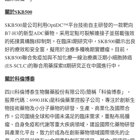
關於
SKB500
SKB500是公司利用OptiDC™平台技術自主研發的一款靶向
B7-H3的新型ADC藥物，采用定點可裂解連接子並搭載強效
的拓撲異構酶I抑制劑。在臨床I期研究中，SKB500顯示出良
好的療效和安全窗，擬用於治療多種晚期實體瘤。目前，
SKB500聯合免疫加與不加化療一線治療廣泛期小細胞肺癌
(ES-SCLC)的聯合用藥探索II期研究正在中國進行中。
關於科倫博泰
四川科倫博泰生物醫藥股份有限公司(簡稱「科倫博泰」，
股票代碼：6990.HK)是科倫藥業控股子公司，專注於創新生
物技術藥物及小分子藥物的研發、生產、商業化及國際合
作。公司圍繞全球和中國未滿足的臨床需求，重點布局腫
瘤、自身免疫和代謝等重大疾病領域，建設國際化藥物研發
與產業化平台，致力於成為在創新藥物領域國際領先的企