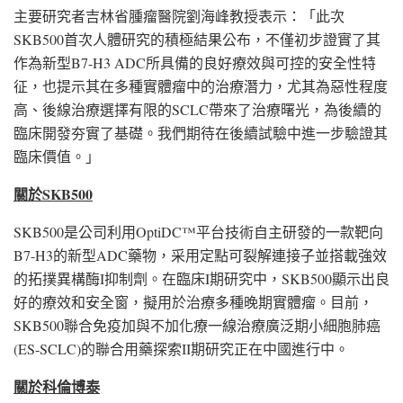
主要研究者吉林省腫瘤醫院劉海峰教授表示：「此次
SKB500首次人體研究的積極結果公布，不僅初步證實了其
作為新型B7-H3 ADC所具備的良好療效與可控的安全性特
征，也提示其在多種實體瘤中的治療潛力，尤其為惡性程度
高、後線治療選擇有限的SCLC帶來了治療曙光，為後續的
臨床開發夯實了基礎。我們期待在後續試驗中進一步驗證其
臨床價值。」
關於
SKB500
SKB500是公司利用OptiDC™平台技術自主研發的一款靶向
B7-H3的新型ADC藥物，采用定點可裂解連接子並搭載強效
的拓撲異構酶I抑制劑。在臨床I期研究中，SKB500顯示出良
好的療效和安全窗，擬用於治療多種晚期實體瘤。目前，
SKB500聯合免疫加與不加化療一線治療廣泛期小細胞肺癌
(ES-SCLC)的聯合用藥探索II期研究正在中國進行中。
關於科倫博泰