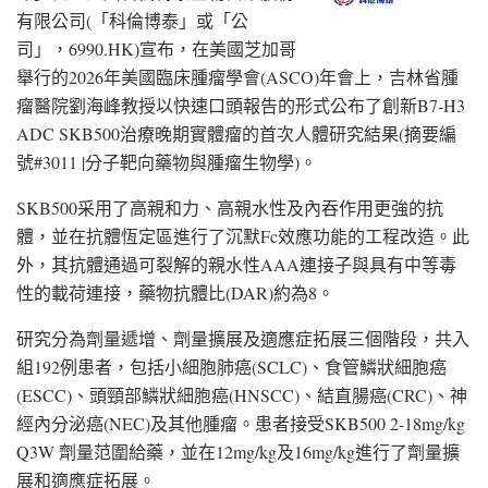
有限公司(「科倫博泰」或「公
司」，6990.HK)宣布，在美國芝加哥
舉行的2026年美國臨床腫瘤學會(ASCO)年會上，吉林省腫
瘤醫院劉海峰教授以快速口頭報告的形式公布了創新B7-H3
ADC SKB500治療晚期實體瘤的首次人體研究結果(摘要編
號#3011 |分子靶向藥物與腫瘤生物學)。
SKB500采用了高親和力、高親水性及內吞作用更強的抗
體，並在抗體恆定區進行了沉默Fc效應功能的工程改造。此
外，其抗體通過可裂解的親水性AAA連接子與具有中等毒
性的載荷連接，藥物抗體比(DAR)約為8。
研究分為劑量遞增、劑量擴展及適應症拓展三個階段，共入
組192例患者，包括小細胞肺癌(SCLC)、食管鱗狀細胞癌
(ESCC)、頭頸部鱗狀細胞癌(HNSCC)、結直腸癌(CRC)、神
經內分泌癌(NEC)及其他腫瘤。患者接受SKB500 2-18mg/kg
Q3W 劑量范圍給藥，並在12mg/kg及16mg/kg進行了劑量擴
展和適應症拓展。