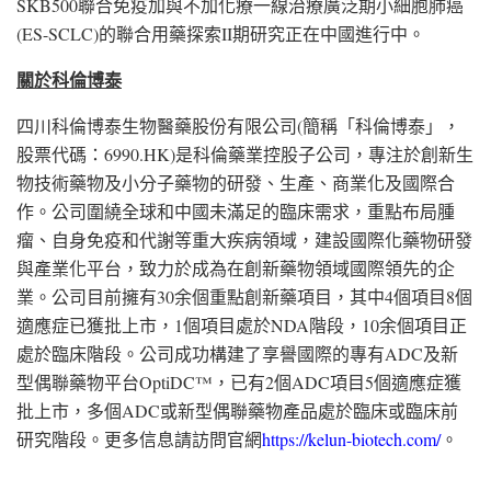
SKB500聯合免疫加與不加化療一線治療廣泛期小細胞肺癌
(ES-SCLC)的聯合用藥探索II期研究正在中國進行中。
關於科倫博泰
四川科倫博泰生物醫藥股份有限公司(簡稱「科倫博泰」，
股票代碼：6990.HK)是科倫藥業控股子公司，專注於創新生
物技術藥物及小分子藥物的研發、生產、商業化及國際合
作。公司圍繞全球和中國未滿足的臨床需求，重點布局腫
瘤、自身免疫和代謝等重大疾病領域，建設國際化藥物研發
與產業化平台，致力於成為在創新藥物領域國際領先的企
業。公司目前擁有30余個重點創新藥項目，其中4個項目8個
適應症已獲批上市，1個項目處於NDA階段，10余個項目正
處於臨床階段。公司成功構建了享譽國際的專有ADC及新
型偶聯藥物平台OptiDC™，已有2個ADC項目5個適應症獲
批上市，多個ADC或新型偶聯藥物產品處於臨床或臨床前
研究階段。更多信息請訪問官網
https://kelun-biotech.com/
。