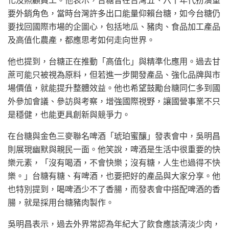
要外銷角色，當時台灣許多出口能量仰賴台糖，如今台糖仍
要找回國際市場的企圖心，包括地瓜、豬肉、食品加工產品
及高值化農產，都應思考如何走向世界。
他也提到，台糖正在推動「高值化」與精準化應用。過去甘
蔗可能只被視為原料，但若進一步開發產品、強化品牌與市
場價值，就能提升整體效益。他也希望鼓勵台糖同仁多到國
外參加會議、參訪與考察，增強國際視野，讓國營事業不只
是穩健，也能更具創新與競爭力。
在台糖與金色三麥聯名啤酒「琥珀蜜釀」發表會中，吳明昌
則展現幽默與親民一面。他笑說，啤酒是生活中很重要的快
樂元素，「沒有喝酒，不會快樂；沒有糖，人生也過得不快
樂。」台糖有糖、有啤酒，也要把好的產品與大家分享。他
也特別提到，喝啤酒少不了香腸，而發表會中搭配啤酒的香
腸，就是採用台糖豬肉製作。
吳明昌表示，過去外界常認為年紀大了飲食應該清淡少肉，