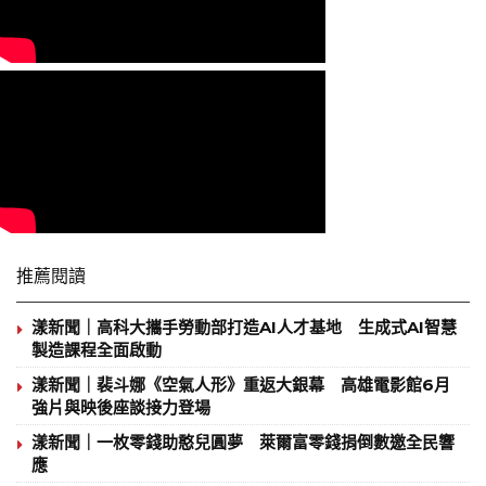
推薦閱讀
漾新聞｜高科大攜手勞動部打造AI人才基地 生成式AI智慧
製造課程全面啟動
漾新聞｜裴斗娜《空氣人形》重返大銀幕 高雄電影館6月
強片與映後座談接力登場
漾新聞｜一枚零錢助憨兒圓夢 萊爾富零錢捐倒數邀全民響
應