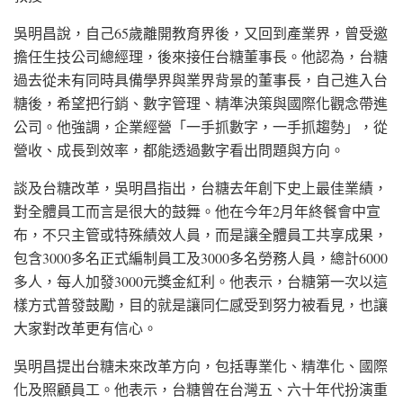
吳明昌說，自己65歲離開教育界後，又回到產業界，曾受邀
擔任生技公司總經理，後來接任台糖董事長。他認為，台糖
過去從未有同時具備學界與業界背景的董事長，自己進入台
糖後，希望把行銷、數字管理、精準決策與國際化觀念帶進
公司。他強調，企業經營「一手抓數字，一手抓趨勢」，從
營收、成長到效率，都能透過數字看出問題與方向。
談及台糖改革，吳明昌指出，台糖去年創下史上最佳業績，
對全體員工而言是很大的鼓舞。他在今年2月年終餐會中宣
布，不只主管或特殊績效人員，而是讓全體員工共享成果，
包含3000多名正式編制員工及3000多名勞務人員，總計6000
多人，每人加發3000元獎金紅利。他表示，台糖第一次以這
樣方式普發鼓勵，目的就是讓同仁感受到努力被看見，也讓
大家對改革更有信心。
吳明昌提出台糖未來改革方向，包括專業化、精準化、國際
化及照顧員工。他表示，台糖曾在台灣五、六十年代扮演重