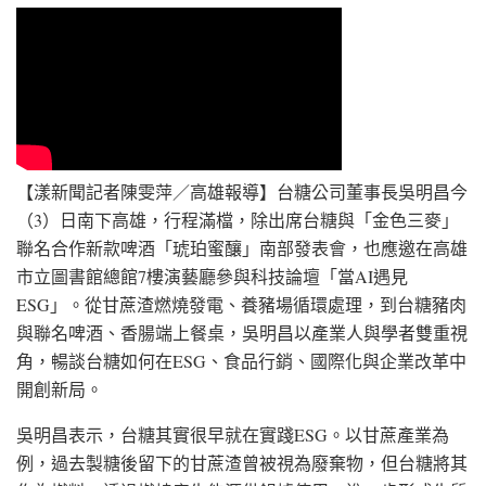
【漾新聞記者陳雯萍／高雄報導】台糖公司董事長吳明昌今
（3）日南下高雄，行程滿檔，除出席台糖與「金色三麥」
聯名合作新款啤酒「琥珀蜜釀」南部發表會，也應邀在高雄
市立圖書館總館7樓演藝廳參與科技論壇「當AI遇見
ESG」。從甘蔗渣燃燒發電、養豬場循環處理，到台糖豬肉
與聯名啤酒、香腸端上餐桌，吳明昌以產業人與學者雙重視
角，暢談台糖如何在ESG、食品行銷、國際化與企業改革中
開創新局。
吳明昌表示，台糖其實很早就在實踐ESG。以甘蔗產業為
例，過去製糖後留下的甘蔗渣曾被視為廢棄物，但台糖將其