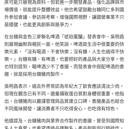
蔗可能只被視為原料，但若進一步開發產品、強化品牌與市
場價值，就能提升整體效益。他也希望鼓勵台糖同仁多到國
外參加會議、參訪與考察，增強國際視野，讓國營事業不只
是穩健，也能更具創新與競爭力。
在台糖與金色三麥聯名啤酒「琥珀蜜釀」發表會中，吳明昌
則展現幽默與親民一面。他笑說，啤酒是生活中很重要的快
樂元素，「沒有喝酒，不會快樂；沒有糖，人生也過得不快
樂。」台糖有糖、有啤酒，也要把好的產品與大家分享。他
也特別提到，喝啤酒少不了香腸，而發表會中搭配啤酒的香
腸，就是採用台糖豬肉製作。
吳明昌表示，過去外界常認為年紀大了飲食應該清淡少肉，
但現在觀念已有不同，適量攝取蛋白質對身體很重要。他指
出，台糖豬肉以嚴謹管理與品質建立口碑，香腸產品也結合
不同風味開發，讓消費者不只吃得安心，也吃得有特色。
他還提及，台糖豬肉與業界合作製作的香腸，曾受到國際知
名人士喜愛，也希望透過品牌聯名、產品創新與行銷操作，