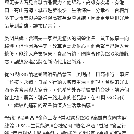
讓更多人看見台糖食品實力。他認為，高雄有機場、有港
口、有山有海，城市進步很快，生活條件十分幸福，台糖許
多重要事業與通路也與高雄有深厚連結，因此更希望把好產
品帶到高雄，讓市民共享。
吳明昌說，台糖是一家歷史悠久的國營企業，員工做事一向
穩健，但也因為保守，改革更需要耐心。他希望自己進入台
糖後，能注入產業經營、食品行銷、國際合作與ESG永續觀
念，讓這家老品牌在新時代走出新路。
從AI與ESG論壇到啤酒新品發表，吳明昌一日高雄行，串連
了科技、永續、食品、行銷與城市生活。他說，台糖的好東
西不會吝嗇與大家分享，也希望外界持續支持台糖，讓這個
從土地、農業、糖業一路走來的老品牌，在AI與ESG時代
中，繼續創造新的產業價值與生活幸福感。
#台糖 #吳明昌 #金色三麥 #當AI遇見ESG #高雄市立圖書館
總館 #ESG #生質能源 #台糖豬肉 #聯名啤酒 #香腸 #食品行
銷 #屏東科技大學 #高餐大 #陳千浩 #漾新聞 #高雄 #琥珀蜜