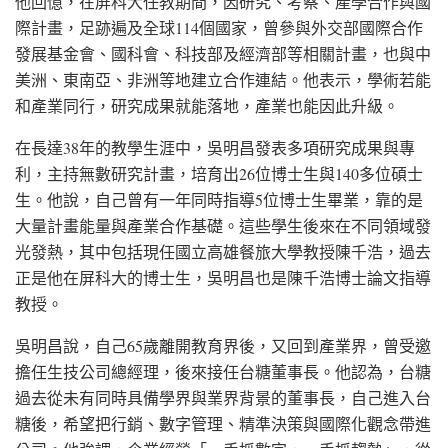
他回憶，在屏科大任教期間，因研究、考察、產學合作與國
際計畫，足跡遍及全球114個國家，曾參與外交部國際合作
發展基金會、國科會、科技部及經濟部等相關計畫，也與中
美洲、東南亞、非洲等地建立合作連結。他表示，學術若能
和產業同行，研究成果就能落地，產業也能因此升級。
在長達38年的教學生涯中，吳明昌發表多項研究成果與專
利，主持無數研究計畫，培育出26位博士生與140多位碩士
生。他說，自己曾有一年同時指導5位博士生畢業，靠的是
大量計畫能量與產業合作基礎。這些學生後來在不同領域發
光發熱，其中包括現任國立高雄餐旅大學教授陳千浩，過去
正是他在屏科大的博士生，吳明昌也是陳千浩博士論文指導
教授。
吳明昌說，自己65歲離開教育界後，又回到產業界，曾受邀
擔任生技公司總經理，後來接任台糖董事長。他認為，台糖
過去從未有同時具備學界與業界背景的董事長，自己進入台
糖後，希望把行銷、數字管理、精準決策與國際化觀念帶進