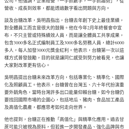
公司。他強調，企業經營「一手抓數字，一手抓趨勢」，從
營收、成長到效率，都能透過數字看出問題與方向。
談及台糖改革，吳明昌指出，台糖去年創下史上最佳業績，
對全體員工而言是很大的鼓舞。他在今年2月年終餐會中宣
布，不只主管或特殊績效人員，而是讓全體員工共享成果，
包含3000多名正式編制員工及3000多名勞務人員，總計6000
多人，每人加發3000元獎金紅利。他表示，台糖第一次以這
樣方式普發鼓勵，目的就是讓同仁感受到努力被看見，也讓
大家對改革更有信心。
吳明昌提出台糖未來改革方向，包括專業化、精準化、國際
化及照顧員工。他表示，台糖曾在台灣五、六十年代扮演重
要外銷角色，當時台灣許多出口能量仰賴台糖，如今台糖仍
要找回國際市場的企圖心，包括地瓜、豬肉、食品加工產品
及高值化農產，都應思考如何走向世界。
他也提到，台糖正在推動「高值化」與精準化應用。過去甘
蔗可能只被視為原料，但若進一步開發產品、強化品牌與市