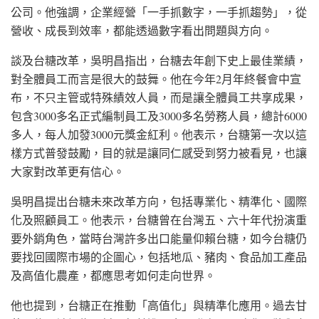
公司。他強調，企業經營「一手抓數字，一手抓趨勢」，從
營收、成長到效率，都能透過數字看出問題與方向。
談及台糖改革，吳明昌指出，台糖去年創下史上最佳業績，
對全體員工而言是很大的鼓舞。他在今年2月年終餐會中宣
布，不只主管或特殊績效人員，而是讓全體員工共享成果，
包含3000多名正式編制員工及3000多名勞務人員，總計6000
多人，每人加發3000元獎金紅利。他表示，台糖第一次以這
樣方式普發鼓勵，目的就是讓同仁感受到努力被看見，也讓
大家對改革更有信心。
吳明昌提出台糖未來改革方向，包括專業化、精準化、國際
化及照顧員工。他表示，台糖曾在台灣五、六十年代扮演重
要外銷角色，當時台灣許多出口能量仰賴台糖，如今台糖仍
要找回國際市場的企圖心，包括地瓜、豬肉、食品加工產品
及高值化農產，都應思考如何走向世界。
他也提到，台糖正在推動「高值化」與精準化應用。過去甘