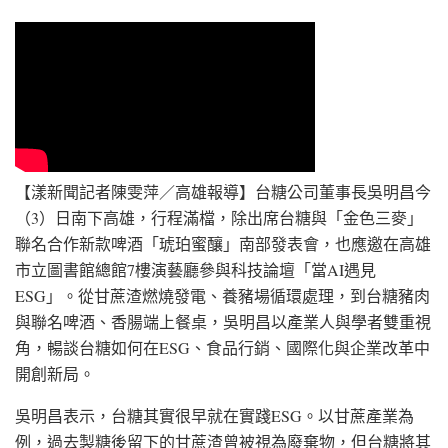
【漾新聞記者陳雯萍／高雄報導】台糖公司董事長吳明昌今
（3）日南下高雄，行程滿檔，除出席台糖與「金色三麥」
聯名合作新款啤酒「琥珀蜜釀」南部發表會，也應邀在高雄
市立圖書館總館7樓演藝廳參與科技論壇「當AI遇見
ESG」。從甘蔗渣燃燒發電、養豬場循環處理，到台糖豬肉
與聯名啤酒、香腸端上餐桌，吳明昌以產業人與學者雙重視
角，暢談台糖如何在ESG、食品行銷、國際化與企業改革中
開創新局。
吳明昌表示，台糖其實很早就在實踐ESG。以甘蔗產業為
例，過去製糖後留下的甘蔗渣曾被視為廢棄物，但台糖將其