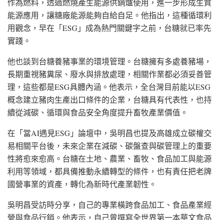
作為燃料，透過燃燒產生能源供鍋爐使用，進一步形成生質
能源應用，讓糖廠能源能夠自給自足。他指出，這種循環利
用觀念，早在「ESG」成為熱門關鍵字之前，台糖就已率先
實踐。
他也談到台糖養豬事業的環境管理。台糖擁有多處養豬場，
長期重視豬糞尿、廢水與排放處理，相關作業都必須妥善管
理，這些都是ESG具體內涵。他表示，全台灣目前能以ESG
概念建立豬肉生產出口條件的企業，台糖具有代表性，也持
續從減碳、循環與食品安全角度提升畜牧產業價值。
在「當AI遇見ESG」論壇中，吳明昌也提及高雄成立碳權交
易相關平台後，未來企業在減碳、碳盤查與碳管理上的重要
性將愈來愈高。台糖在土地、農業、畜牧、食品加工與能源
利用等領域，都具備推動永續轉型的條件，也有責任把老牌
國營事業的資產，轉化為新時代產業韌性。
吳明昌受訪時分享，自己的專業橫跨食品加工、食品產業經
營與食品行銷。他表示，自己曾撰寫全世界第一本華文食品