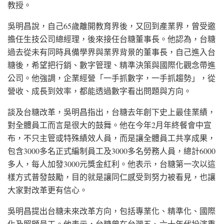
教授。
吳明昌說，自己65歲離開教育界後，又回到產業界，曾受邀
擔任生技公司總經理，後來接任台糖董事長。他認為，台糖
過去從未有同時具備學界與業界背景的董事長，自己進入台
糖後，希望把行銷、數字管理、精準決策與國際化觀念帶進
公司。他強調，企業經營「一手抓數字，一手抓趨勢」，從
營收、成長到效率，都能透過數字看出問題與方向。
談及台糖改革，吳明昌指出，台糖去年創下史上最佳業績，
對全體員工而言是很大的鼓舞。他在今年2月年終餐會中宣
布，不只主管或特殊績效人員，而是讓全體員工共享成果，
包含3000多名正式編制員工及3000多名勞務人員，總計6000
多人，每人加發3000元獎金紅利。他表示，台糖第一次以這
樣方式普發鼓勵，目的就是讓同仁感受到努力被看見，也讓
大家對改革更有信心。
吳明昌提出台糖未來改革方向，包括專業化、精準化、國際
化及照顧員工。他表示，台糖曾在台灣五、六十年代扮演重