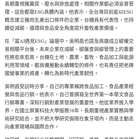
長期重視豬糞尿、廢水與排放處理，相關作業都必須妥善管
理，這些都是ESG具體內涵。他表示，全台灣目前能以ESG
概念建立豬肉生產出口條件的企業，台糖具有代表性，也持
續從減碳、循環與食品安全角度提升畜牧產業價值。
在「當AI遇見ESG」論壇中，吳明昌也提及高雄成立碳權交
易相關平台後，未來企業在減碳、碳盤查與碳管理上的重要
性將愈來愈高。台糖在土地、農業、畜牧、食品加工與能源
利用等領域，都具備推動永續轉型的條件，也有責任把老牌
國營事業的資產，轉化為新時代產業韌性。
吳明昌受訪時分享，自己的專業橫跨食品加工、食品產業經
營與食品行銷。他表示，自己曾撰寫全世界第一本華文食品
行銷專書，深知行銷對產業發展的重要性。他從業界進入學
界，在國立屏東科技大學服務38年，長期重視產業實務與學
術研究結合，並不把大學研究侷限在象牙塔內，而是主動走
向產業現場與國際合作。