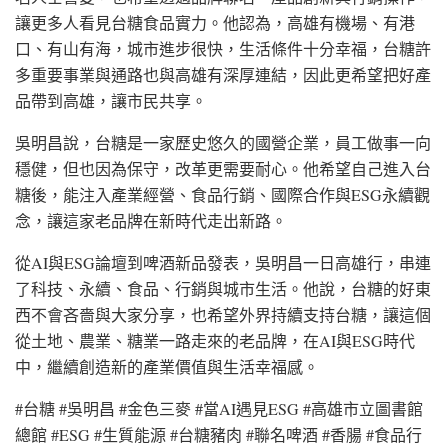
讓更多人看見台糖食品實力。他認為，高雄有機場、有港
口、有山有海，城市進步很快，生活條件十分幸福，台糖許
多重要事業與通路也與高雄有深厚連結，因此更希望把好產
品帶到高雄，讓市民共享。
吳明昌說，台糖是一家歷史悠久的國營企業，員工做事一向
穩健，但也因為保守，改革更需要耐心。他希望自己進入台
糖後，能注入產業經營、食品行銷、國際合作與ESG永續觀
念，讓這家老品牌在新時代走出新路。
從AI與ESG論壇到啤酒新品發表，吳明昌一日高雄行，串連
了科技、永續、食品、行銷與城市生活。他說，台糖的好東
西不會吝嗇與大家分享，也希望外界持續支持台糖，讓這個
從土地、農業、糖業一路走來的老品牌，在AI與ESG時代
中，繼續創造新的產業價值與生活幸福感。
#台糖 #吳明昌 #金色三麥 #當AI遇見ESG #高雄市立圖書館
總館 #ESG #生質能源 #台糖豬肉 #聯名啤酒 #香腸 #食品行