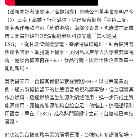
【漾新聞記者陳雯萍／高雄報導】台糖公司董事長吳明昌今
（3）日南下高雄，行程滿檔，除出席台糖與「金色三麥」
聯名合作新款啤酒「琥珀蜜釀」南部發表會，也應邀在高雄
市立圖書館總館7樓演藝廳參與科技論壇「當AI遇見
ESG」。從甘蔗渣燃燒發電、養豬場循環處理，到台糖豬肉
與聯名啤酒、香腸端上餐桌，吳明昌以產業人與學者雙重視
角，暢談台糖如何在ESG、食品行銷、國際化與企業改革中
開創新局。
吳明昌表示，台糖其實很早就在實踐ESG。以甘蔗產業為
例，過去製糖後留下的甘蔗渣曾被視為廢棄物，但台糖將其
作為燃料，透過燃燒產生能源供鍋爐使用，進一步形成生質
能源應用，讓糖廠能源能夠自給自足。他指出，這種循環利
用觀念，早在「ESG」成為熱門關鍵字之前，台糖就已率先
實踐。
他也談到台糖養豬事業的環境管理。台糖擁有多處養豬場，