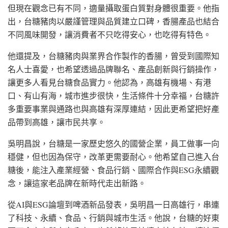
但現在觀念已有不同，適量攝取蛋白質對身體很重要。他指
出，台糖豬肉以嚴謹管理與品質建立口碑，香腸產品也結合
不同風味開發，讓消費者不只吃得安心，也吃得有特色。
他還提及，台糖豬肉與業界合作製作的香腸，曾受到國際知
名人士喜愛，也希望透過品牌聯名、產品創新與行銷操作，
讓更多人看見台糖食品實力。他認為，高雄有機場、有港
口、有山有海，城市進步很快，生活條件十分幸福，台糖許
多重要事業與通路也與高雄有深厚連結，因此更希望把好產
品帶到高雄，讓市民共享。
吳明昌說，台糖是一家歷史悠久的國營企業，員工做事一向
穩健，但也因為保守，改革更需要耐心。他希望自己進入台
糖後，能注入產業經營、食品行銷、國際合作與ESG永續觀
念，讓這家老品牌在新時代走出新路。
從AI與ESG論壇到啤酒新品發表，吳明昌一日高雄行，串連
了科技、永續、食品、行銷與城市生活。他說，台糖的好東