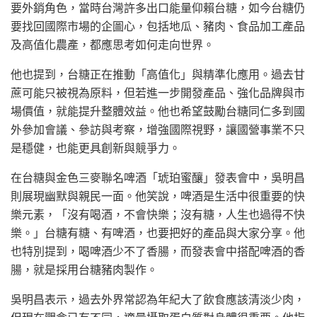
要外銷角色，當時台灣許多出口能量仰賴台糖，如今台糖仍
要找回國際市場的企圖心，包括地瓜、豬肉、食品加工產品
及高值化農產，都應思考如何走向世界。
他也提到，台糖正在推動「高值化」與精準化應用。過去甘
蔗可能只被視為原料，但若進一步開發產品、強化品牌與市
場價值，就能提升整體效益。他也希望鼓勵台糖同仁多到國
外參加會議、參訪與考察，增強國際視野，讓國營事業不只
是穩健，也能更具創新與競爭力。
在台糖與金色三麥聯名啤酒「琥珀蜜釀」發表會中，吳明昌
則展現幽默與親民一面。他笑說，啤酒是生活中很重要的快
樂元素，「沒有喝酒，不會快樂；沒有糖，人生也過得不快
樂。」台糖有糖、有啤酒，也要把好的產品與大家分享。他
也特別提到，喝啤酒少不了香腸，而發表會中搭配啤酒的香
腸，就是採用台糖豬肉製作。
吳明昌表示，過去外界常認為年紀大了飲食應該清淡少肉，