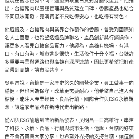
但現在觀念已有不同，適量攝取蛋白質對身體很重要。他指
出，台糖豬肉以嚴謹管理與品質建立口碑，香腸產品也結合
不同風味開發，讓消費者不只吃得安心，也吃得有特色。
他還提及，台糖豬肉與業界合作製作的香腸，曾受到國際知
名人士喜愛，也希望透過品牌聯名、產品創新與行銷操作，
讓更多人看見台糖食品實力。他認為，高雄有機場、有港
口、有山有海，城市進步很快，生活條件十分幸福，台糖許
多重要事業與通路也與高雄有深厚連結，因此更希望把好產
品帶到高雄，讓市民共享。
吳明昌說，台糖是一家歷史悠久的國營企業，員工做事一向
穩健，但也因為保守，改革更需要耐心。他希望自己進入台
糖後，能注入產業經營、食品行銷、國際合作與ESG永續觀
念，讓這家老品牌在新時代走出新路。
從AI與ESG論壇到啤酒新品發表，吳明昌一日高雄行，串連
了科技、永續、食品、行銷與城市生活。他說，台糖的好東
西不會吝嗇與大家分享，也希望外界持續支持台糖，讓這個