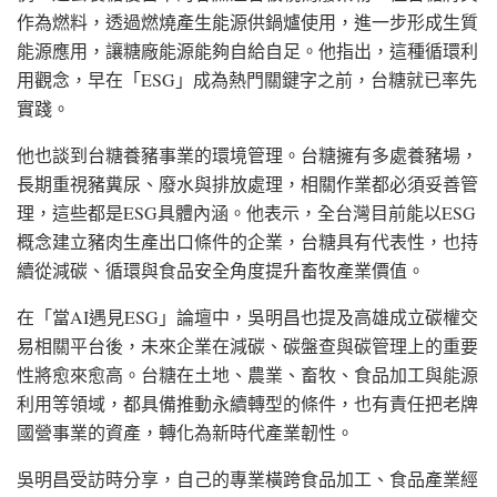
作為燃料，透過燃燒產生能源供鍋爐使用，進一步形成生質
能源應用，讓糖廠能源能夠自給自足。他指出，這種循環利
用觀念，早在「ESG」成為熱門關鍵字之前，台糖就已率先
實踐。
他也談到台糖養豬事業的環境管理。台糖擁有多處養豬場，
長期重視豬糞尿、廢水與排放處理，相關作業都必須妥善管
理，這些都是ESG具體內涵。他表示，全台灣目前能以ESG
概念建立豬肉生產出口條件的企業，台糖具有代表性，也持
續從減碳、循環與食品安全角度提升畜牧產業價值。
在「當AI遇見ESG」論壇中，吳明昌也提及高雄成立碳權交
易相關平台後，未來企業在減碳、碳盤查與碳管理上的重要
性將愈來愈高。台糖在土地、農業、畜牧、食品加工與能源
利用等領域，都具備推動永續轉型的條件，也有責任把老牌
國營事業的資產，轉化為新時代產業韌性。
吳明昌受訪時分享，自己的專業橫跨食品加工、食品產業經