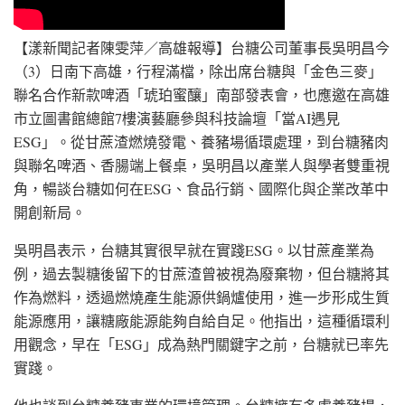
【漾新聞記者陳雯萍／高雄報導】台糖公司董事長吳明昌今
（3）日南下高雄，行程滿檔，除出席台糖與「金色三麥」
聯名合作新款啤酒「琥珀蜜釀」南部發表會，也應邀在高雄
市立圖書館總館7樓演藝廳參與科技論壇「當AI遇見
ESG」。從甘蔗渣燃燒發電、養豬場循環處理，到台糖豬肉
與聯名啤酒、香腸端上餐桌，吳明昌以產業人與學者雙重視
角，暢談台糖如何在ESG、食品行銷、國際化與企業改革中
開創新局。
吳明昌表示，台糖其實很早就在實踐ESG。以甘蔗產業為
例，過去製糖後留下的甘蔗渣曾被視為廢棄物，但台糖將其
作為燃料，透過燃燒產生能源供鍋爐使用，進一步形成生質
能源應用，讓糖廠能源能夠自給自足。他指出，這種循環利
用觀念，早在「ESG」成為熱門關鍵字之前，台糖就已率先
實踐。