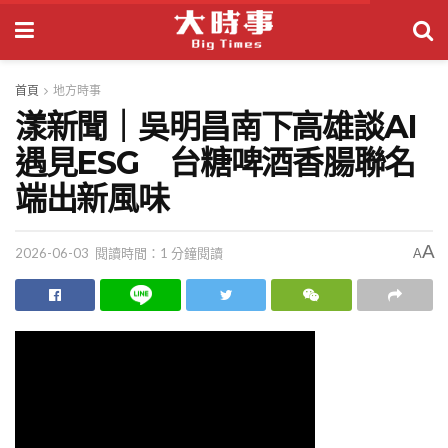
首頁
地方時事
漾新聞｜吳明昌南下高雄談AI
遇見ESG 台糖啤酒香腸聯名
端出新風味
A
2026-06-03
閱讀時間：1 分鐘閱讀
A