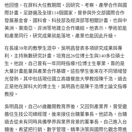
他回憶，在屏科大任教期間，因研究、考察、產學合作與國
際計畫，足跡遍及全球114個國家，曾參與外交部國際合作
發展基金會、國科會、科技部及經濟部等相關計畫，也與中
美洲、東南亞、非洲等地建立合作連結。他表示，學術若能
和產業同行，研究成果就能落地，產業也能因此升級。
在長達38年的教學生涯中，吳明昌發表多項研究成果與專
利，主持無數研究計畫，培育出26位博士生與140多位碩士
生。他說，自己曾有一年同時指導5位博士生畢業，靠的是
大量計畫能量與產業合作基礎。這些學生後來在不同領域發
光發熱，其中包括現任國立高雄餐旅大學教授陳千浩，過去
正是他在屏科大的博士生，吳明昌也是陳千浩博士論文指導
教授。
吳明昌說，自己65歲離開教育界後，又回到產業界，曾受邀
擔任生技公司總經理，後來接任台糖董事長。他認為，台糖
過去從未有同時具備學界與業界背景的董事長，自己進入台
糖後，希望把行銷、數字管理、精準決策與國際化觀念帶進