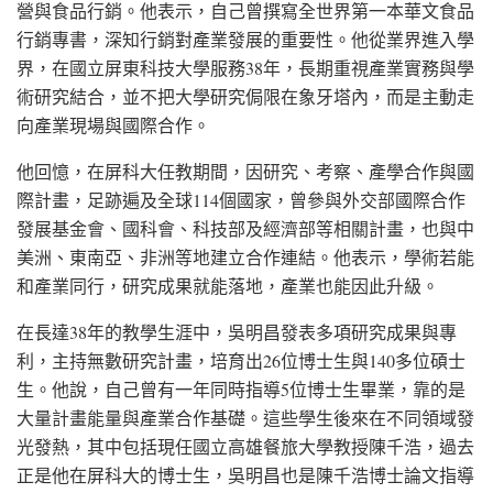
營與食品行銷。他表示，自己曾撰寫全世界第一本華文食品
行銷專書，深知行銷對產業發展的重要性。他從業界進入學
界，在國立屏東科技大學服務38年，長期重視產業實務與學
術研究結合，並不把大學研究侷限在象牙塔內，而是主動走
向產業現場與國際合作。
他回憶，在屏科大任教期間，因研究、考察、產學合作與國
際計畫，足跡遍及全球114個國家，曾參與外交部國際合作
發展基金會、國科會、科技部及經濟部等相關計畫，也與中
美洲、東南亞、非洲等地建立合作連結。他表示，學術若能
和產業同行，研究成果就能落地，產業也能因此升級。
在長達38年的教學生涯中，吳明昌發表多項研究成果與專
利，主持無數研究計畫，培育出26位博士生與140多位碩士
生。他說，自己曾有一年同時指導5位博士生畢業，靠的是
大量計畫能量與產業合作基礎。這些學生後來在不同領域發
光發熱，其中包括現任國立高雄餐旅大學教授陳千浩，過去
正是他在屏科大的博士生，吳明昌也是陳千浩博士論文指導