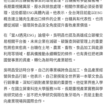
他也談到台糖養豬事業的環境管理。台糖擁有多處養豬場，
長期重視豬糞尿、廢水與排放處理，相關作業都必須妥善管
理，這些都是ESG具體內涵。他表示，全台灣目前能以ESG
概念建立豬肉生產出口條件的企業，台糖具有代表性，也持
續從減碳、循環與食品安全角度提升畜牧產業價值。
在「當AI遇見ESG」論壇中，吳明昌也提及高雄成立碳權交
易相關平台後，未來企業在減碳、碳盤查與碳管理上的重要
性將愈來愈高。台糖在土地、農業、畜牧、食品加工與能源
利用等領域，都具備推動永續轉型的條件，也有責任把老牌
國營事業的資產，轉化為新時代產業韌性。
吳明昌受訪時分享，自己的專業橫跨食品加工、食品產業經
營與食品行銷。他表示，自己曾撰寫全世界第一本華文食品
行銷專書，深知行銷對產業發展的重要性。他從業界進入學
界，在國立屏東科技大學服務38年，長期重視產業實務與學
術研究結合，並不把大學研究侷限在象牙塔內，而是主動走
向產業現場與國際合作。