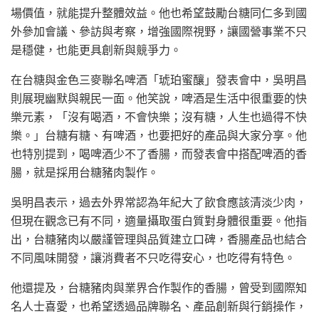
場價值，就能提升整體效益。他也希望鼓勵台糖同仁多到國
外參加會議、參訪與考察，增強國際視野，讓國營事業不只
是穩健，也能更具創新與競爭力。
在台糖與金色三麥聯名啤酒「琥珀蜜釀」發表會中，吳明昌
則展現幽默與親民一面。他笑說，啤酒是生活中很重要的快
樂元素，「沒有喝酒，不會快樂；沒有糖，人生也過得不快
樂。」台糖有糖、有啤酒，也要把好的產品與大家分享。他
也特別提到，喝啤酒少不了香腸，而發表會中搭配啤酒的香
腸，就是採用台糖豬肉製作。
吳明昌表示，過去外界常認為年紀大了飲食應該清淡少肉，
但現在觀念已有不同，適量攝取蛋白質對身體很重要。他指
出，台糖豬肉以嚴謹管理與品質建立口碑，香腸產品也結合
不同風味開發，讓消費者不只吃得安心，也吃得有特色。
他還提及，台糖豬肉與業界合作製作的香腸，曾受到國際知
名人士喜愛，也希望透過品牌聯名、產品創新與行銷操作，