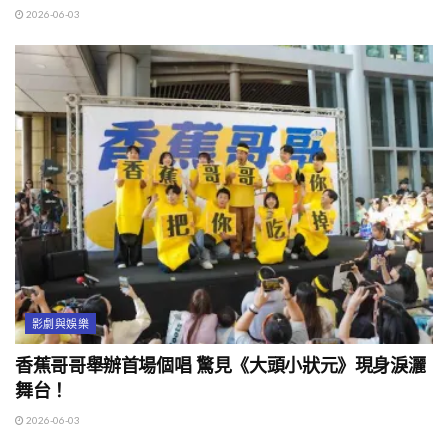
2026-06-03
影劇與娛樂
香蕉哥哥舉辦首場個唱 驚見《大頭小狀元》現身淚灑
舞台！
2026-06-03