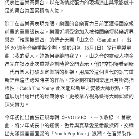
代表性音樂祭舞台，以充滿情感張力的現場演出與電影感十
足的舞台氛圍累積高人氣。
除了在音樂祭表現亮眼，樂團的音樂實力日前更獲得國家級
前輩的重量級肯定。樂團近期受邀加入被韓國樂壇與樂評界
譽為「韓國披頭四」的傳奇天團「山之音（Sanullim）」出
道 50 週年音樂重製企劃，並於月初（6月1日）發行重製單
曲〈我的愛人，妳為何要離開我？〉。山之音的靈魂人物金
昌完在談及此次重製企劃時曾公開表示，他非常期待看到新
一代音樂人打破既定樂譜的框架，用屬於這個世代的語言重
新詮釋這些跨越時空的作品。該企劃在韓國樂壇具有極高指
標性，Catch The Young 此次能以新星之姿被大師欽點，不
僅展現出跨世代的經典傳承，更被業界視為獲得大師認證的
頂尖實力。
今年初推出首張正規專輯《EVOLVE》，一次收錄 14 首歌
曲，將少年成長中的迷惘、傲骨與真摯愛意悉數揉碎，交織
出充滿感官畫面感的「Youth Pop-Rock」浪潮。在音樂製作