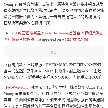
Young 在台灣的首場正式演出，屆時台灣樂迷將能親身感受
這支韓國新生代樂團的現場魅力，以及他們融合青春感與搖
滾能量的舞台實力，準備用一場場充滿電火花的現場演出，
直擊所有樂迷的心臟與耳膜！
The post
韓國搖滾新星 Catch The Young首登台！翻唱美秀集
團神級發音掀熱議
first appeared on
AMM 娛樂新聞
.
廣告
（新聞資料、照片來源：EVERMORE ENTERTAINMENT
團照（左起）鼓手JUNGMO、貝斯手&副主唱SANI、主唱
NAMHYUN、鍵盤手&主唱JUNYONG、吉他手KIHOON）
【WoWoNews】
韓國 Z 世代「全才型」搖滾樂團 Catch The
Young 宣布將於今年六月首度來台，正式參與台灣年度音樂
盛事「金曲國際音樂節」。消息曝光後隨即引發台灣樂迷關
注，尤其樂團近期於社群平台釋出翻唱台灣知名樂團美秀集