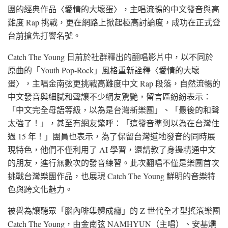
團的經典作品〈愛情的大壞蛋〉，主唱流暢的中文發音與高
難度 Rap 挑戰，更在網路上掀起極高討論度，成功在正式登
台前搶先打響名號。
Catch The Young 日前於社群釋出的翻唱影片中，以不同於
原曲的「Youth Pop-Rock」風格重新詮釋〈愛情的大壞
蛋〉，主唱金南弦更挑戰高難度中文 Rap 段落，自然流暢的
中文發音與細膩和聲讓不少網友驚艷，留言區紛紛表示：
「中文完全母語等級，以為是台灣新樂團」、「最後的和聲
太強了！」，甚至有網友驚呼：「這發音準到以為在台灣住
過 15 年！」團員也表示，為了保留台灣道地發音的同時展
現特色，他們不僅利用了 AI 學習，還請教了身邊精通中文
的朋友，進行無數次的發音練習。此次翻唱不僅是樂團首次
挑戰台灣樂團作品，也展現 Catch The Young 鮮明的音樂特
色與跨文化魅力。
被譽為讓聽眾「腦內啡集體成癮」的 Z 世代全才型搖滾樂團
Catch The Young，由金南弦 NAMHYUN（主唱）、安基燻