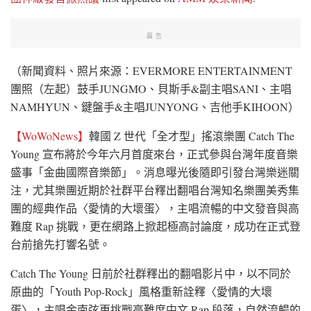
廣告
（新聞資料、照片來源：EVERMORE ENTERTAINMENT
團照（左起）鼓手JUNGMO、貝斯手&副主唱SANI、主唱
NAMHYUN、鍵盤手&主唱JUNYONG、吉他手KIHOON）
【WoWoNews】
韓國 Z 世代「全才型」搖滾樂團 Catch The
Young 宣布將於今年六月首度來台，正式參與台灣年度音樂
盛事「金曲國際音樂節」。消息曝光後隨即引發台灣樂迷關
注，尤其樂團近期於社群平台釋出翻唱台灣知名樂團美秀集
團的經典作品〈愛情的大壞蛋〉，主唱流暢的中文發音與高
難度 Rap 挑戰，更在網路上掀起極高討論度，成功在正式登
台前搶先打響名號。
Catch The Young 日前於社群釋出的翻唱影片中，以不同於
原曲的「Youth Pop-Rock」風格重新詮釋〈愛情的大壞
蛋〉，主唱金南弦更挑戰高難度中文 Rap 段落，自然流暢的