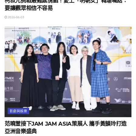
柯叔元挑戰最難感情戲！愛上「明朝女」韓瑜喊話：
要讓觀眾相信不容易
2026-06-03
影劇與娛樂
范曉萱接下JAM JAM ASIA策展人 攜手黃韻玲打造
亞洲音樂盛典