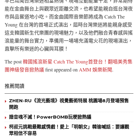
早已耳聞台灣樂迷相當熱情、現場互動能量十足，非常期待
能在金曲舞台上與觀眾近距離交流，也希望能親自逛台灣夜
市與品嘗道地小吃。而金曲國際音樂節將成為 Catch The
Young 在台灣的首場正式演出，屆時台灣樂迷將能親身感受
這支韓國新生代樂團的現場魅力，以及他們融合青春感與搖
滾能量的舞台實力，準備用一場場充滿電火花的現場演出，
直擊所有樂迷的心臟與耳膜！
The post
韓國搖滾新星 Catch The Young首登台！翻唱美秀集
團神級發音掀熱議
first appeared on
AMM 娛樂新聞
.
推薦閱讀
ZHEN-RU《流光藝境》視覺藝術特展 桃園場8月登場預售
開跑
諧音魂不滅！PowerBOMB玩梗掀熱議
柯叔元挑戰最難感情戲！愛上「明朝女」韓瑜喊話：要讓觀
眾相信不容易