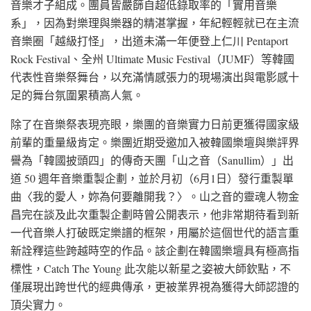
音樂才子組成。團員皆嚴篩自超低錄取率的「實用音樂
系」，因為對樂理與樂器的精湛掌握，年紀輕輕就已在主流
音樂圈「越級打怪」，出道未滿一年便登上仁川 Pentaport
Rock Festival、全州 Ultimate Music Festival（JUMF）等韓國
代表性音樂祭舞台，以充滿情感張力的現場演出與電影感十
足的舞台氛圍累積高人氣。
除了在音樂祭表現亮眼，樂團的音樂實力日前更獲得國家級
前輩的重量級肯定。樂團近期受邀加入被韓國樂壇與樂評界
譽為「韓國披頭四」的傳奇天團「山之音（Sanullim）」出
道 50 週年音樂重製企劃，並於月初（6月1日）發行重製單
曲〈我的愛人，妳為何要離開我？〉。山之音的靈魂人物金
昌完在談及此次重製企劃時曾公開表示，他非常期待看到新
一代音樂人打破既定樂譜的框架，用屬於這個世代的語言重
新詮釋這些跨越時空的作品。該企劃在韓國樂壇具有極高指
標性，Catch The Young 此次能以新星之姿被大師欽點，不
僅展現出跨世代的經典傳承，更被業界視為獲得大師認證的
頂尖實力。