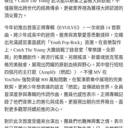
標性，Catch The Young 此次能以新星之姿被大師欽點，不
僅展現出跨世代的經典傳承，更被業界視為獲得大師認證的
頂尖實力。
今年初推出首張正規專輯《EVOLVE》，一次收錄 14 首歌
曲，將少年成長中的迷惘、傲骨與真摯愛意悉數揉碎，交織
出充滿感官畫面感的「Youth Pop-Rock」浪潮。在音樂製作
上，Catch The Young 大膽挑戰了錄音室「零樂譜、全即
興」的集體創作，將流行搖滾、另類搖滾、新靈魂放克等風
格完美融會，展現出閃耀的原創血統與野心。其中發行短短
四個月的主打歌〈Amplify（燃起）〉，不僅 MV 在
YouTube 強勢突破 800 萬點閱數，在緊湊節奏中展現的完美
默契，更將少年想表達的語言「燃起」並傳遞給世界。全員
皆深度參與專輯的作詞作曲，團員也感性表示，正規專輯記
錄了他們音樂上的進化與成長，更展現出朝向世界舞台、面
對更多觀眾持續前進的決心。
對於此次首度受邀來台演出，團員們也難掩興奮之情，表示