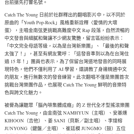
台前搶先打響名號。
Catch The Young 日前於社群釋出的翻唱影片中，以不同於
原曲的「Youth Pop-Rock」風格重新詮釋〈愛情的大壞
蛋〉，主唱金南弦更挑戰高難度中文 Rap 段落，自然流暢的
中文發音與細膩和聲讓不少網友驚艷，留言區紛紛表示：
「中文完全母語等級，以為是台灣新樂團」、「最後的和聲
太強了！」，甚至有網友驚呼：「這發音準到以為在台灣住
過 15 年！」團員也表示，為了保留台灣道地發音的同時展
現特色，他們不僅利用了 AI 學習，還請教了身邊精通中文
的朋友，進行無數次的發音練習。此次翻唱不僅是樂團首次
挑戰台灣樂團作品，也展現 Catch The Young 鮮明的音樂特
色與跨文化魅力。
被譽為讓聽眾「腦內啡集體成癮」的 Z 世代全才型搖滾樂團
Catch The Young，由金南弦 NAMHYUN（主唱）、安基燻
KIHOON（吉他）、姜 SANI（貝斯／副主唱）、李焌榕
JUNYONG（鍵盤／主唱）、崔廷模 JUNGMO（鼓）五位