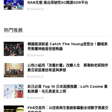
RAN生態 推出突破性5G開源SDR平台
2026-06-03
熱門推薦
韓國搖滾新星 Catch The Young首登台！翻唱美
秀集團神級發音掀熱議
2026-06-03
心悅小組用「流量計畫」改變人生 蔡秉鈞老師陪伴
數百家庭重拾希望與夢想
2026-05-25
赴日必買 Top 10 日本面膜推薦：Loft Cosme 重
點推薦、毛孔救星全上榜
2026-01-30
FX8交易所：以技術與生態創新驅動全球數字資產交