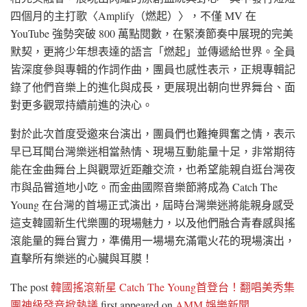
四個月的主打歌〈Amplify（燃起）〉，不僅 MV 在
YouTube 強勢突破 800 萬點閱數，在緊湊節奏中展現的完美
默契，更將少年想表達的語言「燃起」並傳遞給世界。全員
皆深度參與專輯的作詞作曲，團員也感性表示，正規專輯記
錄了他們音樂上的進化與成長，更展現出朝向世界舞台、面
對更多觀眾持續前進的決心。
對於此次首度受邀來台演出，團員們也難掩興奮之情，表示
早已耳聞台灣樂迷相當熱情、現場互動能量十足，非常期待
能在金曲舞台上與觀眾近距離交流，也希望能親自逛台灣夜
市與品嘗道地小吃。而金曲國際音樂節將成為 Catch The
Young 在台灣的首場正式演出，屆時台灣樂迷將能親身感受
這支韓國新生代樂團的現場魅力，以及他們融合青春感與搖
滾能量的舞台實力，準備用一場場充滿電火花的現場演出，
直擊所有樂迷的心臟與耳膜！
The post
韓國搖滾新星 Catch The Young首登台！翻唱美秀集
團神級發音掀熱議
first appeared on
AMM 娛樂新聞
.