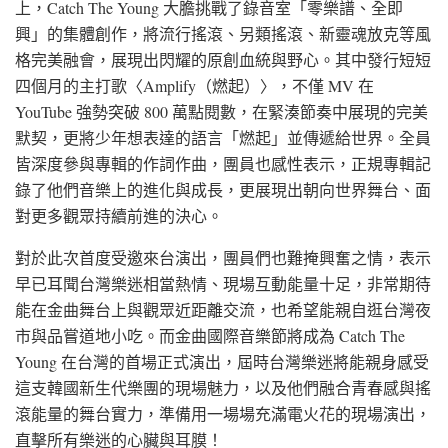
上，Catch The Young 大膽挑戰了錄音室「零樂譜、全即
興」的集體創作，將流行搖滾、另類搖滾、新靈魂放克等風
格完美融會，展現出閃耀的原創血統與野心。其中發行短短
四個月的主打歌〈Amplify（燃起）〉，不僅 MV 在
YouTube 強勢突破 800 萬點閱數，在緊湊節奏中展現的完美
默契，更將少年想表達的語言「燃起」並傳遞給世界。全員
皆深度參與專輯的作詞作曲，團員也感性表示，正規專輯記
錄了他們音樂上的進化與成長，更展現出朝向世界舞台、面
對更多觀眾持續前進的決心。
對於此次首度受邀來台演出，團員們也難掩興奮之情，表示
早已耳聞台灣樂迷相當熱情、現場互動能量十足，非常期待
能在金曲舞台上與觀眾近距離交流，也希望能親自逛台灣夜
市與品嘗道地小吃。而金曲國際音樂節將成為 Catch The
Young 在台灣的首場正式演出，屆時台灣樂迷將能親身感受
這支韓國新生代樂團的現場魅力，以及他們融合青春感與搖
滾能量的舞台實力，準備用一場場充滿電火花的現場演出，
直擊所有樂迷的心臟與耳膜！