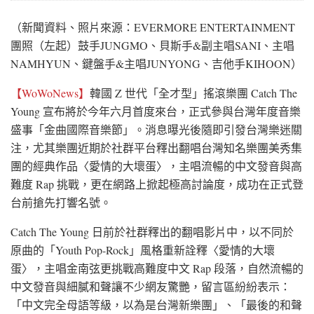
（新聞資料、照片來源：EVERMORE ENTERTAINMENT
團照（左起）鼓手JUNGMO、貝斯手&副主唱SANI、主唱
NAMHYUN、鍵盤手&主唱JUNYONG、吉他手KIHOON）
【WoWoNews】
韓國 Z 世代「全才型」搖滾樂團 Catch The
Young 宣布將於今年六月首度來台，正式參與台灣年度音樂
盛事「金曲國際音樂節」。消息曝光後隨即引發台灣樂迷關
注，尤其樂團近期於社群平台釋出翻唱台灣知名樂團美秀集
團的經典作品〈愛情的大壞蛋〉，主唱流暢的中文發音與高
難度 Rap 挑戰，更在網路上掀起極高討論度，成功在正式登
台前搶先打響名號。
Catch The Young 日前於社群釋出的翻唱影片中，以不同於
原曲的「Youth Pop-Rock」風格重新詮釋〈愛情的大壞
蛋〉，主唱金南弦更挑戰高難度中文 Rap 段落，自然流暢的
中文發音與細膩和聲讓不少網友驚艷，留言區紛紛表示：
「中文完全母語等級，以為是台灣新樂團」、「最後的和聲