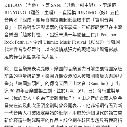
KIHOON（吉他）、姜 SANI（貝斯／副主唱）、李焌榕
JUNYONG（鍵盤／主唱）、崔廷模 JUNGMO（鼓）五位
音樂才子組成。團員皆嚴篩自超低錄取率的「實用音樂
系」，因為對樂理與樂器的精湛掌握，年紀輕輕就已在主流
音樂圈「越級打怪」，出道未滿一年便登上仁川 Pentaport
Rock Festival、全州 Ultimate Music Festival（JUMF）等韓國
代表性音樂祭舞台，以充滿情感張力的現場演出與電影感十
足的舞台氛圍累積高人氣。
除了在音樂祭表現亮眼，樂團的音樂實力日前更獲得國家級
前輩的重量級肯定。樂團近期受邀加入被韓國樂壇與樂評界
譽為「韓國披頭四」的傳奇天團「山之音（Sanullim）」出
道 50 週年音樂重製企劃，並於月初（6月1日）發行重製單
曲〈我的愛人，妳為何要離開我？〉。山之音的靈魂人物金
昌完在談及此次重製企劃時曾公開表示，他非常期待看到新
一代音樂人打破既定樂譜的框架，用屬於這個世代的語言重
新詮釋這些跨越時空的作品。該企劃在韓國樂壇具有極高指