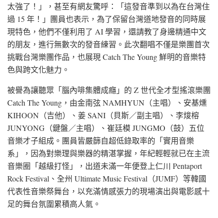
太強了！」，甚至有網友驚呼：「這發音準到以為在台灣住
過 15 年！」團員也表示，為了保留台灣道地發音的同時展
現特色，他們不僅利用了 AI 學習，還請教了身邊精通中文
的朋友，進行無數次的發音練習。此次翻唱不僅是樂團首次
挑戰台灣樂團作品，也展現 Catch The Young 鮮明的音樂特
色與跨文化魅力。
被譽為讓聽眾「腦內啡集體成癮」的 Z 世代全才型搖滾樂團
Catch The Young，由金南弦 NAMHYUN（主唱）、安基燻
KIHOON（吉他）、姜 SANI（貝斯／副主唱）、李焌榕
JUNYONG（鍵盤／主唱）、崔廷模 JUNGMO（鼓）五位
音樂才子組成。團員皆嚴篩自超低錄取率的「實用音樂
系」，因為對樂理與樂器的精湛掌握，年紀輕輕就已在主流
音樂圈「越級打怪」，出道未滿一年便登上仁川 Pentaport
Rock Festival、全州 Ultimate Music Festival（JUMF）等韓國
代表性音樂祭舞台，以充滿情感張力的現場演出與電影感十
足的舞台氛圍累積高人氣。