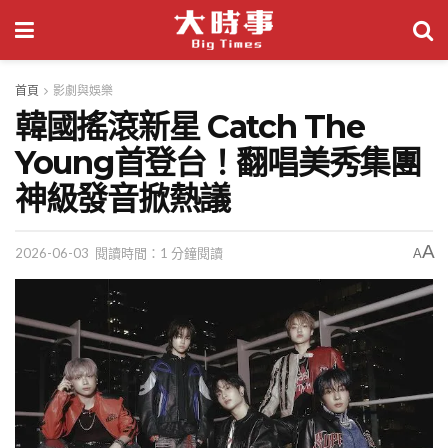
首頁
影劇與娛樂
韓國搖滾新星 Catch The
Young首登台！翻唱美秀集團
神級發音掀熱議
A
2026-06-03
閱讀時間：1 分鐘閱讀
A