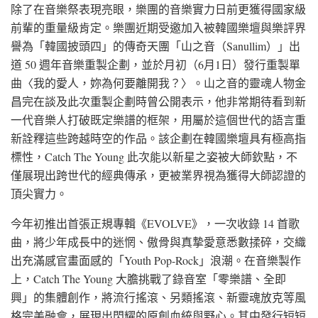
除了在音樂祭表現亮眼，樂團的音樂實力日前更獲得國家級
前輩的重量級肯定。樂團近期受邀加入被韓國樂壇與樂評界
譽為「韓國披頭四」的傳奇天團「山之音（Sanullim）」出
道 50 週年音樂重製企劃，並於月初（6月1日）發行重製單
曲〈我的愛人，妳為何要離開我？〉。山之音的靈魂人物金
昌完在談及此次重製企劃時曾公開表示，他非常期待看到新
一代音樂人打破既定樂譜的框架，用屬於這個世代的語言重
新詮釋這些跨越時空的作品。該企劃在韓國樂壇具有極高指
標性，Catch The Young 此次能以新星之姿被大師欽點，不
僅展現出跨世代的經典傳承，更被業界視為獲得大師認證的
頂尖實力。
今年初推出首張正規專輯《EVOLVE》，一次收錄 14 首歌
曲，將少年成長中的迷惘、傲骨與真摯愛意悉數揉碎，交織
出充滿感官畫面感的「Youth Pop-Rock」浪潮。在音樂製作
上，Catch The Young 大膽挑戰了錄音室「零樂譜、全即
興」的集體創作，將流行搖滾、另類搖滾、新靈魂放克等風
格完美融會，展現出閃耀的原創血統與野心。其中發行短短