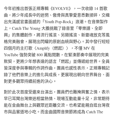
今年初推出首張正規專輯《EVOLVE》，一次收錄 14 首歌
曲，將少年成長中的迷惘、傲骨與真摯愛意悉數揉碎，交織
出充滿感官畫面感的「Youth Pop-Rock」浪潮。在音樂製作
上，Catch The Young 大膽挑戰了錄音室「零樂譜、全即
興」的集體創作，將流行搖滾、另類搖滾、新靈魂放克等風
格完美融會，展現出閃耀的原創血統與野心。其中發行短短
四個月的主打歌〈Amplify（燃起）〉，不僅 MV 在
YouTube 強勢突破 800 萬點閱數，在緊湊節奏中展現的完美
默契，更將少年想表達的語言「燃起」並傳遞給世界。全員
皆深度參與專輯的作詞作曲，團員也感性表示，正規專輯記
錄了他們音樂上的進化與成長，更展現出朝向世界舞台、面
對更多觀眾持續前進的決心。
對於此次首度受邀來台演出，團員們也難掩興奮之情，表示
早已耳聞台灣樂迷相當熱情、現場互動能量十足，非常期待
能在金曲舞台上與觀眾近距離交流，也希望能親自逛台灣夜
市與品嘗道地小吃。而金曲國際音樂節將成為 Catch The