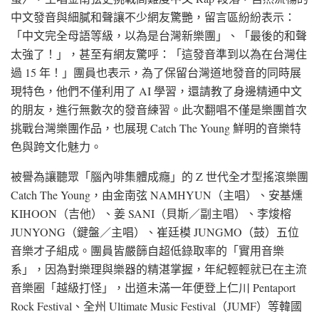
中文發音與細膩和聲讓不少網友驚艷，留言區紛紛表示：
「中文完全母語等級，以為是台灣新樂團」、「最後的和聲
太強了！」，甚至有網友驚呼：「這發音準到以為在台灣住
過 15 年！」團員也表示，為了保留台灣道地發音的同時展
現特色，他們不僅利用了 AI 學習，還請教了身邊精通中文
的朋友，進行無數次的發音練習。此次翻唱不僅是樂團首次
挑戰台灣樂團作品，也展現 Catch The Young 鮮明的音樂特
色與跨文化魅力。
被譽為讓聽眾「腦內啡集體成癮」的 Z 世代全才型搖滾樂團
Catch The Young，由金南弦 NAMHYUN（主唱）、安基燻
KIHOON（吉他）、姜 SANI（貝斯／副主唱）、李焌榕
JUNYONG（鍵盤／主唱）、崔廷模 JUNGMO（鼓）五位
音樂才子組成。團員皆嚴篩自超低錄取率的「實用音樂
系」，因為對樂理與樂器的精湛掌握，年紀輕輕就已在主流
音樂圈「越級打怪」，出道未滿一年便登上仁川 Pentaport
Rock Festival、全州 Ultimate Music Festival（JUMF）等韓國