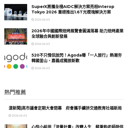
SuperX將攜全棧AIDC解決方案亮相Interop
Tokyo 2026 重磅推出1.6T光模塊解決方案
2026-06-05
2026年中國國際焙烤展覽會圓滿落幕 助力焙烤產業
全球融合與創新發展
2026-06-05
520不只情侶放閃！Agoda曝「一人旅行」熱潮夯
韓國釜山、嘉義成獨旅新歡
2026-06-05
熱門推薦
漾新聞|高市議會定期大會閉幕 府會攜手續拚交通教育社福新局
2026-06-05
心悅小組用「流量計畫」改變人生 蔡秉鈞老師陪伴