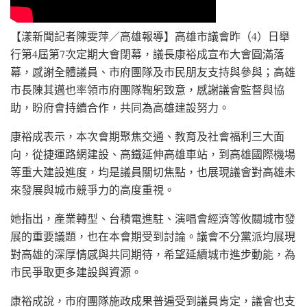
【漾新聞記者陳雯萍／高雄報導】高雄市議會昨（4）日舉
行第4屆第7次定期大會閉幕，議長康裕成宣布大會圓滿落
幕，感謝全體議員、市府團隊及市民朋友支持與參與；高雄
市長陳其邁也率領市府團隊鞠躬致意，感謝議會監督與協
助，盼府會持續合作，共同為高雄建設努力。
康裕成表示，本次會期聚焦交通、教育及社會福利三大面
向，從捷運路網建設、高鐵延伸高雄車站，到高雄國際機場
等重大建設進度，均是議員關切焦點，也展現議會對高雄未
來發展與城市競爭力的高度重視。
她指出，產業轉型、台積電進駐、演唱會經濟等攸關城市發
展的重要議題，也在本會期受到討論。議會不分黨派均展現
對高雄的深厚情感與共同期待，希望延續城市進步動能，為
市民爭取更多建設與資源。
康裕成說，市府團隊施政成果普遍受到議員肯定，議會也支