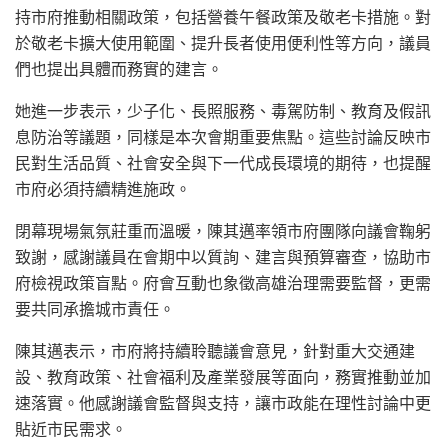
持市府推動相關政策，包括營養午餐政策及敬老卡措施。對
於敬老卡擴大使用範圍、提升長者使用便利性等方向，議員
們也提出具體而務實的建言。
她進一步表示，少子化、長照服務、毒駕防制、教育及假訊
息防治等議題，同樣是本次會期重要焦點。這些討論反映市
民對生活品質、社會安全與下一代成長環境的期待，也提醒
市府必須持續精進施政。
閉幕現場氣氛莊重而溫暖，陳其邁率領市府團隊向議會鞠躬
致謝，感謝議員在會期中以質詢、建言與預算審查，協助市
府檢視政策盲點。府會互動也象徵高雄治理需要監督，更需
要共同承擔城市責任。
陳其邁表示，市府將持續聆聽議會意見，針對重大交通建
設、教育政策、社會福利及產業發展等面向，務實推動並加
速落實。他感謝議會監督與支持，讓市政能在理性討論中更
貼近市民需求。