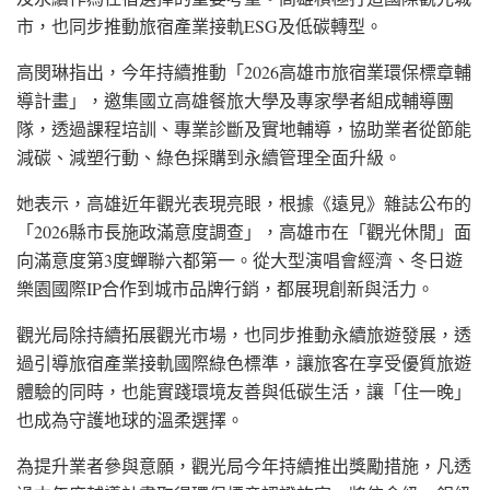
市，也同步推動旅宿產業接軌ESG及低碳轉型。
高閔琳指出，今年持續推動「2026高雄市旅宿業環保標章輔
導計畫」，邀集國立高雄餐旅大學及專家學者組成輔導團
隊，透過課程培訓、專業診斷及實地輔導，協助業者從節能
減碳、減塑行動、綠色採購到永續管理全面升級。
她表示，高雄近年觀光表現亮眼，根據《遠見》雜誌公布的
「2026縣市長施政滿意度調查」，高雄市在「觀光休閒」面
向滿意度第3度蟬聯六都第一。從大型演唱會經濟、冬日遊
樂園國際IP合作到城市品牌行銷，都展現創新與活力。
觀光局除持續拓展觀光市場，也同步推動永續旅遊發展，透
過引導旅宿產業接軌國際綠色標準，讓旅客在享受優質旅遊
體驗的同時，也能實踐環境友善與低碳生活，讓「住一晚」
也成為守護地球的溫柔選擇。
為提升業者參與意願，觀光局今年持續推出獎勵措施，凡透