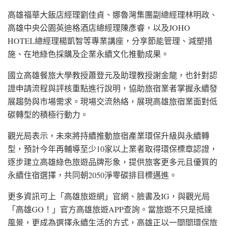
高雄福華大飯店經理劉佳貞、娜魯灣集團副總經理林明政、
高雄中央公園英迪格酒店總經理陳彥睿，以及JOHO
HOTEL總經理楊凱智等專業講座，分享節能管理、減塑措
施、在地綠色採購及企業永續文化推動成果。
國立高雄餐旅大學教授蕭登元及助理教授謝金龍，也針對認
證申請流程與評核重點進行說明，協助旅宿業者掌握永續發
展趨勢與市場需求。現場交流熱絡，展現高雄旅宿業面對低
碳轉型的積極行動力。
觀光局表示，未來將持續推動旅宿產業環保升級與永續轉
型，預計今年再輔導至少10家以上業者取得環保標章認證，
逐步建立高雄綠色旅遊品牌形象，提供旅客更多元且優質的
永續住宿選擇，共同朝2050淨零碳排目標邁進。
更多資訊可上「高雄旅遊網」官網、臉書及IG，與觀光局
「高雄GO！」官方高雄旅遊APP查詢。當旅遊不只是抵達
風景，更成為選擇永續生活的方式，高雄正以一間間環保旅