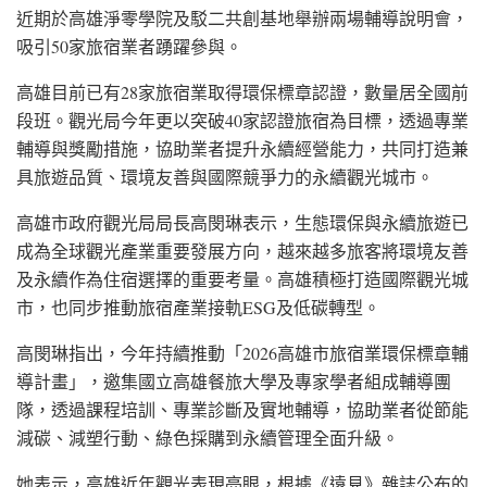
近期於高雄淨零學院及駁二共創基地舉辦兩場輔導說明會，
吸引50家旅宿業者踴躍參與。
高雄目前已有28家旅宿業取得環保標章認證，數量居全國前
段班。觀光局今年更以突破40家認證旅宿為目標，透過專業
輔導與獎勵措施，協助業者提升永續經營能力，共同打造兼
具旅遊品質、環境友善與國際競爭力的永續觀光城市。
高雄市政府觀光局局長高閔琳表示，生態環保與永續旅遊已
成為全球觀光產業重要發展方向，越來越多旅客將環境友善
及永續作為住宿選擇的重要考量。高雄積極打造國際觀光城
市，也同步推動旅宿產業接軌ESG及低碳轉型。
高閔琳指出，今年持續推動「2026高雄市旅宿業環保標章輔
導計畫」，邀集國立高雄餐旅大學及專家學者組成輔導團
隊，透過課程培訓、專業診斷及實地輔導，協助業者從節能
減碳、減塑行動、綠色採購到永續管理全面升級。
她表示，高雄近年觀光表現亮眼，根據《遠見》雜誌公布的