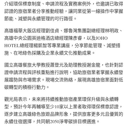
介紹環保標章制度、申請流程及實務案例外，也邀請已取得
認證的旅宿業者分享推動經驗，讓同業從第一線操作中掌握
節能、減塑與永續管理的可行路徑。
高雄福華大飯店經理劉佳貞、娜魯灣集團副總經理林明政、
高雄中央公園英迪格酒店總經理陳彥睿，以及JOHO
HOTEL總經理楊凱智等專業講座，分享節能管理、減塑措
施、在地綠色採購及企業永續文化推動成果。
國立高雄餐旅大學教授蕭登元及助理教授謝金龍，也針對認
證申請流程與評核重點進行說明，協助旅宿業者掌握永續發
展趨勢與市場需求。現場交流熱絡，展現高雄旅宿業面對低
碳轉型的積極行動力。
觀光局表示，未來將持續推動旅宿產業環保升級與永續轉
型，預計今年再輔導至少10家以上業者取得環保標章認證，
逐步建立高雄綠色旅遊品牌形象，提供旅客更多元且優質的
永續住宿選擇，共同朝2050淨零碳排目標邁進。