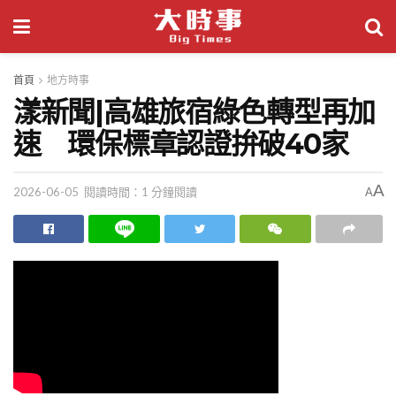
首頁
地方時事
漾新聞|高雄旅宿綠色轉型再加
速 環保標章認證拚破40家
A
2026-06-05
閱讀時間：1 分鐘閱讀
A