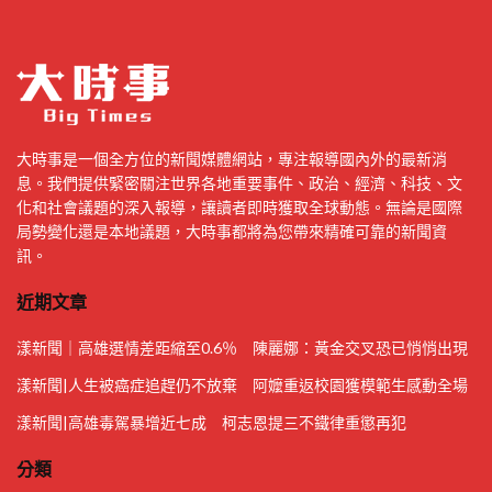
大時事是一個全方位的新聞媒體網站，專注報導國內外的最新消
息。我們提供緊密關注世界各地重要事件、政治、經濟、科技、文
化和社會議題的深入報導，讓讀者即時獲取全球動態。無論是國際
局勢變化還是本地議題，大時事都將為您帶來精確可靠的新聞資
訊。
近期文章
漾新聞｜高雄選情差距縮至0.6％ 陳麗娜：黃金交叉恐已悄悄出現
漾新聞|人生被癌症追趕仍不放棄 阿嬤重返校園獲模範生感動全場
漾新聞|高雄毒駕暴增近七成 柯志恩提三不鐵律重懲再犯
分類