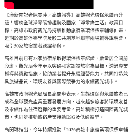
【漾新聞記者陳雯萍／高雄報導】高雄觀光環保永續再升
級！響應全球淨零碳排趨勢及國家「淨零綠生活」政策目
標，高雄市政府觀光局持續推動旅宿業環保標章輔導計畫，
近期於高雄淨零學院及駁二共創基地舉辦兩場輔導說明會，
吸引50家旅宿業者踴躍參與。
高雄目前已有28家旅宿業取得環保標章認證，數量居全國前
段班。觀光局今年更以突破40家認證旅宿為目標，透過專業
輔導與獎勵措施，協助業者提升永續經營能力，共同打造兼
具旅遊品質、環境友善與國際競爭力的永續觀光城市。
高雄市政府觀光局局長高閔琳表示，生態環保與永續旅遊已
成為全球觀光產業重要發展方向，越來越多旅客將環境友善
及永續作為住宿選擇的重要考量。高雄積極打造國際觀光城
市，也同步推動旅宿產業接軌ESG及低碳轉型。
高閔琳指出，今年持續推動「2026高雄市旅宿業環保標章輔