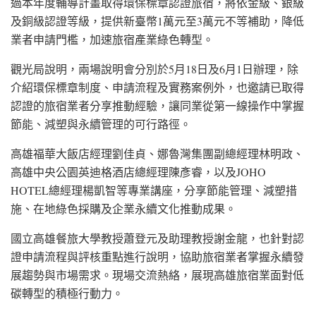
過本年度輔導計畫取得環保標章認證旅宿，將依金級、銀級
及銅級認證等級，提供新臺幣1萬元至3萬元不等補助，降低
業者申請門檻，加速旅宿產業綠色轉型。
觀光局說明，兩場說明會分別於5月18日及6月1日辦理，除
介紹環保標章制度、申請流程及實務案例外，也邀請已取得
認證的旅宿業者分享推動經驗，讓同業從第一線操作中掌握
節能、減塑與永續管理的可行路徑。
高雄福華大飯店經理劉佳貞、娜魯灣集團副總經理林明政、
高雄中央公園英迪格酒店總經理陳彥睿，以及JOHO
HOTEL總經理楊凱智等專業講座，分享節能管理、減塑措
施、在地綠色採購及企業永續文化推動成果。
國立高雄餐旅大學教授蕭登元及助理教授謝金龍，也針對認
證申請流程與評核重點進行說明，協助旅宿業者掌握永續發
展趨勢與市場需求。現場交流熱絡，展現高雄旅宿業面對低
碳轉型的積極行動力。