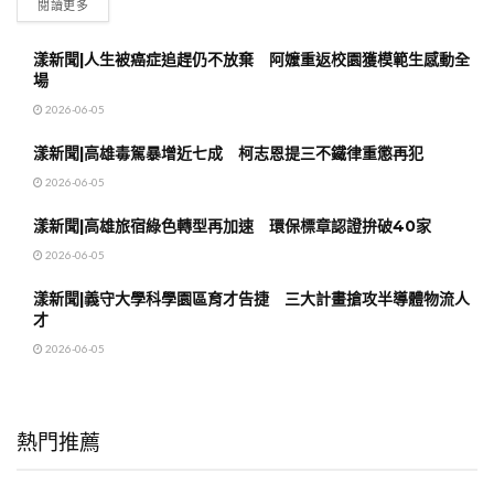
閱讀更多
漾新聞|人生被癌症追趕仍不放棄 阿嬤重返校園獲模範生感動全
場
2026-06-05
漾新聞|高雄毒駕暴增近七成 柯志恩提三不鐵律重懲再犯
2026-06-05
漾新聞|高雄旅宿綠色轉型再加速 環保標章認證拚破40家
2026-06-05
漾新聞|義守大學科學園區育才告捷 三大計畫搶攻半導體物流人
才
2026-06-05
熱門推薦