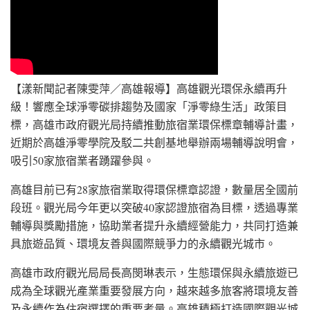
【漾新聞記者陳雯萍／高雄報導】高雄觀光環保永續再升
級！響應全球淨零碳排趨勢及國家「淨零綠生活」政策目
標，高雄市政府觀光局持續推動旅宿業環保標章輔導計畫，
近期於高雄淨零學院及駁二共創基地舉辦兩場輔導說明會，
吸引50家旅宿業者踴躍參與。
高雄目前已有28家旅宿業取得環保標章認證，數量居全國前
段班。觀光局今年更以突破40家認證旅宿為目標，透過專業
輔導與獎勵措施，協助業者提升永續經營能力，共同打造兼
具旅遊品質、環境友善與國際競爭力的永續觀光城市。
高雄市政府觀光局局長高閔琳表示，生態環保與永續旅遊已
成為全球觀光產業重要發展方向，越來越多旅客將環境友善
及永續作為住宿選擇的重要考量。高雄積極打造國際觀光城