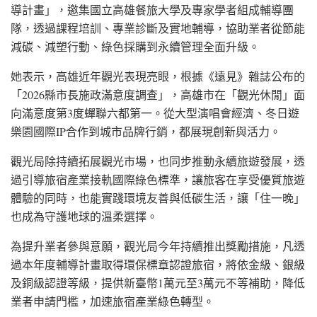
導計畫」，邀集國立高雄餐旅大學及專家學者組成輔導團
隊，透過課程培訓、專業診斷及實地輔導，協助業者從節能
減碳、減塑行動、綠色採購到永續管理全面升級。
她表示，高雄近年觀光表現亮眼，根據《遠見》雜誌公布的
「2026縣市長施政滿意度調查」，高雄市在「觀光休閒」面
向滿意度第3度蟬聯六都第一。從大型演唱會經濟、冬日遊
樂園國際IP合作到城市品牌行銷，都展現創新與活力。
觀光局除持續拓展觀光市場，也同步推動永續旅遊發展，透
過引導旅宿產業接軌國際綠色標準，讓旅客在享受優質旅遊
體驗的同時，也能實踐環境友善與低碳生活，讓「住一晚」
也成為守護地球的溫柔選擇。
為提升業者參與意願，觀光局今年持續推出獎勵措施，凡透
過本年度輔導計畫取得環保標章認證旅宿，將依金級、銀級
及銅級認證等級，提供新臺幣1萬元至3萬元不等補助，降低
業者申請門檻，加速旅宿產業綠色轉型。