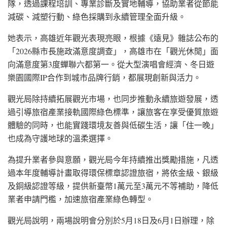
隊，透過課程培訓、專業診斷及實地輔導，協助業者從節能
減碳、減塑行動、綠色採購到永續管理全面升級。
她表示，高雄近年觀光表現亮眼，根據《遠見》雜誌公布的
「2026縣市長施政滿意度調查」，高雄市在「觀光休閒」面
向滿意度第3度蟬聯六都第一。從大型演唱會經濟、冬日遊
樂園國際IP合作到城市品牌行銷，都展現創新與活力。
觀光局除持續拓展觀光市場，也同步推動永續旅遊發展，透
過引導旅宿產業接軌國際綠色標準，讓旅客在享受優質旅遊
體驗的同時，也能實踐環境友善與低碳生活，讓「住一晚」
也成為守護地球的溫柔選擇。
為提升業者參與意願，觀光局今年持續推出獎勵措施，凡透
過本年度輔導計畫取得環保標章認證旅宿，將依金級、銀級
及銅級認證等級，提供新臺幣1萬元至3萬元不等補助，降低
業者申請門檻，加速旅宿產業綠色轉型。
觀光局說明，兩場說明會分別於5月18日及6月1日辦理，除