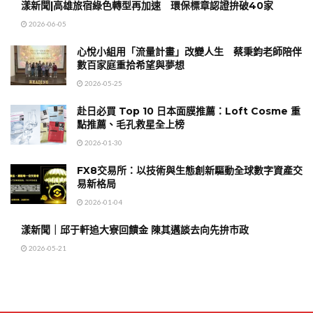
漾新聞|高雄旅宿綠色轉型再加速 環保標章認證拚破40家
2026-06-05
心悅小組用「流量計畫」改變人生 蔡秉鈞老師陪伴
數百家庭重拾希望與夢想
2026-05-25
赴日必買 Top 10 日本面膜推薦：Loft Cosme 重
點推薦、毛孔救星全上榜
2026-01-30
FX8交易所：以技術與生態創新驅動全球數字資產交
易新格局
2026-01-04
漾新聞｜邱于軒追大寮回饋金 陳其邁談去向先拚市政
2026-05-21