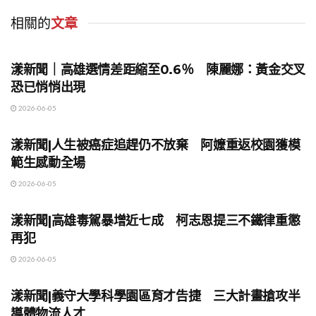
相關的
文章
地方時事
漾新聞｜高雄選情差距縮至0.6％ 陳麗娜：黃金交叉
恐已悄悄出現
2026-06-05
地方時事
漾新聞|人生被癌症追趕仍不放棄 阿嬤重返校園獲模
範生感動全場
2026-06-05
地方時事
漾新聞|高雄毒駕暴增近七成 柯志恩提三不鐵律重懲
再犯
2026-06-05
地方時事
漾新聞|義守大學科學園區育才告捷 三大計畫搶攻半
導體物流人才