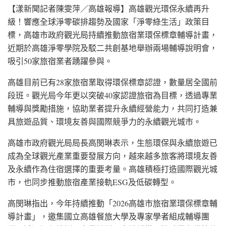
【漾新聞記者陳雯萍／高雄報導】高雄觀光環保永續再升
級！響應全球淨零碳排趨勢及國家「淨零綠生活」政策目
標，高雄市政府觀光局持續推動旅宿業環保標章輔導計畫，
近期於高雄淨零學院及駁二共創基地舉辦兩場輔導說明會，
吸引50家旅宿業者踴躍參與。
高雄目前已有28家旅宿業取得環保標章認證，數量居全國前
段班。觀光局今年更以突破40家認證旅宿為目標，透過專業
輔導與獎勵措施，協助業者提升永續經營能力，共同打造兼
具旅遊品質、環境友善與國際競爭力的永續觀光城市。
高雄市政府觀光局局長高閔琳表示，生態環保與永續旅遊已
成為全球觀光產業重要發展方向，越來越多旅客將環境友善
及永續作為住宿選擇的重要考量。高雄積極打造國際觀光城
市，也同步推動旅宿產業接軌ESG及低碳轉型。
高閔琳指出，今年持續推動「2026高雄市旅宿業環保標章輔
導計畫」，邀集國立高雄餐旅大學及專家學者組成輔導團