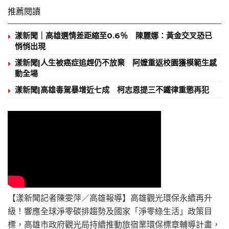
推薦閱讀
漾新聞｜高雄選情差距縮至0.6％ 陳麗娜：黃金交叉恐已
悄悄出現
漾新聞|人生被癌症追趕仍不放棄 阿嬤重返校園獲模範生感
動全場
漾新聞|高雄毒駕暴增近七成 柯志恩提三不鐵律重懲再犯
【漾新聞記者陳雯萍／高雄報導】高雄觀光環保永續再升
級！響應全球淨零碳排趨勢及國家「淨零綠生活」政策目
標，高雄市政府觀光局持續推動旅宿業環保標章輔導計畫，